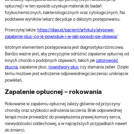
opłucnej) i w ten sposób uzyskuje materiał do badań
fizykochemicznych, bakteriologicznych oraz cytologicznych. Na
podstawie wyników lekarz decyduje o dalszym postępowaniu.
Przeczytaj także:
https://diag.pl/pacjent/artykuly/atypowe-
zapalenie-pluc-co-je-powoduje-i-w-jaki-sposob-sie-objawia/
Istotnym elementem postępowania jest diagnostyka różnicowa.
Bardzo ważne jest, aby precyzyjnie odróżnić zapalenie opłucnej od
innych chorób o podobnych objawach, takich jak
zatorowość
płucna
, zapalenie płuc,
nowotwory płuc
czy złamania żeber. Dzięki
temu możliwe jest wdrożenie odpowiedniego leczenia i uniknięcie
powikłań.
Zapalenie opłucnej – rokowania
Rokowanie w zapaleniu opłucnej zależy głównie od przyczyny
choroby oraz szybkości wdrożenia leczenia. Brak odpowiedniej
terapii może prowadzić do powiększenia prawej komory serca,
niewydolności oddechowej, a w najcięższych przypadkach nawet
do śmierci.