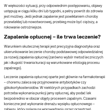
W większości sytuacji, przy odpowiednim postępowaniu, objawy
ustępują w ciągu kilku dni lub tygodni, a pełny powrót do zdrowia
jest możliwy. Jeśli jednak zapalenie jest powikłaniem choroby
przewlekłej lub nowotworowej, przebieg może być cięższy, a
rokowanie ostrożniejsze.
Zapalenie opłucnej – ile trwa leczenie?
Warunkiem skutecznej terapii jest precyzyjna diagnostyka oraz
ukierunkowanie leczenie choroby podstawowej odpowiedzialnej
za rozwój zapalenia opłucnej (zarówno wybór metod leczniczych
jak i długość trwania kuracji są warunkowane etiologią procesu
zapalnego).
Leczenie zapalenia opłucnej oparte jest głównie na farmakoterapii
– choremu zaleca się przyjmowanie antybiotyków czy
glikokortykosteroidów. W niektórych przypadkach zachodzi
potrzeba wykonania punkcji jamy opłucnej, aby podać lek
bezpośrednio w obszar objęty procesem zapalnym. Czasami
konieczne jest wykonanie drenażu wysięku opłucnowego –
zabiegu, który polega na wprowadzeniu przez przestrzeń