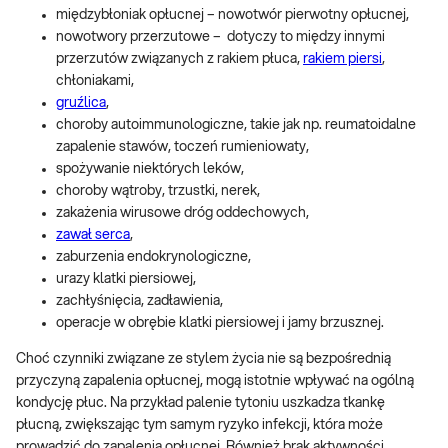
międzybłoniak opłucnej – nowotwór pierwotny opłucnej,
nowotwory przerzutowe – dotyczy to między innymi
przerzutów związanych z rakiem płuca,
rakiem piersi
,
chłoniakami,
gruźlica
,
choroby autoimmunologiczne, takie jak np. reumatoidalne
zapalenie stawów, toczeń rumieniowaty,
spożywanie niektórych leków,
choroby wątroby, trzustki, nerek,
zakażenia wirusowe dróg oddechowych,
zawał serca
,
zaburzenia endokrynologiczne,
urazy klatki piersiowej,
zachłyśnięcia, zadławienia,
operacje w obrębie klatki piersiowej i jamy brzusznej.
Choć czynniki związane ze stylem życia nie są bezpośrednią
przyczyną zapalenia opłucnej, mogą istotnie wpływać na ogólną
kondycję płuc. Na przykład palenie tytoniu uszkadza tkankę
płucną, zwiększając tym samym ryzyko infekcji, która może
prowadzić do zapalenia opłucnej. Również brak aktywności