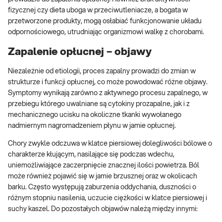
fizycznej czy dieta uboga w przeciwutleniacze, a bogata w
przetworzone produkty, mogą osłabiać funkcjonowanie układu
odpornościowego, utrudniając organizmowi walkę z chorobami.
Zapalenie opłucnej – objawy
Niezależnie od etiologii, proces zapalny prowadzi do zmian w
strukturze i funkcji opłucnej, co może powodować różne objawy.
Symptomy wynikają zarówno z aktywnego procesu zapalnego, w
przebiegu którego uwalniane są cytokiny prozapalne, jak i z
mechanicznego ucisku na okoliczne tkanki wywołanego
nadmiernym nagromadzeniem płynu w jamie opłucnej.
Chory zwykle odczuwa w klatce piersiowej dolegliwości bólowe o
charakterze kłującym, nasilające się podczas wdechu,
uniemożliwiające zaczerpnięcie znacznej ilości powietrza. Ból
może również pojawić się w jamie brzusznej oraz w okolicach
barku. Często występują zaburzenia oddychania, duszności o
różnym stopniu nasilenia, uczucie ciężkości w klatce piersiowej i
suchy kaszel. Do pozostałych objawów należą między innymi: