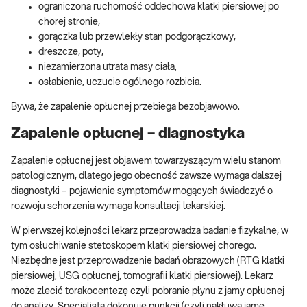
ograniczona ruchomość oddechowa klatki piersiowej po
chorej stronie,
gorączka lub przewlekły stan podgorączkowy,
dreszcze, poty,
niezamierzona utrata masy ciała,
osłabienie, uczucie ogólnego rozbicia.
Bywa, że zapalenie opłucnej przebiega bezobjawowo.
Zapalenie opłucnej – diagnostyka
Zapalenie opłucnej jest objawem towarzyszącym wielu stanom
patologicznym, dlatego jego obecność zawsze wymaga dalszej
diagnostyki – pojawienie symptomów mogących świadczyć o
rozwoju schorzenia wymaga konsultacji lekarskiej.
W pierwszej kolejności lekarz przeprowadza badanie fizykalne, w
tym osłuchiwanie stetoskopem klatki piersiowej chorego.
Niezbędne jest przeprowadzenie badań obrazowych (RTG klatki
piersiowej, USG opłucnej, tomografii klatki piersiowej). Lekarz
może zlecić torakocentezę czyli pobranie płynu z jamy opłucnej
do analizy. Specjalista dokonuje punkcji (czyli nakłuwa jamę