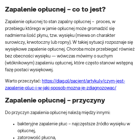
Zapalenie opłucnej – co to jest?
Zapalenie opłucnej to stan zapalny opłucnej – proces, w
przebiegu którego w jamie opłucnej może gromadzić się
nadmierna ilość płynu, tzw. wysięku (miewa on charakter
surowiczy, krwotoczny lub ropny). W takiej sytuacji rozpoznaje się
wysiękowe zapalenie opłucnej. Choroba może przebiegać również
bez obecności wysięku — wówczas mówimy o suchym
(włóknikowym) zapaleniu opłucnej, które często stanowi wstępną
fazę postaci wysiękowej.
Warto przeczytać:
https://diag.pl/pacjent/artykuly/czym-jest-
zapalenie-pluc-i-w-jaki-sposob-mozna-je-zdiagnozowac/
Zapalenie opłucnej – przyczyny
Do przyczyn zapalenia opłucnej należą między innymi:
bakteryjne zapalenie płuc – najczęstsze źródło wysięku w
opłucnej,
zatorowość płucna,