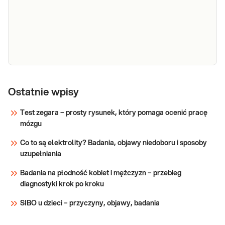
CRP,
CRP ilościowo. CRP (białko C-reaktywne), jest
tzw. białkiem ostrej fazy, szybkim wskaźnikiem
ilościowo
Ostatnie wpisy
(4-8 godzin) uszkodzeń tkanek w wyniku
zapalenia, infekcji, martwicy niedokrwiennej
Test zegara – prosty rysunek, który pomaga ocenić pracę
mięśni lub urazu. Badanie jest przydatne w
mózgu
Sprawdź
diagnostyce i monitorowania le
Co to są elektrolity? Badania, objawy niedoboru i sposoby
uzupełniania
Badania na płodność kobiet i mężczyzn – przebieg
diagnostyki krok po kroku
SIBO u dzieci – przyczyny, objawy, badania