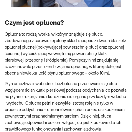
Czym jest opłucna?
Opłucna to rodzaj worka, w którym znajduje się płuco,
zbudowanego z surowiczej błony składającej się z dwóch blaszek:
opłucnej płucnej (pokrywającej powierzchnię płuc) oraz opłucnej
ściennej (wyściełającej wewnętrzną powierzchnię klatki
piersiowej, przeponę i śródpiersie). Pomiędzy nimi znajduje się
szczelinowata przestrzeń tzw. jama opłucnej, w której stale jest
obecna niewielka ilość płynu opłucnowego – około 10 ml.
Płyn umożliwia swobodne i bezbolesne przesuwanie się płuc
względem ścian klatki piersiowej podczas oddychania, co pozwala
na płynne rozprężanie i kurczenie się organu przy każdym wdechu
i wydechu. Opłucna pełni niezwykle istotną rolę nie tylko w
procesie oddychania – chroni również płuca przed uszkodzeniami
zewnętrznymi oraz nadmiernym tarciem. Dzięki niej, płuca
zachowują odpowiedni poziom wilgoci, co jest kluczowe dla ich
prawidłowego funkcjonowania i zachowania zdrowia.