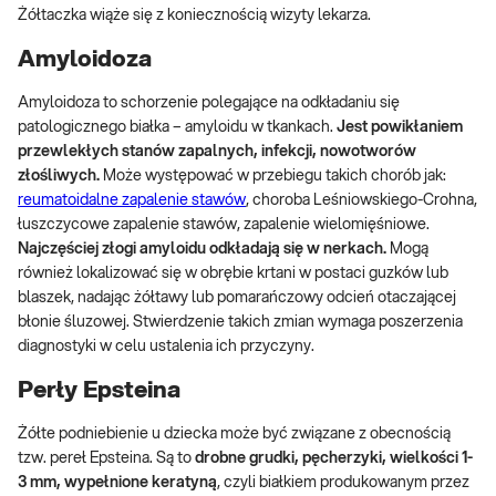
Żółtaczka wiąże się z koniecznością wizyty lekarza.
Amyloidoza
Amyloidoza to schorzenie polegające na odkładaniu się
patologicznego białka – amyloidu w tkankach.
Jest powikłaniem
przewlekłych stanów zapalnych, infekcji, nowotworów
złośliwych.
Może występować w przebiegu takich chorób jak:
reumatoidalne zapalenie stawów
, choroba Leśniowskiego-Crohna,
łuszczycowe zapalenie stawów, zapalenie wielomięśniowe.
Najczęściej złogi amyloidu odkładają się w nerkach.
Mogą
również lokalizować się w obrębie krtani w postaci guzków lub
blaszek, nadając żółtawy lub pomarańczowy odcień otaczającej
błonie śluzowej. Stwierdzenie takich zmian wymaga poszerzenia
diagnostyki w celu ustalenia ich przyczyny.
Perły Epsteina
Żółte podniebienie u dziecka może być związane z obecnością
tzw. pereł Epsteina. Są to
drobne grudki, pęcherzyki, wielkości 1-
3 mm, wypełnione keratyną
, czyli białkiem produkowanym przez