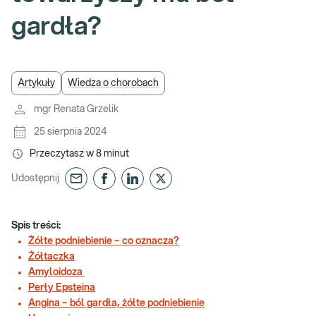
gardła?
Artykuły
Wiedza o chorobach
mgr Renata Grzelik
25 sierpnia 2024
Przeczytasz w
8
minut
Udostępnij
Spis treści:
Żółte podniebienie – co oznacza?
Żółtaczka
Amyloidoza
Perły Epsteina
Angina – ból gardła, żółte podniebienie