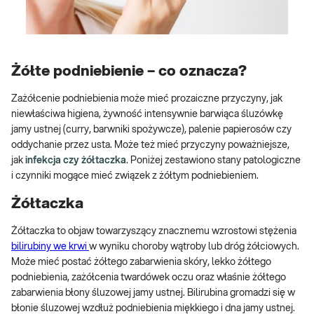
Żółte podniebienie – co oznacza?
Zażółcenie podniebienia może mieć prozaiczne przyczyny, jak
niewłaściwa higiena, żywność intensywnie barwiąca śluzówkę
jamy ustnej (curry, barwniki spożywcze), palenie papierosów czy
oddychanie przez usta. Może też mieć przyczyny poważniejsze,
jak
infekcja czy żółtaczka
. Poniżej zestawiono stany patologiczne
i czynniki mogące mieć związek z żółtym podniebieniem.
Żółtaczka
Żółtaczka to objaw towarzyszący znacznemu wzrostowi stężenia
bilirubiny we krwi
w wyniku choroby wątroby lub dróg żółciowych.
Może mieć postać żółtego zabarwienia skóry, lekko żółtego
podniebienia, zażółcenia twardówek oczu oraz właśnie żółtego
zabarwienia błony śluzowej jamy ustnej. Bilirubina gromadzi się w
błonie śluzowej wzdłuż podniebienia miękkiego i dna jamy ustnej.