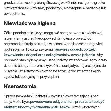
grudka i stan zapalny błony śluzowej wokół niej, następnie grudka
przekształca się w żółtawy pęcherzyk, a następnie w nadżerkę lub
owrzodzenie.
Niewłaściwa higiena
Żółte podniebienie i język mogą być następstwem niewłaściwej
higieny jamy ustnej. Nieodpowiednia higiena prowadzi do
nagromadzenia się bakterii, a w konsekwencji zażółcenia języka i
podniebienia. Towarzyszy temu
nieświeży oddech, obrzęk i
krwawienie z dziąseł oraz dolegliwości w czasie jedzenia
. Aby
poprawić stan higieny jamy ustnej, należy szczotkować zęby 2 razy
dziennie pastą z fluorem, używać nici dentystycznej oraz płynu do
płukania ust. Należy również oczyszczać język szczoteczką do
zębów lub specjalnymi przyrządami.
Kserostomia
Sprzyja namnażaniu bakterii w wyniku niewystarczającej ilości
śliny. Może być
spowodowana oddychaniem przez usta lub być
efektem ubocznym działania wielu leków
: przeciwbólowych,