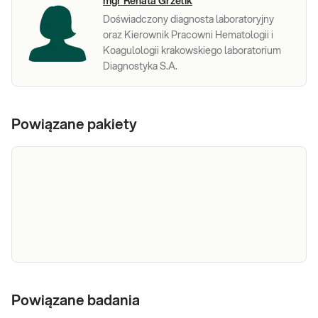
mgr Renata Grzelik
Doświadczony diagnosta laboratoryjny
oraz Kierownik Pracowni Hematologii i
Koagulologii krakowskiego laboratorium
Diagnostyka S.A.
Powiązane pakiety
e-Pakiet dla
Dedykowany dla: Kobiet, Mężczyzn
każdego
Powiązane badania
Wskazany: → Profilaktycznie, do oceny stanu
zdrowia Jak się pobiera materiał do badania?
(maksimum)