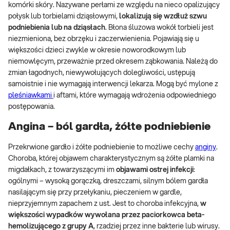
komórki skóry. Nazywane perłami ze względu na nieco opalizujący
połysk lub torbielami dziąsłowymi,
lokalizują się wzdłuż szwu
podniebienia lub na dziąsłach
. Błona śluzowa wokół torbieli jest
niezmieniona, bez obrzęku i zaczerwienienia. Pojawiają się u
większości dzieci zwykle w okresie noworodkowym lub
niemowlęcym, przeważnie przed okresem ząbkowania. Należą do
zmian łagodnych, niewywołujących dolegliwości, ustępują
samoistnie i nie wymagają interwencji lekarza. Mogą być mylone z
pleśniawkami
i aftami, które wymagają wdrożenia odpowiedniego
postępowania.
Angina – ból gardła, żółte podniebienie
Przekrwione gardło i żółte podniebienie to możliwe cechy
anginy
.
Choroba, której objawem charakterystycznym są żółte plamki na
migdałkach, z towarzyszącymi im
objawami ostrej infekcji
:
ogólnymi – wysoką gorączką, dreszczami, silnym bólem gardła
nasilającym się przy przełykaniu, pieczeniem w gardle,
nieprzyjemnym zapachem z ust. Jest to choroba infekcyjna,
w
większości wypadków wywołana przez paciorkowca beta-
hemolizującego z grupy A
, rzadziej przez inne bakterie lub wirusy.