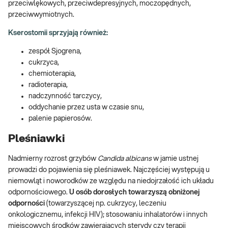
przeciwlękowych, przeciwdepresyjnych, moczopędnych,
przeciwwymiotnych.
Kserostomii sprzyjają również:
zespół Sjogrena,
cukrzyca,
chemioterapia,
radioterapia,
nadczynność tarczycy,
oddychanie przez usta w czasie snu,
palenie papierosów.
Pleśniawki
Nadmierny rozrost grzybów
Candida albicans
w jamie ustnej
prowadzi do pojawienia się pleśniawek. Najczęściej występują u
niemowląt i noworodków ze względu na niedojrzałość ich układu
odpornościowego.
U osób dorosłych towarzyszą obniżonej
odporności
(towarzyszącej np. cukrzycy, leczeniu
onkologicznemu, infekcji HIV); stosowaniu inhalatorów i innych
miejscowych środków zawierających sterydy czy terapii