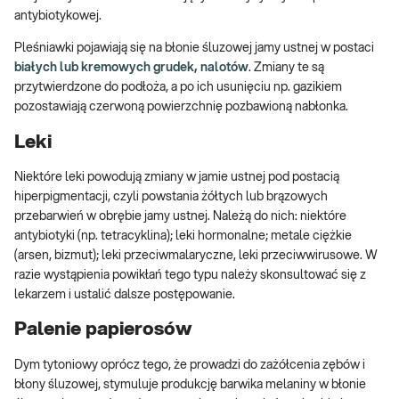
antybiotykowej.
Pleśniawki pojawiają się na błonie śluzowej jamy ustnej w postaci
białych lub kremowych grudek, nalotów
. Zmiany te są
przytwierdzone do podłoża, a po ich usunięciu np. gazikiem
pozostawiają czerwoną powierzchnię pozbawioną nabłonka.
Leki
Niektóre leki powodują zmiany w jamie ustnej pod postacią
hiperpigmentacji, czyli powstania żółtych lub brązowych
przebarwień w obrębie jamy ustnej. Należą do nich: niektóre
antybiotyki (np. tetracyklina); leki hormonalne; metale ciężkie
(arsen, bizmut); leki przeciwmalaryczne, leki przeciwwirusowe. W
razie wystąpienia powikłań tego typu należy skonsultować się z
lekarzem i ustalić dalsze postępowanie.
Palenie papierosów
Dym tytoniowy oprócz tego, że prowadzi do zażółcenia zębów i
błony śluzowej, stymuluje produkcję barwika melaniny w błonie