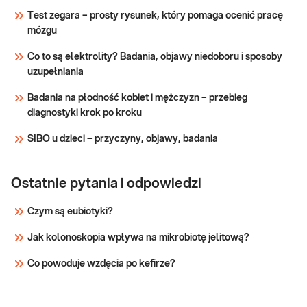
virus
Jakościowe oznaczenie przeciwciał IgM
Test zegara – prosty rysunek, który pomaga ocenić pracę
specyficznych wirusa opryszczki zwykłej HSV
(HSV-1/2)
mózgu
obu typów, w surowicy krwi, przydatne w
IgM
diagnostyce serologicznej zakażenia wirusem
Co to są elektrolity? Badania, objawy niedoboru i sposoby
opryszczki.
Sprawdź
uzupełniania
Badania na płodność kobiet i mężczyzn – przebieg
diagnostyki krok po kroku
SIBO u dzieci – przyczyny, objawy, badania
Ostatnie pytania i odpowiedzi
Czym są eubiotyki?
Jak kolonoskopia wpływa na mikrobiotę jelitową?
Co powoduje wzdęcia po kefirze?