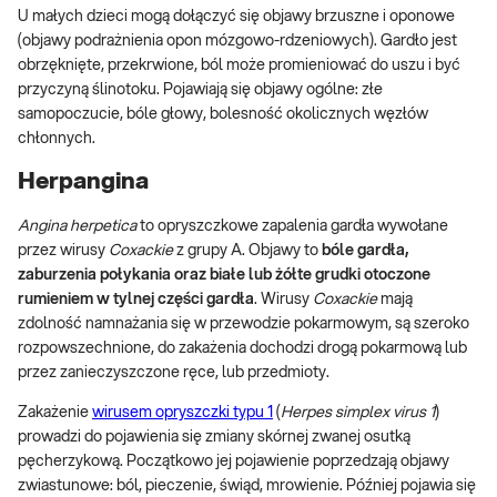
U małych dzieci mogą dołączyć się objawy brzuszne i oponowe
(objawy podrażnienia opon mózgowo-rdzeniowych). Gardło jest
obrzęknięte, przekrwione, ból może promieniować do uszu i być
przyczyną ślinotoku. Pojawiają się objawy ogólne: złe
samopoczucie, bóle głowy, bolesność okolicznych węzłów
chłonnych.
Herpangina
Angina herpetica
to opryszczkowe zapalenia gardła wywołane
przez wirusy
Coxackie
z grupy A. Objawy to
bóle gardła,
zaburzenia połykania oraz białe lub żółte grudki otoczone
rumieniem w tylnej części gardła
. Wirusy
Coxackie
mają
zdolność namnażania się w przewodzie pokarmowym, są szeroko
rozpowszechnione, do zakażenia dochodzi drogą pokarmową lub
przez zanieczyszczone ręce, lub przedmioty.
Zakażenie
wirusem opryszczki typu 1
(
Herpes simplex virus 1
)
prowadzi do pojawienia się zmiany skórnej zwanej osutką
pęcherzykową. Początkowo jej pojawienie poprzedzają objawy
zwiastunowe: ból, pieczenie, świąd, mrowienie. Później pojawia się