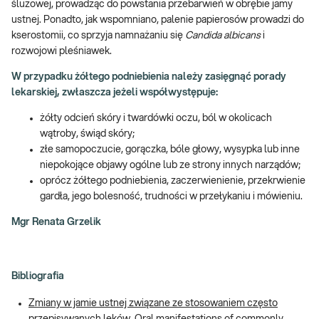
śluzowej, prowadząc do powstania przebarwień w obrębie jamy
ustnej. Ponadto, jak wspomniano, palenie papierosów prowadzi do
kserostomii, co sprzyja namnażaniu się
Candida albicans
i
rozwojowi pleśniawek.
W przypadku żółtego podniebienia należy zasięgnąć porady
lekarskiej, zwłaszcza jeżeli współwystępuje:
żółty odcień skóry i twardówki oczu, ból w okolicach
wątroby, świąd skóry;
złe samopoczucie, gorączka, bóle głowy, wysypka lub inne
niepokojące objawy ogólne lub ze strony innych narządów;
oprócz żółtego podniebienia, zaczerwienienie, przekrwienie
gardła, jego bolesność, trudności w przełykaniu i mówieniu.
Mgr Renata Grzelik
Bibliografia
Zmiany w jamie ustnej związane ze stosowaniem często
przepisywanych leków. Oral manifestations of commonly