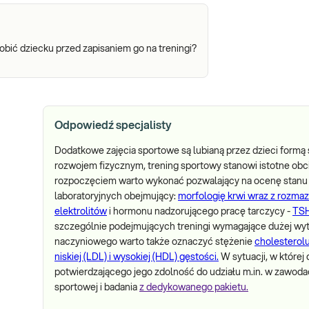
obić dziecku przed zapisaniem go na treningi?
Odpowiedź specjalisty
Dodatkowe zajęcia sportowe są lubianą przez dzieci formą
rozwojem fizycznym, trening sportowy stanowi istotne obci
rozpoczęciem warto wykonać pozwalający na ocenę stanu
laboratoryjnych obejmujący:
morfologię krwi wraz z rozma
elektrolitów
i hormonu nadzorującego pracę tarczycy -
TSH
szczególnie podejmujących treningi wymagające dużej wyt
naczyniowego warto także oznaczyć stężenie
cholesterolu
niskiej (LDL) i wysokiej (HDL) gęstości.
W sytuacji, w której
potwierdzającego jego zdolność do udziału m.in. w zawod
sportowej i badania
z dedykowanego pakietu.