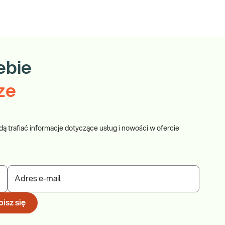
ebie
ze
dą trafiać informacje dotyczące usług i nowości w ofercie
Adres e-mail
isz się