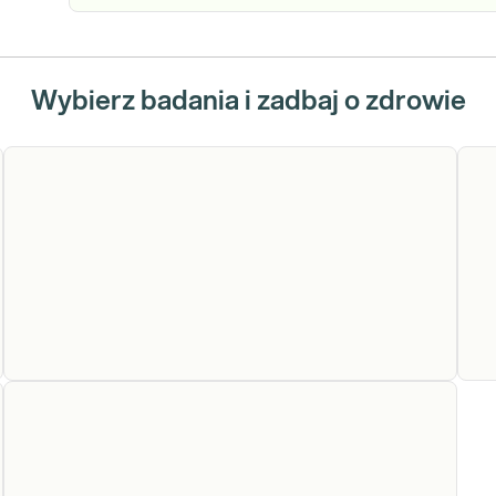
Wybierz badania i zadbaj o zdrowie
Glukoza
Glukoza. Oznaczenie stężenia glukozy we krwi
Li
służy do oceny metabolizmu węglowodanów.
(
Jest podstawowym badaniem w rozpoznawaniu i
HD
monitorowaniu leczenia cukrzycy.
HD