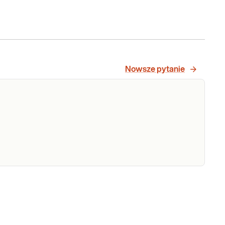
&bdquo;Badanie cholesterolu&rdquo;. Badanie
G)
cholesterolu wykonywane jest w diagnostyce
dyslipidemii oraz w ocenie ryzyka miaż
Sprawdź
Nowsze pytanie