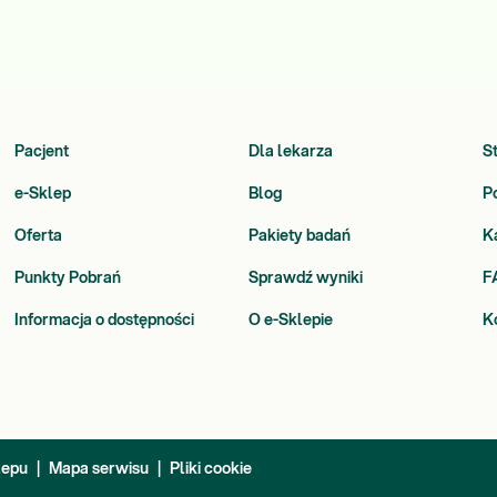
Pacjent
Dla lekarza
S
e-Sklep
Blog
P
Oferta
Pakiety badań
K
Punkty Pobrań
Sprawdź wyniki
F
Informacja o dostępności
O e-Sklepie
K
lepu
|
Mapa serwisu
|
Pliki cookie