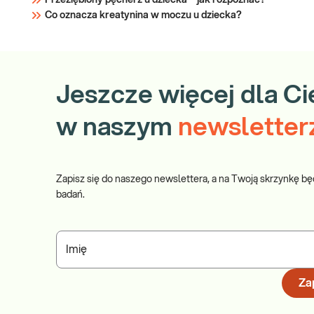
Przeziębiony pęcherz u dziecka – jak rozpoznać?
Co oznacza kreatynina w moczu u dziecka?
Jeszcze więcej dla Ci
w naszym
newsletter
Zapisz się do naszego newslettera, a na Twoją skrzynkę bę
badań.
Imię
Zap