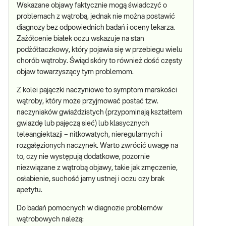
Wskazane objawy faktycznie mogą świadczyć o
problemach z wątrobą, jednak nie można postawić
diagnozy bez odpowiednich badań i oceny lekarza.
Zażółcenie białek oczu wskazuje na stan
podżółtaczkowy, który pojawia się w przebiegu wielu
chorób wątroby. Świąd skóry to również dość częsty
objaw towarzyszący tym problemom.
Z kolei pajączki naczyniowe to symptom marskości
wątroby, który może przyjmować postać tzw.
naczyniaków gwiaździstych (przypominają kształtem
gwiazdę lub pajęczą sieć) lub klasycznych
teleangiektazji – nitkowatych, nieregularnych i
rozgałęzionych naczynek. Warto zwrócić uwagę na
to, czy nie występują dodatkowe, pozornie
niezwiązane z wątrobą objawy, takie jak zmęczenie,
osłabienie, suchość jamy ustnej i oczu czy brak
apetytu.
Do badań pomocnych w diagnozie problemów
wątrobowych należą: