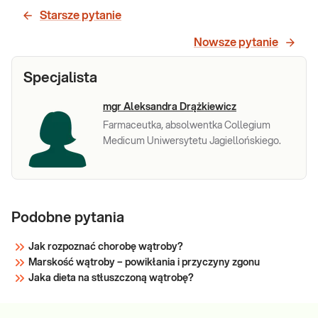
(ALT, AST,
parametrów wątroby (enzymów
Starsze pytanie
wątrobowych i bilirubiny) przydatne w
ALP, BIL,
diagnostyce chorób wątroby i dróg
Nowsze pytanie
GGTP)
żółciowych.
Specjalista
Sprawdź
mgr Aleksandra Drążkiewicz
Farmaceutka, absolwentka Collegium
Medicum Uniwersytetu Jagiellońskiego.
Podobne pytania
Jak rozpoznać chorobę wątroby?
Marskość wątroby – powikłania i przyczyny zgonu
Jaka dieta na stłuszczoną wątrobę?