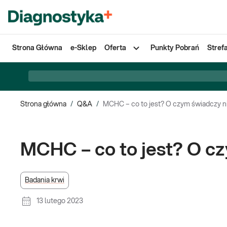
Strona Główna
e-Sklep
Oferta
Punkty Pobrań
Stref
Strona główna
/
Q&A
/
MCHC – co to jest? O czym świadczy n
MCHC – co to jest? O c
Badania krwi
13 lutego 2023