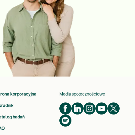
trona korporacyjna
Media społecznościowe
oradnik
atalog badań
AQ