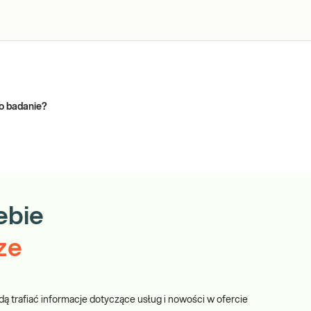
to badanie?
ebie
ze
dą trafiać informacje dotyczące usług i nowości w ofercie