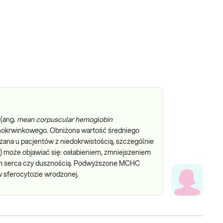
 (ang.
mean corpuscular hemoglobin
onokrwinkowego. Obniżona wartość średniego
ana u pacjentów z niedokrwistością, szczególnie
) może objawiać się: osłabieniem, zmniejszeniem
niem serca czy dusznością. Podwyższone MCHC
 sferocytozie wrodzonej.