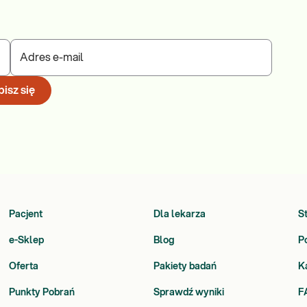
Adres e-mail
isz się
Pacjent
Dla lekarza
S
e-Sklep
Blog
P
Oferta
Pakiety badań
K
Punkty Pobrań
Sprawdź wyniki
F