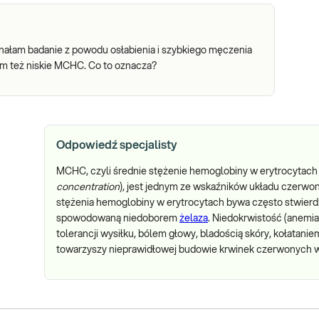
ałam badanie z powodu osłabienia i szybkiego męczenia
am też niskie MCHC. Co to oznacza?
Odpowiedź specjalisty
MCHC, czyli średnie stężenie hemoglobiny w erytrocytach
concentration
), jest jednym ze wskaźników układu czerw
stężenia hemoglobiny w erytrocytach bywa często stwierdz
spowodowaną niedoborem
żelaza
. Niedokrwistość (anemia
tolerancji wysiłku, bólem głowy, bladością skóry, kołata
towarzyszy nieprawidłowej budowie krwinek czerwonych w