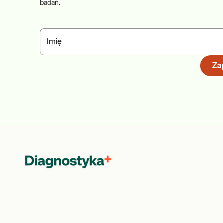
badań.
Imię
Zap