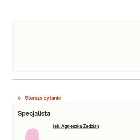
Hemoglobina
Hemoglobina glikowana met. HPLC.
glikowana
Oznaczenie przydatne w
monitorowaniu wyrównania glikemii u
(HbA1c)
Starsze pytanie
chorych na cukrzycę.
Sprawdź
Specjalista
lek. Agnieszka Żędzian