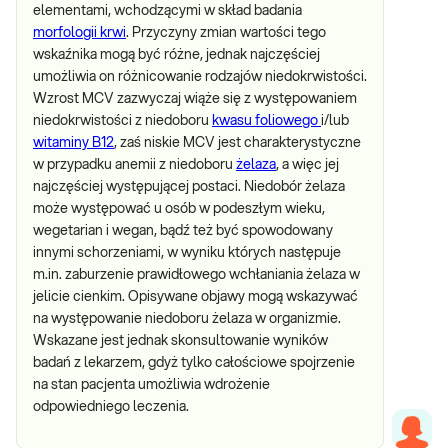
elementami, wchodzącymi w skład badania
morfologii krwi
. Przyczyny zmian wartości tego
wskaźnika mogą być różne, jednak najczęściej
umożliwia on różnicowanie rodzajów niedokrwistości.
Wzrost MCV zazwyczaj wiąże się z występowaniem
niedokrwistości z niedoboru
kwasu foliowego
i/lub
witaminy B12
, zaś niskie MCV jest charakterystyczne
w przypadku anemii z niedoboru
żelaza
, a więc jej
najczęściej występującej postaci. Niedobór żelaza
może występować u osób w podeszłym wieku,
wegetarian i wegan, bądź też być spowodowany
innymi schorzeniami, w wyniku których następuje
m.in. zaburzenie prawidłowego wchłaniania żelaza w
jelicie cienkim. Opisywane objawy mogą wskazywać
na występowanie niedoboru żelaza w organizmie.
Wskazane jest jednak skonsultowanie wyników
badań z lekarzem, gdyż tylko całościowe spojrzenie
na stan pacjenta umożliwia wdrożenie
odpowiedniego leczenia.