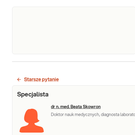
Bilirubina
Bilirubina całkowita. Pomiar stężenia
bilirubiny całkowitej w krwi, przydatny w
całkowita
diagnostyce chorób wątroby, dróg
Starsze pytanie
żółciowych i zespołów hemolitycznych.
Sprawdź
Specjalista
dr n. med. Beata Skowron
Doktor nauk medycznych, diagnosta laboratory