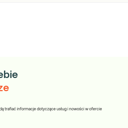
ebie
ze
dą trafiać informacje dotyczące usług i nowości w ofercie