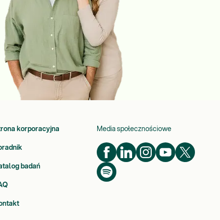
trona korporacyjna
Media społecznościowe
oradnik
atalog badań
AQ
ontakt