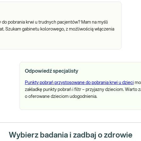
 do pobrania krwi u trudnych pacjentów? Mam na myśli
1 lat. Szukam gabinetu kolorowego, z możliwością włączenia
Odpowiedź specjalisty
Punkty pobrań przystosowane do pobrania krwi u dzieci
moż
zakładkę punkty pobrań i filtr – przyjazny dzieciom. Wart
o oferowane dzieciom udogodnienia.
Wybierz badania i zadbaj o zdrowie