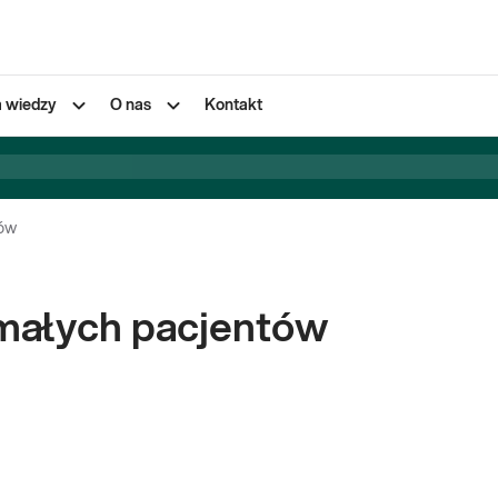
a wiedzy
O nas
Kontakt
tów
 małych pacjentów