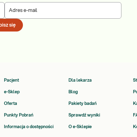
Adres e-mail
isz się
Pacjent
Dla lekarza
S
e-Sklep
Blog
P
Oferta
Pakiety badań
K
Punkty Pobrań
Sprawdź wyniki
F
Informacja o dostępności
O e-Sklepie
K