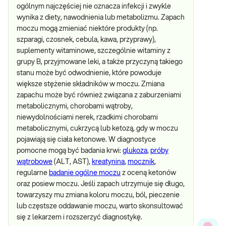
ogólnym najczęściej nie oznacza infekcji i zwykle
wynika z diety, nawodnienia lub metabolizmu. Zapach
moczu mogą zmieniać niektóre produkty (np.
szparagi, czosnek, cebula, kawa, przyprawy),
suplementy witaminowe, szczególnie witaminy z
grupy B, przyjmowane leki, a także przyczyną takiego
stanu może być odwodnienie, które powoduje
większe stężenie składników w moczu. Zmiana
zapachu może być również związana z zaburzeniami
metabolicznymi, chorobami wątroby,
niewydolnościami nerek, rzadkimi chorobami
metabolicznymi, cukrzycą lub ketozą, gdy w moczu
pojawiają się ciała ketonowe. W diagnostyce
pomocne mogą być badania krwi:
glukoza
,
próby
wątrobowe
(ALT, AST),
kreatynina
,
mocznik
,
regularne
badanie ogólne moczu
z oceną ketonów
oraz posiew moczu. Jeśli zapach utrzymuje się długo,
towarzyszy mu zmiana koloru moczu, ból, pieczenie
lub częstsze oddawanie moczu, warto skonsultować
się z lekarzem i rozszerzyć diagnostykę.