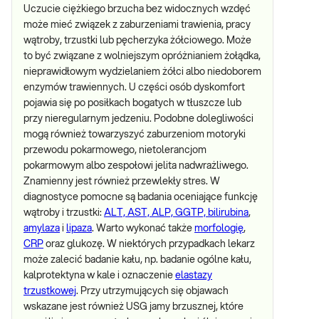
Uczucie ciężkiego brzucha bez widocznych wzdęć
może mieć związek z zaburzeniami trawienia, pracy
wątroby, trzustki lub pęcherzyka żółciowego. Może
to być związane z wolniejszym opróżnianiem żołądka,
nieprawidłowym wydzielaniem żółci albo niedoborem
enzymów trawiennych. U części osób dyskomfort
pojawia się po posiłkach bogatych w tłuszcze lub
przy nieregularnym jedzeniu. Podobne dolegliwości
mogą również towarzyszyć zaburzeniom motoryki
przewodu pokarmowego, nietolerancjom
pokarmowym albo zespołowi jelita nadwrażliwego.
Znamienny jest również przewlekły stres. W
diagnostyce pomocne są badania oceniające funkcję
wątroby i trzustki:
ALT, AST, ALP, GGTP, bilirubina
,
amylaza
i
lipaza
. Warto wykonać także
morfologię
,
CRP
oraz glukozę. W niektórych przypadkach lekarz
może zalecić badanie kału, np. badanie ogólne kału,
kalprotektyna w kale i oznaczenie
elastazy
trzustkowej
. Przy utrzymujących się objawach
wskazane jest również USG jamy brzusznej, które