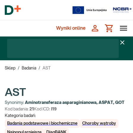
Wyniki online
Sklep
/
Badania
/
AST
AST
Synonimy:
Aminotransferaza asparaginianowa, ASPAT, GOT
Kod badania:
21
Kod ICD:
I19
Kategoria badań:
Badania podstawowe i biochemiczne
Choroby wątroby
Najpopularniejsze
DiagBANK