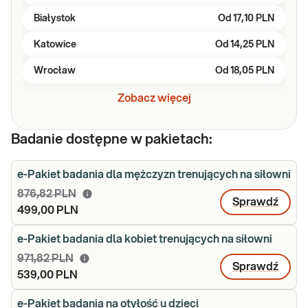
Białystok
Od
17,10 PLN
Katowice
Od
14,25 PLN
Wrocław
Od
18,05 PLN
Zobacz więcej
Badanie dostępne w pakietach:
e-Pakiet badania dla mężczyzn trenujących na siłowni
876,82 PLN
Sprawdź
499,00 PLN
e-Pakiet badania dla kobiet trenujących na siłowni
971,82 PLN
Sprawdź
539,00 PLN
e-Pakiet badania na otyłość u dzieci