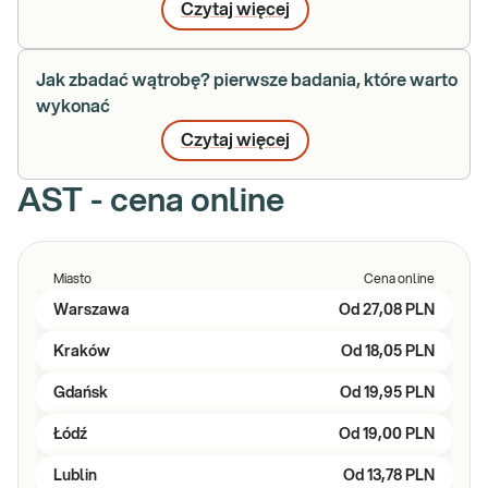
Czytaj więcej
Jak zbadać wątrobę? pierwsze badania, które warto
wykonać
Czytaj więcej
AST - cena online
Miasto
Cena online
Warszawa
Od
27,08 PLN
Kraków
Od
18,05 PLN
Gdańsk
Od
19,95 PLN
Łódź
Od
19,00 PLN
Lublin
Od
13,78 PLN