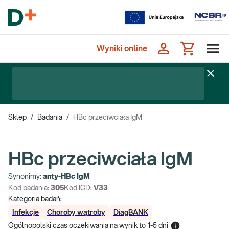
Wyniki online
Sklep
/
Badania
/
HBc przeciwciała IgM
HBc przeciwciała IgM
Synonimy:
anty-HBc IgM
Kod badania:
305
Kod ICD:
V33
Kategoria badań:
Infekcje
Choroby wątroby
DiagBANK
Ogólnopolski czas oczekiwania na wynik
to
1-5 dni