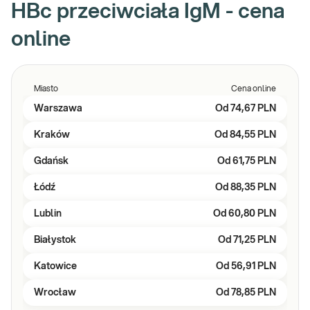
HBc przeciwciała IgM - cena
online
Miasto
Cena online
Warszawa
Od
74,67 PLN
Kraków
Od
84,55 PLN
Gdańsk
Od
61,75 PLN
Łódź
Od
88,35 PLN
Lublin
Od
60,80 PLN
Białystok
Od
71,25 PLN
Katowice
Od
56,91 PLN
Wrocław
Od
78,85 PLN