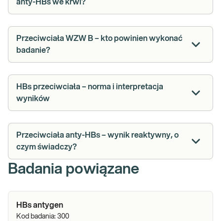
anty-HBs we krwi?
Przeciwciała WZW B – kto powinien wykonać
badanie?
HBs przeciwciała – norma i interpretacja
wyników
Przeciwciała anty-HBs – wynik reaktywny, o
czym świadczy?
Badania powiązane
HBs antygen
Kod badania:
300