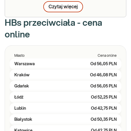
Czytaj więcej
HBs przeciwciała - cena
online
Miasto
Cena online
Warszawa
Od
56,05 PLN
Kraków
Od
46,08 PLN
Gdańsk
Od
56,05 PLN
Łódź
Od
52,25 PLN
Lublin
Od
42,75 PLN
Białystok
Od
50,35 PLN
Katowice
Od
42,75 PLN