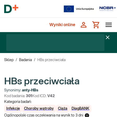
Wyniki online
Sklep
/
Badania
/
HBs przeciwciała
HBs przeciwciała
Synonimy:
anty-HBs
Kod badania:
301
Kod ICD:
V42
Kategoria badań:
Infekcje
Choroby wątroby
Ciąża
DiagBANK
Ogólnopolski czas oczekiwania na wynik
to
3 dni