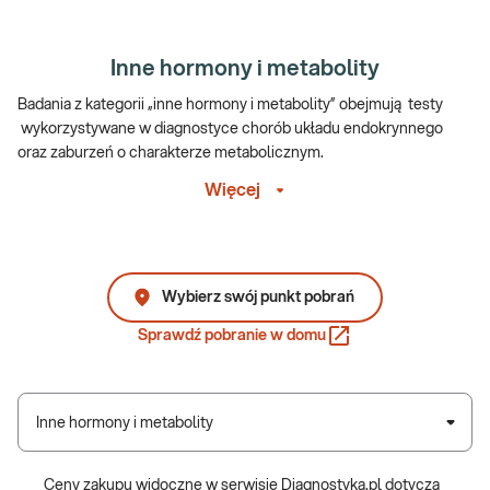
Inne hormony i metabolity
Badania z kategorii „inne hormony i metabolity” obejmują testy
wykorzystywane w diagnostyce chorób układu endokrynnego
oraz zaburzeń o charakterze metabolicznym.
Więcej
Sprawdź:
e-Pakiet badania hormonalne dla kobiet
,
e-Pakiet
badania hormonalne dla mężczyzn
,
e-Pakiet badań - przyczyny
otyłości
Ze względu na specjalistyczny charakter tych badań przed ich
Wybierz swój punkt pobrań
wykonaniem warto skonsultować się z lekarzem w celu
zaplanowania odpowiedniego panelu testów, które znajdą
Sprawdź pobranie w domu
zastosowanie w prowadzonej diagnostyce problemów
zdrowotnych pacjenta.
Choroby układu endokrynnego to niezwykle szeroka grupa
Inne hormony i metabolity
schorzeń. Z tego powodu ich objawy mogą obejmować bardzo
wiele dolegliwości, które często pokrywają się z wieloma innymi
Ceny zakupu widoczne w serwisie Diagnostyka.pl dotyczą
stanami chorobowymi. Niepokój pacjenta w tym zakresie powinny