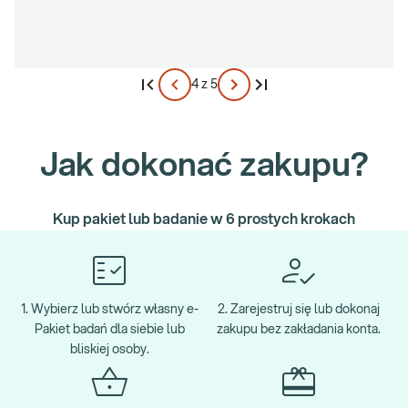
moczu pacjenta. Dokładny dobór metod diagnostycznych zależny
jest od stanu zdrowia pacjenta oraz dodatkowych uwarunkowań
chorobowych – z tego powodu przez zapisaniem się na te badania
warto skonsultować się z lekarzem.
4 z 5
Jak dokonać zakupu?
Kup pakiet lub badanie w 6 prostych krokach
1. Wybierz lub stwórz własny e-
2. Zarejestruj się lub dokonaj
Pakiet badań dla siebie lub
zakupu bez zakładania konta.
bliskiej osoby.