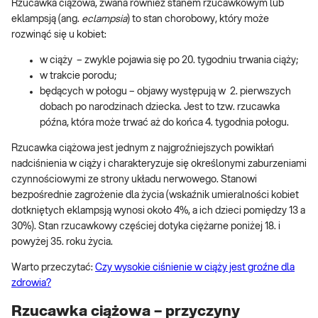
Rzucawka ciążowa, zwana również stanem rzucawkowym lub
eklampsją (ang.
eclampsia
) to stan chorobowy, który może
rozwinąć się u kobiet:
w ciąży – zwykle pojawia się po 20. tygodniu trwania ciąży;
w trakcie porodu;
będących w połogu – objawy występują w 2. pierwszych
dobach po narodzinach dziecka. Jest to tzw. rzucawka
późna, która może trwać aż do końca 4. tygodnia połogu.
Rzucawka ciążowa jest jednym z najgroźniejszych powikłań
nadciśnienia w ciąży i charakteryzuje się określonymi zaburzeniami
czynnościowymi ze strony układu nerwowego. Stanowi
bezpośrednie zagrożenie dla życia (wskaźnik umieralności kobiet
dotkniętych eklampsją wynosi około 4%, a ich dzieci pomiędzy 13 a
30%). Stan rzucawkowy częściej dotyka ciężarne poniżej 18. i
powyżej 35. roku życia.
Warto przeczytać:
Czy wysokie ciśnienie w ciąży jest groźne dla
zdrowia?
Rzucawka ciążowa – przyczyny