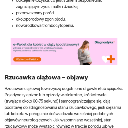
odklejenie łożyska, co jest stanem bezpośrednio
zagrażającym życiu matki i dziecka,
przedwczesny poród,
okołoporodowy zgon płodu,
noworodkowa trombocytopenia.
Rzucawka ciążowa – objawy
Rzucawce ciążowej towarzyszą uogólnione drgawki i/lub śpiączka.
Pojedynczy epizod lub epizody wielokrotne, krótkotrwałe
(trwające około 60-75 sekund) i samoograniczające się, dają
podstawę do zdiagnozowania stanu rzucawkowego, jeśli ciężarna
lub kobieta w połogu nie doświadczała wcześniej podobnych
objawów neurologicznych. Jak wspomniano wcześniej, stan
rzucawkowy może wystąpić również w trakcie porodu lub we