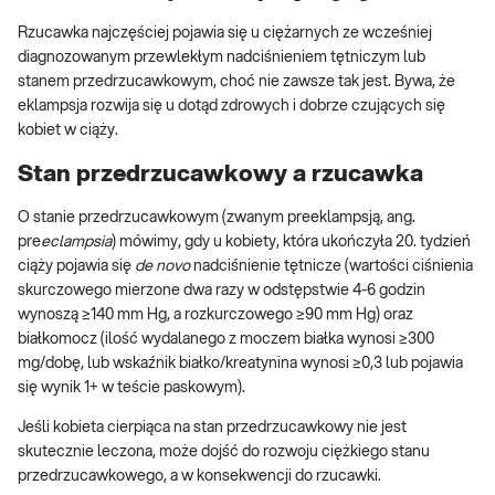
Rzucawka najczęściej pojawia się u ciężarnych ze wcześniej
diagnozowanym przewlekłym nadciśnieniem tętniczym lub
stanem przedrzucawkowym, choć nie zawsze tak jest. Bywa, że
eklampsja rozwija się u dotąd zdrowych i dobrze czujących się
kobiet w ciąży.
Stan przedrzucawkowy a rzucawka
O stanie przedrzucawkowym (zwanym preeklampsją, ang.
pre
eclampsia
) mówimy, gdy u kobiety, która ukończyła 20. tydzień
ciąży pojawia się
de novo
nadciśnienie tętnicze (wartości ciśnienia
skurczowego mierzone dwa razy w odstępstwie 4-6 godzin
wynoszą ≥140 mm Hg, a rozkurczowego ≥90 mm Hg) oraz
białkomocz (ilość wydalanego z moczem białka wynosi ≥300
mg/dobę, lub wskaźnik białko/kreatynina wynosi ≥0,3 lub pojawia
się wynik 1+ w teście paskowym).
Jeśli kobieta cierpiąca na stan przedrzucawkowy nie jest
skutecznie leczona, może dojść do rozwoju ciężkiego stanu
przedrzucawkowego, a w konsekwencji do rzucawki.