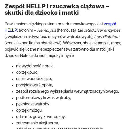
Zespół HELLP i rzucawka ciążowa –
skutki dla dziecka i matki
Powikłaniem ciężkiego stanu przedrzucawkowego jest
zespół
HELLP
: akronim –
Hemolysis
(hemoliza),
Elevated Liver enzymes
(zwiększona aktywność enzymów wątrobowych),
Low Platelets
(zmniejszona liczba płytek krwi). Wówczas, obok eklampsji, mogą
pojawić się liczne niebezpieczeństwa zarówno dla matki, jak i
dziecka. Należą do nich między innymi:
niewydolność nerek,
obrzęk płuc,
ostre wodobrzusze,
przejściowa ślepota,
zespół rozsianego wykrzepiania wewnątrznaczyniowego,
podtorebkowy krwiak wątroby,
pęknięcie wątroby
obrzęk mózgu,
udar mózgowy krwotoczny,
zatrzymanie akcji serca,