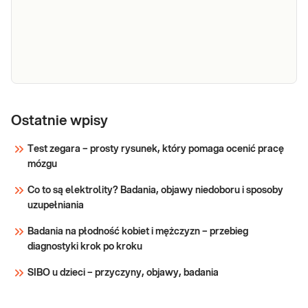
wątrobowego: aminotransferazy alaninowej
(ALT), przydatne w diagnostyce ostrych i
przewlekłych stanów zapalnych wątroby.
Sprawdź
AST
AST. Oznaczenie aktywności enzymu
wątrobowego: aminotransferazy
Ostatnie wpisy
asparaginianowej (AST), przydatne w
diagnostyce ostrych i przewlekłych stanów
Test zegara – prosty rysunek, który pomaga ocenić pracę
zapalnych wątroby.
mózgu
Sprawdź
Co to są elektrolity? Badania, objawy niedoboru i sposoby
uzupełniania
Badania na płodność kobiet i mężczyzn – przebieg
diagnostyki krok po kroku
SIBO u dzieci – przyczyny, objawy, badania