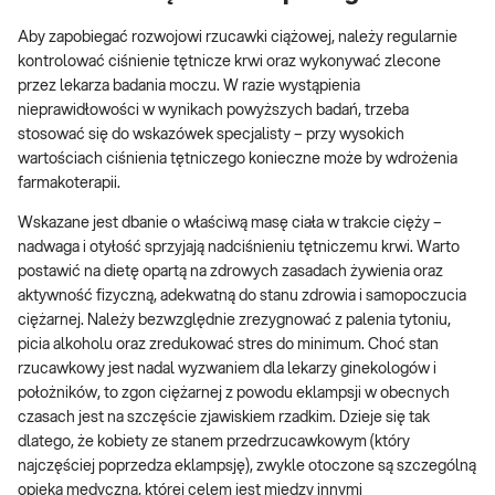
Aby zapobiegać rozwojowi rzucawki ciążowej, należy regularnie
kontrolować ciśnienie tętnicze krwi oraz wykonywać zlecone
przez lekarza badania moczu. W razie wystąpienia
nieprawidłowości w wynikach powyższych badań, trzeba
stosować się do wskazówek specjalisty – przy wysokich
wartościach ciśnienia tętniczego konieczne może by wdrożenia
farmakoterapii.
Wskazane jest dbanie o właściwą masę ciała w trakcie cięży –
nadwaga i otyłość sprzyjają nadciśnieniu tętniczemu krwi. Warto
postawić na dietę opartą na zdrowych zasadach żywienia oraz
aktywność fizyczną, adekwatną do stanu zdrowia i samopoczucia
ciężarnej. Należy bezwzględnie zrezygnować z palenia tytoniu,
picia alkoholu oraz zredukować stres do minimum. Choć stan
rzucawkowy jest nadal wyzwaniem dla lekarzy ginekologów i
położników, to zgon ciężarnej z powodu eklampsji w obecnych
czasach jest na szczęście zjawiskiem rzadkim. Dzieje się tak
dlatego, że kobiety ze stanem przedrzucawkowym (który
najczęściej poprzedza eklampsję), zwykle otoczone są szczególną
opieką medyczną, której celem jest między innymi