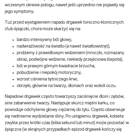
wczesnym okresie połogu, nawet jeśli uprzednio nie pojawiły się
jego symptomy.
Tuż przed wystąpieniem napadu drgawek toniczno-klonicznych
i/lub śpiączki, chora może skarżyć się na:
bardzo intensywny ból głowy,
nadwrażliwość na światło (a nawet światłowstręt),
problemy z prawidłowym widzeniem (mroczki, rozmazany
obraz, podwójne widzenie, niekiedy przejściowa ślepota),
ból w prawym górnym kwadracie brzucha,
pobudzenie i niepokój motoryczny,
wzrost ciśnienia tętniczego krwi,
obrzęki, głównie na twarzy, dłoniach oraz wokół oczu.
Napadowi drgawek często towarzyszy zaciśnięcie dłoni i zębów,
sine zabarwienie twarzy. Następuje skurcz mięśni karku, co
powoduje odchylenie głowy ciężarnej do tyłu. Często obserwuje
się nadmierne wydzielanie śliny. Po ustąpieniu drgawek, kobieta
zwykle przez krótki czas (kilka sekund lub minut) może pozostać w
śpiączce (w skrajnych przypadkach epizod drgawek kończy się