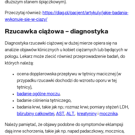
dłuższym stanem śpiączkowym).
Przeczytaj również:
https://diag.pl/pacjent/artykuly/jakie-badania-
wykonuje-sie-w-ciazy/
Rzucawka ciążowa – diagnostyka
Diagnostyka rzucawki ciążowej w dużej mierze opiera się na
analizie objawów klinicznych u kobiet ciężarnych lub będących w
połogu. Lekarz może zlecić również przeprowadzenie badań, do
których należą:
ocena dopplerowska przepływu w tętnicy macicznej (w
przypadku rzucawki dochodzi do wzrostu oporu w tej
tętnicy),
badanie ogólne moczu
,
badanie ciśnienia tętniczego,
badania krwi, takie jak np.: rozmaz krwi; pomiary stężeń LDH,
bilirubiny całkowitej
,
AST
,
ALT
,
kreatyniny
i
mocznika
.
Należy pamiętać, że objawy podobne do symptomów eklampsji
dają inne schorzenia, takie jak np. napad padaczkowy, mocznica,