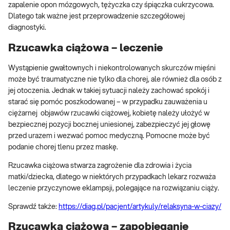
zapalenie opon mózgowych, tężyczka czy śpiączka cukrzycowa.
Dlatego tak ważne jest przeprowadzenie szczegółowej
diagnostyki.
Rzucawka ciążowa – leczenie
Wystąpienie gwałtownych i niekontrolowanych skurczów mięśni
może być traumatyczne nie tylko dla chorej, ale również dla osób z
jej otoczenia. Jednak w takiej sytuacji należy zachować spokój i
starać się pomóc poszkodowanej – w przypadku zauważenia u
ciężarnej objawów rzucawki ciążowej, kobietę należy ułożyć w
bezpiecznej pozycji bocznej uniesionej, zabezpieczyć jej głowę
przed urazem i wezwać pomoc medyczną. Pomocne może być
podanie chorej tlenu przez maskę.
Rzucawka ciążowa stwarza zagrożenie dla zdrowia i życia
matki/dziecka, dlatego w niektórych przypadkach lekarz rozważa
leczenie przyczynowe eklampsji, polegające na rozwiązaniu ciąży.
Sprawdź także:
https://diag.pl/pacjent/artykuly/relaksyna-w-ciazy/
Rzucawka ciążowa – zapobieganie