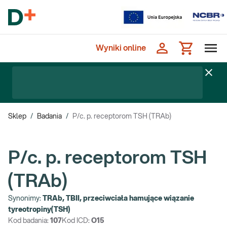
Wyniki online
Sklep
/
Badania
/
P/c. p. receptorom TSH (TRAb)
P/c. p. receptorom TSH
(TRAb)
Synonimy:
TRAb, TBII, przeciwciała hamujące wiązanie
tyreotropiny(TSH)
Kod badania:
107
Kod ICD:
O15