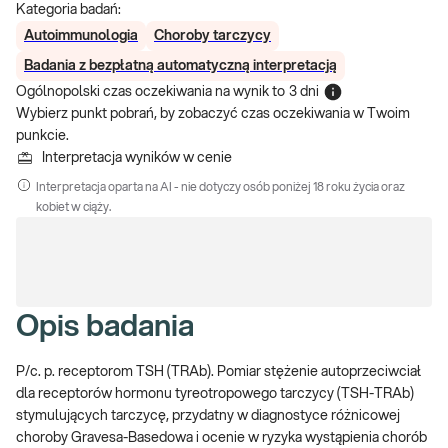
Kategoria badań:
Autoimmunologia
Choroby tarczycy
Badania z bezpłatną automatyczną interpretacją
Ogólnopolski czas oczekiwania na wynik
to
3 dni
Wybierz punkt pobrań, by zobaczyć czas oczekiwania w Twoim
punkcie.
Interpretacja wyników w cenie
Interpretacja oparta na AI - nie dotyczy osób poniżej 18 roku życia oraz
kobiet w ciąży.
Opis badania
P/c. p. receptorom TSH (TRAb). Pomiar stężenie autoprzeciwciał
dla receptorów hormonu tyreotropowego tarczycy (TSH-TRAb)
stymulujących tarczycę, przydatny w diagnostyce różnicowej
choroby Gravesa-Basedowa i ocenie w ryzyka wystąpienia chorób