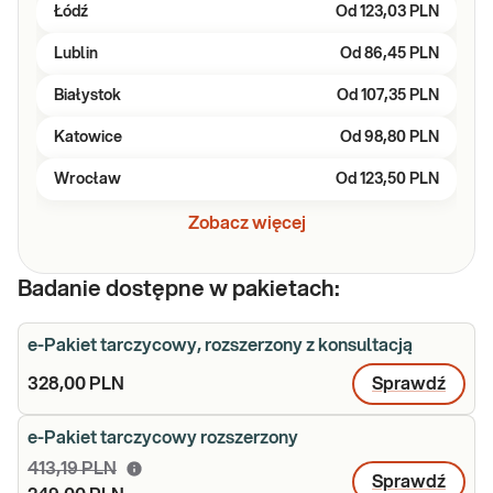
Łódź
Od
123,03 PLN
Lublin
Od
86,45 PLN
Białystok
Od
107,35 PLN
Katowice
Od
98,80 PLN
Wrocław
Od
123,50 PLN
Zobacz więcej
Badanie dostępne w pakietach:
e-Pakiet tarczycowy, rozszerzony z konsultacją
328,00 PLN
Sprawdź
e-Pakiet tarczycowy rozszerzony
413,19 PLN
Sprawdź