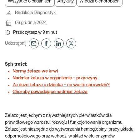
Wszystko o badaniach
Artykuły
Wiedza o chorobach
Redakcja Diagnostyki
06 grudnia 2024
Przeczytasz w
9
minut
Udostępnij
Spis treści:
Normy żelaza we krwi
Nadmiar żelaza w organizmie – przyczyny
Za dużo żelaza u dziecka – co warto sprawdzić?
Choroby powodujące nadmiar żelaza
Żelazo jest jednym z najważniejszych pierwiastków dla
prawidłowego wzrostu, rozwoju i funkcjonowania organizmu.
Żelazo jest niezbędne do wytworzenia hemoglobiny, pracy układu
odpornościowego oraz wchodzi w skład wielu enzymów