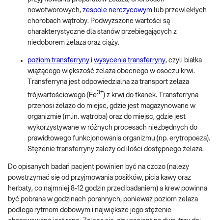
nowotworowych,
zespole nerczycowym
lub przewlekłych
chorobach wątroby. Podwyższone wartości są
charakterystyczne dla stanów przebiegających z
niedoborem żelaza oraz ciąży.
poziom transferryny
i
wysycenia transferryny
, czyli białka
wiążącego większość żelaza obecnego w osoczu krwi.
Transferryna jest odpowiedzialna za transport żelaza
3+
trójwartościowego (Fe
) z krwi do tkanek. Transferryna
przenosi żelazo do miejsc, gdzie jest magazynowane w
organizmie (m.in. wątroba) oraz do miejsc, gdzie jest
wykorzystywane w różnych procesach niezbędnych do
prawidłowego funkcjonowania organizmu (np. erytropoeza).
Stężenie transferryny zależy od ilości dostępnego żelaza.
Do opisanych badań pacjent powinien być na czczo (należy
powstrzymać się od przyjmowania posiłków, picia kawy oraz
herbaty, co najmniej 8-12 godzin przed badaniem) a krew powinna
być pobrana w godzinach porannych, ponieważ poziom żelaza
podlega rytmom dobowym i największe jego stężenie