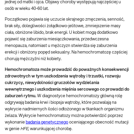
jednej od matki i ojca. Objawy choroby występują najczęściej u
osób w wieku 40-60 lat.
Początkowo pojawia się uczucie skrajnego zmęczenia, senność,
brak siły, dolegliwości żołądkowo-jelitowe, zmniejszenie masy
ciała, obniżone libido, brak energii. U kobiet mogą dodatkowo
pojawić się zaburzenia miesiączkowania, przedwczesna
menopauza, natomiast u mężczyzn stwierdza się zaburzenia
erekcji i obniżony popęd seksualny. Na hemochromatozę częściej
chorują mężczyźni niż kobiety.
Hemochromatoza może prowadzić do poważnych konsekwencji
zdrowotnych w tym uszkodzenia wątroby i trzustki, rozwoju
cukrzycy, niewydolności gruczołów wydzielania
wewnętrznego i uszkodzenia mięśnia sercowego co prowadzi do
zaburzeń rytmu.
W diagnostyce hemochromatozy główną rolę
odgrywają badania krwi i biopsja wątroby, które pozwalają na
wykrycie nadmiernych ilości odłożonego w tkankach organizmu
żelaza. Wykrycie hemochromatozy można potwierdzić poprzez
wykonanie
badania genetycznego
oceniającego obecność mutacji
w genie
HFE
, warunkującej chorobę.