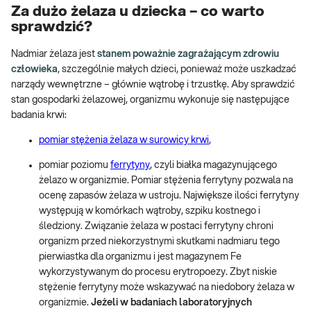
Za dużo żelaza u dziecka – co warto
sprawdzić?
Nadmiar żelaza jest
stanem poważnie zagrażającym zdrowiu
człowieka
, szczególnie małych dzieci, ponieważ może uszkadzać
narządy wewnętrzne – głównie wątrobę i trzustkę. Aby sprawdzić
stan gospodarki żelazowej, organizmu wykonuje się następujące
badania krwi:
pomiar stężenia żelaza w surowicy krwi
,
pomiar poziomu
ferrytyny
, czyli białka magazynującego
żelazo w organizmie. Pomiar stężenia ferrytyny pozwala na
ocenę zapasów żelaza w ustroju. Największe ilości ferrytyny
występują w komórkach wątroby, szpiku kostnego i
śledziony. Związanie żelaza w postaci ferrytyny chroni
organizm przed niekorzystnymi skutkami nadmiaru tego
pierwiastka dla organizmu i jest magazynem Fe
wykorzystywanym do procesu erytropoezy. Zbyt niskie
stężenie ferrytyny może wskazywać na niedobory żelaza w
organizmie.
Jeżeli w badaniach laboratoryjnych