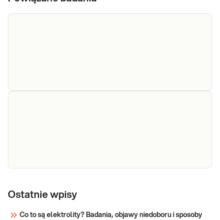
Ferrytyna
Ferrytyna. Kliniczna ocena
zapasów żelaza w organizmie z
naciskiem na niedobory.
Sprawdź
Żelazo
Żelazo. Pomiar stężenia żelaza w
surowicy krwi, przydatny w
Ostatnie wpisy
diagnostyce niedoborów i nadmiaru
żelaza.
Co to są elektrolity? Badania, objawy niedoboru i sposoby