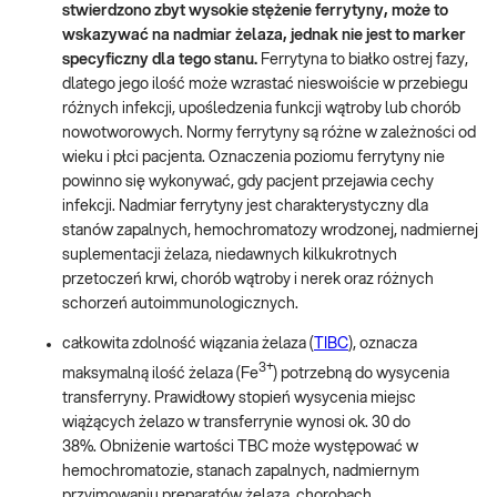
stwierdzono zbyt wysokie stężenie ferrytyny, może to
wskazywać na nadmiar żelaza, jednak nie jest to marker
specyficzny dla tego stanu.
Ferrytyna to białko ostrej fazy,
dlatego jego ilość może wzrastać nieswoiście w przebiegu
różnych infekcji, upośledzenia funkcji wątroby lub chorób
nowotworowych. Normy ferrytyny są różne w zależności od
wieku i płci pacjenta. Oznaczenia poziomu ferrytyny nie
powinno się wykonywać, gdy pacjent przejawia cechy
infekcji. Nadmiar ferrytyny jest charakterystyczny dla
stanów zapalnych, hemochromatozy wrodzonej, nadmiernej
suplementacji żelaza, niedawnych kilkukrotnych
przetoczeń krwi, chorób wątroby i nerek oraz różnych
schorzeń autoimmunologicznych.
całkowita zdolność wiązania żelaza (
TIBC
), oznacza
3+
maksymalną ilość żelaza (Fe
) potrzebną do wysycenia
transferryny. Prawidłowy stopień wysycenia miejsc
wiążących żelazo w transferrynie wynosi ok. 30 do
38%. Obniżenie wartości TBC może występować w
hemochromatozie, stanach zapalnych, nadmiernym
przyjmowaniu preparatów żelaza, chorobach