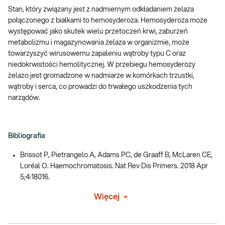
Stan, który związany jest z nadmiernym odkładaniem żelaza
połączonego z białkami to hemosyderoza. Hemosyderoza może
występować jako skutek wielu przetoczeń krwi, zaburzeń
metabolizmu i magazynowania żelaza w organizmie, może
towarzyszyć wirusowemu zapaleniu wątroby typu C oraz
niedokrwistości hemolitycznej. W przebiegu hemosyderozy
żelazo jest gromadzone w nadmiarze w komórkach trzustki,
wątroby i serca, co prowadzi do trwałego uszkodzenia tych
narządów.
Bibliografia
Brissot P, Pietrangelo A, Adams PC, de Graaff B, McLaren CE,
Loréal O. Haemochromatosis. Nat Rev Dis Primers. 2018 Apr
5;4:18016.
Więcej