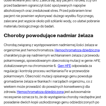
obserwowane jest rano. Zaleca się, aby pacjent na dwa, trzy dni
przed badaniem ograniczył ilość spożywanych napojów
alkoholowych oraz zredukował stres. Przed pobraniem krwi
pacjent nie powinien wykonywać dużego wysiłku fizycznego,
zalecane jest wypicie około pół szklanki wody, co ułatwi pobranie
materiału biologicznego do badań.
Choroby powodujące nadmiar żelaza
Chorobą związaną z występowaniem nadmiernej ilości żelaza w
organizmie jest hemochromatoza.
Hemochromatoza dziedziczna
charakteryzuje się nadmiernym wchłanianiem żelaza z przewodu
pokarmowego, spowodowanym obecnością mutacji w genie
HFE
,
zlokalizowanym na chromosomie 6.
Gen HFE
odpowiada za
regulację i kontrolę procesu wchłaniania Fe w przewodzie
pokarmowym. Obecność mutacji opisanego genu powoduje
gromadzenie żelaza w tkankach i narządach organizmu, co z
wiekiem może prowadzić do poważnych konsekwencji dla
zdrowia.
Hemochromatoza dziedziczona
jest autosomalnie
recesywnie oznacza to, że do wystąpienia choroby niezbędne jest
posiadanie dwóch kopii uszkodzonego genu odziedziczonych po