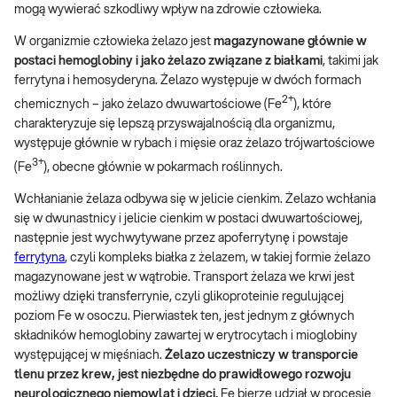
mogą wywierać szkodliwy wpływ na zdrowie człowieka.
W organizmie człowieka żelazo jest
magazynowane głównie w
postaci hemoglobiny i jako żelazo związane z białkami
, takimi jak
ferrytyna i hemosyderyna. Żelazo występuje w dwóch formach
2+
chemicznych – jako żelazo dwuwartościowe (Fe
), które
charakteryzuje się lepszą przyswajalnością dla organizmu,
występuje głównie w rybach i mięsie oraz żelazo trójwartościowe
3+
(Fe
), obecne głównie w pokarmach roślinnych.
Wchłanianie żelaza odbywa się w jelicie cienkim. Żelazo wchłania
się w dwunastnicy i jelicie cienkim w postaci dwuwartościowej,
następnie jest wychwytywane przez apoferrytynę i powstaje
ferrytyna
, czyli kompleks białka z żelazem, w takiej formie żelazo
magazynowane jest w wątrobie. Transport żelaza we krwi jest
możliwy dzięki transferrynie, czyli glikoproteinie regulującej
poziom Fe w osoczu. Pierwiastek ten, jest jednym z głównych
składników hemoglobiny zawartej w erytrocytach i mioglobiny
występującej w mięśniach.
Żelazo uczestniczy w transporcie
tlenu przez krew, jest niezbędne do prawidłowego rozwoju
neurologicznego niemowląt i dzieci.
Fe bierze udział w procesie