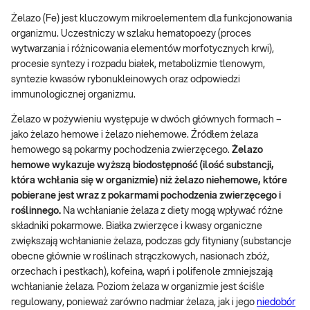
Żelazo (Fe) jest kluczowym mikroelementem dla funkcjonowania
organizmu. Uczestniczy w szlaku hematopoezy (proces
wytwarzania i różnicowania elementów morfotycznych krwi),
procesie syntezy i rozpadu białek, metabolizmie tlenowym,
syntezie kwasów rybonukleinowych oraz odpowiedzi
immunologicznej organizmu.
Żelazo w pożywieniu występuje w dwóch głównych formach –
jako żelazo hemowe i żelazo niehemowe. Źródłem żelaza
hemowego są pokarmy pochodzenia zwierzęcego.
Żelazo
hemowe wykazuje wyższą biodostępność (ilość substancji,
która wchłania się w organizmie) niż żelazo niehemowe, które
pobierane jest wraz z pokarmami pochodzenia zwierzęcego i
roślinnego.
Na wchłanianie żelaza z diety mogą wpływać różne
składniki pokarmowe. Białka zwierzęce i kwasy organiczne
zwiększają wchłanianie żelaza, podczas gdy fityniany (substancje
obecne głównie w roślinach strączkowych, nasionach zbóż,
orzechach i pestkach), kofeina, wapń i polifenole zmniejszają
wchłanianie żelaza. Poziom żelaza w organizmie jest ściśle
regulowany, ponieważ zarówno nadmiar żelaza, jak i jego
niedobór