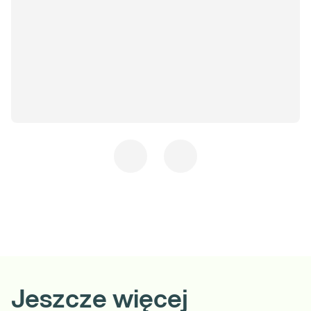
vouchera.
Jako załącznik w formularzu dodaj wyniki badań. Poczekaj
na kontakt ze strony specjalisty. Odpowiedź otrzymasz
maksymalnie do 72 h, a my powiadomimy Cię o niej mailowo
oraz poprzez sms.
Gdzie możesz zrealizować to badanie:
Wszystkie punkty pobrań Diagnostyki
Zamów badanie i zrealizuj je w dowolnym punkcie pobrań.
Pobranie w Twoim domu
Wybierz w koszyku opcję „Pobranie w domu” – usługa wyświetla
się, jeśli wybrany przez Ciebie punkt pobrań znajduje się w
obsługiwanej miejscowości.
Jeszcze więcej