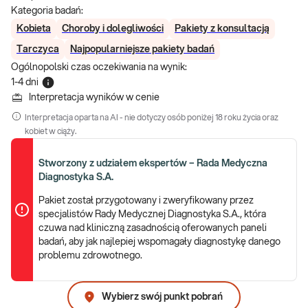
Kategoria badań:
Kobieta
Choroby i dolegliwości
Pakiety z konsultacją
Tarczyca
Najpopularniejsze pakiety badań
Ogólnopolski czas oczekiwania na wynik
:
1-4 dni
Interpretacja wyników w cenie
Interpretacja oparta na AI - nie dotyczy osób poniżej 18 roku życia oraz
kobiet w ciąży.
Stworzony z udziałem ekspertów – Rada Medyczna
Diagnostyka S.A.
Pakiet został przygotowany i zweryfikowany przez
specjalistów Rady Medycznej Diagnostyka S.A., która
czuwa nad kliniczną zasadnością oferowanych paneli
badań, aby jak najlepiej wspomagały diagnostykę danego
problemu zdrowotnego.
Wybierz swój punkt pobrań