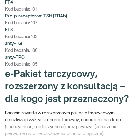
FT4
Kod badania:
101
P/c. p. receptorom TSH (TRAb)
Kod badania:
107
FT3
Kod badania:
102
anty-TG
Kod badania:
106
anty-TPO
Kod badania:
105
e-Pakiet tarczycowy,
rozszerzony z konsultacją –
dla kogo jest przeznaczony?
Badania zawarte w rozszerzonym pakiecie tarczycowym
umożliwiają wykrycie chorób tarczycy, ocenę ich charakteru
(nadczynność, niedoczynność) oraz przyczyn (zaburzenia
pierwotne i wtórne, podłoże autoimmunologiczne).