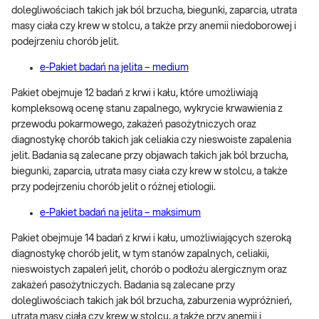
dolegliwościach takich jak ból brzucha, biegunki, zaparcia, utrata
masy ciała czy krew w stolcu, a także przy anemii niedoborowej i
podejrzeniu chorób jelit.
e-Pakiet badań na jelita – medium
Pakiet obejmuje 12 badań z krwi i kału, które umożliwiają
kompleksową ocenę stanu zapalnego, wykrycie krwawienia z
przewodu pokarmowego, zakażeń pasożytniczych oraz
diagnostykę chorób takich jak celiakia czy nieswoiste zapalenia
jelit. Badania są zalecane przy objawach takich jak ból brzucha,
biegunki, zaparcia, utrata masy ciała czy krew w stolcu, a także
przy podejrzeniu chorób jelit o różnej etiologii.
e-Pakiet badań na jelita – maksimum
Pakiet obejmuje 14 badań z krwi i kału, umożliwiających szeroką
diagnostykę chorób jelit, w tym stanów zapalnych, celiakii,
nieswoistych zapaleń jelit, chorób o podłożu alergicznym oraz
zakażeń pasożytniczych. Badania są zalecane przy
dolegliwościach takich jak ból brzucha, zaburzenia wypróżnień,
utrata masy ciała czy krew w stolcu, a także przy anemii i