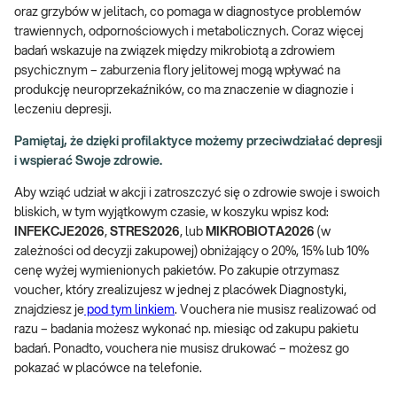
oraz grzybów w jelitach, co pomaga w diagnostyce problemów
trawiennych, odpornościowych i metabolicznych. Coraz więcej
badań wskazuje na związek między mikrobiotą a zdrowiem
psychicznym – zaburzenia flory jelitowej mogą wpływać na
produkcję neuroprzekaźników, co ma znaczenie w diagnozie i
leczeniu depresji.
Pamiętaj, że dzięki profilaktyce możemy przeciwdziałać depresji
i wspierać Swoje zdrowie.
Aby wziąć udział w akcji i zatroszczyć się o zdrowie swoje i swoich
bliskich, w tym wyjątkowym czasie, w koszyku wpisz kod:
INFEKCJE2026
,
STRES2026
, lub
MIKROBIOTA2026
(w
zależności od decyzji zakupowej) obniżający o 20%, 15% lub 10%
cenę wyżej wymienionych pakietów. Po zakupie otrzymasz
voucher, który zrealizujesz w jednej z placówek Diagnostyki,
znajdziesz je
pod tym linkiem
. Vouchera nie musisz realizować od
razu – badania możesz wykonać np. miesiąc od zakupu pakietu
badań. Ponadto, vouchera nie musisz drukować – możesz go
pokazać w placówce na telefonie.