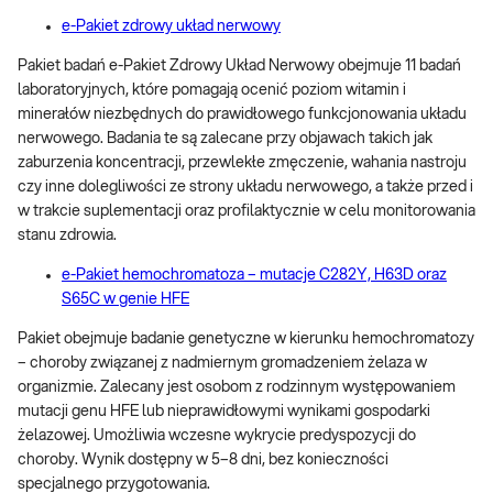
e-Pakiet zdrowy układ nerwowy
Pakiet badań e-Pakiet Zdrowy Układ Nerwowy obejmuje 11 badań
laboratoryjnych, które pomagają ocenić poziom witamin i
minerałów niezbędnych do prawidłowego funkcjonowania układu
nerwowego. Badania te są zalecane przy objawach takich jak
zaburzenia koncentracji, przewlekłe zmęczenie, wahania nastroju
czy inne dolegliwości ze strony układu nerwowego, a także przed i
w trakcie suplementacji oraz profilaktycznie w celu monitorowania
stanu zdrowia.
e-Pakiet hemochromatoza – mutacje C282Y, H63D oraz
S65C w genie HFE
Pakiet obejmuje badanie genetyczne w kierunku hemochromatozy
– choroby związanej z nadmiernym gromadzeniem żelaza w
organizmie. Zalecany jest osobom z rodzinnym występowaniem
mutacji genu HFE lub nieprawidłowymi wynikami gospodarki
żelazowej. Umożliwia wczesne wykrycie predyspozycji do
choroby. Wynik dostępny w 5–8 dni, bez konieczności
specjalnego przygotowania.