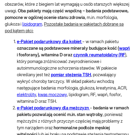
obszarów, które z biegiem lat wymagają u osób starszych większej
uwagi.
Oba pakiety mają część wspólną – badania podstawowe,
pomocne w ogólnej ocenie stanu zdrowia
, m.in. morfologia,
glukoza i
lipidogram
.
Pozostałe badania w pakietach dobrane są
pod kątem płci:
e-Pakiet podarunkowy dla kobiet
– w ramach pakietu
oznaczane są podstawowe minerały budujące kość (
wapń
i fosforany), witamina D oraz
czynnik reumatoidalny (RF
),
który pomaga zróżnicować zwyrodnieniowe i
autoimmunologiczne schorzenia stawów. W pakiecie
określany jest też
pomiar stężenia TSH
, pozwalający
wykryć choroby tarczycy. W skład pakietu wchodzą
następujące badania: morfologia, glukoza, kreatynina, ACR,
elektrolity
,
kwas moczowy
, lipidogram, RF, wapń, fosfor,
witamina D oraz TSH.
e-Pakiet podarunkowy dla mężczyzn
–
badania w ramach
pakietu pozwalają ocenić m.in. stan wątroby
, ponieważ
mężczyźni z różnych przyczyn częściej mają problemy z
tym narządem oraz
hormonalne podłoże męskiej
witalności
lub jej braku na podstawie stężenia testosteronu.