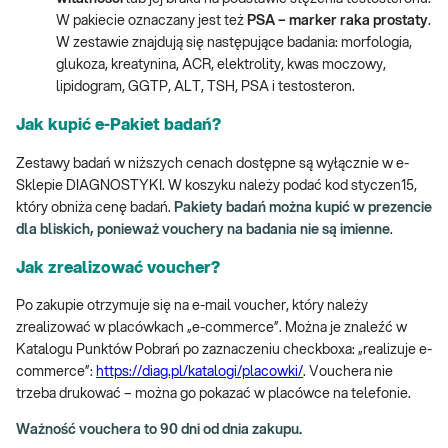
W pakiecie oznaczany jest też
PSA – marker raka prostaty
.
W zestawie znajdują się następujące badania: morfologia,
glukoza, kreatynina, ACR, elektrolity, kwas moczowy,
lipidogram, GGTP, ALT, TSH, PSA i testosteron.
Jak kupić e-Pakiet badań?
Zestawy badań w niższych cenach dostępne są wyłącznie w e-
Sklepie DIAGNOSTYKI. W koszyku należy podać kod styczen15,
który obniża cenę badań.
Pakiety badań można kupić w prezencie
dla bliskich, ponieważ vouchery na badania nie są imienne
.
Jak zrealizować voucher?
Po zakupie otrzymuje się na e-mail voucher, który należy
zrealizować w placówkach „e-commerce”. Można je znaleźć w
Katalogu Punktów Pobrań po zaznaczeniu checkboxa: „realizuje e-
commerce”:
https://diag.pl/katalogi/placowki/
. Vouchera nie
trzeba drukować – można go pokazać w placówce na telefonie.
Ważność vouchera to 90 dni od dnia zakupu.