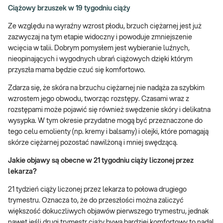
Ciążowy brzuszek w 19 tygodniu ciąży
Ze względu na wyraźny wzrost płodu, brzuch ciężarnej jest już
zazwyczaj na tym etapie widoczny i powoduje zmniejszenie
wcięcia w talii. Dobrym pomysłem jest wybieranie luźnych,
nieopinających i wygodnych ubrań ciążowych dzięki którym
przyszła mama będzie czuć się komfortowo.
Zdarza się, że skóra na brzuchu ciężarnej nie nadąża za szybkim
wzrostem jego obwodu, tworząc rozstępy. Czasami wraz z
rozstępami może pojawić się również swędzenie skóry i delikatna
wysypka. W tym okresie przydatne mogą być przeznaczone do
tego celu emolienty (np. kremy i balsamy) i olejki, które pomagają
skórze ciężarnej pozostać nawilżoną i mniej swędzącą.
Jakie objawy są obecne w 21 tygodniu ciąży liczonej przez
lekarza?
21 tydzień ciąży liczonej przez lekarza to połowa drugiego
trymestru. Oznacza to, że do przeszłości można zaliczyć
większość dokuczliwych objawów pierwszego trymestru, jednak
nawet jeśli drugi trymestr ciąży bywa bardziej komfortowy to nadal