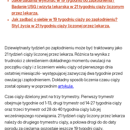
Jakie badania wykonać w 19 tygodniu od zapłodnienia?
Badanie USG i wizyta lekarska w 21 tygodniu ciąży liczonym
przez lekarza.
Jak zadbać o siebie w 19 tygodniu ciąży po zapłodnieniu?
Styl życia w 21 tygodniu ciąży liczonej przez lekarza.
Dziewiętnasty tydzień po zapłodnieniu może być traktowany jako
21 tydzień ciąży liczonej przez lekarza. Różnica ta wynika z
trudności z określeniem dokładnego momentu owulacji na
początku ciąży i z liczeniem wieku ciąży od pierwszego dnia
ostatniej miesiączki- występującej zazwyczaj dwa tygodnie przed
owulacją i zapłodnieniem. Dokładny sposób liczenia czasu ciąży
został opisany w poprzednim
artykule.
Czas ciąży dzielony jest na trzy trymestry. Pierwszy trymestr
obejmuje tygodnie od 1-13, drugi trymestr od 14-27 tygodnia ciąży
oraz trzeci trymestr od 28 do 40 tygodnia ciąży lub jej
wcześniejszego rozwiązania. 21 tydzień ciąży liczony przez lekarza
należy do drugiego trymestru ciąży, a połowa drogi do do daty
porodu za ciężarną: pozostaje jeszcze 19 tygodni ciąży.