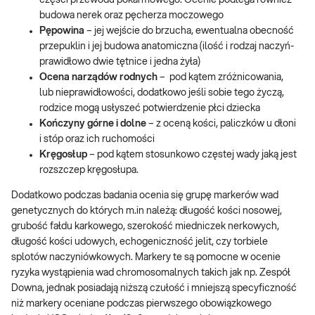
budowa nerek oraz pęcherza moczowego
Pępowina
– jej wejście do brzucha, ewentualna obecność
przepuklin i jej budowa anatomiczna (ilość i rodzaj naczyń-
prawidłowo dwie tętnice i jedna żyła)
Ocena narządów rodnych
– pod kątem zróżnicowania,
lub nieprawidłowości, dodatkowo jeśli sobie tego życzą,
rodzice mogą usłyszeć potwierdzenie płci dziecka
Kończyny górne i dolne
– z oceną kości, paliczków u dłoni
i stóp oraz ich ruchomości
Kręgosłup
– pod kątem stosunkowo częstej wady jaką jest
rozszczep kręgosłupa.
Dodatkowo podczas badania ocenia się grupę markerów wad
genetycznych do których m.in należą: długość kości nosowej,
grubość fałdu karkowego, szerokość miedniczek nerkowych,
długość kości udowych, echogeniczność jelit, czy torbiele
splotów naczyniówkowych. Markery te są pomocne w ocenie
ryzyka wystąpienia wad chromosomalnych takich jak np. Zespół
Downa, jednak posiadają niższą czułość i mniejszą specyficzność
niż markery oceniane podczas pierwszego obowiązkowego