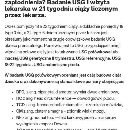
zapłodnienia? Badanie USG i wizyta
lekarska w 21 tygodniu ciąży liczonym
przez lekarza.
Okres pomiędzy 18 a 22 tygodniem ciąży, a dokładnie pomiędzy 18
tyg +0 dni, a 22 tyg + 6 dniem liczonymi przez lekarza jest
określany jako moment na drugie obowiązkowe badanie USG
okresu prenatalnego. Ponieważ jest to USG przypadające mniej
więcej na połowę ciąży jest to tak zwane
USG połówkowe lub
inaczej: USG genetyczne II trymestru, USG referencyjne, USG
18-22
tygodnia, USG anatomiczne płodu
.
W
badaniu USG połówkowym oceniana jest
ca
łą budowa ciała
dziecka oraz dokonywane są standardowe pomiary obejmujące:
BPD,
z ang. biparietal diameter: wymiar dwuciemieniowy,
HC
z ang. head circumference — obwód główki płodu,
TCD
z ang. transcerebellar diameter – szerokość móżdżka,
CM
z ang. cisterna magna – zbiornik wielki mózgu,
NF
z ang. nuchal fold —fałd karkowy, jeden z markerów
wystąpienia zespołu Downa,