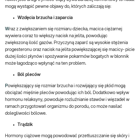
mogą wystąpić pewne objawy do, których zaliczają się:
Wzdęcia brzucha i zaparcia
W
raz z zwiększaniem się rozmiaru dziecka, macica ciężarnej
wywiera coraz to większy nacisk na jelita, powodując
zwiększoną ilość gazów. Przyczyną zaparć są wysokie stężenia
progesteronu oraz nacisk na jelita powiększającej się macicy- picie
dużej ilości płynów i spożywanie pokarmów bogatych w błonnik
może łagodząco wpłynąć na ten problem.
B
ól pleców
P
owiększający się rozmiar brzucha i rozwijający się płód mogą
obciążać mięśnie pleców powodując ich ból. Dodatkowo wpływ
hormonu relaksyny, powoduje rozluźnianie stawów i więzadeł w
ramach przygotowań organizmu do porodu, co może nasilać
dolegliwości bólowe.
T
rądzik
Hormony ciążowe mogą powodować przetłuszczanie się skóry i