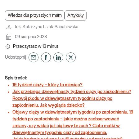
Wiedza dla przyszłych mam
Artykuły
lek. Katarzyna Lizak-Sabatowska
09 sierpnia 2023
Przeczytasz w
13
minut
Udostępnij
Spis treści:
19 tydzień ciąży – który to miesiąc?
Jak przebiega dziewiętnasty tydzień ciąży po zapłodnieniu?
Rozwój płodu w dziewiętnastym tygodniu ciąży po
zapłodnieniu. Jak wygląda dziecko?
Objawy ciąży w dziewiętnastym tygodniu po zapłodnieniu. 19
tydzień po zapłodnieniu – jakie można zaobserwować
zmiany, czy widać już ciążowy brzuch ? Ciało matki w
dziewiętnastym tygodniu ciąży od zapłodnienia.