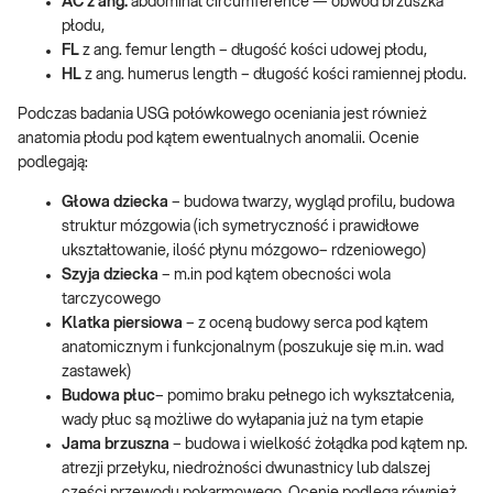
AC z ang.
abdominal circumference — obwód brzuszka
płodu,
FL
z ang. femur length – długość kości udowej płodu,
HL
z ang. humerus length – długość kości ramiennej płodu.
Podczas badania USG połówkowego oceniania jest również
anatomia płodu pod kątem ewentualnych anomalii. Ocenie
podlegają:
Głowa dziecka
– budowa twarzy, wygląd profilu, budowa
struktur mózgowia (ich symetryczność i prawidłowe
ukształtowanie, ilość płynu mózgowo– rdzeniowego)
Szyja
dziecka
– m.in pod kątem obecności wola
tarczycowego
Klatka piersiowa
– z oceną budowy serca pod kątem
anatomicznym i funkcjonalnym (poszukuje się m.in. wad
zastawek)
Budowa płuc
– pomimo braku pełnego ich wykształcenia,
wady płuc są możliwe do wyłapania już na tym etapie
Jama brzuszna
– budowa i wielkość żołądka pod kątem np.
atrezji przełyku, niedrożności dwunastnicy lub dalszej
części przewodu pokarmowego. Ocenie podlega również