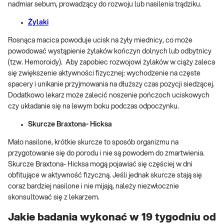
nadmiar sebum, prowadzący do rozwoju lub nasilenia trądziku.
Żylaki
Rosnąca macica powoduje ucisk na żyły miednicy, co może
powodować wystąpienie żylaków kończyn dolnych lub odbytnicy
(tzw. Hemoroidy). Aby zapobiec rozwojowi żylaków w ciąży zaleca
się zwiększenie aktywności fizycznej: wychodzenie na częste
spacery i unikanie przyjmowania na dłuższy czas pozycji siedzącej.
Dodatkowo lekarz może zalecić noszenie pończoch uciskowych
czy układanie się na lewym boku podczas odpoczynku.
S
kurcze Braxtona- Hicks
a
Mało nasilone, krótkie skurcze to sposób organizmu na
przygotowanie się do porodu i nie są powodem do zmartwienia.
Skurcze Braxtona- Hicksa mogą pojawiać się częściej w dni
obfitujące w aktywność fizyczną. Jeśli jednak skurcze stają się
coraz bardziej nasilone i nie mijają, należy niezwłocznie
skonsultować się z lekarzem.
Jakie badania wykonać w 19 tygodniu od