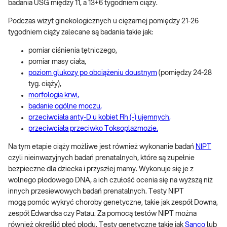
badania USG między 11, a 13+6 tygodniem ciąży.
Podczas wizyt ginekologicznych u ciężarnej pomiędzy 21-26
tygodniem ciąży zalecane są badania takie jak:
pomiar ciśnienia tętniczego,
pomiar masy ciała,
poziom glukozy po obciążeniu doustnym
(pomiędzy 24-28
tyg. ciąży),
morfologia krwi,
badanie ogólne moczu,
przeciwciała anty-D u kobiet Rh (-) ujemnych,
przeciwciała przeciwko Toksoplazmozie.
Na tym etapie ciąży możliwe jest również wykonanie badań
NIPT
czyli nieinwazyjnych badań prenatalnych, które są zupełnie
bezpieczne dla dziecka i przyszłej mamy. Wykonuje się je z
wolnego płodowego DNA, a ich czułość ocenia się na wyższą niż
innych przesiewowych badań prenatalnych. Testy NIPT
mogą pomóc wykryć choroby genetyczne, takie jak zespół Downa,
zespół Edwardsa czy Patau. Za pomocą testów NIPT można
również określić płeć płodu. Testy genetyczne takie jak
Sanco
lub