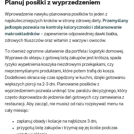
Planuj posiłki z wyprzedzeniem
Wprowadzenie nawyku planowania posiłków to jeden z
najskuteczniejszych kroków w stronę zdrowej diety.
Przemyślany
jadłospis pozwala na kontrolę kaloryczności i zbilansowanie
makroskładników
– zapewnienie odpowiedniej dawki białka,
zdrowych tłuszczów oraz witamin z warzyw i owoców.
To również ogromne ułatwienie dla portfela i logistyki domowej.
Wyprawa do sklepu z gotową listą zakupów jest krótsza, spada
ryzyko wypełnienia koszyka niezdrowymi przekąskami, czy
nieprzemyślanymi produktami, które potem trafią do kosza.
Dodatkowo skraca się czas spędzony w kuchni, dzięki gotowaniu
większych porcji na 2-3 dni. Planowanie posiłków z
wyprzedzeniem pozwala uniknąć tzw. paraliżu decyzyjnego, który
często doprowadza do jedzenia dań gotowych czy zamawiania z
restauracji. Aby zacząć, nie musisz od razu rozpisywać menu na
cały miesiąc:
zaplanuj obiady i kolacje na najbliższe 3 dni,
przygotuj listę zakupów i trzymaj się jej ściśle podczas