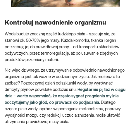
Kontroluj nawodnienie organizmu
Woda buduje znaczną część ludzkiego ciała – szacuje się, że
stanowi ok. 50-75% jego masy. Każda komórka, tkanka i organ
potrzebują jej do prawidłowej pracy – od transportu składników
odżywczych, przez termoregulację, aż po usuwanie zbędnych
produktów przemiany materii.
Nic więc dziwnego, że utrzymywanie odpowiednio nawodnionego
organizmu jest tak ważne w codziennym życiu. Jak możesz o to
zadbać? Rozpoczynaj dzień od szklanki wody, by wyrównać
deficyty płynów powstałe podczas snu.
Regularnie pij też w ciągu
dnia – warto wspomnieć, że często sygnał pragnienia mylnie
odczytujemy jako głód, co prowadzi do podjadania.
Dlatego
częste picie wody, oprócz wspomagania metabolizmu, poprawy
wydajności mózgu czy redukcji uczucia znużenia, może ułatwić
utrzymanie prawidłowej masy ciała.