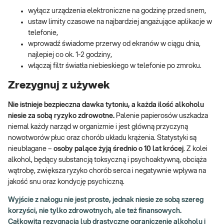
wyłącz urządzenia elektroniczne na godzinę przed snem,
ustaw limity czasowe na najbardziej angażujące aplikacje w
telefonie,
wprowadź świadome przerwy od ekranów w ciągu dnia,
najlepiej co ok. 1-2 godziny,
włączaj filtr światła niebieskiego w telefonie po zmroku.
Zrezygnuj z używek
Nie istnieje bezpieczna dawka tytoniu, a każda ilość alkoholu
niesie za sobą ryzyko zdrowotne.
Palenie papierosów uszkadza
niemal każdy narząd w organizmie i jest główną przyczyną
nowotworów płuc oraz chorób układu krążenia. Statystyki są
nieubłagane –
osoby palące żyją średnio o 10 lat krócej
. Z kolei
alkohol, będący substancją toksyczną i psychoaktywną, obciąża
wątrobę, zwiększa ryzyko chorób serca i negatywnie wpływa na
jakość snu oraz kondycję psychiczną.
Wyjście z nałogu nie jest proste, jednak niesie ze sobą szereg
korzyści, nie tylko zdrowotnych, ale też finansowych.
Całkowita rezygnacja lub drastyczne ograniczenie alkoholu i