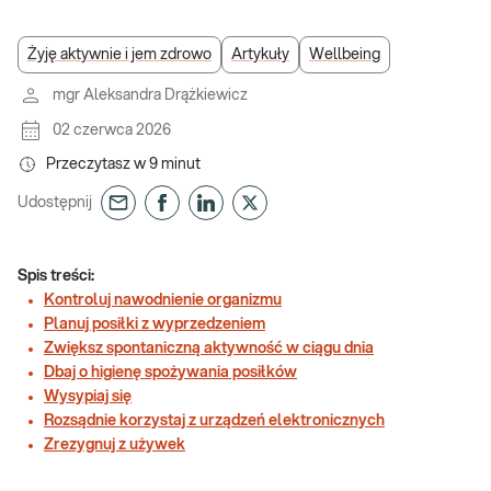
Żyję aktywnie i jem zdrowo
Artykuły
Wellbeing
mgr Aleksandra Drążkiewicz
02 czerwca 2026
Przeczytasz w
9
minut
Udostępnij
Spis treści:
Kontroluj nawodnienie organizmu
Planuj posiłki z wyprzedzeniem
Zwiększ spontaniczną aktywność w ciągu dnia
Dbaj o higienę spożywania posiłków
Wysypiaj się
Rozsądnie korzystaj z urządzeń elektronicznych
Zrezygnuj z używek