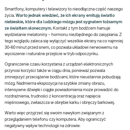
Smartfony, komputery i telewizory to nieodłączna część naszego
życia.
Warto jednak wiedzieć, że ich ekrany emitują światło
niebieskie, które dla ludzkiego mózgu jest sygnałem tożsamym
ze światłem słonecznym.
Kontakt z tym bodźcem hamuje
wydzielanie melatoniny – hormonu niezbędnego do zasypiania. Z
tego względu zaleca się wyłączyć wszelkie ekrany na co najmniej
30-60 minut przed snem, co pozwala układowi nerwowemu na
wyciszenie i naturalne przejście w tryb odpoczynku.
Ograniczenie czasu korzystania z urządzeń elektronicznych
przynosi korzyści także w ciągu dnia, ponieważ pozwala
zmniejszyć przeciążenie bodźcami, które nieustannie pobudzają
mózg. Nadmierna ekspozycja na szybkie zmiany obrazu,
intensywne dźwięki i ciągłe powiadomienia może prowadzić do
rozdrażnienia, trudności z koncentracją oraz napięcia
mięśniowego, zwłaszcza w obrębie karku i obręczy barkowej.
Warto więc przyjrzeć się swoim nawykom związanym z
przeglądaniem telefonu czy komputera. Aby ograniczyć
negatywny wpływ technologii na zdrowie: