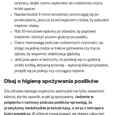
od pracy, dzięki czemu wpleciesz do codziennej rutyny
krótki spacer.
Nastaw budzik 5 minut wcześniej i porozciągaj się po
przebudzeniu, jeszcze przed wyjściem z łóżka, by pobudzić
mięśnie i stawy.
Rób 10-minutowe spacery po obiedzie, by poprawić
trawienie i obniżyć poziom glukozy po posiłku.
Ćwicz równowagę podczas codziennych czynności, np.
stojąc na jednej nodze w trakcie gotowania czy mycia
zębów, by wspomóc stabilizację głęboką.
Jeśli pracujesz w bezruchu, to postaraj się co godzinę
zrobić krótką, aktywną przerwę – wykonaj kilka przysiadów,
przejdź się po pokoju czy rozciągnij mięśnie.
Dbaj o higienę spożywania posiłków
Dla zdrowia naszego organizmu ważna jest nie tylko zawartość
talerza, ale też sposób, w jaki ją spożywamy.
Jedzenie w
pośpiechu i rozmowy podczas posiłków sprawiają, że
przełykamy niedokładnie przeżute kęsy, a wraz z nimi spore
ilości powietrza.
W efekcie mogą pojawić się objawy zaburzeń