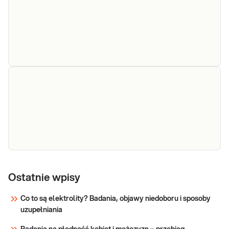
e-Pakiet dla
Dedykowany dla: Kobiet, Mężczyzn
każdego
Wskazany: → Profilaktycznie, do oceny stanu
zdrowia Jak się pobiera materiał do badania?
(maksimum)
Do wykonania pakietu badań niezbędna jest
próbka krwi.
Sprawdź
e-Pakiet
Dedykowany dla: Kobiet, Mężczyzn
kompleksowe
Ostatnie wpisy
Wskazany: → Profilaktycznie, do
oceny stanu zdrowia ##
badania krwi
Co to są elektrolity? Badania, objawy niedoboru i sposoby
uzupełniania
Sprawdź