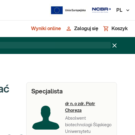
PL
Wyniki online
Zaloguj się
Koszyk
ać
Specjalista
dr n. o zdr. Piotr
Choręza
Absolwent
biotechnologii Śląskiego
Uniwersytetu