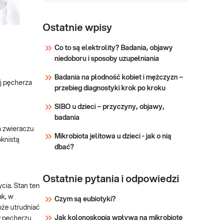
złośliwego (CaP) przerostu
prostaty.
Testosteron
Testosteron. Oznaczanie
testosteronu całkowitego w
Ostatnie wpisy
krwi. Przydatne w
diagnostyce i leczeniu
Co to są elektrolity? Badania, objawy
chorób i stanów związanych
niedoboru i sposoby uzupełniania
Sprawdź
z nadmiarem lub
Badania na płodność kobiet i mężczyzn –
niedoborem testosteronu.
j pęcherza
przebieg diagnostyki krok po kroku
Określenie przyczyn
nieprawidłowej
SIBO u dzieci – przyczyny, objawy,
androgenizacji ustroju.
badania
m zwieraczu
Mikrobiota jelitowa u dzieci - jak o nią
óknistą
dbać?
Ostatnie pytania i odpowiedzi
cia. Stan ten
ak, w
Czym są eubiotyki?
oże utrudniać
Jak kolonoskopia wpływa na mikrobiotę
w pęcherzu