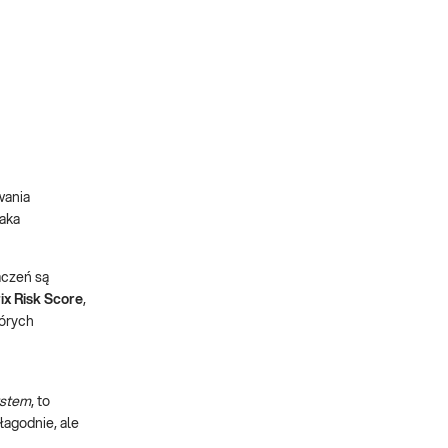
wania
raka
aczeń są
ix Risk Score
,
tórych
ystem
, to
łagodnie, ale