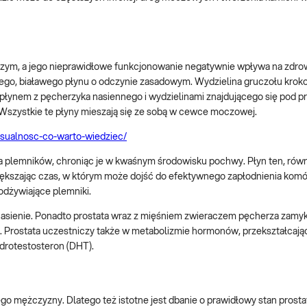
zym, a jego nieprawidłowe funkcjonowanie negatywnie wpływa na zdro
ego, białawego płynu o odczynie zasadowym. Wydzielina gruczołu krok
 płynem z pęcherzyka nasiennego i wydzielinami znajdującego się pod p
Wszystkie te płyny mieszają się ze sobą w cewce moczowej.
eksualnosc-co-warto-wiedziec/
nia plemników, chroniąc je w kwaśnym środowisku pochwy. Płyn ten, ró
szając czas, w którym może dojść do efektywnego zapłodnienia komórk
odżywiające plemniki.
nasienie. Ponadto prostata wraz z mięśniem zwieraczem pęcherza zamy
. Prostata uczestniczy także w metabolizmie hormonów, przekształcają
drotestosteron (DHT).
o mężczyzny. Dlatego też istotne jest dbanie o prawidłowy stan prostat