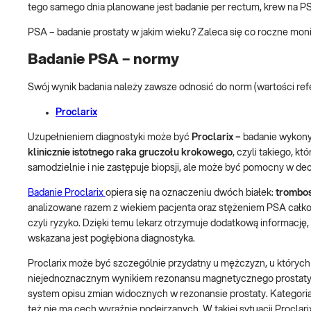
tego samego dnia planowane jest badanie per rectum, krew na PS
PSA – badanie prostaty w jakim wieku? Zaleca się co roczne moni
Badanie PSA – normy
Swój wynik badania należy zawsze odnosić do norm (wartości re
Proclarix
Uzupełnieniem diagnostyki może być
Proclarix –
badanie wykonyw
klinicznie istotnego raka gruczołu krokowego
, czyli takiego, k
samodzielnie i nie zastępuje biopsji, ale może być pomocny w decy
Badanie Proclarix
opiera się na oznaczeniu dwóch białek:
trombo
analizowane razem z wiekiem pacjenta oraz stężeniem PSA całkow
czyli ryzyko. Dzięki temu lekarz otrzymuje dodatkową informację
wskazana jest pogłębiona diagnostyka.
Proclarix może być szczególnie przydatny u mężczyzn, u których
niejednoznacznym wynikiem rezonansu magnetycznego prostaty, 
system opisu zmian widocznych w rezonansie prostaty. Kategoria
też nie ma cech wyraźnie podejrzanych. W takiej sytuacji Proclar