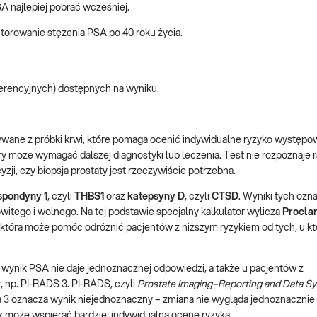
A najlepiej pobrać wcześniej.
torowanie stężenia PSA po 40 roku życia.
ferencyjnych) dostępnych na wyniku.
ane z próbki krwi, które pomaga ocenić indywidualne ryzyko występo
tóry może wymagać dalszej diagnostyki lub leczenia. Test nie rozpoznaje 
zji, czy biopsja prostaty jest rzeczywiście potrzebna.
spondyny 1
, czyli
THBS1
oraz
katepsyny D
, czyli
CTSD
. Wyniki tych ozn
itego i wolnego. Na tej podstawie specjalny kalkulator wylicza
Proclar
, która może pomóc odróżnić pacjentów z niższym ryzykiem od tych, u k
 wynik PSA nie daje jednoznacznej odpowiedzi, a także u pacjentów z
np. PI-RADS 3. PI-RADS, czyli
Prostate Imaging–Reporting and Data S
 3 oznacza wynik niejednoznaczny – zmiana nie wygląda jednoznacznie 
ix może wspierać bardziej indywidualną ocenę ryzyka.