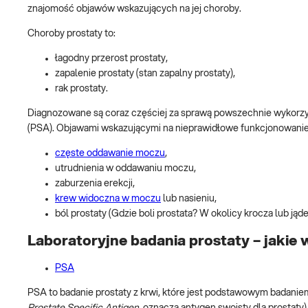
znajomość objawów wskazujących na jej choroby.
Choroby prostaty to:
łagodny przerost prostaty,
zapalenie prostaty (stan zapalny prostaty),
rak prostaty.
Diagnozowane są coraz częściej za sprawą powszechnie wykorzy
(PSA). Objawami wskazującymi na nieprawidłowe funkcjonowanie p
częste oddawanie moczu
,
utrudnienia w oddawaniu moczu,
zaburzenia erekcji,
krew widoczna w moczu
lub nasieniu,
ból prostaty (Gdzie boli prostata? W okolicy krocza lub jąde
Laboratoryjne badania prostaty – jakie
PSA
PSA to badanie prostaty z krwi, które jest podstawowym badani
Prostate Specific Antigen
, oznacza antygen swoisty dla prostat