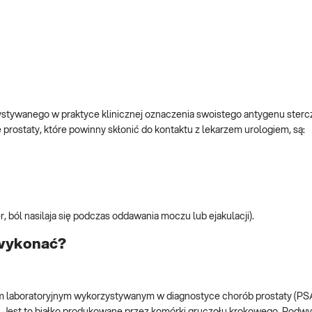
stywanego w praktyce klinicznej oznaczenia swoistego antygenu ster
rostaty, które powinny skłonić do kontaktu z lekarzem urologiem, są:
r, ból nasilaja się podczas oddawania moczu lub ejakulacji).
 wykonać?
em laboratoryjnym wykorzystywanym w diagnostyce chorób prostaty (PSA
y). Jest to białko produkowane przez komórki gruczołu krokowego. Pod