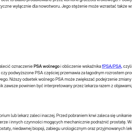
ystyczne wyłącznie dla nowotworu. Jego stężenie może wzrastać także w
zalecić oznaczenie
PSA wolnego
i obliczenie wskaźnika
fPSA/PSA,
czyl
 czy podwyższone PSA częściej przemawia za łagodnym rozrostem pros
wego. Niższy odsetek wolnego PSA może zwiększać podejrzenie zmiany z
ik zawsze powinien być interpretowany przez lekarza razem z objawami
ium lub lekarz zaleci inaczej. Przed pobraniem krwi zaleca się unikanie
rowerze i innych czynności mogących mechanicznie podrażnić prostatę. W
staty, niedawnej biopsji, zabiegu urologicznym oraz przyjmowanych lek