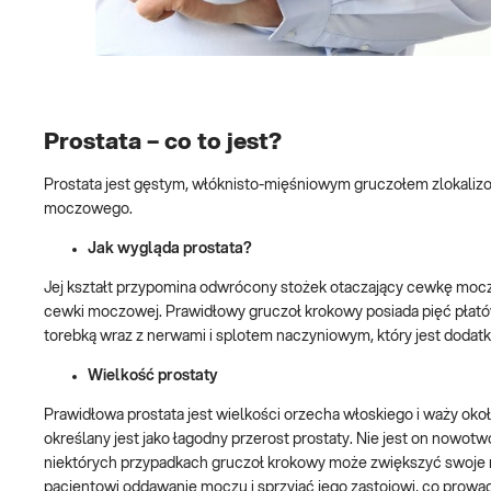
Prostata – co to jest?
Prostata jest gęstym, włóknisto-mięśniowym gruczołem zlokaliz
moczowego.
Jak wygląda prostata?
Jej kształt przypomina odwrócony stożek otaczający cewkę moc
cewki moczowej. Prawidłowy gruczoł krokowy posiada pięć płatów
torebką wraz z nerwami i splotem naczyniowym, który jest doda
Wielkość prostaty
Prawidłowa prostata jest wielkości orzecha włoskiego i waży oko
określany jest jako łagodny przerost prostaty. Nie jest on nowotw
niektórych przypadkach gruczoł krokowy może zwiększyć swoje r
pacjentowi oddawanie moczu i sprzyjać jego zastojowi, co prowa