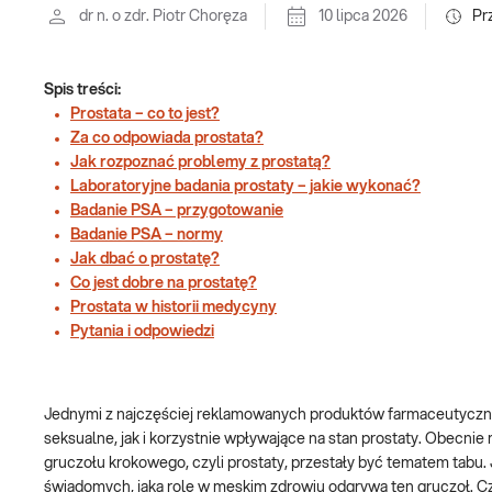
dr n. o zdr. Piotr Choręza
10 lipca 2026
Pr
Spis treści:
Prostata – co to jest?
Za co odpowiada prostata?
Jak rozpoznać problemy z prostatą?
Laboratoryjne badania prostaty – jakie wykonać?
Badanie PSA – przygotowanie
Badanie PSA – normy
Jak dbać o prostatę?
Co jest dobre na prostatę?
Prostata w historii medycyny
Pytania i odpowiedzi
Jednymi z najczęściej reklamowanych produktów farmaceutyczn
seksualne, jak i korzystnie wpływające na stan prostaty. Obecnie 
gruczołu krokowego, czyli prostaty, przestały być tematem tabu.
świadomych, jaką rolę w męskim zdrowiu odgrywa ten gruczoł. Czym