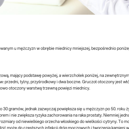
owanym u mężczyzn w obrębie miednicy mniejszej, bezpośrednio poniże
zową, mający podstawę powyżej, a wierzchołek poniżej, na zewnętrzny
: przedni, tylny, przyśrodkowy i dwa boczne. Gruczoł otoczony jest wł
tkowo otoczony warstwą trzewną powięzi miednicy.
ło 30 gramów, jednak zazwyczaj powiększa się u mężczyzn po 50. roku ży
orem i nie zwiększa ryzyka zachorowania na raka prostaty. Niemniej jedn
ozmiary od niewielkiego orzecha włoskiego do wielkości cytryny. To m
dzić może do częstszych infekcji dróg moczowych i tworzenia kamieni 