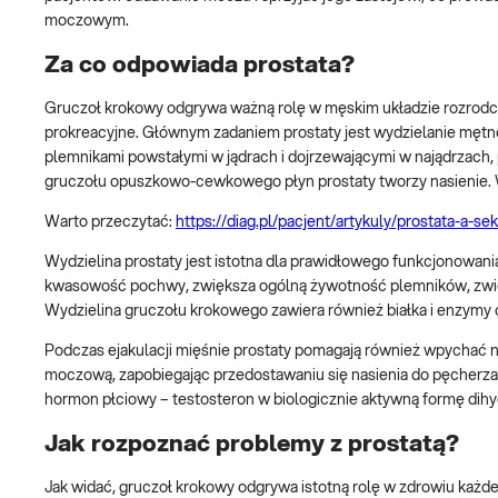
moczowym.
Za co odpowiada prostata?
Gruczoł krokowy odgrywa ważną rolę w męskim układzie rozrodc
prokreacyjne. Głównym zadaniem prostaty jest wydzielanie mętn
plemnikami powstałymi w jądrach i dojrzewającymi w najądrzach,
gruczołu opuszkowo-cewkowego płyn prostaty tworzy nasienie. 
Warto przeczytać:
https://diag.pl/pacjent/artykuly/prostata-a-s
Wydzielina prostaty jest istotna dla prawidłowego funkcjonowa
kwasowość pochwy, zwiększa ogólną żywotność plemników, zwięk
Wydzielina gruczołu krokowego zawiera również białka i enzymy 
Podczas ejakulacji mięśnie prostaty pomagają również wpychać 
moczową, zapobiegając przedostawaniu się nasienia do pęcherza
hormon płciowy – testosteron w biologicznie aktywną formę dihy
Jak rozpoznać problemy z prostatą?
Jak widać, gruczoł krokowy odgrywa istotną rolę w zdrowiu każdeg