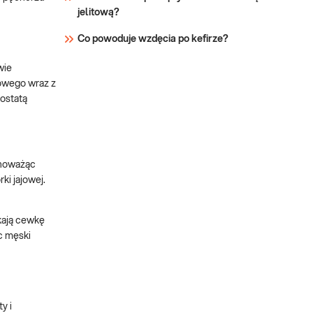
jelitową?
Co powoduje wzdęcia po kefirze?
wie
owego wraz z
rostatą
wnoważąc
i jajowej.
kają cewkę
c męski
y i