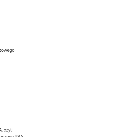
czowego
, czyli
wyższone PSA