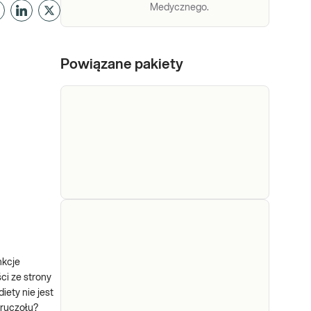
Medycznego.
Powiązane pakiety
e-Pakiet
Dedykowany dla: Mężczyzn w
dla
każdym wieku Wskazany: →
Profilaktycznie, do oceny
mężczyzn
nkcje
stanu zdrowia mężczyzny
ci ze strony
Sprawdź
ety nie jest
gruczołu?