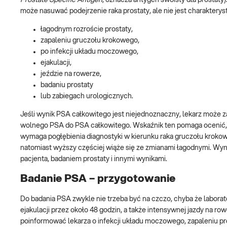
może nasuwać podejrzenie raka prostaty, ale nie jest charakter
łagodnym rozroście prostaty,
zapaleniu gruczołu krokowego,
po infekcji układu moczowego,
ejakulacji,
jeździe na rowerze,
badaniu prostaty
lub zabiegach urologicznych.
Jeśli wynik PSA całkowitego jest niejednoznaczny, lekarz może 
wolnego PSA do PSA całkowitego. Wskaźnik ten pomaga ocenić,
wymaga pogłębienia diagnostyki w kierunku raka gruczołu kroko
natomiast wyższy częściej wiąże się ze zmianami łagodnymi. Wyn
pacjenta, badaniem prostaty i innymi wynikami.
Badanie PSA – przygotowanie
Do badania PSA zwykle nie trzeba być na czczo, chyba że laborator
ejakulacji przez około 48 godzin, a także intensywnej jazdy na 
poinformować lekarza o infekcji układu moczowego, zapaleniu pro