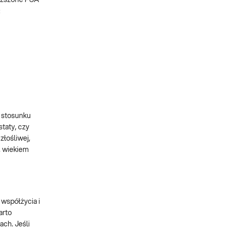
:
i stosunku
taty, czy
łośliwej,
, wiekiem
 współżycia i
arto
ach. Jeśli