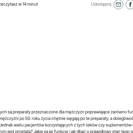
zeczytasz w
14
minut
Udostępnij
ych są preparaty przeznaczone dla mężczyzn poprawiające zarówno fu
mężczyźni po 50. roku życia chętnie sięgają po te preparaty, a dolegliwoś
 Jednak wielu pacjentów korzystających z tych leków czy suplementów di
 jest prostata? Jakie są jej funkcje i jak dbać o prawidłowy stan tego 