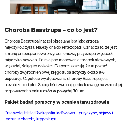
Choroba Baastrupa – co to jest?
Choroba Baastrupa inaczej określana jest jako artroza
międzykolczysta. Należy ona do entezopatii. Oznacza to, że jest
zmianą przeciążeniowo-zwyrodnieniową przyczepu więzadeł
międzykolcowych. To miejsce mocowania torebek stawowych,
więzadeł, ścięgien do kości. Eksperci szacują, że ta postać
choroby zwyrodnieniowej kręgosłupa
dotyczy około 8%
populacji
. Częstość występowania choroby Baastrupa jest
niezależna od płci. Specjaliści zwracają jednak uwagę na wzrost jej
rozpowszechnienia
u osób w powyżej 70 lat
.
Pakiet badań pomocny w ocenie stanu zdrowia
Przeczytaj także: Dyskopatia lędźwiowa – przyczyny, objawy i
leczenie choroby kręgosłupa