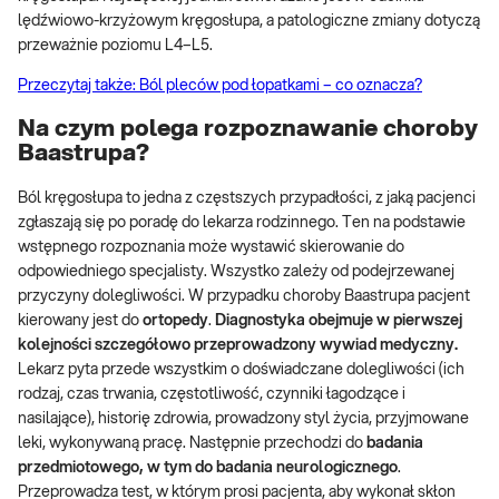
lędźwiowo-krzyżowym kręgosłupa, a patologiczne zmiany dotyczą
przeważnie poziomu L4–L5.
Przeczytaj także: Ból pleców pod łopatkami – co oznacza?
Na czym polega rozpoznawanie choroby
Baastrupa?
Ból kręgosłupa to jedna z częstszych przypadłości, z jaką pacjenci
zgłaszają się po poradę do lekarza rodzinnego. Ten na podstawie
wstępnego rozpoznania może wystawić skierowanie do
odpowiedniego specjalisty. Wszystko zależy od podejrzewanej
przyczyny dolegliwości. W przypadku choroby Baastrupa pacjent
kierowany jest do
ortopedy
.
Diagnostyka obejmuje w pierwszej
kolejności szczegółowo przeprowadzony wywiad medyczny.
Lekarz pyta przede wszystkim o doświadczane dolegliwości (ich
rodzaj, czas trwania, częstotliwość, czynniki łagodzące i
nasilające), historię zdrowia, prowadzony styl życia, przyjmowane
leki, wykonywaną pracę. Następnie przechodzi do
badania
przedmiotowego, w tym do badania neurologicznego
.
Przeprowadza test, w którym prosi pacjenta, aby wykonał skłon