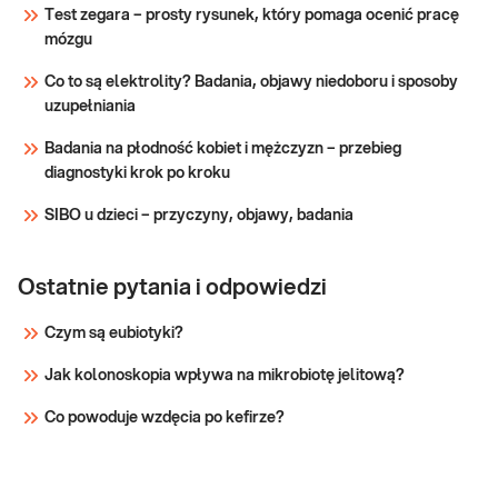
krwi. Pomaga w wykrywaniu infekcji, stanów
Test zegara – prosty rysunek, który pomaga ocenić pracę
zapalnych, niedokrwistości i innych zaburzeń.
mózgu
Sprawdź
Stosowane w diagnosty
Co to są elektrolity? Badania, objawy niedoboru i sposoby
uzupełniania
Badania na płodność kobiet i mężczyzn – przebieg
diagnostyki krok po kroku
SIBO u dzieci – przyczyny, objawy, badania
Ostatnie pytania i odpowiedzi
Czym są eubiotyki?
Jak kolonoskopia wpływa na mikrobiotę jelitową?
Co powoduje wzdęcia po kefirze?