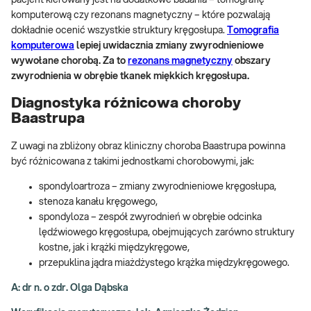
komputerową czy rezonans magnetyczny – które pozwalają
dokładnie ocenić wszystkie struktury kręgosłupa.
Tomografia
komputerowa
lepiej uwidacznia zmiany zwyrodnieniowe
wywołane chorobą. Za to
rezonans magnetyczny
obszary
zwyrodnienia w obrębie tkanek miękkich kręgosłupa.
Diagnostyka różnicowa choroby
Baastrupa
Z uwagi na zbliżony obraz kliniczny choroba Baastrupa powinna
być różnicowana z takimi jednostkami chorobowymi, jak:
spondyloartroza – zmiany zwyrodnieniowe kręgosłupa,
stenoza kanału kręgowego,
spondyloza – zespół zwyrodnień w obrębie odcinka
lędźwiowego kręgosłupa, obejmujących zarówno struktury
kostne, jak i krążki międzykręgowe,
przepuklina jądra miażdżystego krążka międzykręgowego.
A: dr n. o zdr. Olga Dąbska