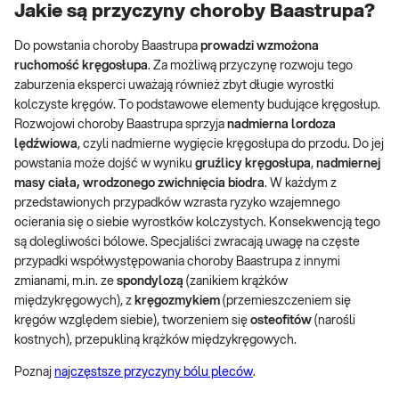
Jakie są przyczyny choroby Baastrupa?
Do powstania choroby Baastrupa
prowadzi wzmożona
ruchomość kręgosłupa
. Za możliwą przyczynę rozwoju tego
zaburzenia eksperci uważają również zbyt długie wyrostki
kolczyste kręgów. To podstawowe elementy budujące kręgosłup.
Rozwojowi choroby Baastrupa sprzyja
nadmierna lordoza
lędźwiowa
, czyli nadmierne wygięcie kręgosłupa do przodu. Do jej
powstania może dojść w wyniku
gruźlicy kręgosłupa
,
nadmiernej
masy ciała, wrodzonego zwichnięcia biodra
. W każdym z
przedstawionych przypadków wzrasta ryzyko wzajemnego
ocierania się o siebie wyrostków kolczystych. Konsekwencją tego
są dolegliwości bólowe. Specjaliści zwracają uwagę na częste
przypadki współwystępowania choroby Baastrupa z innymi
zmianami, m.in. ze
spondylozą
(zanikiem krążków
międzykręgowych), z
kręgozmykiem
(przemieszczeniem się
kręgów względem siebie), tworzeniem się
osteofitów
(narośli
kostnych), przepukliną krążków międzykręgowych.
Poznaj
najczęstsze przyczyny bólu pleców
.