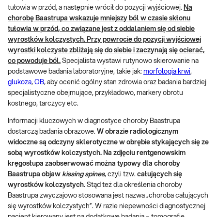
tułowia w przód, a następnie wrócił do pozycji wyjściowej.
Na
chorobę Baastrupa wskazuje mniejszy ból w czasie skłonu
tułowia w przód, co związane jest z oddalaniem się od siebie
wyrostków kolczystych. Przy powrocie do pozycji wyjściowej
wyrostki kolczyste zbliżają się do siebie i zaczynają się ocierać,
co powoduje ból.
Specjalista wystawi rutynowo skierowanie na
podstawowe badania laboratoryjne, takie jak:
morfologia krwi
,
glukoza
,
OB
, aby ocenić ogólny stan zdrowia oraz badania bardziej
specjalistyczne obejmujące, przykładowo, markery obrotu
kostnego, tarczycy etc.
Informacji kluczowych w diagnostyce choroby Baastrupa
dostarczą badania obrazowe.
W obrazie radiologicznym
widoczne są odczyny sklerotyczne w obrębie stykających się ze
sobą wyrostków kolczystych.
Na zdjęciu rentgenowskim
kręgosłupa zaobserwować można typowy dla choroby
Baastrupa objaw
kissing spines
, czyli tzw.
całujących się
wyrostków kolczystych
. Stąd też dla określenia choroby
Baastrupa zwyczajowo stosowana jest nazwa „choroba całujących
się wyrostków kolczystych”. W razie niepewności diagnostycznej
pacjent kierowany jest na dodatkowe badania – tomografię