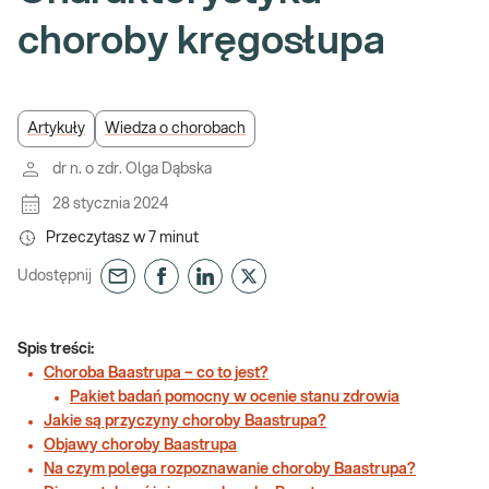
choroby kręgosłupa
Artykuły
Wiedza o chorobach
dr n. o zdr. Olga Dąbska
28 stycznia 2024
Przeczytasz w
7
minut
Udostępnij
Spis treści:
Choroba Baastrupa – co to jest?
Pakiet badań pomocny w ocenie stanu zdrowia
Jakie są przyczyny choroby Baastrupa?
Objawy choroby Baastrupa
Na czym polega rozpoznawanie choroby Baastrupa?