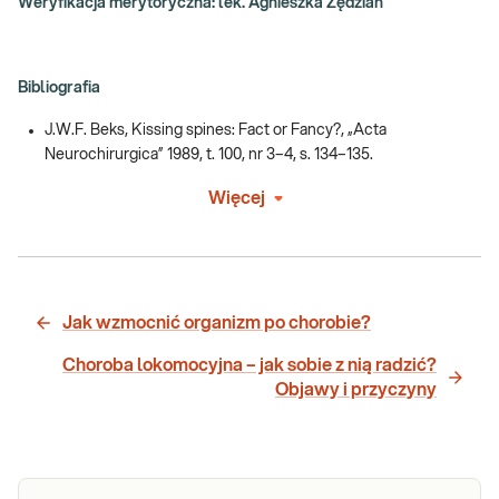
Weryfikacja merytoryczna: lek. Agnieszka Żędzian
Bibliografia
J.W.F. Beks, Kissing spines: Fact or Fancy?, „Acta
Neurochirurgica” 1989, t. 100, nr 3–4, s. 134–135.
Więcej
Jak wzmocnić organizm po chorobie?
Choroba lokomocyjna – jak sobie z nią radzić?
Objawy i przyczyny