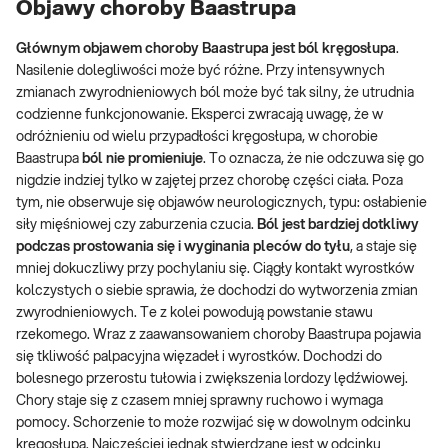
Objawy choroby Baastrupa
Głównym objawem choroby Baastrupa jest ból kręgosłupa
.
Nasilenie dolegliwości może być różne. Przy intensywnych
zmianach zwyrodnieniowych ból może być tak silny, że utrudnia
codzienne funkcjonowanie. Eksperci zwracają uwagę, że w
odróżnieniu od wielu przypadłości kręgosłupa, w chorobie
Baastrupa
ból nie promieniuje
. To oznacza, że nie odczuwa się go
nigdzie indziej tylko w zajętej przez chorobę części ciała. Poza
tym, nie obserwuje się objawów neurologicznych, typu: osłabienie
siły mięśniowej czy zaburzenia czucia.
Ból jest bardziej dotkliwy
podczas prostowania się i wyginania pleców do tyłu
, a staje się
mniej dokuczliwy przy pochylaniu się. Ciągły kontakt wyrostków
kolczystych o siebie sprawia, że dochodzi do wytworzenia zmian
zwyrodnieniowych. Te z kolei powodują powstanie stawu
rzekomego. Wraz z zaawansowaniem choroby Baastrupa pojawia
się tkliwość palpacyjna więzadeł i wyrostków. Dochodzi do
bolesnego przerostu tułowia i zwiększenia lordozy lędźwiowej.
Chory staje się z czasem mniej sprawny ruchowo i wymaga
pomocy. Schorzenie to może rozwijać się w dowolnym odcinku
kręgosłupa. Najczęściej jednak stwierdzane jest w odcinku