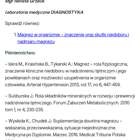
Mgr Renata Grzelik
laboratoria medyczne DIAGNOSTYKA
Sprawdź również:
Magnez w organizmie – znaczenie oraz skutki niedoboru i
nadmiaru magnezu
Piśmiennictwo:
– Iskra M., Krasińska B., Tykarski A.: Magnez – rola fizjologiczna,
znaczenie kliniczne niedoboru w nadciśnieniu tętniczym i jego
powikłaniach oraz możliwości uzupełnienia w organizmie
człowieka. Arterial Hypertension 2013, vol 17, no 6, 447-459.
– Suliburska J.: Rola składników mineralnych w rozwoju i prewencji
nadciśnienia tętniczego. Forum Zaburzeń Metabolicznych. 2010
tom 1, nr 4, 230-235.
– Wyskida K., Chudek J.: Suplementacja doustna magnezu –
wskazania, przeciwwskazania, sytuacje niejednoznaczne.
Medycyna po Dyplomie. Marzec 2016. Medical Tribune Polska