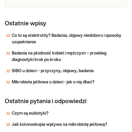
Magnez
Magnez. Pomiar stężenia magnezu w surowicy.
Badanie przydatne w diagnostyce zaburzeń
Ostatnie wpisy
nerwowo-mięśniowych i zaburzeń rytmu serca,
w monitorowaniu terapii diuretykami i lekami
Co to są elektrolity? Badania, objawy niedoboru i sposoby
nefrotoksycznymi, niewydolności nerek i
uzupełniania
Sprawdź
żywienia pozajelitowego.
Badania na płodność kobiet i mężczyzn – przebieg
diagnostyki krok po kroku
SIBO u dzieci – przyczyny, objawy, badania
Mikrobiota jelitowa u dzieci - jak o nią dbać?
Ostatnie pytania i odpowiedzi
Czym są eubiotyki?
Jak kolonoskopia wpływa na mikrobiotę jelitową?