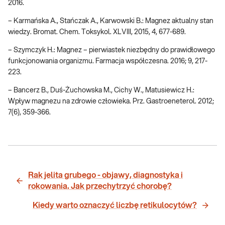
2016.
– Karmańska A., Stańczak A., Karwowski B.: Magnez aktualny stan
wiedzy. Bromat. Chem. Toksykol. XLVIII, 2015, 4, 677-689.
– Szymczyk H.: Magnez – pierwiastek niezbędny do prawidłowego
funkcjonowania organizmu. Farmacja współczesna. 2016; 9, 217-
223.
– Bancerz B., Duś-Żuchowska M., Cichy W., Matusiewicz H.:
Wpływ magnezu na zdrowie człowieka. Prz. Gastroeneterol. 2012;
7(6), 359-366.
Rak jelita grubego - objawy, diagnostyka i
rokowania. Jak przechytrzyć chorobę?
Kiedy warto oznaczyć liczbę retikulocytów?