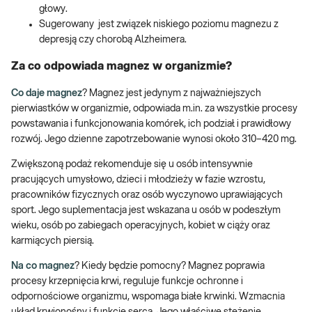
głowy.
Sugerowany jest związek niskiego poziomu magnezu z
depresją czy chorobą Alzheimera.
Za co odpowiada magnez w organizmie?
Co daje magnez
? Magnez jest jedynym z najważniejszych
pierwiastków w organizmie, odpowiada m.in. za wszystkie procesy
powstawania i funkcjonowania komórek, ich podział i prawidłowy
rozwój. Jego dzienne zapotrzebowanie wynosi około 310–420 mg.
Zwiększoną podaż rekomenduje się u osób intensywnie
pracujących umysłowo, dzieci i młodzieży w fazie wzrostu,
pracowników fizycznych oraz osób wyczynowo uprawiających
sport. Jego suplementacja jest wskazana u osób w podeszłym
wieku, osób po zabiegach operacyjnych, kobiet w ciąży oraz
karmiących piersią.
Na co magnez
? Kiedy będzie pomocny? Magnez poprawia
procesy krzepnięcia krwi, reguluje funkcje ochronne i
odpornościowe organizmu, wspomaga białe krwinki. Wzmacnia
układ krwionośny i funkcje serca. Jego właściwe stężenie