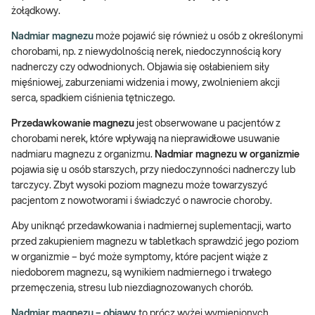
żołądkowy.
Nadmiar magnezu
może pojawić się również u osób z określonymi
chorobami, np. z niewydolnością nerek, niedoczynnością kory
nadnerczy czy odwodnionych. Objawia się osłabieniem siły
mięśniowej, zaburzeniami widzenia i mowy, zwolnieniem akcji
serca, spadkiem ciśnienia tętniczego.
Przedawkowanie magnezu
jest obserwowane u pacjentów z
chorobami nerek, które wpływają na nieprawidłowe usuwanie
nadmiaru magnezu z organizmu.
Nadmiar magnezu w organizmie
pojawia się u osób starszych, przy niedoczynności nadnerczy lub
tarczycy. Zbyt wysoki poziom magnezu może towarzyszyć
pacjentom z nowotworami i świadczyć o nawrocie choroby.
Aby uniknąć przedawkowania i nadmiernej suplementacji, warto
przed zakupieniem magnezu w tabletkach sprawdzić jego poziom
w organizmie – być może symptomy, które pacjent wiąże z
niedoborem magnezu, są wynikiem nadmiernego i trwałego
przemęczenia, stresu lub niezdiagnozowanych chorób.
Nadmiar magnezu – objawy
to prócz wyżej wymienionych