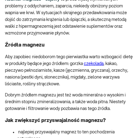
problemy z oddychaniem, zaparcia, niekiedy obniżony poziom
wapnia we krwi. W sytuacjach skrajnego przedawkowania może
dojść do zatrzymania krążenia lub śpiączki, a skuteczną metodą
walki z hipermagnezemią jest odstawienie suplementów oraz
wzmożone przyjmowanie płynów.
Źródła magnezu
Aby zapobiec niedoborom tego pierwiastka warto wzbogacić dietę
w produkty będące jego źródłem: gorzka
czekolada
, kakao,
pieczywo pełnoziarniste, kasze (jęczmienna, gryczana), orzechy,
nasiona (pestki dyni, słonecznika), migdały, zielone warzywa
liściaste, rośliny strączkowe.
Dobrym źródłem magnezu jest też woda mineralna o wysokim i
średnim stopniu zmineralizowania, a także woda pitna. Niestety
gotowanie i filtrowanie wody pozbawia nas tego źródła.
Jak zwiększyć przyswajalność magnezu?
najlepiej przyswajalny magnez to ten pochodzenia