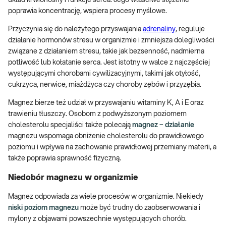
poprawia koncentrację, wspiera procesy myślowe.
Przyczynia się do należytego przyswajania
adrenaliny
, reguluje
działanie hormonów stresu w organizmie i zmniejsza dolegliwości
związane z działaniem stresu, takie jak bezsenność, nadmierna
potliwość lub kołatanie serca. Jest istotny w walce z najczęściej
występującymi chorobami cywilizacyjnymi, takimi jak otyłość,
cukrzyca, nerwice, miażdżyca czy choroby zębów i przyzębia.
Magnez bierze też udział w przyswajaniu witaminy K, A i E oraz
trawieniu tłuszczy. Osobom z podwyższonym poziomem
cholesterolu specjaliści także polecają
magnez – działanie
magnezu wspomaga obniżenie cholesterolu do prawidłowego
poziomu i wpływa na zachowanie prawidłowej przemiany materii, a
także poprawia sprawność fizyczną.
Niedobór magnezu w organizmie
Magnez odpowiada za wiele procesów w organizmie. Niekiedy
niski poziom magnezu
może być trudny do zaobserwowania i
mylony z objawami powszechnie występujących chorób.