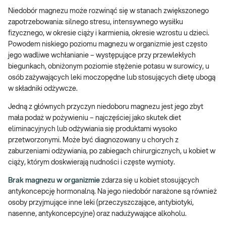
Niedobór magnezu może rozwinąć się w stanach zwiększonego
zapotrzebowania: silnego stresu, intensywnego wysiłku
fizycznego, w okresie ciąży i karmienia, okresie wzrostu u dzieci.
Powodem niskiego poziomu magnezu w organizmie jest często
jego wadliwe wchłanianie – występujące przy przewlekłych
biegunkach, obniżonym poziomie stężenie potasu w surowicy, u
osób zażywających leki moczopędne lub stosujących dietę ubogą
w składniki odżywcze.
Jedną z głównych przyczyn niedoboru magnezu jest jego zbyt
mała podaż w pożywieniu – najczęściej jako skutek diet
eliminacyjnych lub odżywiania się produktami wysoko
przetworzonymi. Może być diagnozowany u chorych z
zaburzeniami odżywiania, po zabiegach chirurgicznych, u kobiet w
ciąży, którym doskwierają nudności i częste wymioty.
Brak magnezu w organizmie
zdarza się u kobiet stosujących
antykoncepcję hormonalną. Na jego niedobór narażone są również
osoby przyjmujące inne leki (przeczyszczające, antybiotyki,
nasenne, antykoncepcyjne) oraz nadużywające alkoholu.