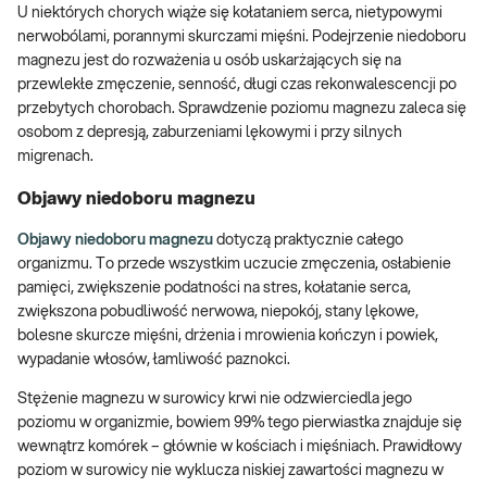
U niektórych chorych wiąże się kołataniem serca, nietypowymi
nerwobólami, porannymi skurczami mięśni. Podejrzenie niedoboru
magnezu jest do rozważenia u osób uskarżających się na
przewlekłe zmęczenie, senność, długi czas rekonwalescencji po
przebytych chorobach. Sprawdzenie poziomu magnezu zaleca się
osobom z depresją, zaburzeniami lękowymi i przy silnych
migrenach.
Objawy niedoboru magnezu
Objawy niedoboru magnezu
dotyczą praktycznie całego
organizmu. To przede wszystkim uczucie zmęczenia, osłabienie
pamięci, zwiększenie podatności na stres, kołatanie serca,
zwiększona pobudliwość nerwowa, niepokój, stany lękowe,
bolesne skurcze mięśni, drżenia i mrowienia kończyn i powiek,
wypadanie włosów, łamliwość paznokci.
Stężenie magnezu w surowicy krwi nie odzwierciedla jego
poziomu w organizmie, bowiem 99% tego pierwiastka znajduje się
wewnątrz komórek – głównie w kościach i mięśniach. Prawidłowy
poziom w surowicy nie wyklucza niskiej zawartości magnezu w