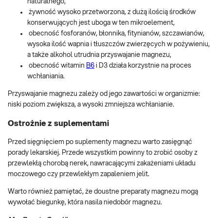
naturalnego,
żywność wysoko przetworzona, z dużą ilością środków
konserwujących jest uboga w ten mikroelement,
obecność fosforanów, błonnika, fitynianów, szczawianów,
wysoka ilość wapnia i tłuszczów zwierzęcych w pożywieniu,
a także alkohol utrudnia przyswajanie magnezu,
obecność witamin
B6
i D3 działa korzystnie na proces
wchłaniania.
Przyswajanie magnezu zależy od jego zawartości w organizmie:
niski poziom zwiększa, a wysoki zmniejsza wchłanianie.
Ostrożnie z suplementami
Przed sięgnięciem po suplementy magnezu warto zasięgnąć
porady lekarskiej. Przede wszystkim powinny to zrobić osoby z
przewlekłą chorobą nerek, nawracającymi zakażeniami układu
moczowego czy przewlekłym zapaleniem jelit.
Warto również pamiętać, że doustne preparaty magnezu mogą
wywołać biegunkę, która nasila niedobór magnezu.