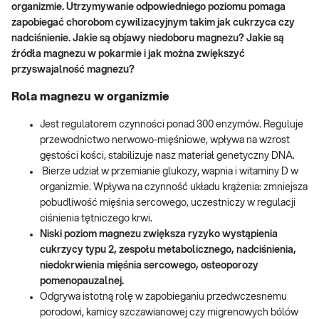
organizmie.
Utrzymywanie odpowiedniego poziomu pomaga
zapobiegać chorobom cywilizacyjnym takim jak cukrzyca czy
nadciśnienie. Jakie są objawy niedoboru magnezu? Jakie są
źródła magnezu w pokarmie i jak można zwiększyć
przyswajalność magnezu?
Rola magnezu w organizmie
Jest regulatorem czynności ponad 300 enzymów. Reguluje
przewodnictwo nerwowo-mięśniowe, wpływa na wzrost
gęstości kości, stabilizuje nasz materiał genetyczny DNA.
Bierze udział w przemianie glukozy, wapnia i witaminy D w
organizmie. Wpływa na czynność układu krążenia: zmniejsza
pobudliwość mięśnia sercowego, uczestniczy w regulacji
ciśnienia tętniczego krwi.
Niski poziom magnezu
zwiększa ryzyko wystąpienia
cukrzycy typu 2, zespołu metabolicznego, nadciśnienia,
niedokrwienia mięśnia sercowego, osteoporozy
pomenopauzalnej.
Odgrywa istotną rolę w zapobieganiu przedwczesnemu
porodowi, kamicy szczawianowej czy migrenowych bólów