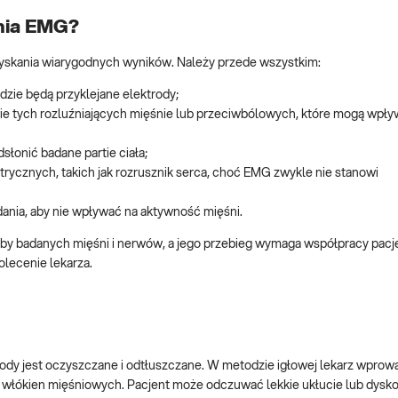
ania EMG?
yskania wiarygodnych wyników. Należy przede wszystkim:
dzie będą przyklejane elektrody;
e tych rozluźniających mięśnie lub przeciwbólowych, które mogą wpły
słonić badane partie ciała;
ycznych, takich jak rozrusznik serca, choć EMG zwykle nie stanowi
ania, aby nie wpływać na aktywność mięśni.
zby badanych mięśni i nerwów, a jego przebieg wymaga współpracy pacj
olecenie lekarza.
trody jest oczyszczane i odtłuszczane. W metodzie igłowej lekarz wprow
e włókien mięśniowych. Pacjent może odczuwać lekkie ukłucie lub dyskom