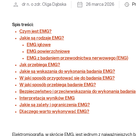
dr n. o zdr. Olga Dąbska
26 marca 2026
P
Spis treści:
Czym jest EMG?
Jakie są rodzaje EMG?
EMG igłowe
EMG powierzchniowe
EMG z badaniem przewodnictwa nerwowego (ENG)
Jak przebiega EMG?
Jakie są wskazania do wykonania badania EMG?
W jaki sposób przygotować się do badania EMG?
W jaki sposób przebiega badanie EMG?
Bezpieczeństwo i przeciwwskazania do wykonania badania
Interpretacja wyników EMG
Jakie są zalety i ograniczenia EMG?
Dlaczego warto wykonywać EMG?
Elektromiografia, w skrócie EMG, jest jednym z najważniejszych b