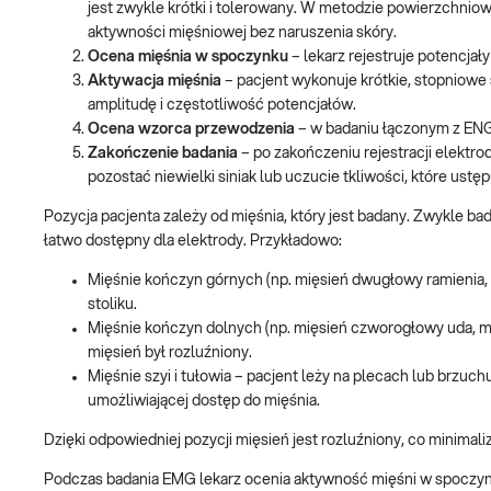
jest zwykle krótki i tolerowany. W metodzie powierzchniow
aktywności mięśniowej bez naruszenia skóry.
Ocena mięśnia w spoczynku
– lekarz rejestruje potencja
Aktywacja mięśnia
– pacjent wykonuje krótkie, stopniowe 
amplitudę i częstotliwość potencjałów.
Ocena wzorca przewodzenia
– w badaniu łączonym z ENG
Zakończenie badania
– po zakończeniu rejestracji elekt
pozostać niewielki siniak lub uczucie tkliwości, które ustęp
Pozycja pacjenta zależy od mięśnia, który jest badany. Zwykle bad
łatwo dostępny dla elektrody. Przykładowo:
Mięśnie kończyn górnych (np. mięsień dwugłowy ramienia, m
stoliku.
Mięśnie kończyn dolnych (np. mięsień czworogłowy uda, mię
mięsień był rozluźniony.
Mięśnie szyi i tułowia – pacjent leży na plecach lub brzu
umożliwiającej dostęp do mięśnia.
Dzięki odpowiedniej pozycji mięsień jest rozluźniony, co minimaliz
Podczas badania EMG lekarz ocenia aktywność mięśni w spoczynku