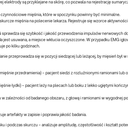
ej elektrody są przyklejane na skórę, co pozwala na rejestrację sumaryc
ły czynnościowe mięśnia, które w spoczynku powinny być minimalne.
skurcze mięśnia na polecenie lekarza. Rejestruje się wzorce aktywności
 sprawdza się szybkość i jakość przewodzenia impulsów nerwowych do
roda jest usuwana, a miejsce wkłucia oczyszczone. W przypadku EMG ig
uje po kilku godzinach.
anie przeprowadza się w pozycji siedzącej lub leżącej, by mięsień był w
ięśnie przedramienia) – pacjent siedzi z rozluźnionymi ramionami lub op
śnie łydki) – pacjent leży na plecach lub boku z lekko ugiętymi kończy
chu w zależności od badanego obszaru, z głową i ramionami w wygodnej po
uje artefakty w zapisie i poprawia jakość badania.
 i podczas skurczu – analizuje amplitudę, częstotliwość i kształt pot