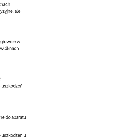
knach
yzyjne, ale
 głównie w
h włóknach
ć
ie uszkodzeń
ne do aparatu
o uszkodzeniu