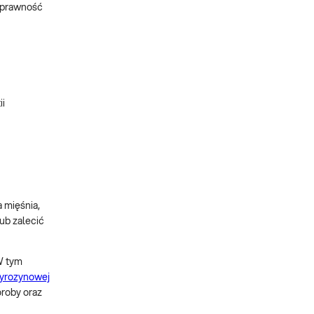
 sprawność
ii
 mięśnia,
ub zalecić
W tym
 tyrozynowej
oroby oraz