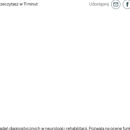
rzeczytasz w
11
minut
Udostępnij
adań diagnostycznych w neurologii i rehabilitacji. Pozwala na ocenę fu