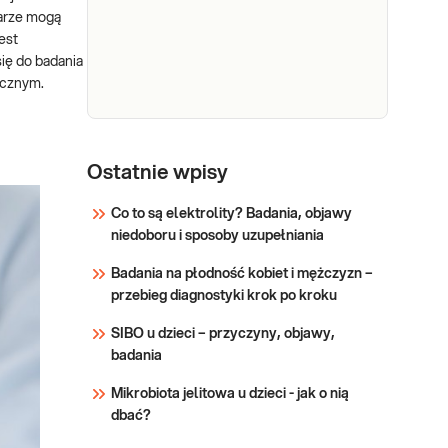
tyrozynowej
(anty-MuSK). Oznaczenie
arze mogą
przeciwciał skierowanych
(anty-
est
przeciw mięśniowo-
MuSK)
ię do badania
specyficznemu
ycznym.
receptorowi kinazy
Sprawdź
tyrozyny anty-MuSK,
przydatne w diagnostyce
P/c. p.
miastenii.
P/c. p. receptorom
receptorom
Ostatnie wpisy
acetylocholiny (anty-
acetylocholiny
ACHR). Oznaczenie
Co to są elektrolity? Badania, objawy
(anty-ACHR)
stężenia przeciwciał
niedoboru i sposoby uzupełniania
przeciw receptorowi
Sprawdź
acetylocholinowemu
Badania na płodność kobiet i mężczyzn –
(anty-AChR), przydatne
przebieg diagnostyki krok po kroku
w diagnostyce i
SIBO u dzieci – przyczyny, objawy,
różnicowaniu miastenii.
badania
Mikrobiota jelitowa u dzieci - jak o nią
dbać?