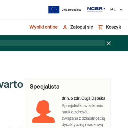
PL
Wyniki online
Zaloguj się
Koszyk
warto
Specjalista
dr n. o zdr. Olga Dąbska
Specjalistka w zakresie
nauk o zdrowiu,
związana z działalnością
dydaktyczną i naukową