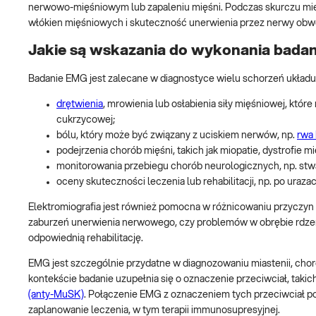
nerwowo-mięśniowym lub zapaleniu mięśni. Podczas skurczu mie
włókien mięśniowych i skuteczność unerwienia przez nerwy ob
Jakie są wskazania do wykonania bada
Badanie EMG jest zalecane w diagnostyce wielu schorzeń układu
drętwienia
, mrowienia lub osłabienia siły mięśniowej, k
cukrzycowej;
bólu, który może być związany z uciskiem nerwów, np.
rwa
podejrzenia chorób mięśni, takich jak miopatie, dystrofie m
monitorowania przebiegu chorób neurologicznych, np. stw
oceny skuteczności leczenia lub rehabilitacji, np. po u
Elektromiografia jest również pomocna w różnicowaniu przyczyn o
zaburzeń unerwienia nerwowego, czy problemów w obrębie rdzeni
odpowiednią rehabilitację.
EMG jest szczególnie przydatne w diagnozowaniu miastenii, ch
kontekście badanie uzupełnia się o oznaczenie przeciwciał, takic
(anty-MuSK)
. Połączenie EMG z oznaczeniem tych przeciwciał po
zaplanowanie leczenia, w tym terapii immunosupresyjnej.