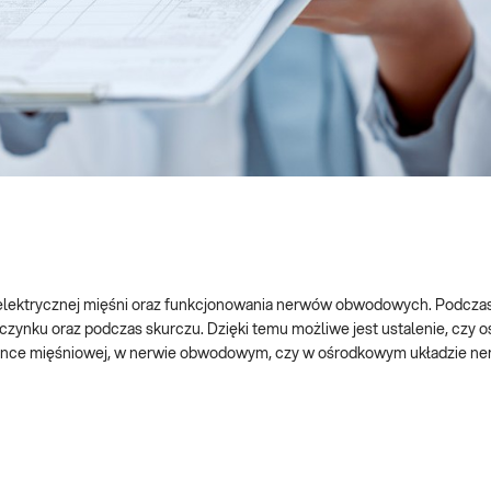
i elektrycznej mięśni oraz funkcjonowania nerwów obwodowych. Podcza
czynku oraz podczas skurczu. Dzięki temu możliwe jest ustalenie, czy o
 tkance mięśniowej, w nerwie obwodowym, czy w ośrodkowym układzie n