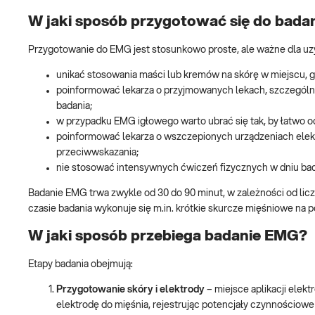
W jaki sposób przygotować się do bad
Przygotowanie do EMG jest stosunkowo proste, ale ważne dla uz
unikać stosowania maści lub kremów na skórę w miejscu, g
poinformować lekarza o przyjmowanych lekach, szczególni
badania;
w przypadku EMG igłowego warto ubrać się tak, by łatwo od
poinformować lekarza o wszczepionych urządzeniach elektr
przeciwwskazania;
nie stosować intensywnych ćwiczeń fizycznych w dniu bad
Badanie EMG trwa zwykle od 30 do 90 minut, w zależności od lic
czasie badania wykonuje się m.in. krótkie skurcze mięśniowe na p
W jaki sposób przebiega badanie EMG?
Etapy badania obejmują:
Przygotowanie skóry i elektrody
– miejsce aplikacji elek
elektrodę do mięśnia, rejestrując potencjały czynnościow