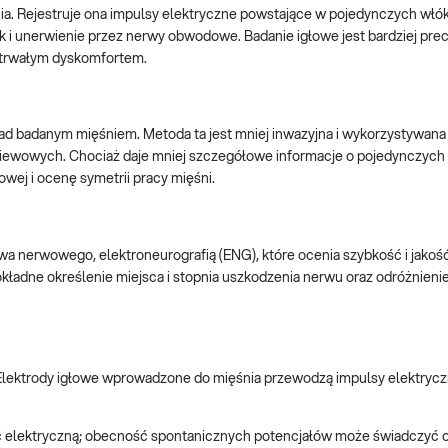
ia. Rejestruje ona impulsy elektryczne powstające w pojedynczych włó
 i unerwienie przez nerwy obwodowe. Badanie igłowe jest bardziej prec
otrwałym dyskomfortem.
 badanym mięśniem. Metoda ta jest mniej inwazyjna i wykorzystywana
esiewowych. Chociaż daje mniej szczegółowe informacje o pojedynczyc
wej i ocenę symetrii pracy mięśni.
 nerwowego, elektroneurografią (ENG), które ocenia szybkość i jakoś
ładne określenie miejsca i stopnia uszkodzenia nerwu oraz odróżnien
 Elektrody igłowe wprowadzone do mięśnia przewodzą impulsy elektrycz
elektryczną; obecność spontanicznych potencjałów może świadczyć 