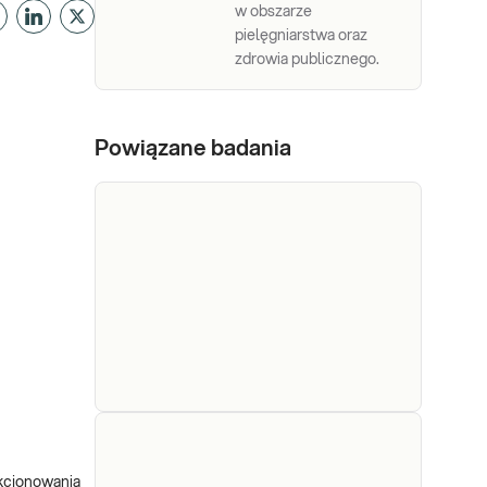
w obszarze
pielęgniarstwa oraz
zdrowia publicznego.
Powiązane badania
P/c. p.
kinazie
P/c. p. kinazie tyrozynowej
nkcjonowania