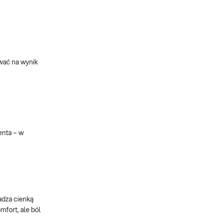
wać na wynik
enta – w
adza cienką
fort, ale ból