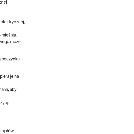
znej
 elektrycznej,
 mięśnia.
łowego może
 spoczynku i
iera je na
nami, aby
zycji
encjałów