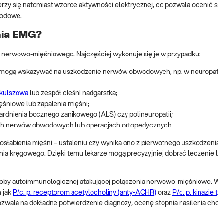
rzy się natomiast wzorce aktywności elektrycznej, co pozwala ocenić
wodowe.
nia EMG?
 nerwowo-mięśniowego. Najczęściej wykonuje się je w przypadku:
tóre mogą wskazywać na uszkodzenie nerwów obwodowych, np. w neuropat
 kulszowa
lub zespół cieśni nadgarstka;
ięśniowe lub zapalenia mięśni;
ardnienia bocznego zanikowego (ALS) czy polineuropatii;
razach nerwów obwodowych lub operacjach ortopedycznych.
słabienia mięśni – ustaleniu czy wynika ono z pierwotnego uszkodzenia
a kręgowego. Dzięki temu lekarze mogą precyzyjniej dobrać leczenie l
oroby autoimmunologicznej atakującej połączenia nerwowo-mięśniowe. 
h jak
P/c. p. receptorom acetylocholiny (anty-ACHR)
oraz
P/c. p. kinazie
zwala na dokładne potwierdzenie diagnozy, ocenę stopnia nasilenia ch