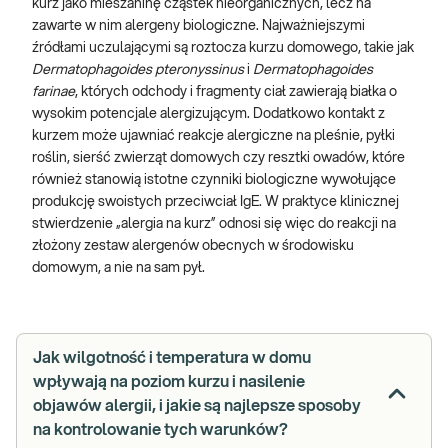
kurz jako mieszaninę cząstek nieorganicznych, lecz na
zawarte w nim alergeny biologiczne. Najważniejszymi
źródłami uczulającymi są roztocza kurzu domowego, takie jak
Dermatophagoides pteronyssinus
i
Dermatophagoides
farinae
, których odchody i fragmenty ciał zawierają białka o
wysokim potencjale alergizującym. Dodatkowo kontakt z
kurzem może ujawniać reakcje alergiczne na pleśnie, pyłki
roślin, sierść zwierząt domowych czy resztki owadów, które
również stanowią istotne czynniki biologiczne wywołujące
produkcję swoistych przeciwciał IgE. W praktyce klinicznej
stwierdzenie „alergia na kurz” odnosi się więc do reakcji na
złożony zestaw alergenów obecnych w środowisku
domowym, a nie na sam pył.
Jak wilgotność i temperatura w domu
wpływają na poziom kurzu i nasilenie
objawów alergii, i jakie są najlepsze sposoby
na kontrolowanie tych warunków?