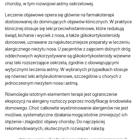
choroby, w tym rozwojowi astmy oskrzelowej.
Leczenie objawowe opiera się głównie na farmakoterapii
dostosowanej do dominujących objawów klinicznych. W praktyce
klinicznej stosuje się leki przeciwhistaminowe, które redukują
świąd, kichanie i wyciek z nosa, a także glikokortykosteroidy
donosowe, uznawane za najskuteczniejsze preparaty w leczeniu
alergicznego nieżytu nosa. U pacjentów z zajęciem dolnych dróg
oddechowych wykorzystywane są glikokortykosteroidy wziewne
oraz leki rozszerzające oskrzela, zgodnie z obowiązującymi
wytycznymi leczenia astmy. W wybranych przypadkach stosuje
się również leki antyleukotrienowe, szczególnie u chorych z
jednoczesnym nieżytem nosa i astmą.
Równolegle istotnym elementem terapii jest ograniczenie
ekspozycji na alergeny roztoczy poprzez modyfikację środowiska
domowego. Choć całkowite wyeliminowanie alergenów nie jest
możliwe, systematyczne działania mogą istotnie zmniejszyć ich
stężenie i złagodzić objawy choroby. Do najczęściej
rekomendowanych, skutecznych rozwiązań należą: