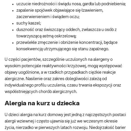
uczucie niedrożności i świądu nosa, gardła lub podniebienia;
zapalenie spojówek objawiające się łzawieniem,
zaczerwienieniem i świądem oczu;
suchy kaszel;
duszność oraz świszczący oddech, zwłaszcza u osób z
towarzyszącą astmą oskrzelową;
przewlekłe zmęczenie i obniżenie koncentracji, będące
konsekwencją utrzymującego się stanu zapalnego.
U części pacjentów, szczególnie uczulonych na alergeny o
wysokim potencjale reaktywności krzyżowej, mogą występować
objawy uogólnione, a w rzadkich przypadkach ciężkie reakcje
alergiczne. Nasilenie oraz zakres dolegliwości zależą od
indywidualnego profilu uczulenia, czasu trwania ekspozycji oraz
współistniejących chorób alergicznych.
Alergia na kurz u dziecka
U dzieci alergia na kurz domowy jest jedną z najczęstszych postaci
alergii wziewnej i często ujawnia się już we wczesnym okresie
życia, nierzadko w pierwszych latach rozwoju. Niedojrzałość barier