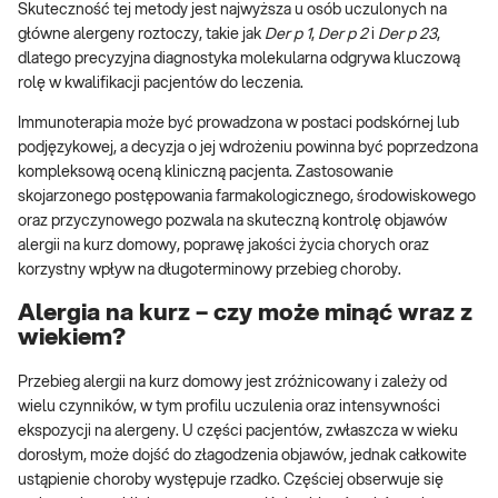
Skuteczność tej metody jest najwyższa u osób uczulonych na
główne alergeny roztoczy, takie jak
Der p 1
,
Der p 2
i
Der p 23
,
dlatego precyzyjna diagnostyka molekularna odgrywa kluczową
rolę w kwalifikacji pacjentów do leczenia.
Immunoterapia może być prowadzona w postaci podskórnej lub
podjęzykowej, a decyzja o jej wdrożeniu powinna być poprzedzona
kompleksową oceną kliniczną pacjenta. Zastosowanie
skojarzonego postępowania farmakologicznego, środowiskowego
oraz przyczynowego pozwala na skuteczną kontrolę objawów
alergii na kurz domowy, poprawę jakości życia chorych oraz
korzystny wpływ na długoterminowy przebieg choroby.
Alergia na kurz – czy może minąć wraz z
wiekiem?
Przebieg alergii na kurz domowy jest zróżnicowany i zależy od
wielu czynników, w tym profilu uczulenia oraz intensywności
ekspozycji na alergeny. U części pacjentów, zwłaszcza w wieku
dorosłym, może dojść do złagodzenia objawów, jednak całkowite
ustąpienie choroby występuje rzadko. Częściej obserwuje się