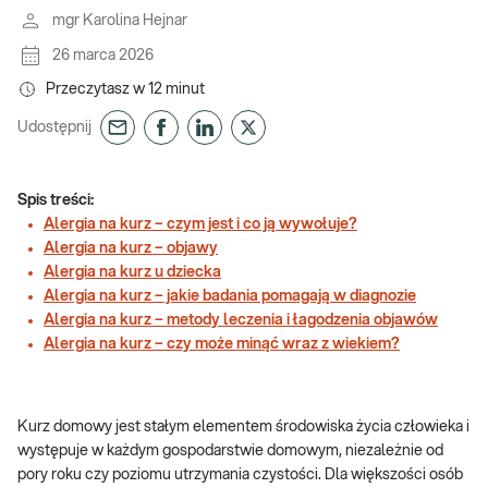
mgr Karolina Hejnar
26 marca 2026
Przeczytasz w
12
minut
Udostępnij
Spis treści:
Alergia na kurz – czym jest i co ją wywołuje?
Alergia na kurz – objawy
Alergia na kurz u dziecka
Alergia na kurz – jakie badania pomagają w diagnozie
Alergia na kurz – metody leczenia i łagodzenia objawów
Alergia na kurz – czy może minąć wraz z wiekiem?
Kurz domowy jest stałym elementem środowiska życia człowieka i
występuje w każdym gospodarstwie domowym, niezależnie od
pory roku czy poziomu utrzymania czystości. Dla większości osób