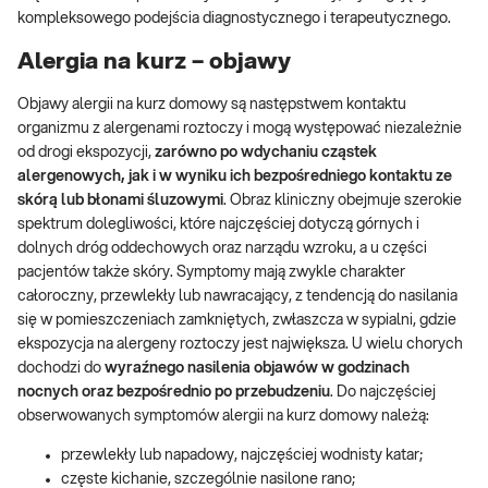
kompleksowego podejścia diagnostycznego i terapeutycznego.
Alergia na kurz – objawy
Objawy alergii na kurz domowy są następstwem kontaktu
organizmu z alergenami roztoczy i mogą występować niezależnie
od drogi ekspozycji,
zarówno po wdychaniu cząstek
alergenowych, jak i w wyniku ich bezpośredniego kontaktu ze
skórą lub błonami śluzowymi
. Obraz kliniczny obejmuje szerokie
spektrum dolegliwości, które najczęściej dotyczą górnych i
dolnych dróg oddechowych oraz narządu wzroku, a u części
pacjentów także skóry. Symptomy mają zwykle charakter
całoroczny, przewlekły lub nawracający, z tendencją do nasilania
się w pomieszczeniach zamkniętych, zwłaszcza w sypialni, gdzie
ekspozycja na alergeny roztoczy jest największa. U wielu chorych
dochodzi do
wyraźnego nasilenia objawów w godzinach
nocnych oraz bezpośrednio po przebudzeniu
. Do najczęściej
obserwowanych symptomów alergii na kurz domowy należą:
przewlekły lub napadowy, najczęściej wodnisty katar;
częste kichanie, szczególnie nasilone rano;