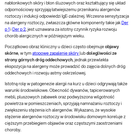
nabłonkowych skóry i błon śluzowych oraz kształtujący się układ
odpornościowy sprzyjają łatwiejszemu przenikaniu alergenów
roztoczy i indukcji odpowiedzi IgE-zależnej. Wczesna sensytyzacja
na alergeny roztoczy, zwłaszcza główne komponenty takie jak
Der
p 1
i
Der p 2
, jest uznawana za istotny czynnik ryzyka rozwoju
chorób alergicznych w późniejszym wieku.
Początkowo obraz kliniczny u dzieci często obejmuje
objawy
skórne
, w tym
atopowe zapalenie skóry
lub
dolegliwości ze
strony górnych dróg oddechowych
, jednak przewlekła
ekspozycja na alergeny może prowadzić do zajęcia dolnych dróg
oddechowych i rozwoju astmy oskrzelowej.
Istotną rolę w patogenezie alergii na kurz u dzieci odgrywają także
warunki środowiskowe. Obecność dywanów, tapicerowanych
mebli, pluszowych zabawek oraz podwyższona wilgotność
powietrza w pomieszczeniach, sprzyjają namnażaniu roztoczy i
zwiększeniu stężenia ich alergenów. Wykazano, że wysokie
stężenie alergenów roztoczy w środowisku domowym koreluje z
cięższym przebiegiem objawów oraz częstszymi zaostrzeniami
choroby.