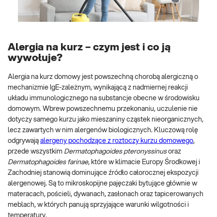
Alergia na kurz – czym jest i co ją
wywołuje?
Alergia na kurz domowy jest powszechną chorobą alergiczną o
mechanizmie IgE-zależnym, wynikającą z nadmiernej reakcji
układu immunologicznego na substancje obecne w środowisku
domowym. Wbrew powszechnemu przekonaniu, uczulenie nie
dotyczy samego kurzu jako mieszaniny cząstek nieorganicznych,
lecz zawartych w nim alergenów biologicznych. Kluczową rolę
odgrywają
alergeny pochodzące z roztoczy kurzu domowego
,
przede wszystkim
Dermatophagoides pteronyssinus
oraz
Dermatophagoides farinae
, które w klimacie Europy Środkowej i
Zachodniej stanowią dominujące źródło całorocznej ekspozycji
alergenowej. Są to mikroskopijne pajęczaki bytujące głównie w
materacach, pościeli, dywanach, zasłonach oraz tapicerowanych
meblach, w których panują sprzyjające warunki wilgotności i
temperatury.