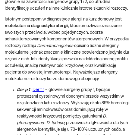
głównie na zawartości alergenów grupy 1 i 2, co utrudnia
identyfikację uczuleń na inne klinicznie istotne składniki roztoczy.
Istotnym postępem w diagnostyce alergii na kurz domowy jest
molekularna diagnostyka alergii
, która umożliwia oznaczanie
swoistych przeciwciał wobec pojedynczych, dobrze
scharakteryzowanych komponentów alergenowych. W przypadku
roztoczy rodzaju
Dermatophagoides
opisano liczne alergeny
molekularne, jednak znaczenie kliniczne potwierdzono jedynie dla
części z nich. Ich identyfikacja pozwala na dokładną ocenę profilu
uczulenia, analizę reaktywności krzyżowej oraz kwalifikację
pacjenta do swoistej immunoterapii. Najważniejsze alergeny
molekularne roztoczy kurzu domowego obejmują:
Der p 1
i
Der f 1
– główne alergeny grupy 1, będące
proteazami cysteinowymi obecnymi przede wszystkim w
cząsteczkach kału roztoczy. Wykazują około 89% homologii
sekwencji aminokwasów oraz dominującą rolę w
reaktywności krzyżowej pomiędzy gatunkami
D.
pteronyssinus
i
D. farinae
; przeciwciała IgE swoiste dla tych
alergenów identyfikuje się u 70–100% uczulonych osób, a