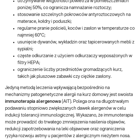
utrzymywanie wilgotności powietrza w pomieszczeniach
poniżej 50%, co ogranicza namnażanie roztoczy;
stosowanie szczelnych pokrowców antyroztoczowych na
materace, kołdry i poduszki;
regularne pranie pościeli, koców i zasłon w temperaturze co
najmniej 60°C;
usunięcie dywanów, wykładzin oraz tapicerowanych mebli z
sypialni;
częste odkurzanie z użyciem odkurzaczy wyposażonych w
filtry HEPA;
ograniczenie liczby przedmiotów gromadzących kurz,
takich jak pluszowe zabawki czy ciężkie zasłony.
Jedyną metodą leczenia wpływającą bezpośrednio na
mechanizmy patogenetyczne alergii na kurz domowy jest swoista
immunoterapia alergenowa
(AIT). Polega ona na długotrwałym
podawaniu stopniowo zwiększanych dawek alergenów w celu
indukcji tolerancji immunologicznej. Wykazano, że immunoterapia
może prowadzić do trwałego zmniejszenia nasilenia objawów,
redukcji zapotrzebowania na leki objawowe oraz ograniczenia
ryzyka rozwoju astmy u pacjentów z alergicznym nieżytem nosa.