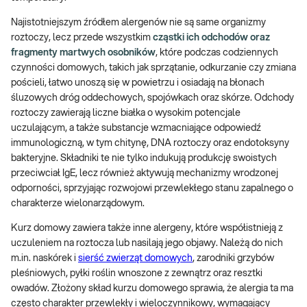
Najistotniejszym źródłem alergenów nie są same organizmy
roztoczy, lecz przede wszystkim
cząstki ich odchodów oraz
fragmenty martwych osobników
, które podczas codziennych
czynności domowych, takich jak sprzątanie, odkurzanie czy zmiana
pościeli, łatwo unoszą się w powietrzu i osiadają na błonach
śluzowych dróg oddechowych, spojówkach oraz skórze. Odchody
roztoczy zawierają liczne białka o wysokim potencjale
uczulającym, a także substancje wzmacniające odpowiedź
immunologiczną, w tym chitynę, DNA roztoczy oraz endotoksyny
bakteryjne. Składniki te nie tylko indukują produkcję swoistych
przeciwciał IgE, lecz również aktywują mechanizmy wrodzonej
odporności, sprzyjając rozwojowi przewlekłego stanu zapalnego o
charakterze wielonarządowym.
Kurz domowy zawiera także inne alergeny, które współistnieją z
uczuleniem na roztocza lub nasilają jego objawy. Należą do nich
m.in. naskórek i
sierść zwierząt domowych
, zarodniki grzybów
pleśniowych, pyłki roślin wnoszone z zewnątrz oraz resztki
owadów. Złożony skład kurzu domowego sprawia, że alergia ta ma
często charakter przewlekły i wieloczynnikowy, wymagający