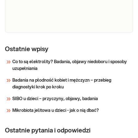
przeciwciał IgE specyficznych dla Der p 1,
ImmunoCAP
głównego alergenu roztocza kurzu
domowego Dermatophagoides
Sprawdź
pteronyssinus, przydatne w diagnostyce
alergii na kurz domowy i
IgE sp. rDer
IgE sp. rDer p 2, roztocze met. ImmunoCAP.
p 2, roztocze
Ostatnie wpisy
Ilościowe oznaczenie in vitro w surowicy
met.
przeciwciał IgE specyficznych dla Der p 2,
Co to są elektrolity? Badania, objawy niedoboru i sposoby
ImmunoCAP
głównego alergenu roztocza kurzu
uzupełniania
domowego Dermatophagoides farinae,
Sprawdź
przydatne w diagnostyce alergii na kurz
Badania na płodność kobiet i mężczyzn – przebieg
domowy i wyborz
diagnostyki krok po kroku
SIBO u dzieci – przyczyny, objawy, badania
Mikrobiota jelitowa u dzieci - jak o nią dbać?
Ostatnie pytania i odpowiedzi