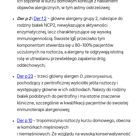
ich stężenie w kurzu domowym koreluje z nasileniem
objawów alergicznych, w tym astmy oskrzelowej;
Der p 2
i
Der f 2
– główne alergeny grupy 2, należące do
rodziny białek NCP2, niewykazujące aktywności
enzymatycznej, lecz charakteryzujące się wysoką
immunogennością. Swoiste IgE przeciwko tym
komponentom stwierdza się u 80–100% pacjentów
uczulonych na roztocza, a alergeny te odgrywają istotną
rolę w utrwalaniu przewlekłego zapalenia dróg
oddechowych;
Der p 23
– trzeci główny alergen
D. pteronyssinus
,
pochodzący z peritroficznej wyściółki jelita roztoczy i
występujący głównie w ich odchodach. Należy do rodziny
białek podobnych do peritrofiny i ma istotne znaczenie
kliniczne, szczególnie w kwalifikacji pacjentów do swoistej
immunoterapii alergenowej;
Der p 10
– tropomiozyna roztoczy kurzu domowego, obecna
w komórkach mięśniowych
i niemięśniowych. Ze względu na wysoką konserwatywność