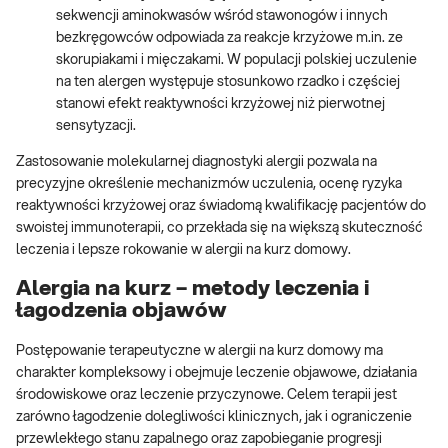
sekwencji aminokwasów wśród stawonogów i innych
bezkręgowców odpowiada za reakcje krzyżowe m.in. ze
skorupiakami i mięczakami. W populacji polskiej uczulenie
na ten alergen występuje stosunkowo rzadko i częściej
stanowi efekt reaktywności krzyżowej niż pierwotnej
sensytyzacji.
Zastosowanie molekularnej diagnostyki alergii pozwala na
precyzyjne określenie mechanizmów uczulenia, ocenę ryzyka
reaktywności krzyżowej oraz świadomą kwalifikację pacjentów do
swoistej immunoterapii, co przekłada się na większą skuteczność
leczenia i lepsze rokowanie w alergii na kurz domowy.
Alergia na kurz – metody leczenia i
łagodzenia objawów
Postępowanie terapeutyczne w alergii na kurz domowy ma
charakter kompleksowy i obejmuje leczenie objawowe, działania
środowiskowe oraz leczenie przyczynowe. Celem terapii jest
zarówno łagodzenie dolegliwości klinicznych, jak i ograniczenie
przewlekłego stanu zapalnego oraz zapobieganie progresji