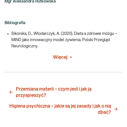
Mgr Aleksandra Rutkowska
Bibliografia
Sikorska, D., Włodarczyk, A. (2020). Dieta a zdrowie mózgu –
MIND jako innowacyjny model żywienia. Polski Przegląd
Neurologiczny.
Więcej
Przemiana materii – czym jest i jak ją
przyspieszyć?
Higiena psychiczna – jakie są jej zasady i jak o nią
dbać?