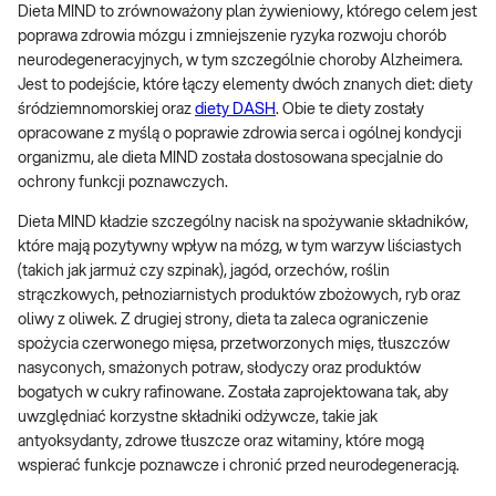
Dieta MIND to zrównoważony plan żywieniowy, którego celem jest
poprawa zdrowia mózgu i zmniejszenie ryzyka rozwoju chorób
neurodegeneracyjnych, w tym szczególnie choroby Alzheimera.
Jest to podejście, które łączy elementy dwóch znanych diet: diety
śródziemnomorskiej oraz
diety DASH
. Obie te diety zostały
opracowane z myślą o poprawie zdrowia serca i ogólnej kondycji
organizmu, ale dieta MIND została dostosowana specjalnie do
ochrony funkcji poznawczych.
Dieta MIND kładzie szczególny nacisk na spożywanie składników,
które mają pozytywny wpływ na mózg, w tym warzyw liściastych
(takich jak jarmuż czy szpinak), jagód, orzechów, roślin
strączkowych, pełnoziarnistych produktów zbożowych, ryb oraz
oliwy z oliwek. Z drugiej strony, dieta ta zaleca ograniczenie
spożycia czerwonego mięsa, przetworzonych mięs, tłuszczów
nasyconych, smażonych potraw, słodyczy oraz produktów
bogatych w cukry rafinowane. Została zaprojektowana tak, aby
uwzględniać korzystne składniki odżywcze, takie jak
antyoksydanty, zdrowe tłuszcze oraz witaminy, które mogą
wspierać funkcje poznawcze i chronić przed neurodegeneracją.