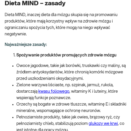
Dieta MIND – zasady
Dieta MIND, inaczej dieta dla mózgu skupia się na promowaniu
produktów, które mają korzystny wpływ na zdrowie mózgu i
ograniczaniu spożycia tych, które mogą na niego wpływać
negatywnie.
Najważniejsze zasady:
Spożywanie produktów promujących zdrowie mózgu
Owoce jagodowe, takie jak borówki, truskawki czy maliny, są
źródłem antyoksydantów, które chronią komórki mózgowe
przed uszkodzeniami oksydacyjnymi.
Zielone warzywa liściaste, np. szpinak, jarmuż, rukola,
dostarczają
kwasu foliowego
, witaminy K i luteiny, które
wspierają funkcje poznawcze.
Orzechy są bogate w zdrowe tłuszcze, witaminę E i składniki
mineralne, wspomagające ochronę neuronów.
Pełnoziarniste produkty, takie jak owies, brązowy ryż, czy
pełnoziarnisty chleb, stabilizują poziom
glukozy we krwi
, co
jest istotne dla pracy mózgu.