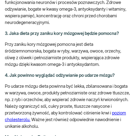
funkcjonowania neuronów i procesów poznawczych. Zdrowe
odżywianie, bogate w kwasy omega-3, antyoksydanty i witaminy,
wspiera pamięć, koncentrację oraz chroni przed chorobami
neurodegeneracyjnymi.
3. Jaka dieta przy zaniku kory mózgowej będzie pomocna?
Przy zaniku kory mózgowej pomocna jest dieta
śródziemnomorska, bogata w ryby, warzywa, owoce, orzechy,
oliwę z oliwek i pełnoziarniste produkty, wspierająca zdrowie
mózgu dzięki kwasom omega-3 i antyoksydantom.
4. Jak powinno wyglądać odżywianie po udarze mózgu?
Po udarze mózgu dieta powinna być lekka, zbilansowana i bogata
w warzywa, owoce, produkty pełnoziarniste oraz zdrowe tłuszcze,
np. z ryb i orzechów, aby wspierać zdrowie naczyń krwionośnych.
Należy ograniczyć sól, cukry proste, tłuszcze nasycone i
przetworzoną żywność, aby kontrolować ciśnienie krwi i
poziom
cholesterolu.
Ważne jest również odpowiednie nawodnienie i
unikanie alkoholu.