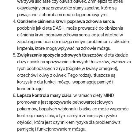
warzywa liściaste czy oliwa z oliwek. Zmniejsza to stres
oksydacyjny oraz przewlekłe stany zapalne, które są
powiązane z chorobami neurodegeneracyjnymi.
Obniżenie ciśnienia krwi i poprawa zdrowia serca
:
podobnie jak dieta DASH, może prowadzić do obniżenia
ciśnienia krwi i poprawy zdrowia serca, co jest istotne w
zapobieganiu udarom mózgu i innym problemom z układem
krążenia, które mogą wpływać na zdrowie mózgu.
Zwiększenie spożycia zdrowych tłuszczów
: dieta kładzie
duży nacisk na spożywanie zdrowych tłuszczów, zwłaszcza
tych pochodzących z ryb (bogate w kwasy omega-3),
orzechów i oliwy z oliwek. Tego rodzaju tłuszcze są
korzystne dla funkcji mózgu, wspomagają pamięć i
koncentrację.
Lepsza kontrola masy ciała
: w ramach diety MIND
promowane jest spożywanie pełnowartościowych
pokarmów, bogatych w błonnik i białko, co może wspomóc
kontrolę masy ciała, a tym samym zmniejszyć ryzyko
otyłości, która jest czynnikiem ryzyka dla problemów z
pamięcią i funkcjonowaniem mózgu.