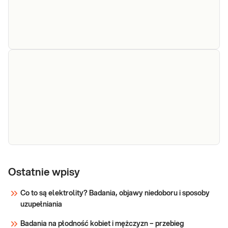
Beta-
Amyloid 1-
42/1-40 -
Dedykowany dla: Kobiet, Mężczyzn
badanie z
Wskazany: w przypadku występowania
zaburzeń funkcji poznawczych (problemy z
krwi przy
pamięcią, niepokojący spadek uwagi i
diagnostyce
koncentracji, problemy z planowaniem i
Alzheimera
organizacją, zaburzenia orientacji w terenie i
czasie, mylenie i
e-Pakiet
Sprawdź
Dedykowany dla: Kobiet, Mężczyzn, Dzieci
badania
Ostatnie wpisy
Uwaga! Jeżeli kupujesz badanie dla dziecka,
przed
zrealizuj je w punkcie przyjaznym dzieciom-
Co to są elektrolity? Badania, objawy niedoboru i sposoby
dietą
sprawdź PUNKTY PRZYJAZNE DZIECIOM.
uzupełniania
Wskazany: → Przed wizytą u dietetyka i
Sprawdź
rozpoczęciem diety → W celu zdiagnozowania
Badania na płodność kobiet i mężczyzn – przebieg