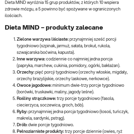
Dieta MIND wyróżnia 15 grup produktów, z których 10 wspiera
zdrowie mózgu, a 5 powinno być spożywane w ograniczonych
ilościach.
Dieta MIND – produkty zalecane
Zielone warzywa liściaste:
przynajmniej sześć porcji
tygodniowo (szpinak, jarmuż, sałata, brokuł, rukola,
szwajcarska boćwina, kapusta).
Inne warzywa:
codziennie co najmniej jedna porcja
(papryka, marchew, cukinia, pomidory, ogórki, bakłażan).
Orzechy:
pięć porcji tygodniowo (orzechy włoskie, migdały,
orzechy brazylijskie, orzechy laskowe, nerkowce).
Owoce jagodowe:
minimum dwie-trzy porcje tygodniowo
(borówki, truskawki, maliny, jagody leśne).
Rośliny strączkowe:
trzy porcje tygodniowo (fasola,
ciecierzyca, soczewica, groch, bób).
Ryby:
przynajmniej jedna porcja tygodniowo (łosoś, tuńczyk,
makrela, sardynki, pstrąg).
Drób:
dwie porcje tygodniowo.
Pełnoziarniste produkty:
trzy porcje dziennie (owies, ryż