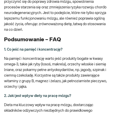
przyczynić się do poprawy zdrowia mózgu, spowolnienia
procesów starzenia się oraz zmniejszenia ryzyka rozwoju chorób
neurodegeneracyjnych. Jest to podejście, które nie tylko sprzyja
lepszemu funkcjonowaniu mózgu, ale również poprawia ogólną
jakość życia, oferując zrównoważoną dietę, łatwą do stosowania
na co dzień.
Podsumowanie – FAQ
1. Co jeść na pamięć i koncentrację?
Na pamięć i koncentrację warto jeść produkty bogate w kwasy
omega-3, takie jak ryby (łosoś, makrela), orzechy włoskie i siemię
lniane, oraz pokarmy pełne antyoksydantów, np. jagody, szpinak i
ciemną czekoladę. Korzystne są także produkty zawierające
witaminy z grupy B, magnez i żelazo, jak pełnoziarniste pieczywo,
orzechy i jajka.
2. Jaki jest wpływ diety na pracę mózgu?
Dieta ma kluczowy wpływ na pracę mózgu, dostarczając
składników odżywczych niezbędnych do prawidłowego