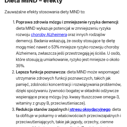
Dieta MIND – efekty
Zauważalne efekty stosowania diety MIND to:
Poprawa zdrowia mózgu i zmniejszenie ryzyka demencji
:
dieta MIND wykazuje potencjał w zmniejszeniu ryzyka
rozwoju
choroby Alzheimera
oraz innych rodzajów
demencji. Badania wskazują, że osoby stosujące tę dietę
mogą mieć nawet o 53% mniejsze ryzyko rozwoju choroby
Alzheimera, zwłaszcza jeśli przestrzegają jej ściśle. U osób,
które stosują ją umiarkowanie, ryzyko jest mniejsze o około
35%.
Lepsza funkcja poznawcza
: dieta MIND może wspomagać
utrzymanie zdrowych funkcji poznawczych, takich jak
pamięć, zdolności koncentracji i rozwiązywania problemów,
dzięki spożywaniu żywności bogatej w składniki odżywcze
wspierające pracę mózgu (np. kwasy tłuszczowe omega-3,
witaminy z grupy B, przeciwutleniacze).
Redukcja stanów zapalnych i
stresu oksydacyjnego
: dieta
ta obfituje w pokarmy o właściwościach przeciwzapalnych i
przeciwutleniających, takie jak jagody, orzechy, ciemne