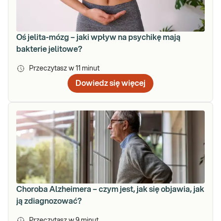
Oś jelita-mózg – jaki wpływ na psychikę mają
bakterie jelitowe?
Przeczytasz w
11
minut
Dowiedz się więcej
Choroba Alzheimera – czym jest, jak się objawia, jak
ją zdiagnozować?
Przeczytasz w
9
minut