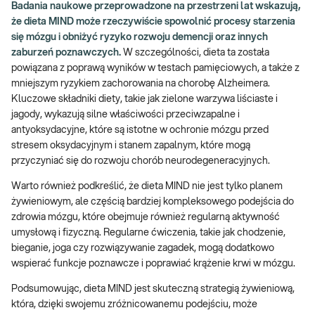
Badania naukowe przeprowadzone na przestrzeni lat wskazują,
że dieta MIND może rzeczywiście spowolnić procesy starzenia
się mózgu i obniżyć ryzyko rozwoju demencji oraz innych
zaburzeń poznawczych.
W szczególności, dieta ta została
powiązana z poprawą wyników w testach pamięciowych, a także z
mniejszym ryzykiem zachorowania na chorobę Alzheimera.
Kluczowe składniki diety, takie jak zielone warzywa liściaste i
jagody, wykazują silne właściwości przeciwzapalne i
antyoksydacyjne, które są istotne w ochronie mózgu przed
stresem oksydacyjnym i stanem zapalnym, które mogą
przyczyniać się do rozwoju chorób neurodegeneracyjnych.
Warto również podkreślić, że dieta MIND nie jest tylko planem
żywieniowym, ale częścią bardziej kompleksowego podejścia do
zdrowia mózgu, które obejmuje również regularną aktywność
umysłową i fizyczną. Regularne ćwiczenia, takie jak chodzenie,
bieganie, joga czy rozwiązywanie zagadek, mogą dodatkowo
wspierać funkcje poznawcze i poprawiać krążenie krwi w mózgu.
Podsumowując, dieta MIND jest skuteczną strategią żywieniową,
która, dzięki swojemu zróżnicowanemu podejściu, może