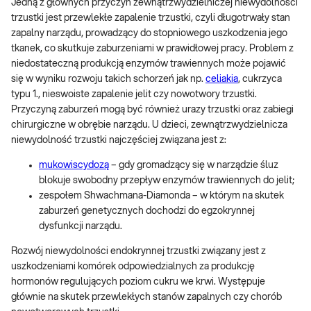
Jedną z głównych przyczyn zewnątrzwydzielniczej niewydolności
trzustki jest przewlekłe zapalenie trzustki, czyli długotrwały stan
zapalny narządu, prowadzący do stopniowego uszkodzenia jego
tkanek, co skutkuje zaburzeniami w prawidłowej pracy. Problem z
niedostateczną produkcją enzymów trawiennych może pojawić
się w wyniku rozwoju takich schorzeń jak np.
celiakia
, cukrzyca
typu 1., nieswoiste zapalenie jelit czy nowotwory trzustki.
Przyczyną zaburzeń mogą być również urazy trzustki oraz zabiegi
chirurgiczne w obrębie narządu. U dzieci, zewnątrzwydzielnicza
niewydolność trzustki najczęściej związana jest z:
mukowiscydozą
– gdy gromadzący się w narządzie śluz
blokuje swobodny przepływ enzymów trawiennych do jelit;
zespołem Shwachmana-Diamonda – w którym na skutek
zaburzeń genetycznych dochodzi do egzokrynnej
dysfunkcji narządu.
Rozwój niewydolności endokrynnej trzustki związany jest z
uszkodzeniami komórek odpowiedzialnych za produkcję
hormonów regulujących poziom cukru we krwi. Występuje
głównie na skutek przewlekłych stanów zapalnych czy chorób