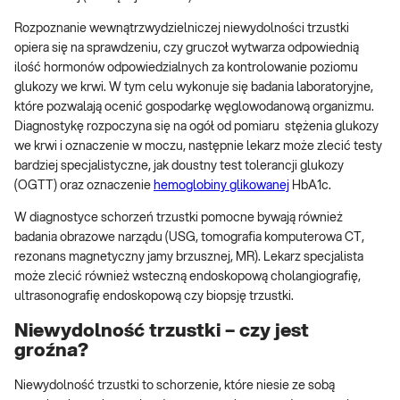
Rozpoznanie wewnątrzwydzielniczej niewydolności trzustki
opiera się na sprawdzeniu, czy gruczoł wytwarza odpowiednią
ilość hormonów odpowiedzialnych za kontrolowanie poziomu
glukozy we krwi. W tym celu wykonuje się badania laboratoryjne,
które pozwalają ocenić gospodarkę węglowodanową organizmu.
Diagnostykę rozpoczyna się na ogół od pomiaru stężenia glukozy
we krwi i oznaczenie w moczu, następnie lekarz może zlecić testy
bardziej specjalistyczne, jak doustny test tolerancji glukozy
(OGTT) oraz oznaczenie
hemoglobiny glikowanej
HbA1c.
W diagnostyce schorzeń trzustki pomocne bywają również
badania obrazowe narządu (USG, tomografia komputerowa CT,
rezonans magnetyczny jamy brzusznej, MR). Lekarz specjalista
może zlecić również wsteczną endoskopową cholangiografię,
ultrasonografię endoskopową czy biopsję trzustki.
Niewydolność trzustki – czy jest
groźna?
Niewydolność trzustki to schorzenie, które niesie ze sobą