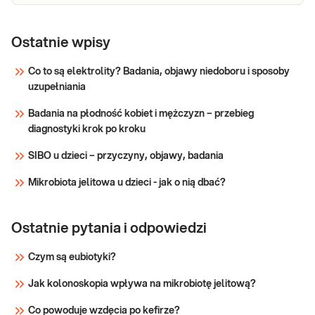
e-Pakiet
Dedykowany dla: Kobiet, Mężczyzn Wskazany:
→ Przy dolegliwościach ze strony przewodu
trzustkowy
Ostatnie wpisy
pokarmowego (ból brzucha, nudności, wymioty,
utrata apetytu, nieuzasadniony spadek masy
Co to są elektrolity? Badania, objawy niedoboru i sposoby
ciała, biegunka tłuszczowa, niedożywienie,
uzupełniania
Sprawdź
żółtaczka) → W kontroli leczeni
Badania na płodność kobiet i mężczyzn – przebieg
diagnostyki krok po kroku
SIBO u dzieci – przyczyny, objawy, badania
Mikrobiota jelitowa u dzieci - jak o nią dbać?
Ostatnie pytania i odpowiedzi
Czym są eubiotyki?
Jak kolonoskopia wpływa na mikrobiotę jelitową?
Co powoduje wzdęcia po kefirze?