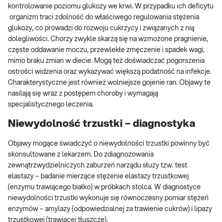
kontrolowanie poziomu glukozy we krwi. W przypadku ich deficytu
organizm traci zdolność do właściwego regulowania stężenia
glukozy, co prowadzi do rozwoju cukrzycy i związanych z nią
dolegliwości. Chorzy zwykle skarżą się na wzmożone pragnienie,
częste oddawanie moczu, przewlekłe zmęczenie i spadek wagi,
mimo braku zmian w diecie. Mogą też doświadczać pogorszenia
ostrości widzenia oraz wykazywać większą podatność na infekcje.
Charakterystyczne jest również wolniejsze gojenie ran. Objawy te
nasilają się wraz z postępem choroby i wymagają
specjalistycznego leczenia.
Niewydolność trzustki – diagnostyka
Objawy mogące świadczyć o niewydolności trzustki powinny być
skonsultowane z lekarzem. Do zdiagnozowania
zewnątrzwydzielniczych zaburzeń narządu służy tzw. test
elastazy – badanie mierzące stężenie elastazy trzustkowej
(enzymu trawiącego białko) w próbkach stolca. W diagnostyce
niewydolności trzustki wykonuje się równoczesny pomiar stężeń
enzymów – amylazy (odpowiedzialnej za trawienie cukrów) i lipazy
trzustkowej (trawiącej tłuszcze).