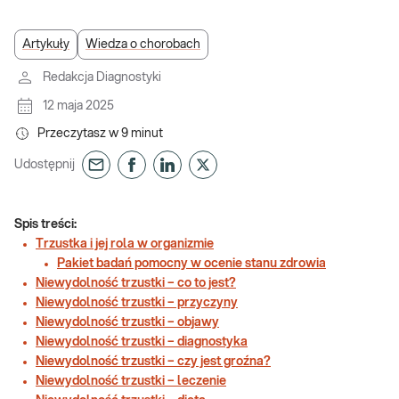
Artykuły
Wiedza o chorobach
Redakcja Diagnostyki
12 maja 2025
Przeczytasz w
9
minut
Udostępnij
Spis treści:
Trzustka i jej rola w organizmie
Pakiet badań pomocny w ocenie stanu zdrowia
Niewydolność trzustki – co to jest?
Niewydolność trzustki – przyczyny
Niewydolność trzustki – objawy
Niewydolność trzustki – diagnostyka
Niewydolność trzustki – czy jest groźna?
Niewydolność trzustki – leczenie