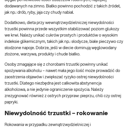
sięgać po niewielkie ilości tłuszczów roślinnych, najlepiej
dodawanych na zimno. Białko powinno pochodzić z takich źródeł,
jak np.: drób, ryby, jaja czy chudy nabiał.
Dodatkowo, dieta przy wewnątrzwydzielniczej niewydolności
trzustki powinna przede wszystkim stabilizować poziom glukozy
we krwi. Należy unikać cukrów prostych i produktów o wysokim
indeksie glikemicznym, takich jak np.: słodycze, białe pieczywo czy
słodzone napoje. Dobrze, jeśli w diecie dominują węglowodany
złożone, warzywa, produkty i chude białko.
Osoby zmagające się z chorobami trzustki powinny unikać
spożywania alkoholu – nawet mała jego ilość może prowadzić do
zaostrzenia objawów i zwiększać ryzyko ostrej niewydolności
trzustki. Dlatego niezbędna jest całkowita abstynencja
alkoholowa, a nie jedynie ograniczenie spożycia. Należy
zrezygnować również z ostrych przypraw: pieprzu, chili czy ostrej
papryki.
Niewydolność trzustki – rokowanie
Rokowania w przypadku zewnątrzwydzielniczej i