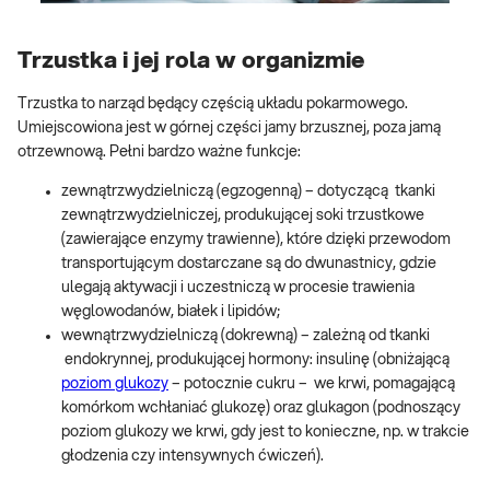
Trzustka i jej rola w organizmie
Trzustka to narząd będący częścią układu pokarmowego.
Umiejscowiona jest w górnej części jamy brzusznej, poza jamą
otrzewnową. Pełni bardzo ważne funkcje:
zewnątrzwydzielniczą (egzogenną) – dotyczącą tkanki
zewnątrzwydzielniczej, produkującej soki trzustkowe
(zawierające enzymy trawienne), które dzięki przewodom
transportującym dostarczane są do dwunastnicy, gdzie
ulegają aktywacji i uczestniczą w procesie trawienia
węglowodanów, białek i lipidów;
wewnątrzwydzielniczą (dokrewną) – zależną od tkanki
endokrynnej, produkującej hormony: insulinę (obniżającą
poziom glukozy
– potocznie cukru – we krwi, pomagającą
komórkom wchłaniać glukozę) oraz glukagon (podnoszący
poziom glukozy we krwi, gdy jest to konieczne, np. w trakcie
głodzenia czy intensywnych ćwiczeń).