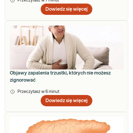
Przeczytasz w
7
minut
Dowiedz się więcej
Objawy zapalenia trzustki, których nie możesz
zignorować
Przeczytasz w
6
minut
Dowiedz się więcej