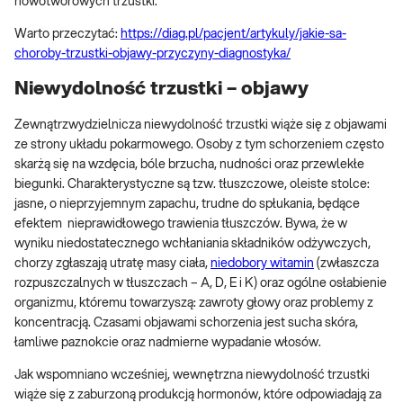
nowotworowych trzustki.
Warto przeczytać:
https://diag.pl/pacjent/artykuly/jakie-sa-
choroby-trzustki-objawy-przyczyny-diagnostyka/
Niewydolność trzustki – objawy
Zewnątrzwydzielnicza niewydolność trzustki wiąże się z objawami
ze strony układu pokarmowego. Osoby z tym schorzeniem często
skarżą się na wzdęcia, bóle brzucha, nudności oraz przewlekłe
biegunki. Charakterystyczne są tzw. tłuszczowe, oleiste stolce:
jasne, o nieprzyjemnym zapachu, trudne do spłukania, będące
efektem nieprawidłowego trawienia tłuszczów. Bywa, że w
wyniku niedostatecznego wchłaniania składników odżywczych,
chorzy zgłaszają utratę masy ciała,
niedobory witamin
(zwłaszcza
rozpuszczalnych w tłuszczach – A, D, E i K) oraz ogólne osłabienie
organizmu, któremu towarzyszą: zawroty głowy oraz problemy z
koncentracją. Czasami objawami schorzenia jest sucha skóra,
łamliwe paznokcie oraz nadmierne wypadanie włosów.
Jak wspomniano wcześniej, wewnętrzna niewydolność trzustki
wiąże się z zaburzoną produkcją hormonów, które odpowiadają za