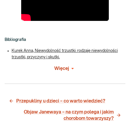
Bibliografia
Kurek Anna, Niewydolność trzustki: rodzaje niewydolności
trzustki, przyczyny i skutki.
Więcej
Przepukliny u dzieci – co warto wiedzieć?
Objaw Janewaya – na czym polega i jakim
chorobom towarzyszy?