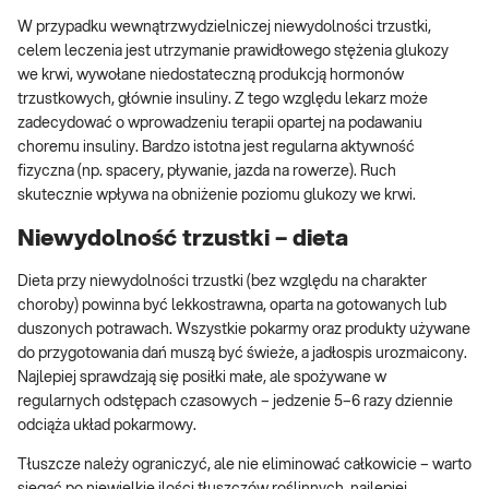
W przypadku wewnątrzwydzielniczej niewydolności trzustki,
celem leczenia jest utrzymanie prawidłowego stężenia glukozy
we krwi, wywołane niedostateczną produkcją hormonów
trzustkowych, głównie insuliny. Z tego względu lekarz może
zadecydować o wprowadzeniu terapii opartej na podawaniu
choremu insuliny. Bardzo istotna jest regularna aktywność
fizyczna (np. spacery, pływanie, jazda na rowerze). Ruch
skutecznie wpływa na obniżenie poziomu glukozy we krwi.
Niewydolność trzustki – dieta
Dieta przy niewydolności trzustki (bez względu na charakter
choroby) powinna być lekkostrawna, oparta na gotowanych lub
duszonych potrawach. Wszystkie pokarmy oraz produkty używane
do przygotowania dań muszą być świeże, a jadłospis urozmaicony.
Najlepiej sprawdzają się posiłki małe, ale spożywane w
regularnych odstępach czasowych – jedzenie 5–6 razy dziennie
odciąża układ pokarmowy.
Tłuszcze należy ograniczyć, ale nie eliminować całkowicie – warto