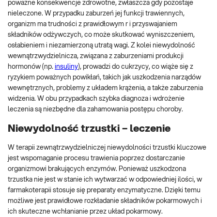
poważne konsekwencje zdrowotne, zwłaszcza gdy pozostaje
nieleczone. W przypadku zaburzeń jej funkcji trawiennych,
organizm ma trudności z prawidłowym r i przyswajaniem
składników odżywczych, co może skutkować wyniszczeniem,
osłabieniem i niezamierzoną utratą wagi. Z kolei niewydolność
wewnątrzwydzielnicza, związana z zaburzeniami produkcji
hormonów (np.
insuliny
), prowadzi do cukrzycy, co wiąże się z
ryzykiem poważnych powikłań, takich jak uszkodzenia narządów
wewnętrznych, problemy z układem krążenia, a także zaburzenia
widzenia. W obu przypadkach szybka diagnoza i wdrożenie
leczenia są niezbędne dla zahamowania postępu choroby.
Niewydolność trzustki – leczenie
W terapii zewnątrzwydzielniczej niewydolności trzustki kluczowe
jest wspomaganie procesu trawienia poprzez dostarczanie
organizmowi brakujących enzymów. Ponieważ uszkodzona
trzustka nie jest w stanie ich wytwarzać w odpowiedniej ilości, w
farmakoterapii stosuje się preparaty enzymatyczne. Dzięki temu
możliwe jest prawidłowe rozkładanie składników pokarmowych i
ich skuteczne wchłanianie przez układ pokarmowy.