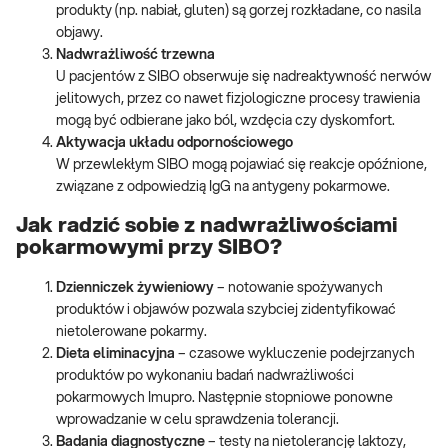
produkty (np. nabiał, gluten) są gorzej rozkładane, co nasila
objawy.
Nadwrażliwość trzewna
U pacjentów z SIBO obserwuje się nadreaktywność nerwów
jelitowych, przez co nawet fizjologiczne procesy trawienia
mogą być odbierane jako ból, wzdęcia czy dyskomfort.
Aktywacja układu odpornościowego
W przewlekłym SIBO mogą pojawiać się reakcje opóźnione,
związane z odpowiedzią IgG na antygeny pokarmowe.
Jak radzić sobie z nadwrażliwościami
pokarmowymi przy SIBO?
Dzienniczek żywieniowy
– notowanie spożywanych
produktów i objawów pozwala szybciej zidentyfikować
nietolerowane pokarmy.
Dieta eliminacyjna
– czasowe wykluczenie podejrzanych
produktów po wykonaniu badań nadwrażliwości
pokarmowych Imupro. Następnie stopniowe ponowne
wprowadzanie w celu sprawdzenia tolerancji.
Badania diagnostyczne
– testy na nietolerancję laktozy,