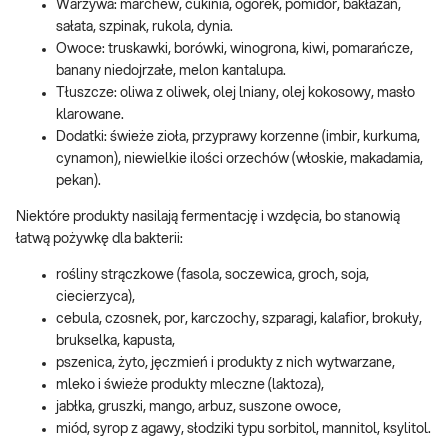
Warzywa: marchew, cukinia, ogórek, pomidor, bakłażan,
sałata, szpinak, rukola, dynia.
Owoce: truskawki, borówki, winogrona, kiwi, pomarańcze,
banany niedojrzałe, melon kantalupa.
Tłuszcze: oliwa z oliwek, olej lniany, olej kokosowy, masło
klarowane.
Dodatki: świeże zioła, przyprawy korzenne (imbir, kurkuma,
cynamon), niewielkie ilości orzechów (włoskie, makadamia,
pekan).
Niektóre produkty nasilają fermentację i wzdęcia, bo stanowią
łatwą pożywkę dla bakterii:
rośliny strączkowe (fasola, soczewica, groch, soja,
ciecierzyca),
cebula, czosnek, por, karczochy, szparagi, kalafior, brokuły,
brukselka, kapusta,
pszenica, żyto, jęczmień i produkty z nich wytwarzane,
mleko i świeże produkty mleczne (laktoza),
jabłka, gruszki, mango, arbuz, suszone owoce,
miód, syrop z agawy, słodziki typu sorbitol, mannitol, ksylitol.