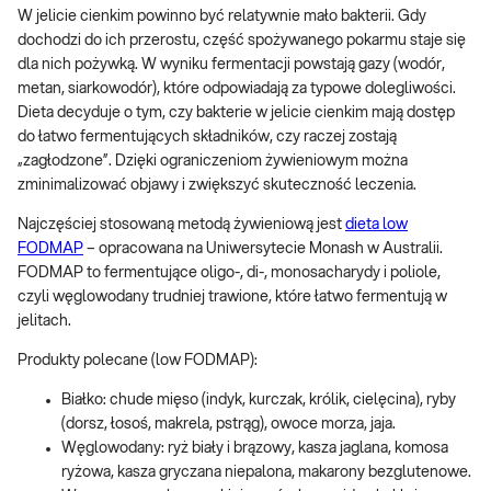
W jelicie cienkim powinno być relatywnie mało bakterii. Gdy
dochodzi do ich przerostu, część spożywanego pokarmu staje się
dla nich pożywką. W wyniku fermentacji powstają gazy (wodór,
metan, siarkowodór), które odpowiadają za typowe dolegliwości.
Dieta decyduje o tym, czy bakterie w jelicie cienkim mają dostęp
do łatwo fermentujących składników, czy raczej zostają
„zagłodzone”. Dzięki ograniczeniom żywieniowym można
zminimalizować objawy i zwiększyć skuteczność leczenia.
Najczęściej stosowaną metodą żywieniową jest
dieta low
FODMAP
– opracowana na Uniwersytecie Monash w Australii.
FODMAP to fermentujące oligo-, di-, monosacharydy i poliole,
czyli węglowodany trudniej trawione, które łatwo fermentują w
jelitach.
Produkty polecane (low FODMAP):
Białko: chude mięso (indyk, kurczak, królik, cielęcina), ryby
(dorsz, łosoś, makrela, pstrąg), owoce morza, jaja.
Węglowodany: ryż biały i brązowy, kasza jaglana, komosa
ryżowa, kasza gryczana niepalona, makarony bezglutenowe.