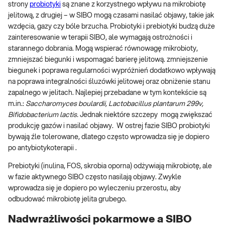
strony
probiotyki
są znane z korzystnego wpływu na mikrobiotę
jelitową, z drugiej – w SIBO mogą czasami nasilać objawy, takie jak
wzdęcia, gazy czy bóle brzucha. Probiotyki i prebiotyki budzą duże
zainteresowanie w terapii SIBO, ale wymagają ostrożności i
starannego dobrania. Mogą wspierać równowagę mikrobioty,
zmniejszać biegunki i wspomagać barierę jelitową. zmniejszenie
biegunek i poprawa regularności wypróżnień dodatkowo wpływają
na poprawa integralności śluzówki jelitowej oraz obniżenie stanu
zapalnego w jelitach. Najlepiej przebadane w tym kontekście są
m.in.:
Saccharomyces boulardii,
Lactobacillus plantarum 299v,
Bifidobacterium lactis.
Jednak niektóre szczepy mogą zwiększać
produkcję gazów i nasilać objawy. W ostrej fazie SIBO probiotyki
bywają źle tolerowane, dlatego często wprowadza się je dopiero
po antybiotykoterapii .
Prebiotyki (inulina, FOS, skrobia oporna) odżywiają mikrobiotę, ale
w fazie aktywnego SIBO często nasilają objawy. Zwykle
wprowadza się je dopiero po wyleczeniu przerostu, aby
odbudować mikrobiotę jelita grubego.
Nadwrażliwości pokarmowe a SIBO