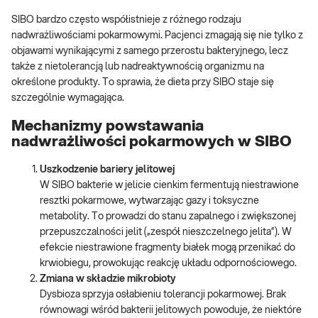
SIBO bardzo często współistnieje z różnego rodzaju
nadwrażliwościami pokarmowymi. Pacjenci zmagają się nie tylko z
objawami wynikającymi z samego przerostu bakteryjnego, lecz
także z nietolerancją lub nadreaktywnością organizmu na
określone produkty. To sprawia, że dieta przy SIBO staje się
szczególnie wymagająca.
Mechanizmy powstawania
nadwrażliwości pokarmowych w SIBO
Uszkodzenie bariery jelitowej
W SIBO bakterie w jelicie cienkim fermentują niestrawione
resztki pokarmowe, wytwarzając gazy i toksyczne
metabolity. To prowadzi do stanu zapalnego i zwiększonej
przepuszczalności jelit („zespół nieszczelnego jelita”). W
efekcie niestrawione fragmenty białek mogą przenikać do
krwiobiegu, prowokując reakcję układu odpornościowego.
Zmiana w składzie mikrobioty
Dysbioza sprzyja osłabieniu tolerancji pokarmowej. Brak
równowagi wśród bakterii jelitowych powoduje, że niektóre