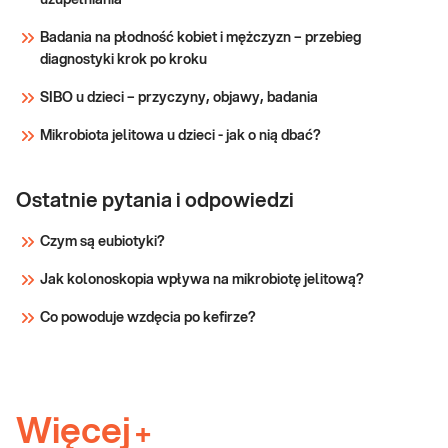
nadwrażliwości
IgG- zależne z oferty badań ImuPro. Panel
pokarmowe
Badania na płodność kobiet i mężczyzn – przebieg
90 składników pokarmowych obejmuje
IgG-zależne z
diagnostyki krok po kroku
popularne produkty spożywcze, które
konsultacją
najczęściej można spotkać w jadłospisach
SIBO u dzieci – przyczyny, objawy, badania
pacjentów. ImuPro Basi
Sprawdź
Mikrobiota jelitowa u dzieci - jak o nią dbać?
Ostatnie pytania i odpowiedzi
Czym są eubiotyki?
Jak kolonoskopia wpływa na mikrobiotę jelitową?
Co powoduje wzdęcia po kefirze?
Więcej
+