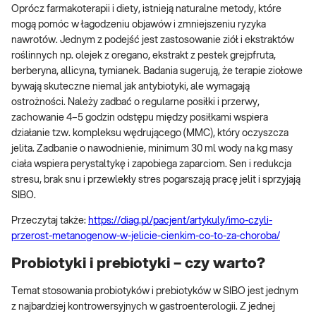
Oprócz farmakoterapii i diety, istnieją naturalne metody, które
mogą pomóc w łagodzeniu objawów i zmniejszeniu ryzyka
nawrotów. Jednym z podejść jest zastosowanie ziół i ekstraktów
roślinnych np. olejek z oregano, ekstrakt z pestek grejpfruta,
berberyna, allicyna, tymianek. Badania sugerują, że terapie ziołowe
bywają skuteczne niemal jak antybiotyki, ale wymagają
ostrożności. Należy zadbać o regularne posiłki i przerwy,
zachowanie 4–5 godzin odstępu między posiłkami wspiera
działanie tzw. kompleksu wędrującego (MMC), który oczyszcza
jelita. Zadbanie o nawodnienie, minimum 30 ml wody na kg masy
ciała wspiera perystaltykę i zapobiega zaparciom. Sen i redukcja
stresu, brak snu i przewlekły stres pogarszają pracę jelit i sprzyjają
SIBO.
Przeczytaj także:
https://diag.pl/pacjent/artykuly/imo-czyli-
przerost-metanogenow-w-jelicie-cienkim-co-to-za-choroba/
Probiotyki i prebiotyki – czy warto?
Temat stosowania probiotyków i prebiotyków w SIBO jest jednym
z najbardziej kontrowersyjnych w gastroenterologii. Z jednej