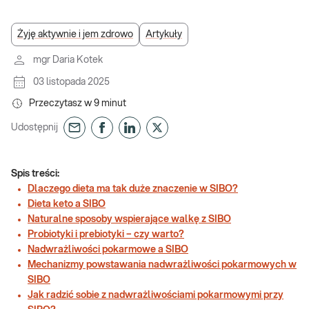
Żyję aktywnie i jem zdrowo
Artykuły
mgr Daria Kotek
03 listopada 2025
Przeczytasz w
9
minut
Udostępnij
Spis treści:
Dlaczego dieta ma tak duże znaczenie w SIBO?
Dieta keto a SIBO
Naturalne sposoby wspierające walkę z SIBO
Probiotyki i prebiotyki – czy warto?
Nadwrażliwości pokarmowe a SIBO
Mechanizmy powstawania nadwrażliwości pokarmowych w
SIBO
Jak radzić sobie z nadwrażliwościami pokarmowymi przy