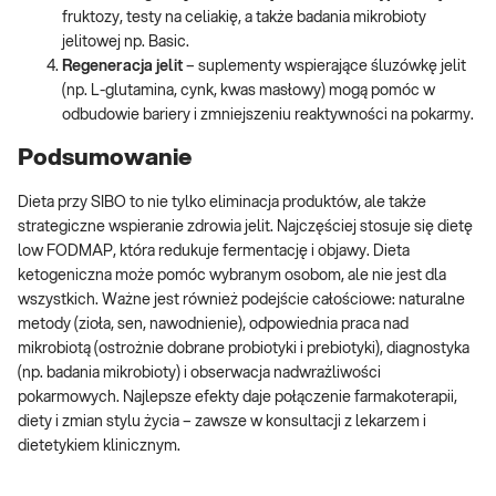
fruktozy, testy na celiakię, a także badania mikrobioty
jelitowej np. Basic.
Regeneracja jelit
– suplementy wspierające śluzówkę jelit
(np. L-glutamina, cynk, kwas masłowy) mogą pomóc w
odbudowie bariery i zmniejszeniu reaktywności na pokarmy.
Podsumowanie
Dieta przy SIBO to nie tylko eliminacja produktów, ale także
strategiczne wspieranie zdrowia jelit. Najczęściej stosuje się dietę
low FODMAP, która redukuje fermentację i objawy. Dieta
ketogeniczna może pomóc wybranym osobom, ale nie jest dla
wszystkich. Ważne jest również podejście całościowe: naturalne
metody (zioła, sen, nawodnienie), odpowiednia praca nad
mikrobiotą (ostrożnie dobrane probiotyki i prebiotyki), diagnostyka
(np. badania mikrobioty) i obserwacja nadwrażliwości
pokarmowych. Najlepsze efekty daje połączenie farmakoterapii,
diety i zmian stylu życia – zawsze w konsultacji z lekarzem i
dietetykiem klinicznym.