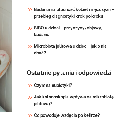
zapalenia, infekcji, martwicy
Badania na płodność kobiet i mężczyzn –
niedokrwiennej mięśni lub
przebieg diagnostyki krok po kroku
urazu. Badanie jest przydatne
w diagnostyce i monitorowania
SIBO u dzieci – przyczyny, objawy,
le
badania
Mikrobiota jelitowa u dzieci - jak o nią
dbać?
Ostatnie pytania i odpowiedzi
Czym są eubiotyki?
Jak kolonoskopia wpływa na mikrobiotę
jelitową?
Co powoduje wzdęcia po kefirze?