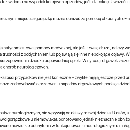
lek w domu na wypadek kolejnych epizodów, jeśli dziecko już wcześnie
piecznym miejscu, a gorączkę można obniżać za pomocą chłodnych okł
ają natychmiastowej pomocy medycznej, ale jeśli trwają dłużej, należy 
ma trudności z oddychaniem lub pojawiają się inne niepokojące objawy. 
iwości zapewnienia dziecku odpowiedniej opieki. W sytuacji drgawek złożo
ia chorób neurologicznych.
zości przypadków nie jest konieczne – zwykle mijają jeszcze przed p
arz może zadecydować o przerwaniu napadów drgawkowych podając dziec
stw neurologicznych, nie wpływają na dalszy rozwój dziecka. U osób, u
awki gorączkowe u niemowlaka), odnotowano jednak nieznacznie obniżo
wowano niewielkie odchylenia w funkcjonowaniu neurologicznym u małe