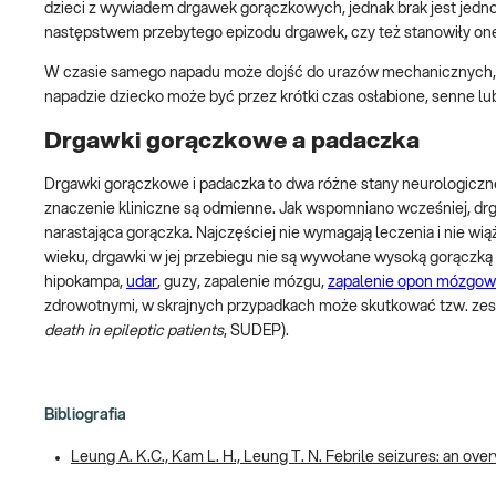
dzieci z wywiadem drgawek gorączkowych, jednak brak jest jedn
następstwem przebytego epizodu drgawek, czy też stanowiły one
W czasie samego napadu może dojść do urazów mechanicznych, n
napadzie dziecko może być przez krótki czas osłabione, senne lu
Drgawki gorączkowe a padaczka
Drgawki gorączkowe i padaczka to dwa różne stany neurologiczne,
znaczenie kliniczne są odmienne. Jak wspomniano wcześniej, drg
narastająca gorączka. Najczęściej nie wymagają leczenia i nie w
wieku, drgawki w jej przebiegu nie są wywołane wysoką gorączką a
hipokampa,
udar
, guzy, zapalenie mózgu,
zapalenie opon mózgow
zdrowotnymi, w skrajnych przypadkach może skutkować tzw. zesp
death in epileptic patients
, SUDEP).
Bibliografia
Leung A. K.C., Kam L. H., Leung T. N. Febrile seizures: an over