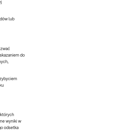
j
adów lub
wezwać
Wskazaniem do
nych,
rzybyciem
ku
 których
ne wyniki w
go odsetka