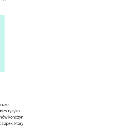
ardzo
niży ryzyko
uchów kończyn
czopek, który