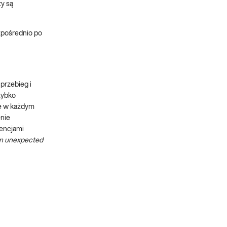
y są
zpośrednio po
przebieg i
zybko
ię w każdym
enie
wencjami
n unexpected