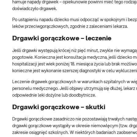
hamuje napady drgawek – opiekunowie powinni mieć tego rodzaju 
doświadczyło drgawek.
Po ustąpieniu napadu dziecko musi odpocząć w spokojnym i bez
leków przeciwgorączkowych, zgodnie z zaleceniami lekarza.
Drgawki gorączkowe – leczenie
Jeśli drgawki występują krócej niż pięć minut, zwykle nie wymag
pogotowie. Konieczna jest konsultacja medyczna, jeśli dziecko 
hospitalizacji jest wiek poniżej 18. miesiąca życia lub brak możl
konieczne jest wykonanie szerszej diagnostyki w celu wykluczen
Leczenie drgawek gorączkowych w warunkach szpitalnych w więks
personelu medycznego. Jeśli objawy utrzymują się dłużej, lek
odpowiednie leki dożylne lub doodbytnicze.
Drgawki gorączkowe – skutki
Drgawki gorączkowe zasadniczo nie pozostawiają trwałych następ
drgawki gorączkowe wystąpiły w okresie niemowlęcym (tzw. drg
zakresie osiągnięć szkolnych. W niektórych badaniach zaobser