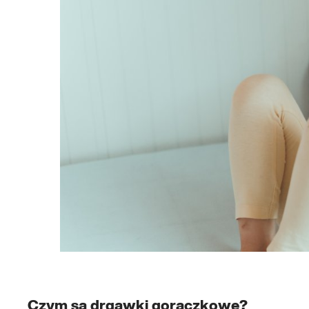
Czym są drgawki gorączkowe?