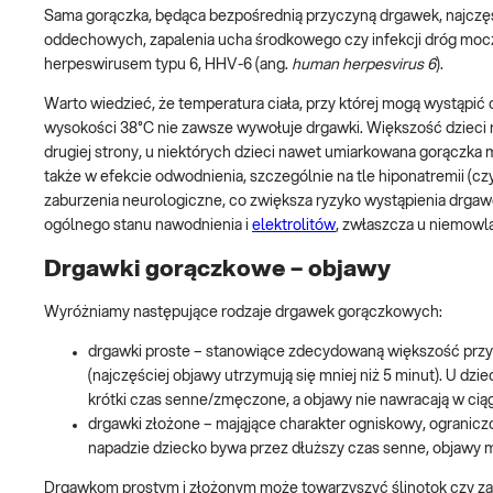
Sama gorączka, będąca bezpośrednią przyczyną drgawek, najczęśc
oddechowych, zapalenia ucha środkowego czy infekcji dróg mocz
herpeswirusem typu 6, HHV-6 (ang.
human herpesvirus 6
).
Warto wiedzieć, że temperatura ciała, przy której mogą wystąpić 
wysokości 38°C nie zawsze wywołuje drgawki. Większość dzieci n
drugiej strony, u niektórych dzieci nawet umiarkowana gorączka 
także w efekcie odwodnienia, szczególnie na tle hiponatremii (cz
zaburzenia neurologiczne, co zwiększa ryzyko wystąpienia drgawe
ogólnego stanu nawodnienia i
elektrolitów
, zwłaszcza u niemowlą
Drgawki gorączkowe – objawy
Wyróżniamy następujące rodzaje drgawek gorączkowych:
drgawki proste – stanowiące zdecydowaną większość przyp
(najczęściej objawy utrzymują się mniej niż 5 minut). U dzi
krótki czas senne/zmęczone, a objawy nie nawracają w cią
drgawki złożone – mająjące charakter ogniskowy, ograniczon
napadzie dziecko bywa przez dłuższy czas senne, objawy 
Drgawkom prostym i złożonym może towarzyszyć ślinotok czy zas