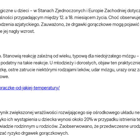
ogiczne u dzieci – w Stanach Zjednoczonych i Europie Zachodniej doty
alności przypadającym między 12. a 18. miesiącem życia. Choć obserwuje
dzenia azjatyckiego. Zauważono, że drgawki gorączkowe mogą pojawić s
 jej nagły wzrost.
 Stanowią reakcję zależną od wieku, typową dla niedojrzałego mózgu – 
podatny na takie reakcje. U młodzieży i dorosłych, objaw ten praktycznie
ę, ostre zatrucie niektórymi rodzajami leków, udar mózgu, urazy oraz 
towe.
goraczke-od-jakiej-temperatury/
wynik zwiększonej wrażliwości rozwijającego się ośrodkowego układu 
yko ich wystąpienia u dziecka wynosi około 20% w przypadku istnienia t
ywiadzie rodzinnym u rodziców. Zaobserwowano, że przedwczesne urodz
szać ryzyko drgawek gorączkowych.