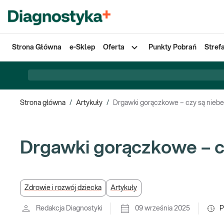
Strona Główna
e-Sklep
Oferta
Punkty Pobrań
Stref
Strona główna
/
Artykuły
/
Drgawki gorączkowe – czy są nieb
Drgawki gorączkowe – c
Zdrowie i rozwój dziecka
Artykuły
Redakcja Diagnostyki
09 września 2025
P