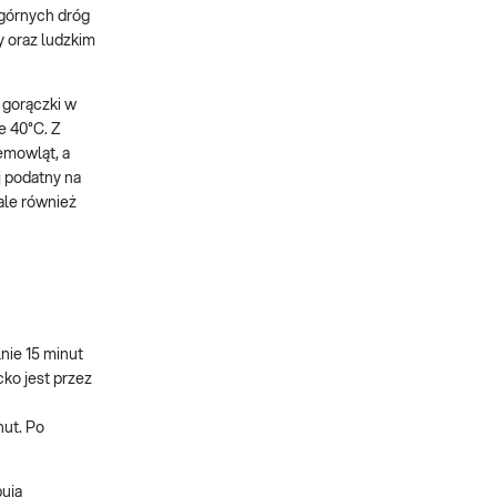
 górnych dróg
 oraz ludzkim
 gorączki w
e 40°C. Z
emowląt, a
j podatny na
ale również
nie 15 minut
cko jest przez
nut. Po
ują