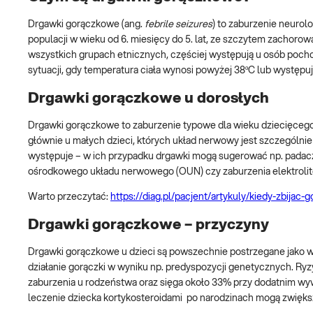
Drgawki gorączkowe (ang.
febrile seizures
) to zaburzenie neurol
populacji w wieku od 6. miesięcy do 5. lat, ze szczytem zachorow
wszystkich grupach etnicznych, częściej występują u osób pocho
sytuacji, gdy temperatura ciała wynosi powyżej 38ºC lub występuje
Drgawki gorączkowe u dorosłych
Drgawki gorączkowe to zaburzenie typowe dla wieku dziecięcego.
głównie u małych dzieci, których układ nerwowy jest szczególnie 
występuje – w ich przypadku drgawki mogą sugerować np. padaczk
ośrodkowego układu nerwowego (OUN) czy zaburzenia elektroli
Warto przeczytać:
https://diag.pl/pacjent/artykuly/kiedy-zbijac-
Drgawki gorączkowe – przyczyny
Drgawki gorączkowe u dzieci są powszechnie postrzegane jako 
działanie gorączki w wyniku np. predyspozycji genetycznych. Ryz
zaburzenia u rodzeństwa oraz sięga około 33% przy dodatnim w
leczenie dziecka kortykosteroidami po narodzinach mogą zwięk