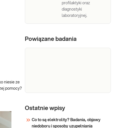
profilaktyki oraz
diagnostyki
laboratoryjnej.
Powiązane badania
o niesie ze
szej pomocy?
CRP,
CRP ilościowo. CRP (białko C-
reaktywne), jest tzw. białkiem
ilościowo
Ostatnie wpisy
ostrej fazy, szybkim
wskaźnikiem (4-8 godzin)
Co to są elektrolity? Badania, objawy
uszkodzeń tkanek w wyniku
niedoboru i sposoby uzupełniania
Sprawdź