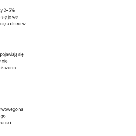
czy 2–5%
 się je we
ię u dzieci w
pojawiają się
 nie
zakażenia
nerwowego na
ego
enie i