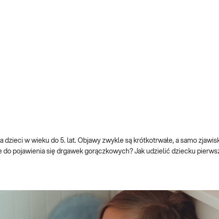
zieci w wieku do 5. lat. Objawy zwykle są krótkotrwałe, a samo zjawisk
ce do pojawienia się drgawek gorączkowych? Jak udzielić dziecku pierw