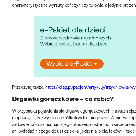
charakterystyczne wyrzuty kończyn czy tułowia, a jedynie prężeni
Przeczytaj także:
https://diag.pl/pacjent/artykuly/trzydniowka-w
Drgawki gorączkowe – co robić?
W przypadku pojawienia się drgawek gorączkowych, najważniejsz
niepokojąco, zazwyczaj są krótkotrwałe i niegroźne. W pierwszej 
zadławienia) oraz usunąć z jego otoczenia ostre lub twarde pr
ani wkładać niczego do ust dziecka (jedzenia, picia, leków) – t