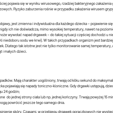
iej pojawia się w wyniku wirusowego, rzadziej bakteryjnego zakażenia
owych. Ryzyko zaburzenia rośnie w przypadku zakażenia wirusem grypy
objawy, jest zmienna i indywidualna dla każdego dziecka – pojawienie się
igdy ich nie doświadcza, mimo wysokiej temperatury, nawet na poziomi
może wywołać napad drgawek – do takiej sytuacji częściej dochodzi u ni
yli niedoboru sodu we krwi). W takich przypadkach organizm jest bardzie
k. Dlatego tak istotne jest nie tylko monitorowanie samej temperatury, 
t i małych dzieci.
adków. Mają charakter uogólniony, trwają od kilku sekund do maksymal
ecka pojawiają się napady toniczno-kloniczne. Gdy drgawki ustępują, dzie
gu 24 godzin;
e do jednej strony ciała lub np. jednej kończyny. Trwają powyżej 15 mi
mogą powrócić jeszcze tego samego dnia.
inienie skóry. Czasami, w przebiegu drgawek gorączkowych nie występ