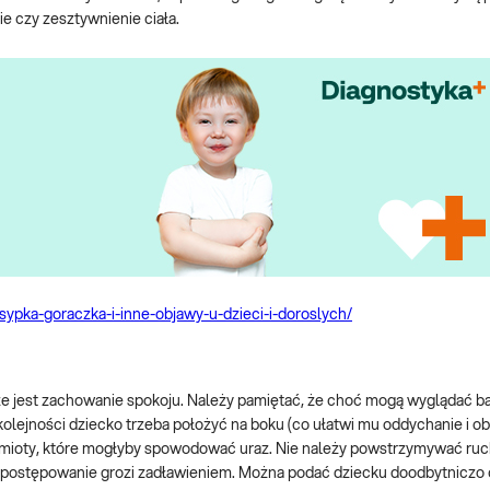
e czy zesztywnienie ciała.
ysypka-goraczka-i-inne-objawy-u-dzieci-i-doroslych/
e jest zachowanie spokoju. Należy pamiętać, że choć mogą wyglądać b
kolejności dziecko trzeba położyć na boku (co ułatwi mu oddychanie i ob
zedmioty, które mogłyby spowodować uraz. Nie należy powstrzymywać r
akie postępowanie grozi zadławieniem. Można podać dziecku doodbytniczo 