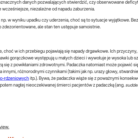
oznacznych danych pozwalających stwierdzić, czy obserwowane deficyt
 wcześniejsze, niezależne od napadu zaburzenia.
p. w wyniku upadku czy uderzenia, choć są to sytuacje wyjątkowe. Be
b zdezorientowane, ale stan ten ustępuje samoistnie.
 choć w ich przebiegu pojawiają się napady drgawkowe. Ich przyczyny, 
awki gorączkowe występują u małych dzieci i wywołuje je wysoka lub s
iążą się z powikłaniami zdrowotnymi. Padaczka natomiast może pojawić s
 innymi, różnorodnymi czynnikami (takimi jak np. urazy głowy, stwardni
o-rdzeniowych
itp.). Bywa, że padaczka wiąże się z poważnymi konsek
ołem nagłej nieoczekiwanej śmierci pacjentów z padaczką (ang.
sudde
view.