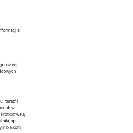
i
nformacji z
gotrwałej.
dulcowych
i teraz” i
ia ich w
ć krótkotrwałą
niki, np.
ym białkom i