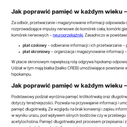
Jak poprawić pamięć w każdym wieku 
Za odbiór, przetwarzanie i magazynowanie informacji odpowiada 
rozprowadzające impulsy nerwowe do komórek ciała, komórki glej
komórek nerwowych –
neuroprzekaźniki
. Zasadniczo w powstawa
płat czołowy
– odbieranie informacji i ich przetwarzanie –
płat skroniowy
– organizacja i magazynowanie informacji 
W płacie skroniowym największą rolę odgrywa hipokamp odpowiada
Udział w tym mają białka (białko CREB) umożliwiające powstani
hipokampu.
Jak poprawić pamięć w każdym wieku – 
Podstawowy podział wyróżnia pamięć krótkotrwałą oraz długotrwał
dotyczy teraźniejszości. Pozwala na przyswajanie informacji i um
pamięć długotrwałą. Ze względu na brak konwersji i zapisu informa
w wyniku urazu, pod wpływem silnych bodźców czy w przebiegu ch
acetylocholina. Pamięć długotrwała jest procesem przepisania i