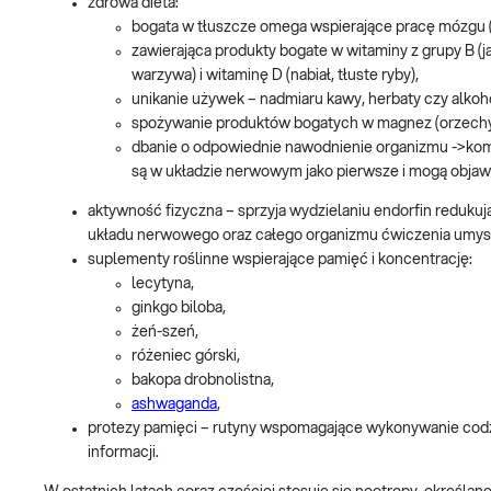
zdrowa dieta:
bogata w tłuszcze omega wspierające pracę mózgu (
zawierająca produkty bogate w witaminy z grupy B (ja
warzywa) i witaminę D (nabiał, tłuste ryby),
unikanie używek – nadmiaru kawy, herbaty czy alkoh
spożywanie produktów bogatych w magnez (orzechy, p
dbanie o odpowiednie nawodnienie organizmu ->kom
są w układzie nerwowym jako pierwsze i mogą objawi
aktywność fizyczna – sprzyja wydzielaniu endorfin reduku
układu nerwowego oraz całego organizmu ćwiczenia umysło
suplementy roślinne wspierające pamięć i koncentrację:
lecytyna,
ginkgo biloba,
żeń-szeń,
różeniec górski,
bakopa drobnolistna,
ashwaganda
,
protezy pamięci – rutyny wspomagające wykonywanie codzi
informacji.