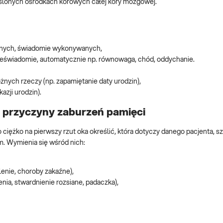
eślonych ośrodkach korowych całej kory mózgowej.
onych, świadomie wykonywanych,
eświadomie, automatycznie np. równowaga, chód, oddychanie.
żnych rzeczy (np. zapamiętanie daty urodzin),
azji urodzin).
 przyczyny zaburzeń pamięci
 ciężko na pierwszy rzut oka określić, która dotyczy danego pacjenta, s
. Wymienia się wśród nich:
enie, choroby zakaźne),
renia, stwardnienie rozsiane, padaczka),