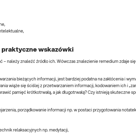
ne,
telektualne,
– praktyczne wskazówki
ć – należy znaleźć źródło ich. Wówczas znalezienie remedium zdaje się
arzania bieżących informacji, jest bardziej podatna na zakłócenia i wy
ia wiąże się ściślej z przetwarzaniem informacji, kodowaniem ich i „z
rawić pamięć krótkotrwałą, a jak długotrwałą? Czy istnieją skuteczne s
jarzenia, porządkowanie informacji np. w postaci przygotowania notatek
echnik relaksacyjnych np. medytacji,