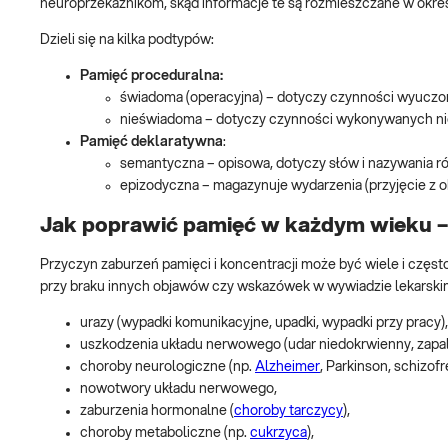
neuroprzekaźnikom, skąd informacje te są rozmieszczane w okr
Dzieli się na kilka podtypów:
Pamięć proceduralna:
świadoma (operacyjna) – dotyczy czynności wyucz
nieświadoma – dotyczy czynności wykonywanych ni
Pamięć deklaratywna
:
semantyczna – opisowa, dotyczy słów i nazywania ró
epizodyczna – magazynuje wydarzenia (przyjęcie z ok
Jak poprawić pamięć w każdym wieku –
Przyczyn zaburzeń pamięci i koncentracji może być wiele i często
przy braku innych objawów czy wskazówek w wywiadzie lekarskim
urazy (wypadki komunikacyjne, upadki, wypadki przy pracy),
uszkodzenia układu nerwowego (udar niedokrwienny, zapal
choroby neurologiczne (np.
Alzheimer
, Parkinson, schizof
nowotwory układu nerwowego,
zaburzenia hormonalne (
choroby tarczycy
),
choroby metaboliczne (np.
cukrzyca
),