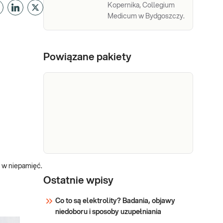
Kopernika, Collegium
Medicum w Bydgoszczy.
Powiązane pakiety
ą w niepamięć.
e-Pakiet
Dedykowany dla: Kobiet,
kompleksowe
Ostatnie wpisy
Mężczyzn Wskazany: →
Profilaktycznie, do oceny
badania krwi
Co to są elektrolity? Badania, objawy
stanu zdrowia ##
niedoboru i sposoby uzupełniania
Sprawdź