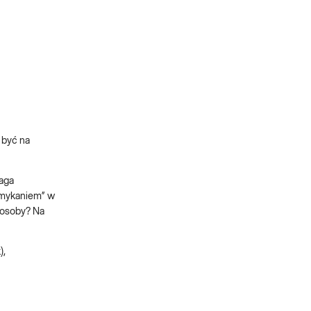
 być na
maga
amykaniem” w
posoby? Na
),