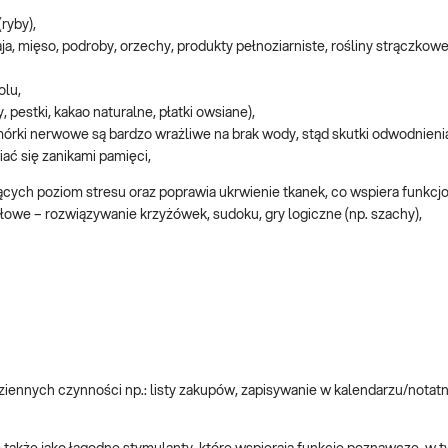
ryby),
ja, mięso, podroby, orzechy, produkty pełnoziarniste, rośliny strączkowe
olu,
estki, kakao naturalne, płatki owsiane),
órki nerwowe są bardzo wrażliwe na brak wody, stąd skutki odwodnien
ać się zanikami pamięci,
jących poziom stresu oraz poprawia ukrwienie tkanek, co wspiera funkc
we – rozwiązywanie krzyżówek, sudoku, gry logiczne (np. szachy),
ennych czynności np.: listy zakupów, zapisywanie w kalendarzu/notatn