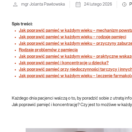
mgr Jolanta Pawłowska
24 lutego 2026
P
Spis treści:
Jak poprawić pamięć w każdym wieku – mechanizm powst
Jak poprawić pamięć w każdym wieku – rodzaje pamięci
Jak poprawić pamięć w każdym wieku – przyczyny zaburze
Rodzaje problemów z pamięcią
Jak poprawić pamięć w każdym wieku – praktyczne wska
Jak poprawić pamięć i koncentrację u dziecka?
Jak poprawić pamięć przy niedoczynności tarczycy i inny
Jak poprawić pamięć w każdym wieku – leczenie farmakol
Każdego dnia pacjenci walczą o to, by poradzić sobie z utratą in
Jak poprawić pamięć i koncentrację? Czy jest to możliwe w ka