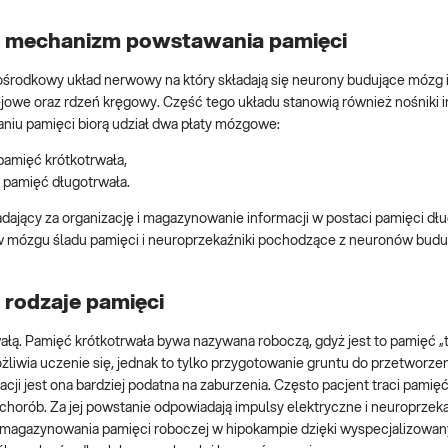
– mechanizm powstawania pamięci
ośrodkowy układ nerwowy na który składają się neurony budujące mózg 
owe oraz rdzeń kręgowy. Część tego układu stanowią również nośniki i
niu pamięci biorą udział dwa płaty mózgowe:
 pamięć krótkotrwała,
– pamięć długotrwała.
jący za organizację i magazynowanie informacji w postaci pamięci dłu
e w mózgu śladu pamięci i neuroprzekaźniki pochodzące z neuronów bu
rodzaje pamięci
ą. Pamięć krótkotrwała bywa nazywana roboczą, gdyż jest to pamięć „tu 
ożliwia uczenie się, jednak to tylko przygotowanie gruntu do przetworzen
cji jest ona bardziej podatna na zaburzenia. Często pacjent traci pamię
orób. Za jej powstanie odpowiadają impulsy elektryczne i neuroprzekaź
 zmagazynowania pamięci roboczej w hipokampie dzięki wyspecjalizowan