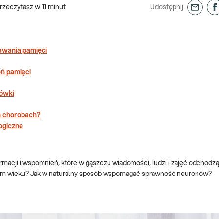
rzeczytasz w
11
minut
Udostępnij
awania pamięci
ń pamięci
zówki
ch chorobach?
ogiczne
formacji i wspomnień, które w gąszczu wiadomości, ludzi i zajęć odchodz
żdym wieku? Jak w naturalny sposób wspomagać sprawność neuronów?