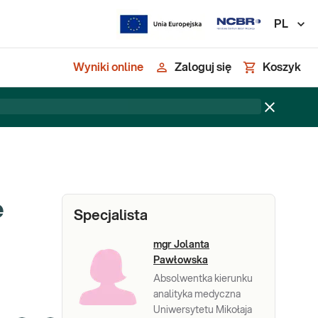
PL
Wyniki online
Zaloguj się
Koszyk
e
Specjalista
mgr Jolanta
Pawłowska
Absolwentka kierunku
analityka medyczna
Uniwersytetu Mikołaja