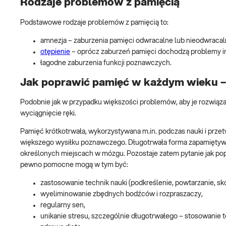
Rodzaje problemów z pamięcią
Podstawowe rodzaje problemów z pamięcią to:
amnezja – zaburzenia pamięci odwracalne lub nieodwracal
otępienie
– oprócz zaburzeń pamięci dochodzą problemy in
łagodne zaburzenia funkcji poznawczych.
Jak poprawić pamięć w każdym wieku 
Podobnie jak w przypadku większości problemów, aby je rozwiąza
wyciągnięcie ręki.
Pamięć krótkotrwała, wykorzystywana m.in. podczas nauki i przetw
większego wysiłku poznawczego. Długotrwała forma zapamiętywan
określonych miejscach w mózgu. Pozostaje zatem pytanie jak pop
pewno pomocne mogą w tym być:
zastosowanie technik nauki (podkreślenie, powtarzanie, sko
wyeliminowanie zbędnych bodźców i rozpraszaczy,
regularny sen,
unikanie stresu, szczególnie długotrwałego – stosowanie t