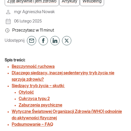
Żyję aktywnie i jem zdrowo
Artykuły
Wellbeing
mgr Agnieszka Nowak
06 lutego 2025
Przeczytasz w
11
minut
Udostępnij
Spis treści:
Bezczynność ruchowa
Dlaczego siedzący, inaczej sedenteryjny tryb życia nie
sprzyja zdrowiu?
Siedzący tryb życia – skutki
Otyłość
Cukrzyca typu 2
Zaburzenia psychiczne
Wytyczne Światowej Organizacji Zdrowia (WHO) odnośnie
do aktywności fizycznej
Podsumowanie – FAQ