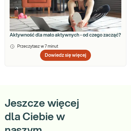
Aktywność dla mało aktywnych - od czego zacząć?
Przeczytasz w
7
minut
Dowiedz się więcej
Jeszcze więcej
dla Ciebie w
naszym