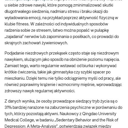
u siebie zdrowe nawyki, które pomogą zminimalizować skutki
długotrwałego siedzenia, nadmiaru stresu i braku okazji do
wyładowania emocji, na przykład poprzez aktywność fizyczną w
klubie fitness. W zależności od indywidualnych sposobów
radzenia sobie ze stresem, łatwo można popaść w pułapkę
„zajadania” nerwów lub zapominania o posiłkach, co prowadzi do
skrajnych zachowań żywieniowych.
Podjadanie niezdrowych przekąsek często staje się niezdrowym
nawykiem, służącym jako sposób na obniżenie poziomu napięcia.
Zamiast tego, warto regularnie wstawać od biurka i wykonywać
krótkie ćwiczenia, takie jak gimnastyka czy szybki spacer po
mieszkaniu. Dzięki temu nie tylko odciągniemy myśli od pracy, ale
również poprawimy krążenie i wzmocnimy mięśnie, wprowadzając
zdrowszy nawyk regularnej aktywności.
Z danych wynika, że osoby prowadzące siedzący tryb życia są o
31% bardziej narażone na zaburzenia psychiczne w porównaniu do
tych, którzy pozostają aktywni. Naukowcy z Qingdao University
Medical College, w badaniu „Sedentary Behavior and the Risk of
Depression: A Meta-Analysis”, potwierdzają związek między