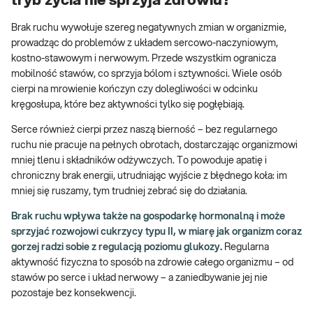
tryb życia nie sprzyja zdrowiu?
Brak ruchu wywołuje szereg negatywnych zmian w organizmie,
prowadząc do problemów z układem sercowo-naczyniowym,
kostno-stawowym i nerwowym. Przede wszystkim ogranicza
mobilność stawów, co sprzyja bólom i sztywności. Wiele osób
cierpi na mrowienie kończyn czy dolegliwości w odcinku
kręgosłupa, które bez aktywności tylko się pogłębiają.
Serce również cierpi przez naszą bierność – bez regularnego
ruchu nie pracuje na pełnych obrotach, dostarczając organizmowi
mniej tlenu i składników odżywczych. To powoduje apatię i
chroniczny brak energii, utrudniając wyjście z błędnego koła: im
mniej się ruszamy, tym trudniej zebrać się do działania.
Brak ruchu wpływa także na gospodarkę hormonalną i może
sprzyjać rozwojowi cukrzycy typu II, w miarę jak organizm coraz
gorzej radzi sobie z regulacją poziomu glukozy.
Regularna
aktywność fizyczna to sposób na zdrowie całego organizmu – od
stawów po serce i układ nerwowy – a zaniedbywanie jej nie
pozostaje bez konsekwencji.