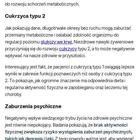
do rozwoju schorzeń metabolicznych.
Cukrzyca typu 2
Jak pokazują dane, długotrwałe okresy bez ruchu mogą zaburzać
przemiany metaboliczne i osłabiać zdolność organizmu do
regulacji poziomu
glukozy we krwi.
Niezdrowe nawyki żywieniowe
przyczyniają się do rozwoju
cukrzycy
typu 2, a to może negatywnie
wpływać na nasze zdrowie w przyszłości.
Interesujący jest fakt, że pacjenci z cukrzycą typu 1 osiągają lepsze
wyniki w zakresie funkcji poznawczych niż osoby z cukrzycą typu
2. To pokazuje, jak ogromne znaczenie ma odpowiednia dieta i
regularna aktywność fizyczna w zapobieganiu oraz leczeniu tej
choroby.
Zaburzenia psychiczne
Negatywny wpływ siedzącego trybu życia na zdrowie psychiczne
jest równie niepokojący. Badania pokazują, że
brak aktywności
fizycznej zwiększa ryzyko wystąpienia zaburzeń psychicznych,
takich jak depresja i lęki
. Z tego powodu ważne jest, aby wspierać