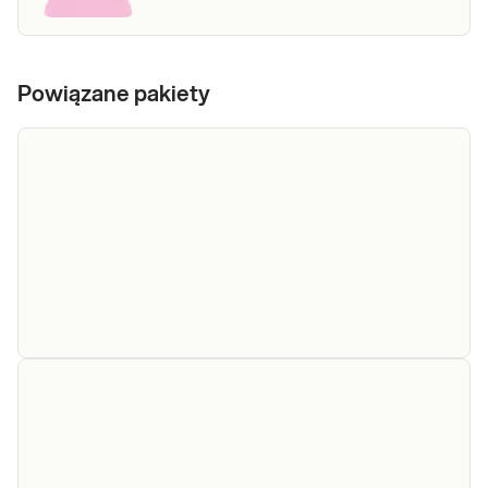
Powiązane pakiety
e-Pakiet
przed dietą -
Dedykowany dla: Kobiet, Mężczyzn, Dzieci
kompleksowy
Uwaga! Jeżeli kupujesz badanie dla dziecka,
zrealizuj je w punkcie przyjaznym dzieciom
(badania do