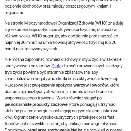
mężczyźni, a różnice występują także między grupami o różnym
poziomie dochodów oraz między poszczególnymi krajami i
regionami.
Na stronie Międzynarodowej Organizacji Zdrowia (WHO) znajdują
się rekomendacje dotyczące aktywności fizycznej dla osób w
różnym wieku. WHO sugeruje, aby codziennie przeznaczać co
najmniej 30 minut na umiarkowaną aktywność fizyczną lub 20
minut na intensywny wysiłek.
Nie można zapominać również o zdrowym stylu życia w zakresie
spożywanych pokarmów.
Dieta
dla osób prowadzących siedzący
tryb życia powinna być starannie zbilansowana, aby
zminimalizować negatywne skutki braku aktywności fizycznej.
Kluczowe jest
zwiększenie spożycia warzyw i owoców
, które
dostarczają niezbędnych witamin, minerałów oraz błonnika,
wspomagającego trawienie. Warto również sięgać po
pełnoziarniste produkty zbożowe
, które pomagają utrzymać
stabilny poziom energii i zapobiegają nagłym skokom cukru we
krwi. Ograniczenie wysokokalorycznych przekąsek oraz fast
foodów jest niezwykle istotne, aby uniknąć nadwagi i otyłości.
Dodatkowo,
regularne spożywanie białka
, na przykład w postaci