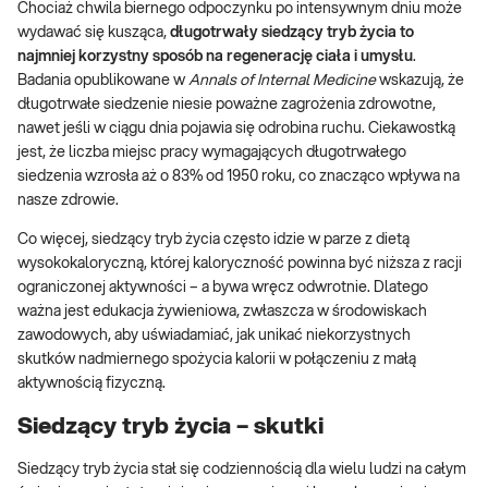
Chociaż chwila biernego odpoczynku po intensywnym dniu może
wydawać się kusząca,
długotrwały siedzący tryb życia to
najmniej korzystny sposób na regenerację ciała i umysłu
.
Badania opublikowane w
Annals of Internal Medicine
wskazują, że
długotrwałe siedzenie niesie poważne zagrożenia zdrowotne,
nawet jeśli w ciągu dnia pojawia się odrobina ruchu. Ciekawostką
jest, że liczba miejsc pracy wymagających długotrwałego
siedzenia wzrosła aż o 83% od 1950 roku, co znacząco wpływa na
nasze zdrowie.
Co więcej, siedzący tryb życia często idzie w parze z dietą
wysokokaloryczną, której kaloryczność powinna być niższa z racji
ograniczonej aktywności – a bywa wręcz odwrotnie. Dlatego
ważna jest edukacja żywieniowa, zwłaszcza w środowiskach
zawodowych, aby uświadamiać, jak unikać niekorzystnych
skutków nadmiernego spożycia kalorii w połączeniu z małą
aktywnością fizyczną.
Siedzący tryb życia – skutki
Siedzący tryb życia stał się codziennością dla wielu ludzi na całym