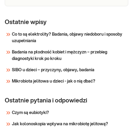
węglo
Morfologia
Morfologia krwi pełna (5-diff) Podstawowe
badanie krwi oceniające liczbę i wygląd krwinek:
krwi
Ostatnie wpisy
czerwonych, białych (w 5 frakcjach) oraz płytek
krwi. Pomaga w wykrywaniu infekcji, stanów
Co to są elektrolity? Badania, objawy niedoboru i sposoby
zapalnych, niedokrwistości i innych zaburzeń.
uzupełniania
Sprawdź
Stosowane w diagnosty
Badania na płodność kobiet i mężczyzn – przebieg
diagnostyki krok po kroku
SIBO u dzieci – przyczyny, objawy, badania
Mikrobiota jelitowa u dzieci - jak o nią dbać?
Ostatnie pytania i odpowiedzi
Czym są eubiotyki?
Jak kolonoskopia wpływa na mikrobiotę jelitową?