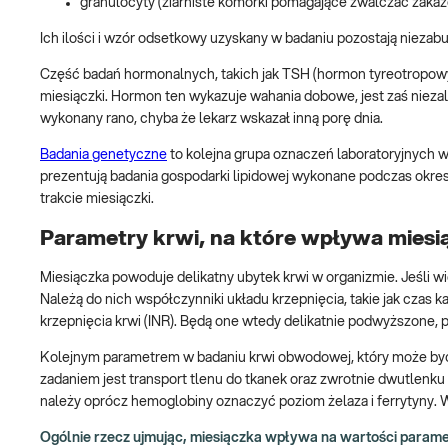
granulocyty (ziarniste komórki pomagające zwalczać zakażen
Ich ilości i wzór odsetkowy uzyskany w badaniu pozostają niezab
Część badań hormonalnych, takich jak TSH (hormon tyreotropowy,
miesiączki. Hormon ten wykazuje wahania dobowe, jest zaś nieza
wykonany rano, chyba że lekarz wskazał inną porę dnia.
Badania genetyczne
to kolejna grupa oznaczeń laboratoryjnych 
prezentują badania gospodarki lipidowej wykonane podczas okr
trakcie miesiączki.
Parametry krwi, na które wpływa miesi
Miesiączka powoduje delikatny ubytek krwi w organizmie. Jeśli 
Należą do nich współczynniki układu krzepnięcia, takie jak cza
krzepnięcia krwi (INR). Będą one wtedy delikatnie podwyższone, p
Kolejnym parametrem w badaniu krwi obwodowej, który może być o
zadaniem jest transport tlenu do tkanek oraz zwrotnie dwutlenk
należy oprócz hemoglobiny oznaczyć poziom żelaza i ferrytyny.
Ogólnie rzecz ujmując, miesiączka wpływa na wartości param