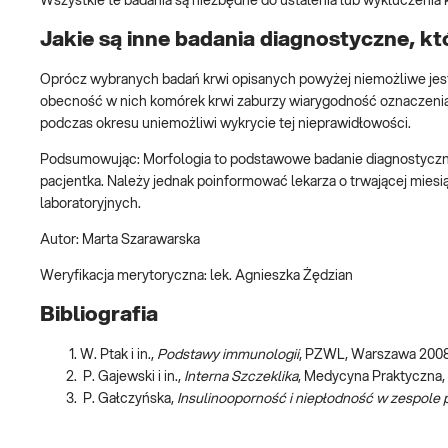
Wszystkie te badania są niezbędne do ustalenia lub wykluczenia
Jakie są inne badania diagnostyczne, k
Oprócz wybranych badań krwi opisanych powyżej niemożliwe jes
obecność w nich komórek krwi zaburzy wiarygodność oznaczenia
podczas okresu uniemożliwi wykrycie tej nieprawidłowości.
Podsumowując: Morfologia to podstawowe badanie diagnostyczne, k
pacjentka. Należy jednak poinformować lekarza o trwającej miesią
laboratoryjnych.
Autor: Marta Szarawarska
Weryfikacja merytoryczna: lek. Agnieszka Żędzian
Bibliografia
W. Ptak i in.,
Podstawy immunologii
, PZWL, Warszawa 2008,
P. Gajewski i in.,
Interna Szczeklika
, Medycyna Praktyczna, 
P. Gałczyńska,
Insulinooporność i niepłodność w zespole 