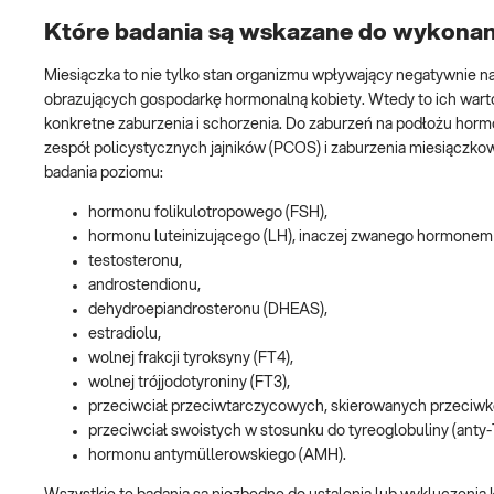
Które badania są wskazane do wykonan
Miesiączka to nie tylko stan organizmu wpływający negatywnie 
obrazujących gospodarkę hormonalną kobiety. Wtedy to ich warto
konkretne zaburzenia i schorzenia. Do zaburzeń na podłożu hormo
zespół policystycznych jajników (PCOS) i zaburzenia miesiączkow
badania poziomu:
hormonu folikulotropowego (FSH),
hormonu luteinizującego (LH), inaczej zwanego hormone
testosteronu,
androstendionu,
dehydroepiandrosteronu (DHEAS),
estradiolu,
wolnej frakcji tyroksyny (FT4),
wolnej trójjodotyroniny (FT3),
przeciwciał przeciwtarczycowych, skierowanych przeciwk
przeciwciał swoistych w stosunku do tyreoglobuliny (anty-
hormonu antymüllerowskiego (AMH).