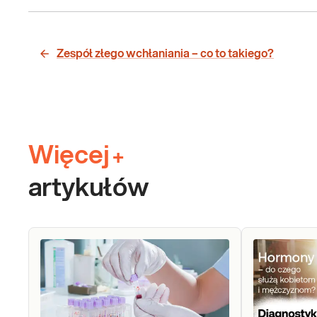
Zespół złego wchłaniania – co to takiego?
Więcej
+
artykułów