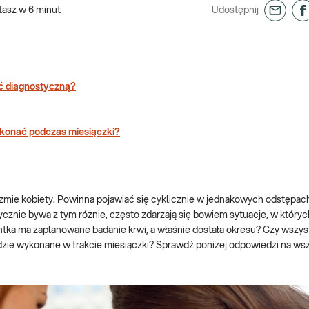
tasz w
6
minut
Udostępnij
ść diagnostyczną?
ykonać podczas miesiączki?
zmie kobiety. Powinna pojawiać się cyklicznie w jednakowych odstępac
ycznie bywa z tym różnie, często zdarzają się bowiem sytuacje, w który
ntka ma zaplanowane badanie krwi, a właśnie dostała okresu? Czy wszys
ędzie wykonane w trakcie miesiączki? Sprawdź poniżej odpowiedzi na ws