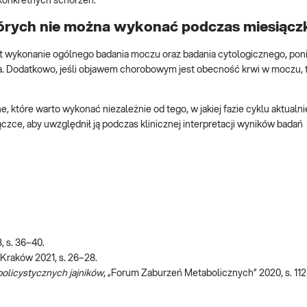
 konkretnych schorzeń.
tórych nie można wykonać podczas miesiącz
t wykonanie ogólnego badania moczu oraz badania cytologicznego, po
. Dodatkowo, jeśli objawem chorobowym jest obecność krwi w moczu, 
tóre warto wykonać niezależnie od tego, w jakiej fazie cyklu aktualnie
czce, aby uwzględnił ją podczas klinicznej interpretacji wyników badań
 s. 36–40.
Kraków 2021, s. 26–28.
policystycznych jajników
, „Forum Zaburzeń Metabolicznych” 2020, s. 112