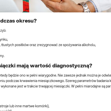
odczas okresu?
yli:
ynku,
 tłustych posiłków oraz zrezygnować ze spożywania alkoholu,
ny.
siączki mają wartość diagnostyczną?
tedy będzie ono w pełni wiarygodne. Nie zawsze jednak można je odwle
eniu podczas krwawienia miesiączkowego. Szereg parametrów badania k
konane jest w trakcie trwającej miesiączki. W pełni miarodajne są par
troje lub inne martwe komórki),