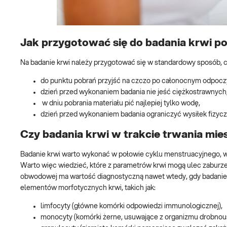
Jak przygotować się do badania krwi p
Na badanie krwi należy przygotować się w standardowy sposób, cz
do punktu pobrań przyjść na czczo po całonocnym odpocz
dzień przed wykonaniem badania nie jeść ciężkostrawnych,
w dniu pobrania materiału pić najlepiej tylko wodę,
dzień przed wykonaniem badania ograniczyć wysiłek fizycz
Czy badania krwi w trakcie trwania mie
Badanie krwi warto wykonać w połowie cyklu menstruacyjnego, w
Warto więc wiedzieć, które z parametrów krwi mogą ulec zaburz
obwodowej ma wartość diagnostyczną nawet wtedy, gdy badanie wy
elementów morfotycznych krwi, takich jak:
limfocyty (główne komórki odpowiedzi immunologicznej),
monocyty (komórki żerne, usuwające z organizmu drobnous