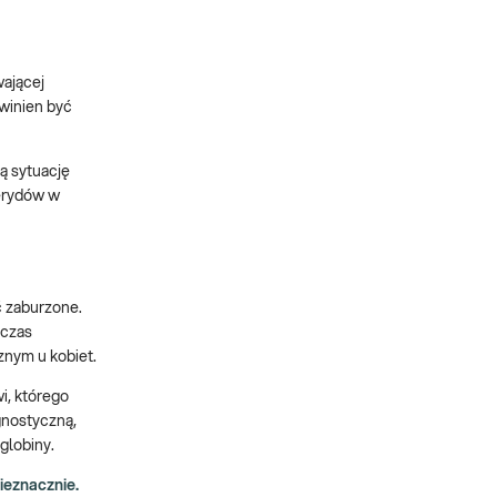
wającej
winien być
ą sytuację
cerydów w
ć zaburzone.
 czas
znym u kobiet.
i, którego
gnostyczną,
globiny.
ieznacznie.