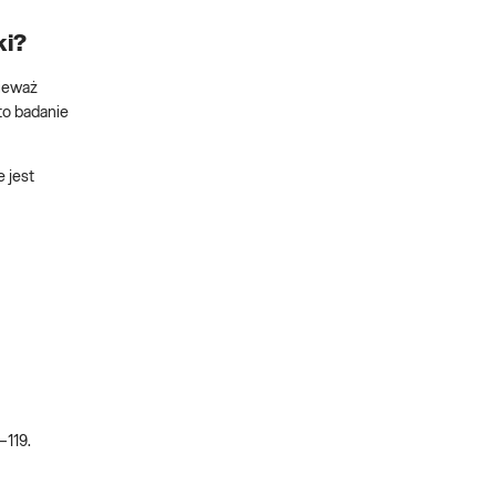
ki?
nieważ
to badanie
 jest
–119.