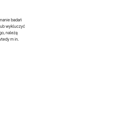
onanie badań
 lub wykluczyć
go, należą
tedy m in.