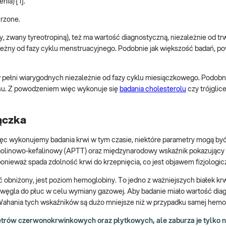
ia) [1].
urzone.
 zwany tyreotropiną), też ma wartość diagnostyczną, niezależnie od tr
leżny od fazy cyklu menstruacyjnego. Podobnie jak większość badań, po
w pełni wiarygodnych niezależnie od fazy cyklu miesiączkowego. Podobn
esu. Z powodzeniem więc wykonuje się
badania cholesterolu
czy trójgli
ączka
więc wykonujemy badania krwi w tym czasie, niektóre parametry mogą by
s kaolinowo-kefalinowy (APTT) oraz międzynarodowy wskaźnik pokazujący
onieważ spada zdolność krwi do krzepnięcia, co jest objawem fizjologic
bniżony, jest poziom hemoglobiny. To jedno z ważniejszych białek krw
u węgla do płuc w celu wymiany gazowej. Aby badanie miało wartość dia
 Wahania tych wskaźników są dużo mniejsze niż w przypadku samej hemo
etrów czerwonokrwinkowych oraz płytkowych, ale zaburza je tylko n