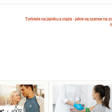
Torbiele na jajniku a ciąża - jakie są szanse na z