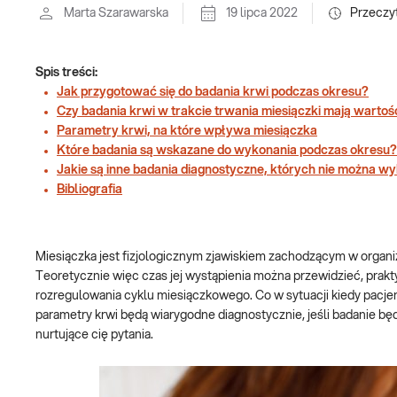
Marta Szarawarska
19 lipca 2022
Przeczy
Spis treści:
Jak przygotować się do badania krwi podczas okresu?
Czy badania krwi w trakcie trwania miesiączki mają warto
Parametry krwi, na które wpływa miesiączka
Które badania są wskazane do wykonania podczas okresu?
Jakie są inne badania diagnostyczne, których nie można w
Bibliografia
Miesiączka jest fizjologicznym zjawiskiem zachodzącym w organi
Teoretycznie więc czas jej wystąpienia można przewidzieć, prakt
rozregulowania cyklu miesiączkowego. Co w sytuacji kiedy pacje
parametry krwi będą wiarygodne diagnostycznie, jeśli badanie b
nurtujące cię pytania.