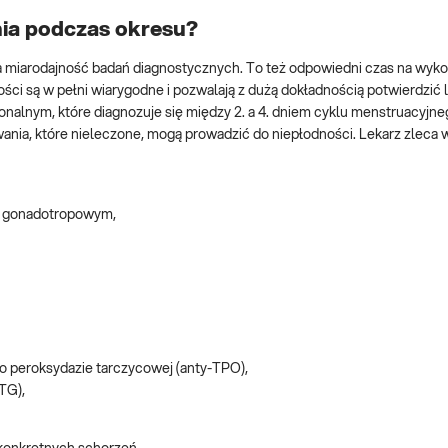
ia podczas okresu?
na miarodajność badań diagnostycznych. To też odpowiedni czas na wyk
ści są w pełni wiarygodne i pozwalają z dużą dokładnością potwierdzić
nalnym, które diagnozuje się między 2. a 4. dniem cyklu menstruacyjne
ania, które nieleczone, mogą prowadzić do niepłodności. Lekarz zleca w
m gonadotropowym,
o peroksydazie tarczycowej (anty-TPO),
TG),