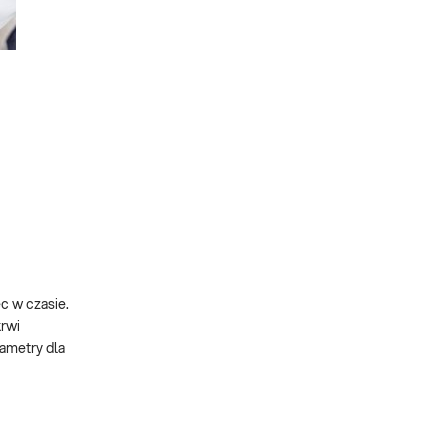
c w czasie.
rwi
ametry dla