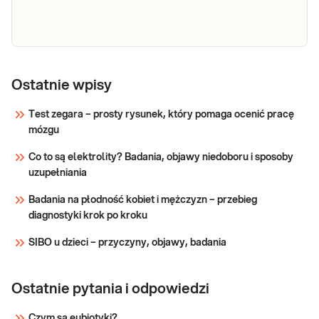
Wykorzystywane w identyfikacji zaburzeń
Sprawdź
tolerancji węglowodanów oraz metabolizmu
węglo
Witamina
Witamina A. Witamina A, retinol w surowicy.
Potwierdzeniu niedoboru retinolu przydatne w
A
Ostatnie wpisy
diagnostyce zespołu złego wchłaniania i
profilaktyki ślepoty zmierzchowej. Istotne w
Test zegara – prosty rysunek, który pomaga ocenić pracę
przypadku leczenia pozajelitowego.
mózgu
Sprawdź
Co to są elektrolity? Badania, objawy niedoboru i sposoby
uzupełniania
Badania na płodność kobiet i mężczyzn – przebieg
diagnostyki krok po kroku
SIBO u dzieci – przyczyny, objawy, badania
Ostatnie pytania i odpowiedzi
Czym są eubiotyki?