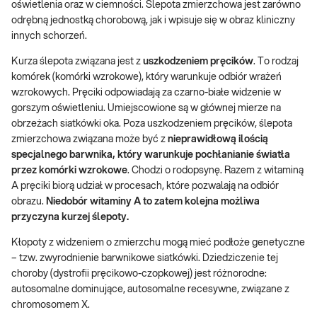
oświetlenia oraz w ciemności. Ślepota zmierzchowa jest zarówno
odrębną jednostką chorobową, jak i wpisuje się w obraz kliniczny
innych schorzeń.
Kurza ślepota związana jest z
uszkodzeniem pręcików
. To rodzaj
komórek (komórki wzrokowe), który warunkuje odbiór wrażeń
wzrokowych. Pręciki odpowiadają za czarno-białe widzenie w
gorszym oświetleniu. Umiejscowione są w głównej mierze na
obrzeżach siatkówki oka. Poza uszkodzeniem pręcików, ślepota
zmierzchowa związana może być z
nieprawidłową ilością
specjalnego barwnika, który warunkuje pochłanianie światła
przez komórki wzrokowe
. Chodzi o rodopsynę. Razem z witaminą
A pręciki biorą udział w procesach, które pozwalają na odbiór
obrazu.
Niedobór witaminy A to zatem kolejna możliwa
przyczyna kurzej ślepoty.
Kłopoty z widzeniem o zmierzchu mogą mieć podłoże genetyczne
– tzw. zwyrodnienie barwnikowe siatkówki. Dziedziczenie tej
choroby (dystrofii pręcikowo-czopkowej) jest różnorodne:
autosomalne dominujące, autosomalne recesywne, związane z
chromosomem X.