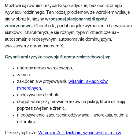
Możliwe są również przypadki sporadyczne, bez obciążonego
wywiadu rodzinnego. Ten rodzaj problemów ze wzrokiem wpisuje
się w obraz kliniczny
wrodzonej stacjonarnej ślepoty
zmierzchowej
. Choroba ta, podobnie jak zwyrodnienie barwnikowe
siatkówki, charakteryzuje się różnymi typami dziedziczenia –
autosomalnie recesywnym, autosomalnie dominującym,
związanym z chromosomem X.
Czynnikami ryzyka rozwoju ślepoty zmierzchowej są:
choroby nerwu wzrokowego,
zaćma,
zakłócenia w przyswajaniu
witamin i składników
mineralnych
,
nadużywanie alkoholu,
długotrwałe przyjmowanie leków na jaskrę, które działają
poprzez zwężenie źrenic,
niedożywienie, zaburzenia odżywiania – anoreksja, bulimia,
ortoreksja.
Przeczytaj także:
Witamina A – działanie, właściwości i rola w