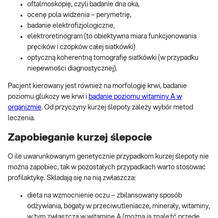
oftalmoskopię, czyli badanie dna oka,
ocenę pola widzenia – perymetrię,
badanie elektrofizjologiczne,
elektroretinogram (to obiektywna miara funkcjonowania
pręcików i czopków całej siatkówki)
optyczną koherentną tomografię siatkówki (w przypadku
niepewności diagnostycznej).
Pacjent kierowany jest również na morfologię krwi, badanie
poziomu glukozy we krwi i
badanie poziomu witaminy A w
organizmie
. Od przyczyny kurzej ślepoty zależy wybór metod
leczenia.
Zapobieganie kurzej ślepocie
O ile uwarunkowanym genetycznie przypadkom kurzej ślepoty nie
można zapobiec, tak w pozostałych przypadkach warto stosować
profilaktykę. Składają się na nią zwłaszcza:
dieta na wzmocnienie oczu – zbilansowany sposób
odżywiania, bogaty w przeciwutleniacze, minerały, witaminy,
w tym zwłaszcza w witaminę A (można ją znaleźć przede