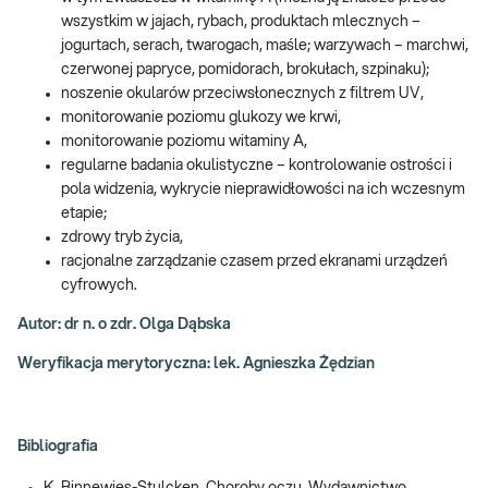
wszystkim w jajach, rybach, produktach mlecznych –
jogurtach, serach, twarogach, maśle; warzywach – marchwi,
czerwonej papryce, pomidorach, brokułach, szpinaku);
noszenie okularów przeciwsłonecznych z filtrem UV,
monitorowanie poziomu glukozy we krwi,
monitorowanie poziomu witaminy A,
regularne badania okulistyczne – kontrolowanie ostrości i
pola widzenia, wykrycie nieprawidłowości na ich wczesnym
etapie;
zdrowy tryb życia,
racjonalne zarządzanie czasem przed ekranami urządzeń
cyfrowych.
Autor: dr n. o zdr. Olga Dąbska
Weryfikacja merytoryczna: lek. Agnieszka Żędzian
Bibliografia
K. Binnewies-Stulcken, Choroby oczu, Wydawnictwo