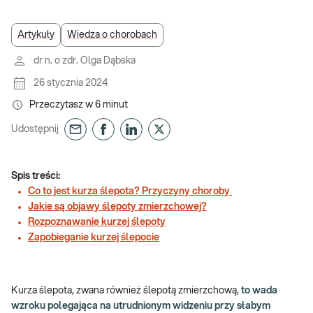
Artykuły
Wiedza o chorobach
dr n. o zdr. Olga Dąbska
26 stycznia 2024
Przeczytasz w
6
minut
Udostępnij
Spis treści:
Co to jest kurza ślepota? Przyczyny choroby
Jakie są objawy ślepoty zmierzchowej?
Rozpoznawanie kurzej ślepoty
Zapobieganie kurzej ślepocie
Kurza ślepota, zwana również ślepotą zmierzchową,
to wada
wzroku polegająca na utrudnionym widzeniu przy słabym