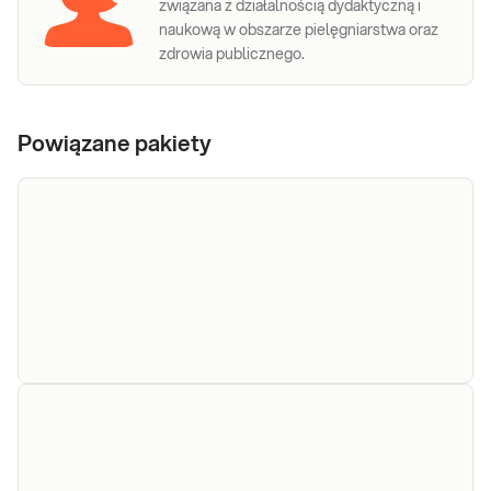
związana z działalnością dydaktyczną i
naukową w obszarze pielęgniarstwa oraz
zdrowia publicznego.
Powiązane pakiety
e-Pakiet
Dedykowany dla: Kobiet, Mężczyzn, Dzieci
badania
Uwaga! Jeżeli kupujesz badanie dla dziecka,
na
zrealizuj je w punkcie przyjaznym dzieciom –