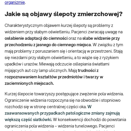
organizmie
.
Jakie są objawy ślepoty zmierzchowej?
Charakterystycznym objawem kurzej ślepoty są problemy z
widzeniem przy słabym oświetleniu. Pacjenci zwracają uwagę na
osłabienie adaptacji do ciemności
oraz na
słabe widzenie przy
przechodzeniu z jasnego do ciemnego miejsca
. W związku z tym
mają problemy z poruszaniem się i orientacją w przestrzeni. Stają
się niezdarni przy słabym oświetleniu, a to wiąże się z ryzykiem
upadków i urazów. Miewają odczucie oślepiania światłami
mijających aut czy lamp ulicznych. Mają
trudności z
rozpoznawaniem kształtów przedmiotów i twarzy w
zaciemnionych miejscach.
Kurzej ślepocie towarzyszy postępujące zwężenie pola widzenia.
Ograniczenie widzenia rozpoczyna się na obwodzie i stopniowo
rozchodzi się w stronę centralnej części oka.
W
zaawansowanych przypadkach patologiczne zmiany zajmują
większą część siatkówki.
W konsekwencji dochodzi do powstania
ograniczenia pola widzenia – widzenia tunelowego. Pacjenci