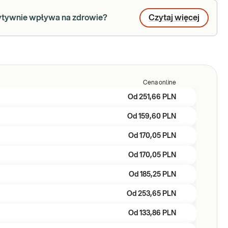
zytywnie wpływa na zdrowie?
Czytaj więcej
Cena online
Od
251,66 PLN
Od
159,60 PLN
Od
170,05 PLN
Od
170,05 PLN
Od
185,25 PLN
Od
253,65 PLN
Od
133,86 PLN