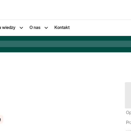
a wiedzy
O nas
Kontakt
Op
a
Pr