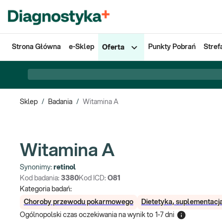
Strona Główna
e-Sklep
Punkty Pobrań
Stref
Oferta
Sklep
/
Badania
/
Witamina A
Witamina A
Synonimy:
retinol
Kod badania:
3380
Kod ICD:
O81
Kategoria badań:
Choroby przewodu pokarmowego
Dietetyka, suplementacj
Ogólnopolski czas oczekiwania na wynik
to
1-7 dni