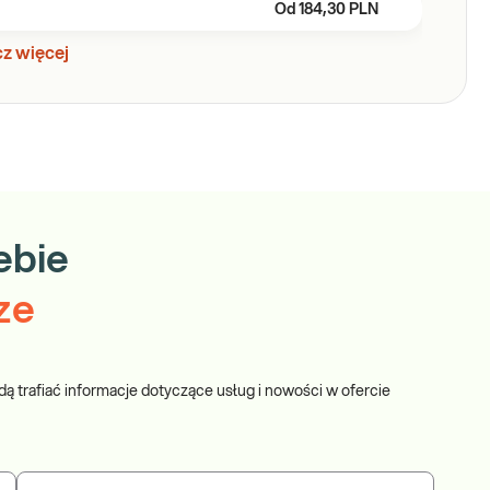
Od
184,30 PLN
z więcej
ebie
ze
dą trafiać informacje dotyczące usług i nowości w ofercie