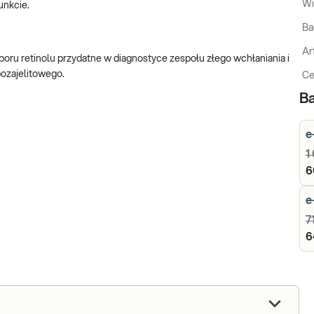
Wi
unkcie.
Ba
Ar
boru retinolu przydatne w diagnostyce zespołu złego wchłaniania i
pozajelitowego.
Ce
Ba
e
1
6
e
7
6