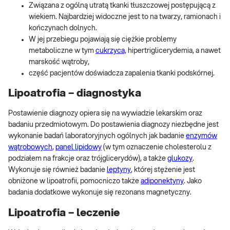
Związana z ogólną utratą tkanki tłuszczowej postępującą z
wiekiem. Najbardziej widoczne jest to na twarzy, ramionach i
kończynach dolnych.
W jej przebiegu pojawiają się ciężkie problemy
metaboliczne w tym
cukrzyca,
hipertriglicerydemia, a nawet
marskość wątroby,
część pacjentów doświadcza zapalenia tkanki podskórnej.
Lipoatrofia – diagnostyka
Postawienie diagnozy opiera się na wywiadzie lekarskim oraz
badaniu przedmiotowym. Do postawienia diagnozy niezbędne jest
wykonanie badań laboratoryjnych ogólnych jak badanie
enzymów
wątrobowych
,
panel lipidowy
(w tym oznaczenie cholesterolu z
podziałem na frakcje oraz trójglicerydów), a także
glukozy
.
Wykonuje się również badanie
leptyny
, której stężenie jest
obniżone w lipoatrofii, pomocniczo także
adiponektyny
. Jako
badania dodatkowe wykonuje się rezonans magnetyczny.
Lipoatrofia – leczenie