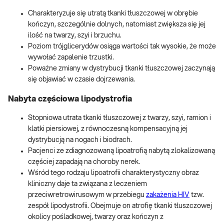
Charakteryzuje się utratą tkanki tłuszczowej w obrębie
kończyn, szczególnie dolnych, natomiast zwiększa się jej
ilość na twarzy, szyi i brzuchu.
Poziom trójglicerydów osiąga wartości tak wysokie, że może
wywołać zapalenie trzustki.
Poważne zmiany w dystrybucji tkanki tłuszczowej zaczynają
się objawiać w czasie dojrzewania.
Nabyta częściowa lipodystrofia
Stopniowa utrata tkanki tłuszczowej z twarzy, szyi, ramion i
klatki piersiowej, z równoczesną kompensacyjną jej
dystrybucją na nogach i biodrach.
Pacjenci ze zdiagnozowaną lipoatrofią nabytą zlokalizowaną
częściej zapadają na choroby nerek.
Wśród tego rodzaju lipoatrofii charakterystyczny obraz
kliniczny daje ta związana z leczeniem
przeciwretrowirusowym w przebiegu
zakażenia HIV
tzw.
zespół lipodystrofii. Obejmuje on atrofię tkanki tłuszczowej
okolicy pośladkowej, twarzy oraz kończyn z