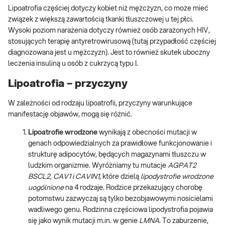
Lipoatrofia częściej dotyczy kobiet niż mężczyzn, co może mieć
związek z większą zawartością tkanki tłuszczowej u tej płci.
Wysoki poziom narażenia dotyczy również osób zarażonych HIV,
stosujących terapię antyretrowirusową (tutaj przypadłość częściej
diagnozowana jest u mężczyzn). Jest to również skutek uboczny
leczenia insuliną u osób z cukrzycą typu I.
Lipoatrofia – przyczyny
W zależności od rodzaju lipoatrofii, przyczyny warunkujące
manifestację objawów, mogą się różnić.
Lipoatrofie wrodzone
wynikają z obecności mutacji w
genach odpowiedzialnych za prawidłowe funkcjonowanie i
strukturę adipocytów, będących magazynami tłuszczu w
ludzkim organizmie. Wyróżniamy tu mutacje
AGPAT2
BSCL2, CAV1 i CAVIN1
, które dzielą
lipodystrofie wrodzone
uogólnione
na 4 rodzaje. Rodzice przekazujący chorobę
potomstwu zazwyczaj są tylko bezobjawowymi nosicielami
wadliwego genu. Rodzinna częściowa lipodystrofia pojawia
się jako wynik mutacji m.in. w genie
LMNA
. To zaburzenie,