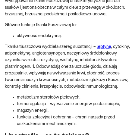
Występowanie tkanki tłuszczowej charakterystyczne jest dla
ssaków i jest ona obecna w całym ciele z przewagą w okolicach:
brzusznej, brzusznej podskórnej i pośladkowo-udowej.
Główne funkcje tkanki tłuszczowej to:
aktywność endokrynna,
Tkanka tłuszczowa wydziela szereg substancji –
leptynę
, cytokiny,
adiponektynę, angiotensynogen, naczyniowy śródbłonkowy
czynnika wzrostu, rezystynę, wisfatynę, inhibitor aktywatora
plazminogenu 1. Odpowiadają one za uczucie głodu, działają
prozapalnie, wpływają na wytwarzanie krwi, płodność, proces
tworzenia naczyń krwionośnych, metabolizm glukozy i tłuszczów,
kontrolę ciśnienia, krzepnięcie, odpowiedź immunologiczną.
metabolizm steroidów płciowych,
termoregulacja – wytwarzanie energii w postaci ciepła,
magazyn energii,
funkcja izolacyjna i ochronna – chroni narządy przed
uszkodzeniami mechanicznymi.