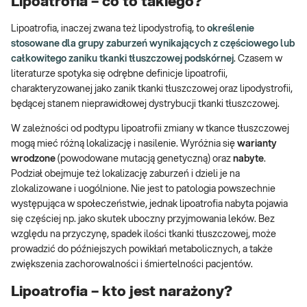
Lipoatrofia – co to takiego?
Lipoatrofia, inaczej zwana też lipodystrofią, to
określenie
stosowane dla grupy zaburzeń wynikających z częściowego lub
całkowitego zaniku tkanki tłuszczowej podskórnej
. Czasem w
literaturze spotyka się odrębne definicje lipoatrofii,
charakteryzowanej jako zanik tkanki tłuszczowej oraz lipodystrofii,
będącej stanem nieprawidłowej dystrybucji tkanki tłuszczowej.
W zależności od podtypu lipoatrofii zmiany w tkance tłuszczowej
mogą mieć różną lokalizację i nasilenie. Wyróżnia się
warianty
wrodzone
(powodowane mutacją genetyczną) oraz
nabyte
.
Podział obejmuje też lokalizację zaburzeń i dzieli je na
zlokalizowane i uogólnione. Nie jest to patologia powszechnie
występująca w społeczeństwie, jednak lipoatrofia nabyta pojawia
się częściej np. jako skutek uboczny przyjmowania leków. Bez
względu na przyczynę, spadek ilości tkanki tłuszczowej, może
prowadzić do późniejszych powikłań metabolicznych, a także
zwiększenia zachorowalności i śmiertelności pacjentów.
Lipoatrofia – kto jest narażony?