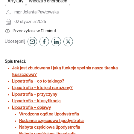
Artykuły
Wiedza o chorobach
mgr Jolanta Pawłowska
02 stycznia 2025
Przeczytasz w
12
minut
Udostępnij
Spis treści:
Jak jest zbudowana i jaką funkcje spełnia nasza tkanka
tłuszczowa?
Lipoatrofia – co to takiego?
Lipoatrofia – kto jest narażony?
Lipoatrofia – przyczyny
Lipoatrofia – klasyfikacja
Lipoatrofia – objawy
Wrodzona ogólna lipodystrofia
Rodzinna częściowa lipodystrofia
Nabyta częściowa lipodystrofia