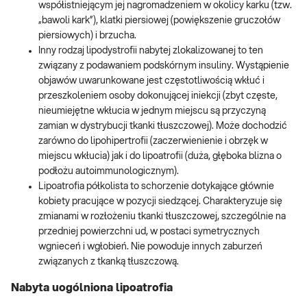
współistniejącym jej nagromadzeniem w okolicy karku (tzw.
„bawoli kark”), klatki piersiowej (powiększenie gruczołów
piersiowych) i brzucha.
Inny rodzaj lipodystrofii nabytej zlokalizowanej to ten
związany z podawaniem podskórnym insuliny. Wystąpienie
objawów uwarunkowane jest częstotliwością wkłuć i
przeszkoleniem osoby dokonującej iniekcji (zbyt częste,
nieumiejętne wkłucia w jednym miejscu są przyczyną
zamian w dystrybucji tkanki tłuszczowej). Może dochodzić
zarówno do lipohipertrofii (zaczerwienienie i obrzęk w
miejscu wkłucia) jak i do lipoatrofii (duża, głęboka blizna o
podłożu autoimmunologicznym).
Lipoatrofia półkolista to schorzenie dotykające głównie
kobiety pracujące w pozycji siedzącej. Charakteryzuje się
zmianami w rozłożeniu tkanki tłuszczowej, szczególnie na
przedniej powierzchni ud, w postaci symetrycznych
wgnieceń i wgłobień. Nie powoduje innych zaburzeń
związanych z tkanką tłuszczową.
Nabyta uogólniona lipoatrofia