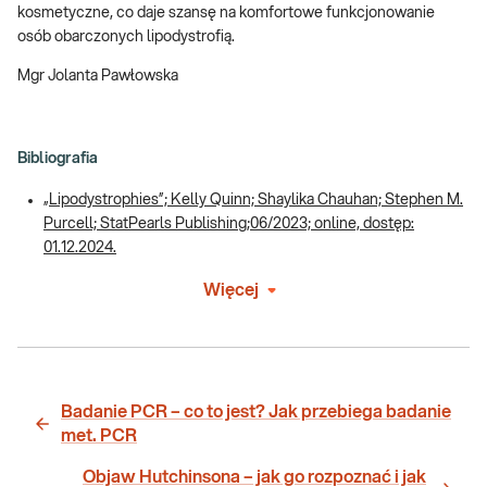
kosmetyczne, co daje szansę na komfortowe funkcjonowanie
osób obarczonych lipodystrofią.
Mgr Jolanta Pawłowska
Bibliografia
„Lipodystrophies”; Kelly Quinn; Shaylika Chauhan; Stephen M.
Purcell; StatPearls Publishing;06/2023; online, dostęp:
01.12.2024.
Więcej
Badanie PCR – co to jest? Jak przebiega badanie
met. PCR
Objaw Hutchinsona – jak go rozpoznać i jak