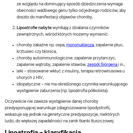
ze względu na dominujący sposób dziedziczenia wymaga
obecności wadliwego genu tylko od jednego rodziców, aby
doszło do manifestacji objawów choroby.
Lipoatrofie nabyte
wynikają z działania czynników
zewnętrznych, wśród których możemy wymienić:
choroby zakaźne np. ospa,
mononukleoza
, zapalenie płuc,
krztusiec czy błonica,
choroby autoimmunologiczne: zapalenie przytarczyc,
zapalenie wątroby, zapalenie stawów,
zespół Sjörgena
i in.,
leki – stosowanie wkłuć z insuliny, terapia retrowirusowa u
chorych z HIV,
idiopatyczne – nie ma określonego czynnika warunkującego
wystąpienie zaburzenia (np. lipoatrofia półkolista).
Oczywiście nie zawsze wystąpienie danej choroby
predysponującej warunkuje zdiagnozowanie lipodystrofii,
wskazuje się jednak na genetyczne predyspozycje, niektórych
ludzi, do większej zapadalności na zanik tkanki tłuszczowej.
Lipoatrofia – klasyfikacja