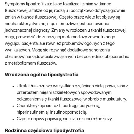
Symptomy lipoatrofii zależą od lokalizacji zmian w tkance
tłuszczowej, a także od jej rodzaju i początkowo dotyczą głównie
zmian w tkance tłuszczowej. Często przez wiele lat objawy są
niecharakterystyczne, stąd niemożliwe jest postawienie
jednoznacznej diagnozy. Zmiany w rozłożeniu tkanki tłuszczowej
mogą prowadzić do znaczącej metamorfozy zewnętrznego
wyglądu pacjenta, ale również problemów ogólnych z tego
wynikających. Mogą się rozwinąć dodatkowe schorzenia
obszarów/ narządów ciała związanych bezpośrednio lub pośrednio
z metabolizmem tłuszczów.
Wrodzona ogólna lipodystrofia
Utrata tłuszczu we wszystkich częściach ciała, powiązana z
przerostem mięśni szkieletowych spowodowanym
odkładaniem się tkanki tłuszczowej w obrębie muskulatury.
Charakteryzuje się też hipertrójglicerydemią,
hiperinsulinemią i insulinoopornością.
Często objawy pojawiają się już u dzieci i młodzieży.
Rodzinna częściowa lipodystrofia