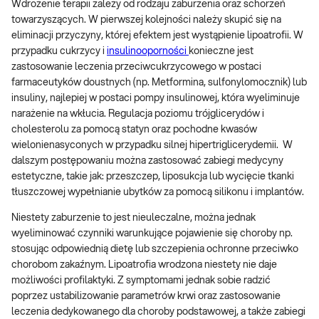
Wdrożenie terapii zależy od rodzaju zaburzenia oraz schorzeń
towarzyszących. W pierwszej kolejności należy skupić się na
eliminacji przyczyny, której efektem jest wystąpienie lipoatrofii. W
przypadku cukrzycy i
insulinooporności
konieczne jest
zastosowanie leczenia przeciwcukrzycowego w postaci
farmaceutyków doustnych (np. Metformina, sulfonylomocznik) lub
insuliny, najlepiej w postaci pompy insulinowej, która wyeliminuje
narażenie na wkłucia. Regulacja poziomu trójglicerydów i
cholesterolu za pomocą statyn oraz pochodne kwasów
wielonienasyconych w przypadku silnej hipertriglicerydemii. W
dalszym postępowaniu można zastosować zabiegi medycyny
estetyczne, takie jak: przeszczep, liposukcja lub wycięcie tkanki
tłuszczowej wypełnianie ubytków za pomocą silikonu i implantów.
Niestety zaburzenie to jest nieuleczalne, można jednak
wyeliminować czynniki warunkujące pojawienie się choroby np.
stosując odpowiednią dietę lub szczepienia ochronne przeciwko
chorobom zakaźnym. Lipoatrofia wrodzona niestety nie daje
możliwości profilaktyki. Z symptomami jednak sobie radzić
poprzez ustabilizowanie parametrów krwi oraz zastosowanie
leczenia dedykowanego dla choroby podstawowej, a także zabiegi