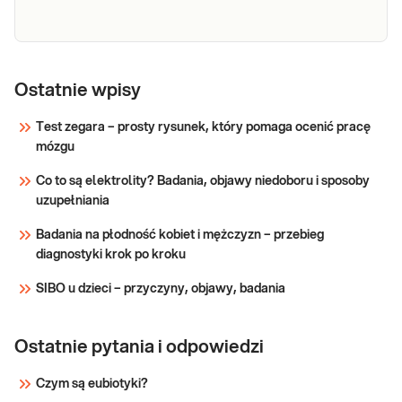
szczególnie mononukleozy zakaźnej.
Sprawdź
EBV (Epstein-
EBV (Epstein-Barr virus) IgG EA, test
Barr virus) IgG
Ostatnie wpisy
pomocny w rozpoznaniu ostrego
zakażenia wirusem EBV i ostrej fazy
EA
Test zegara – prosty rysunek, który pomaga ocenić pracę
mononukleozy zakaźnej.
mózgu
Sprawdź
Co to są elektrolity? Badania, objawy niedoboru i sposoby
uzupełniania
Badania na płodność kobiet i mężczyzn – przebieg
diagnostyki krok po kroku
SIBO u dzieci – przyczyny, objawy, badania
Ostatnie pytania i odpowiedzi
Czym są eubiotyki?