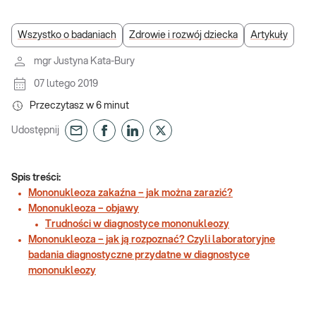
Wszystko o badaniach
Zdrowie i rozwój dziecka
Artykuły
mgr Justyna Kata-Bury
07 lutego 2019
Przeczytasz w
6
minut
Udostępnij
Spis treści:
Mononukleoza zakaźna – jak można zarazić?
Mononukleoza – objawy
Trudności w diagnostyce mononukleozy
Mononukleoza – jak ją rozpoznać? Czyli laboratoryjne
badania diagnostyczne przydatne w diagnostyce
mononukleozy