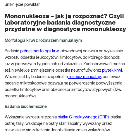
uniknięcie powikłań.
Mononukleoza – jak ją rozpoznać? Czyli
laboratoryjne badania diagnostyczne
przydatne w diagnostyce mononukleozy
Morfologia krwi z rozmazem manualnym
Badanie
pełnej morfologii krwi
obwodowej pozwala na wykazanie
wzrostu odsetka leukocytów i limfocytów, do którego dochodzi
już w pierwszych tygodniach od zakażenia. Zaobserwować można
też niewielkie zmniejszenie odsetka neutrofilów oraz
płytek krwi
.
Ważne jest by badanie uzupełnić o
rozmaz manualny
, ponieważ
badanie mikroskopowe pozwala na potwierdzenie podwyższenia
odsetka limfocytów oraz obecności limfocytów atypowych (tzw.
mononuklearów).
Badania biochemiczne
Wykazanie wzrostu stężenia
białka C-reaktywnego (CRP)
, białka
ostrej fazy, wskazuje na ostry stan zapalny wywołany przez
rozwijające się zakażenie. Identyfikacja zmian wskaźników