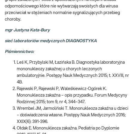
odpornościowego które nie wytwarzają swoistych dla wirusa
przeciwciał w stężeniach normalnie sygnalizujących przebieg
choroby.
mgr Justyna Kata-Bury
sieć laboratoriów medycznych DIAGNOSTYKA
Piśmiennictwo:
Leś K, Przybylski M, Łazińska B. Diagnostyka laboratoryjna
mononukleozy zakaźnej u chorych leczonych
ambulatoryjnie. Postępy Nauk Medycznych 2015; t. XXVIII, nr
4B.
Rajewski P, Rajewski P, Waleśkiewicz-Ogórek K.
Mononukleoza zakaźna – opis przypadku. Forum Medycyny
Rodzinnej 2015; tom 9, nr 4, 344–347.
Wrembel JM, Jarmoliński T. Mononukleoza zakaźna u dzieci
– doświadczenia własne. Postępy Nauk Medycznych 2016;
XXIX(6): 391-396.
Ołdak E. Mononukleoza zakaźna. Pediatria po Dyplomie