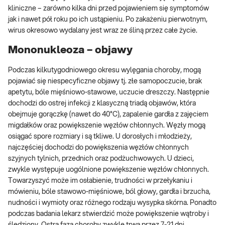
kliniczne – zarówno kilka dni przed pojawieniem się symptomów
jak i nawet pół roku po ich ustąpieniu. Po zakażeniu pierwotnym,
wirus okresowo wydalany jest wraz ze śliną przez całe życie.
Mononukleoza – objawy
Podczas kilkutygodniowego okresu wylęgania choroby, mogą
pojawiać się niespecyficzne objawy tj. złe samopoczucie, brak
apetytu, bóle mięśniowo-stawowe, uczucie dreszczy. Następnie
dochodzi do ostrej infekcji z klasyczną triadą objawów, która
obejmuje gorączkę (nawet do 40°C), zapalenie gardła z zajęciem
migdałków oraz powiększenie węzłów chłonnych. Węzły mogą
osiągać spore rozmiary i są tkliwe. U dorosłych i młodzieży,
najczęściej dochodzi do powiększenia węzłów chłonnych
szyjnych tylnich, przednich oraz podżuchwowych. U dzieci,
zwykle występuje uogólnione powiększenie węzłów chłonnych.
Towarzyszyć może im osłabienie, trudności w przełykaniu i
mówieniu, bóle stawowo-mięśniowe, ból głowy, gardła i brzucha,
nudności i wymioty oraz różnego rodzaju wysypka skórna. Ponadto
podczas badania lekarz stwierdzić może powiększenie wątroby i
śledziony. Ostra faza choroby zwykle trwa przez 7-21 dni.