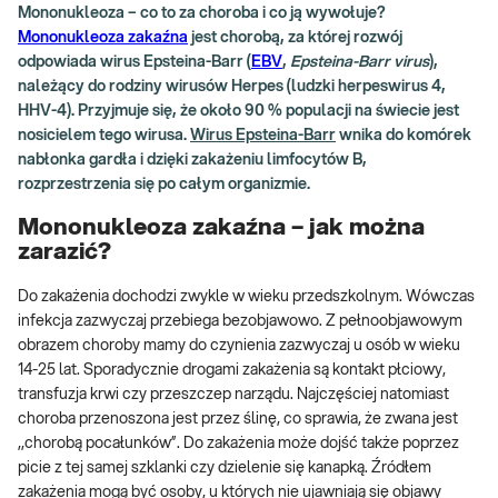
Mononukleoza – co to za choroba i co ją wywołuje?
Mononukleoza zakaźna
jest chorobą, za której rozwój
odpowiada wirus Epsteina-Barr (
EBV
,
Epsteina-Barr virus
),
należący do rodziny wirusów Herpes (ludzki herpeswirus 4,
HHV-4). Przyjmuje się, że około 90 % populacji na świecie jest
nosicielem tego wirusa.
Wirus Epsteina-Barr
wnika do komórek
nabłonka gardła i dzięki zakażeniu limfocytów B,
rozprzestrzenia się po całym organizmie.
Mononukleoza zakaźna – jak można
zarazić?
Do zakażenia dochodzi zwykle w wieku przedszkolnym. Wówczas
infekcja zazwyczaj przebiega bezobjawowo. Z pełnoobjawowym
obrazem choroby mamy do czynienia zazwyczaj u osób w wieku
14-25 lat. Sporadycznie drogami zakażenia są kontakt płciowy,
transfuzja krwi czy przeszczep narządu. Najczęściej natomiast
choroba przenoszona jest przez ślinę, co sprawia, że zwana jest
,,chorobą pocałunków”. Do zakażenia może dojść także poprzez
picie z tej samej szklanki czy dzielenie się kanapką. Źródłem
zakażenia mogą być osoby, u których nie ujawniają się objawy