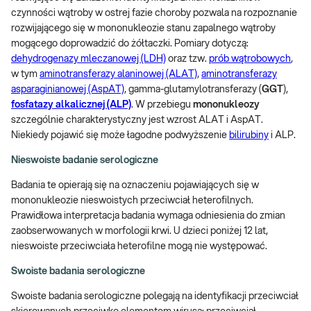
czynności wątroby w ostrej fazie choroby pozwala na rozpoznanie
rozwijającego się w mononukleozie stanu zapalnego wątroby
mogącego doprowadzić do żółtaczki. Pomiary dotyczą:
dehydrogenazy mleczanowej (LDH)
oraz tzw.
prób wątrobowych
,
w tym
aminotransferazy alaninowej (ALAT)
,
aminotransferazy
asparaginianowej (AspAT)
, gamma-glutamylotransferazy (
GGT
),
fosfatazy alkalicznej (ALP)
. W przebiegu
mononukleozy
szczególnie charakterystyczny jest wzrost ALAT i AspAT.
Niekiedy pojawić się może łagodne podwyższenie
bilirubiny
i ALP.
Nieswoiste badanie serologiczne
Badania te opierają się na oznaczeniu pojawiających się w
mononukleozie nieswoistych przeciwciał heterofilnych.
Prawidłowa interpretacja badania wymaga odniesienia do zmian
zaobserwowanych w morfologii krwi. U dzieci poniżej 12 lat,
nieswoiste przeciwciała heterofilne mogą nie występować.
Swoiste badania serologiczne
Swoiste badania serologiczne polegają na identyfikacji przeciwciał