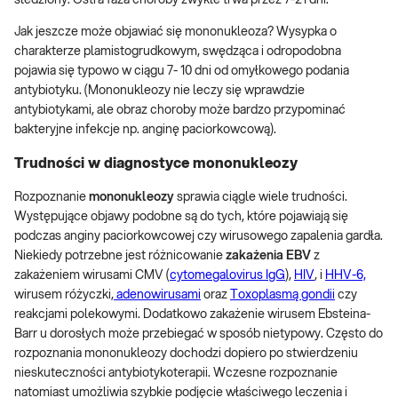
Jak jeszcze może objawiać się mononukleoza? Wysypka o
charakterze plamistogrudkowym, swędząca i odropodobna
pojawia się typowo w ciągu 7- 10 dni od omyłkowego podania
antybiotyku. (Mononukleozy nie leczy się wprawdzie
antybiotykami, ale obraz choroby może bardzo przypominać
bakteryjne infekcje np. anginę paciorkowcową).
Trudności w diagnostyce mononukleozy
Rozpoznanie
mononukleozy
sprawia ciągle wiele trudności.
Występujące objawy podobne są do tych, które pojawiają się
podczas anginy paciorkowcowej czy wirusowego zapalenia gardła.
Niekiedy potrzebne jest różnicowanie
zakażenia EBV
z
zakażeniem wirusami CMV (
cytomegalovirus IgG
),
HIV
, i
HHV-6,
wirusem różyczki,
adenowirusami
oraz
Toxoplasmą gondii
czy
reakcjami polekowymi. Dodatkowo zakażenie wirusem Ebsteina-
Barr u dorosłych może przebiegać w sposób nietypowy. Często do
rozpoznania mononukleozy dochodzi dopiero po stwierdzeniu
nieskuteczności antybiotykoterapii. Wczesne rozpoznanie
natomiast umożliwia szybkie podjęcie właściwego leczenia i