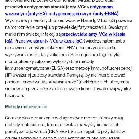
skierowanych przeciwko elementom wirusa: przeciwciał
przeciwko antygenom otoczki (anty-VCa),
antygenom
wczesnym (anty-EA)
,
antygenom jądrowym (anty-EBNA)
.
Wykrycie wymienionych przeciwciał w klasie IgM lub IgG pozwala
na rozróżnienie ostrej lub przewlekłej fazy zakażenia. Swoistym
markerem świeżej infekcji są
przeciwciała anty-VCa w klasie
IgM
.
Przeciwciała anty-VCa w klasie IgG
świadczą natomiast o
niedawno przebytym zakażeniu EBV i i nie przydają się do
wykrywania ostrej fazy zakażenia. Serologiczna diagnostyka
mononukleozy zakaźnej wykorzystuje metody
immunoenzymatyczne (ELISA) oraz metodę immunofluorescencji
(IIF) uważanej za złoty standard. Pamiętaj, by nie interpretować
poziomu przeciwciał „na własną rękę” (niektóre z nich utrzymują
się bowiem przez całe życie), a zawsze konsultować swój wynik z
lekarzem.
Metody molekularne
Coraz większe znaczenie w diagnostyce mononukleozy mają
metody molekularne, które pozwalają na wykrycie materiału
genetycznego wirusa (DNA EBV). Są szczególnie przydatne w
grupie zakażonych osób z upośledzonymi funkcjami układu