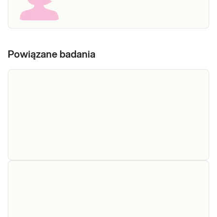
Powiązane badania
EBV
Oznaczenie ilościowe przeciwciał IgG
(Epstein-
specyficznych dla antygenów wirusa Epsteina-
Barr virus)
Barr (EBV) w surowicy krwi żylnej, przydatne w
IgG
diagnostyce serologicznej zakażenia EBV,