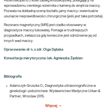
Histeroskopia to z kolei zabieg endoskopowy, polegający na
wprowadzeniu cienkiego wziernika z kamerą do wnętrza macicy.
Pozwala na dokładną ocenę kształtu jamy macicy i ewentualne
usunięcie nieprawidłowości chirurgicznie (jeśli jest taka potrzeba).
Rezonans magnetyczny (MRI) jest rzadko stosowany w
diagnostyce macicy łukowatej. Pomaga w trudniejszych
przypadkach, zwłaszcza gdy konieczne jest odróżnienie jej od
innych wad macicy.
Opracowanie: dr n. o zdr. Olga Dąbska
Konsultacja merytoryczna: lek. Agnieszka Żędzian
Bibliografia
Adamczyk-Gruszka O., Diagnostyka ultrasonograficzna w
ginekologii i położnictwie. Wydawnictwo Medyczne Urban &
Partner, Wrocław 2015.
Więcej