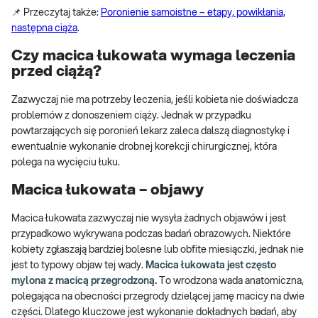
📌 Przeczytaj także:
Poronienie samoistne – etapy, powikłania,
następna ciąża
.
Czy macica łukowata wymaga leczenia
przed ciążą?
Zazwyczaj nie ma potrzeby leczenia, jeśli kobieta nie doświadcza
problemów z donoszeniem ciąży. Jednak w przypadku
powtarzających się poronień lekarz zaleca dalszą diagnostykę i
ewentualnie wykonanie drobnej korekcji chirurgicznej, która
polega na wycięciu łuku.
Macica łukowata – objawy
Macica łukowata zazwyczaj nie wysyła żadnych objawów i jest
przypadkowo wykrywana podczas badań obrazowych. Niektóre
kobiety zgłaszają bardziej bolesne lub obfite miesiączki, jednak nie
jest to typowy objaw tej wady.
Macica łukowata jest często
mylona z macicą przegrodzoną.
To wrodzona wada anatomiczna,
polegająca na obecności przegrody dzielącej jamę macicy na dwie
części. Dlatego kluczowe jest wykonanie dokładnych badań, aby