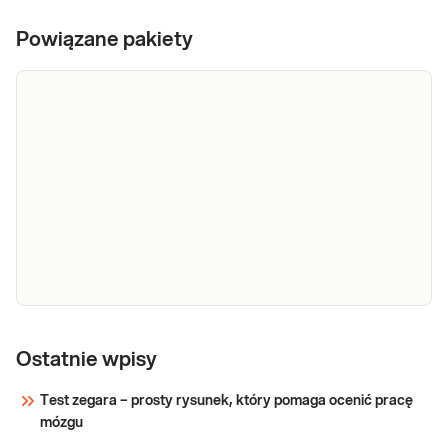
Powiązane pakiety
e-Pakiet
ryzyko
Ostatnie wpisy
Zestaw badań, oferowanych w ramach pakietu,
poronień,
obejmuje analizę 6 mutacji w genach
Test zegara – prosty rysunek, który pomaga ocenić pracę
rozszerzony
związanych z procesami krzepnięcia, które
mózgu
- badania
mogą mieć negatywny wpływ na przebieg