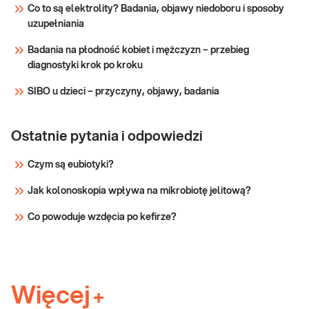
genetyczne
ciąży, w tym na proces zagnieżdżania się
Co to są elektrolity? Badania, objawy niedoboru i sposoby
zarodka i zwiększać ryzyko wystąpienia
uzupełniania
Sprawdź
poronień.
Badania na płodność kobiet i mężczyzn – przebieg
diagnostyki krok po kroku
SIBO u dzieci – przyczyny, objawy, badania
Ostatnie pytania i odpowiedzi
Czym są eubiotyki?
Jak kolonoskopia wpływa na mikrobiotę jelitową?
Co powoduje wzdęcia po kefirze?
Więcej
+