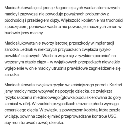
Macica łukowata jest jedną z łagodniejszych wad anatomicznych
macicy i zazwyczaj nie powoduje poważnych problemów z
płodnością i przebiegiem ciąży. Większość kobiet nie ma trudności
z poczęciem, ponieważ wada ta nie powoduje znacznych zmian w
budowie jamy macicy.
Macica łukowata nie tworzy istotnej przeszkody w implantacji
zarodka. Jednak w niektórych przypadkach zwiększa ryzyko
powikłań ciążowych. Wada ta wiąże się z ryzykiem poronień na
wczesnym etapie ciąży – w wyjątkowych przypadkach niewielkie
wgłębienie w dnie macicy utrudnia prawidłowe zagnieżdżenie się
zarodka.
Macica łukowata zwiększa ryzyko wcześniejszego porodu. Kształt
jamy macicy może wpływać na pozycję dziecka, co zwiększa
ryzyko ułożenia miednicowego (główka płodu skierowana do góry
zamiast w dół). W rzadkich przypadkach ułożenie płodu wymaga
cesarskiego cięcia. W związku z powyższym kobieta, która zaszła
w ciążę, powinna częściej mieć przeprowadzane kontrole USG,
aby monitorować rozwój dziecka.