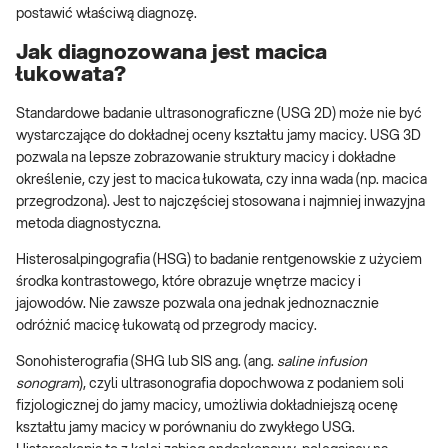
postawić właściwą diagnozę.
Jak diagnozowana jest macica
łukowata?
Standardowe badanie ultrasonograficzne (USG 2D) może nie być
wystarczające do dokładnej oceny kształtu jamy macicy. USG 3D
pozwala na lepsze zobrazowanie struktury macicy i dokładne
określenie, czy jest to macica łukowata, czy inna wada (np. macica
przegrodzona). Jest to najczęściej stosowana i najmniej inwazyjna
metoda diagnostyczna.
Histerosalpingografia (HSG) to badanie rentgenowskie z użyciem
środka kontrastowego, które obrazuje wnętrze macicy i
jajowodów. Nie zawsze pozwala ona jednak jednoznacznie
odróżnić macicę łukowatą od przegrody macicy.
Sonohisterografia (SHG lub SIS ang. (ang.
saline infusion
sonogram
), czyli ultrasonografia dopochwowa z podaniem soli
fizjologicznej do jamy macicy, umożliwia dokładniejszą ocenę
kształtu jamy macicy w porównaniu do zwykłego USG.