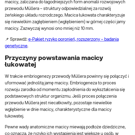
macicy, zaliczana do łagodniejszych form anomalii rozwojowych
przewodu Müllera – struktury odpowiedzialnej za rozwój
żeńskiego układu rozrodczego. Macica łukowata charakteryzuje
się niewielkim zagłębieniem (wgłębieniem) w górnej części jamy
macicy. Zazwyczaj wynosi ono mniej niż 10 mm.
📌 Sprawdź:
e-Pakiet ryzyko poronień, rozszerzony – badania
genetyczne
.
Przyczyny powstawania macicy
łukowatej
W trakcie embriogenezy przewody Müllera powinny się połączyć i
uformować jednolitą jamę macicy. Embriogeneza to proces
rozwoju zarodka od momentu zapłodnienia do wykształcenia się
podstawowych struktur organizmu. Jeśli proces połączenia
przewodu Müllera jest niecałkowity, pozostaje niewielkie
wgłębienie w dnie macicy, charakterystyczne dla macicy
łukowatej.
Pewne wady anatomiczne macicy miewają podłoże dziedziczne,
co oznacza, że ryzyko ich wystąpienia jest większe u osób, w