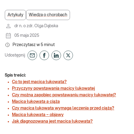
Artykuły
Wiedza o chorobach
dr n. o zdr. Olga Dąbska
05 maja 2025
Przeczytasz w
5
minut
Udostępnij
Spis treści:
Co to jest macica łukowata?
Przyczyny powstawania macicy łukowatej
Czy można zapobiec powstawaniu macicy łukowatej?
Macica łukowata a ciąża
Czy macica łukowata wymaga leczenia przed ciążą?
Macica łukowata – objawy
Jak diagnozowana jest macica łukowata?