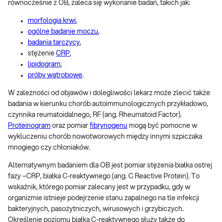
równocześnie z OB, zaleca się wykonanie badań, takich jak:
morfologia krwi
,
ogólne badanie moczu
,
badania tarczycy
,
stężenie
CRP
,
lipidogram
,
próby wątrobowe
.
W zależności od objawów i dolegliwości lekarz może zlecić także
badania w kierunku chorób autoimmunologicznych przykładowo,
czynnika reumatoidalnego, RF (ang. Rheumatoid Factor).
Proteinogram
oraz pomiar
fibrynogenu
mogą być pomocne w
wykluczeniu chorób nowotworowych między innymi szpiczaka
mnogiego czy chłoniaków.
Alternatywnym badaniem dla OB jest pomiar stężenia białka ostrej
fazy –CRP, białka C-reaktywnego (ang. C Reactive Protein). To
wskaźnik, którego pomiar zalecany jest w przypadku, gdy w
organizmie istnieje podejrzenie stanu zapalnego na tle infekcji
bakteryjnych, pasożytniczych, wirusowych i grzybiczych.
Określenie poziomu białka C-reaktywnego służy także do