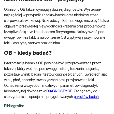
Obniżony OB także wymagają dalszej diagnostyki. Występuje
najczęściej w przypadku nadkrwistości oraz niedokrwistości
sierpowatokrwinkowej. Niski odczyn Biernackiego może być także
objawem przewlekłej niewydolności krążenia oraz problemów z
krzepliwością krwi i niedoborem fibrynogenu. Należy wziąć pod
uwagę również fakt, iż na obniżenie OB wypływają przyjmowane
leki – aspiryna, sterydy oraz chinina.
OB − kiedy badać?
Interpretacja badania OB powinna być przeprowadzana przez
lekarza, który weźmie pod uwagę historię leczenia pacjenta,
pozostałe wyniki badań i testów diagnostycznych, uwzględniając
wiek, płeć, choroby towarzyszące oraz przyjmowane leki.
Oznaczenia wszystkich możliwych parametrów diagnostyki
laboratoryjnej dokonasz w
DIAGNOSTYCE
. Zachęcamy do
skorzystania ze specjalnie przygotowanych
pakietów badań
.
Bibliografia: