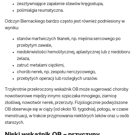
zesztywniające zapalenie stawów kręgosłupa,
polimialgia reumatyczna.
Odczyn Biernackiego bardzo często jest również podniesiony w
wyniku:
stanów martwiczych tkanek, np. mięśnia sercowego po
przebytym zawale,
niedokrwistości hemolitycznej, aplastycznej lub z niedoboru
żelaza,
zatruć metalami ciężkimi,
chorób nerek, np. zespołu nerczycowego,
przebytych operacji lub rozległych urazów.
Trzykrotnie przekroczony wskaźnik OB może sugerować choroby
nowotworowe między innymi: szpiczaka mnogiego, ziarnicę
złośliwą, nowotwór nerek, przerzuty. Fizjologicznie podwyższone
OB obserwuje się w ciąży (od około 10. tygodnia), połogu, w czasie
menstruacji, w trakcie przyjmowania niektórych leków oraz u osób
starszych.
Niski wskaźnik OB – przyczyny