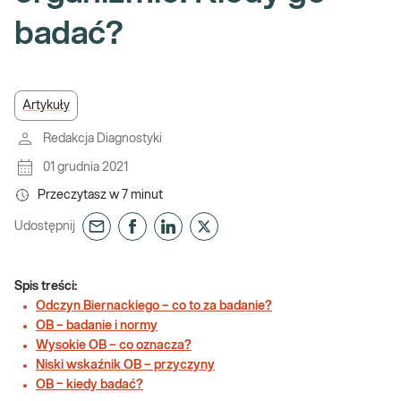
badać?
Artykuły
Redakcja Diagnostyki
01 grudnia 2021
Przeczytasz w
7
minut
Udostępnij
Spis treści:
Odczyn Biernackiego – co to za badanie?
OB – badanie i normy
Wysokie OB – co oznacza?
Niski wskaźnik OB – przyczyny
OB − kiedy badać?