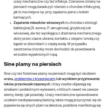
urazy mechaniczne czy też infekcje. Czerwone zmiany na
piersiach mogą świadczyć również o chorobie infekcyjnej,
jak to ma miejsce np. przy zapaleniu piersi u kobiet
karmiących.
Zapalenie mieszków włosowych
to choroba o etiologii
bakteryjnej (S. aureus, P. aeruginosa), grzybiczej lub
wirusowej, ale też wynikająca z drażnienia mechanicznego
skóry przez ciasne ubrania, kontaktu z olejami i smołą czy
kąpieli w zbiornikach z ciepłą wodą. W przypadku
zaostrzenia choroby może dochodzić do powstawania
wrzodów wypełnionych ropą.
Sine plamy na piersiach
Sine czy też fioletowe plamy na piersiach mogą być skutkiem
urazu,
problemów z krzepnięciem
lub wynikiem przyjmowania
leków przeciwzakrzepowych
. Urazy zwykle objawiają się
siniakami i podskórnymi wylewami, o których nawet nie zawsze
wiemy, kiedy i jak powstały. Urazy mechaniczne spowodowane
uciskiem niedopasowaną bielizną, także mogą przyczyniać się do
pojawienia się sinych plam na dekolcie, podobnie manifestują się