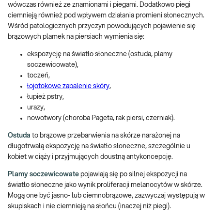
wówczas również ze znamionami i piegami. Dodatkowo piegi
ciemnieją również pod wpływem działania promieni słonecznych.
Wśród patologicznych przyczyn powodujących pojawienie się
brązowych plamek na piersiach wymienia się:
ekspozycję na światło słoneczne (ostuda, plamy
soczewicowate),
toczeń,
łojotokowe zapalenie skóry
,
łupież pstry,
urazy,
nowotwory (choroba Pageta, rak piersi, czerniak).
Ostuda
to brązowe przebarwienia na skórze narażonej na
długotrwałą ekspozycję na światło słoneczne, szczególnie u
kobiet w ciąży i przyjmujących doustną antykoncepcję.
Plamy soczewicowate
pojawiają się po silnej ekspozycji na
światło słoneczne jako wynik proliferacji melanocytów w skórze.
Mogą one być jasno- lub ciemnobrązowe, zazwyczaj występują w
skupiskach i nie ciemnieją na słońcu (inaczej niż piegi).