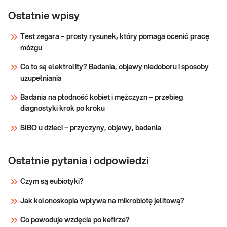
Test ALEX
2:
Ostatnie wpisy
Dedykowany dla: Kobiet, Mężczyzn, Dzieci
molekularna
Uwaga! Jeżeli kupujesz badanie dla dziecka,
Test zegara – prosty rysunek, który pomaga ocenić pracę
diagnostyka
zrealizuj je w punkcie przyjaznym dzieciom-
mózgu
alergii IgE-
sprawdź PUNKTY PRZYJAZNE DZIECIOM.
zależnej
Wskazany: → W diagnostyce alergii IgE-
Co to są elektrolity? Badania, objawy niedoboru i sposoby
zależnej → W przypadku występowania
uzupełniania
Sprawdź
objawów
Badania na płodność kobiet i mężczyzn – przebieg
diagnostyki krok po kroku
SIBO u dzieci – przyczyny, objawy, badania
Ostatnie pytania i odpowiedzi
Czym są eubiotyki?
Jak kolonoskopia wpływa na mikrobiotę jelitową?
Co powoduje wzdęcia po kefirze?