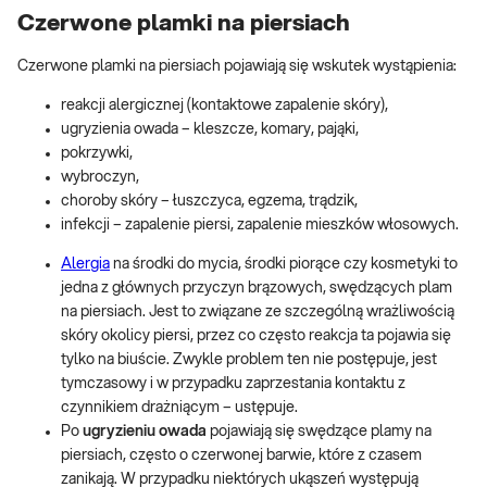
Czerwone plamki na piersiach
Czerwone plamki na piersiach pojawiają się wskutek wystąpienia:
reakcji alergicznej (kontaktowe zapalenie skóry),
ugryzienia owada – kleszcze, komary, pająki,
pokrzywki,
wybroczyn,
choroby skóry – łuszczyca, egzema, trądzik,
infekcji – zapalenie piersi, zapalenie mieszków włosowych.
Alergia
na środki do mycia, środki piorące czy kosmetyki to
jedna z głównych przyczyn brązowych, swędzących plam
na piersiach. Jest to związane ze szczególną wrażliwością
skóry okolicy piersi, przez co często reakcja ta pojawia się
tylko na biuście. Zwykle problem ten nie postępuje, jest
tymczasowy i w przypadku zaprzestania kontaktu z
czynnikiem drażniącym – ustępuje.
Po
ugryzieniu owada
pojawiają się swędzące plamy na
piersiach, często o czerwonej barwie, które z czasem
zanikają. W przypadku niektórych ukąszeń występują