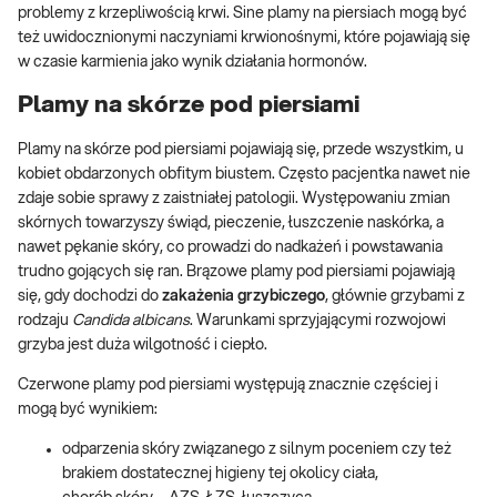
problemy z krzepliwością krwi. Sine plamy na piersiach mogą być
też uwidocznionymi naczyniami krwionośnymi, które pojawiają się
w czasie karmienia jako wynik działania hormonów.
Plamy na skórze pod piersiami
Plamy na skórze pod piersiami pojawiają się, przede wszystkim, u
kobiet obdarzonych obfitym biustem. Często pacjentka nawet nie
zdaje sobie sprawy z zaistniałej patologii. Występowaniu zmian
skórnych towarzyszy świąd, pieczenie, łuszczenie naskórka, a
nawet pękanie skóry, co prowadzi do nadkażeń i powstawania
trudno gojących się ran. Brązowe plamy pod piersiami pojawiają
się, gdy dochodzi do
zakażenia grzybiczego
, głównie grzybami z
rodzaju
Candida albicans
. Warunkami sprzyjającymi rozwojowi
grzyba jest duża wilgotność i ciepło.
Czerwone plamy pod piersiami występują znacznie częściej i
mogą być wynikiem:
odparzenia skóry związanego z silnym poceniem czy też
brakiem dostatecznej higieny tej okolicy ciała,