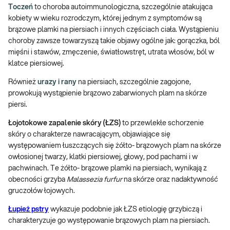
Toczeń
to choroba autoimmunologiczna, szczególnie atakująca
kobiety w wieku rozrodczym, której jednym z symptomów są
brązowe plamki na piersiach i innych częściach ciała. Wystąpieniu
choroby zawsze towarzyszą takie objawy ogólne jak: gorączka, ból
mięśni i stawów, zmęczenie, światłowstręt, utrata włosów, ból w
klatce piersiowej.
Również
urazy i rany
na piersiach, szczególnie zagojone,
prowokują wystąpienie brązowo zabarwionych plam na skórze
piersi.
Łojotokowe zapalenie skóry (ŁZS)
to przewlekłe schorzenie
skóry o charakterze nawracającym, objawiające się
występowaniem łuszczących się żółto- brązowych plam na skórze
owłosionej twarzy, klatki piersiowej, głowy, pod pachami i w
pachwinach. Te żółto- brązowe plamki na piersiach, wynikają z
obecności grzyba
Malassezia furfur
na skórze oraz nadaktywność
gruczołów łojowych.
Łupież pstry
wykazuje podobnie jak ŁZS etiologię grzybiczą i
charakteryzuje go występowanie brązowych plam na piersiach.