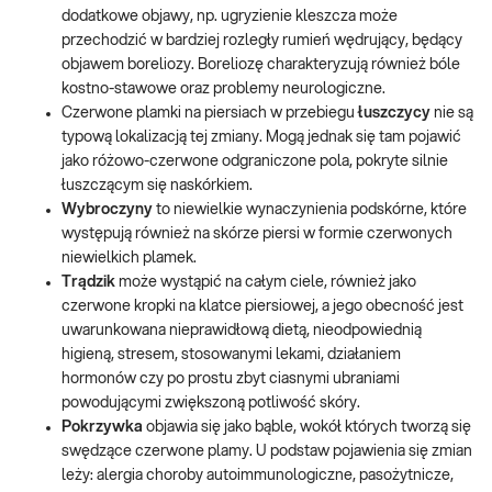
dodatkowe objawy, np. ugryzienie kleszcza może
przechodzić w bardziej rozległy rumień wędrujący, będący
objawem boreliozy. Boreliozę charakteryzują również bóle
kostno-stawowe oraz problemy neurologiczne.
Czerwone plamki na piersiach w przebiegu
łuszczycy
nie są
typową lokalizacją tej zmiany. Mogą jednak się tam pojawić
jako różowo-czerwone odgraniczone pola, pokryte silnie
łuszczącym się naskórkiem.
Wybroczyny
to niewielkie wynaczynienia podskórne, które
występują również na skórze piersi w formie czerwonych
niewielkich plamek.
Trądzik
może wystąpić na całym ciele, również jako
czerwone kropki na klatce piersiowej, a jego obecność jest
uwarunkowana nieprawidłową dietą, nieodpowiednią
higieną, stresem, stosowanymi lekami, działaniem
hormonów czy po prostu zbyt ciasnymi ubraniami
powodującymi zwiększoną potliwość skóry.
Pokrzywka
objawia się jako bąble, wokół których tworzą się
swędzące czerwone plamy. U podstaw pojawienia się zmian
leży: alergia choroby autoimmunologiczne, pasożytnicze,