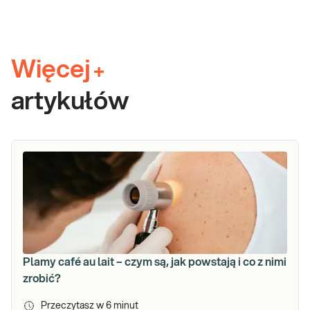
Więcej
+
artykułów
Plamy café au lait – czym są, jak powstają i co z nimi
zrobić?
Przeczytasz w
6
minut