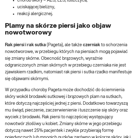
chorób skóry – AZS, ŁZS, łuszczyca,
uciskającej bielizny,
reakcji alergicznej.
Plamy na skórze piersi jako objaw
nowotworowy
Rak piersi i rak sutka
(Pageta), ale także
czerniak
to schorzenia
nowotworowe, w przebiegu których na piersiach mogą pojawiać
się zmiany skórne. Obecność brązowych, wyraźnie
odgraniczonych zmian skórnych w przebiegu czerniaka nie jest
zjawiskiem rzadkim, natomiast rak piersi i sutka rzadko manifestuje
się objawami skórnymi.
W przypadku choroby Pageta może dochodzić do ściemnienia
skóry wokół brodawki sutkowej i brązowych plam na sutkach,
które dotyczą najczęściej jednej z piersi. Dodatkowo towarzyszą
mu świąd, pieczenie, zaczerwienienie i łuszczenie się skóry oraz
wyciek z brodawki. Rak piersi to najczęściej występujący
nowotwór złośliwy u kobiet. Zmiany skórne w jego przebiegu
dotyczą nawet 25% pacjentek i zwykle przybierają formę
pojedynczych lub mnogich guzków zarówno w kolorze skóry, jak i