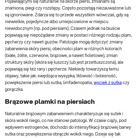
Pojawiającymi się naturalnie na skórze piersi, zmianami są
znamiona, piegi czy rozstępy. Często pozostają niezauważone lub
są ignorowane. Zdarza się to przede wszystkim wówczas, gdy są
niewielkie, pojedyncze albo umiejscowione w miejscu
niewidocznym (np. pod piersiami). Czasem jednak na biuście
pojawiają się niepożądane zmiany w postaci różnego rodzaju plam,
pęcherzy czy nawet guzów. Patologie mogą dotyczyć zmiany
zabarwienia skóry piersi, obecności plam w różnych kolorach
(białe, żółte, czerwone, brązowe, a nawet fioletowe), zmian
struktury skóry (skóra się łuszczy lub jest przetłuszczona), ale
pojawiają się też rany i pęcherze. Niekiedy towarzyszą temu
objawy, takie jak: swędząca wysypka, tkliwość i bolesność,
powiększenie piersi lub sutka, limfadenopatia,
wyciek z sutka
czy
gorączka.
Brązowe plamki na piersiach
Naturalnie brązowym zabarwieniem charakteryzuje się sutek i
skóra wokół niego, co nie stanowi patologii. W czasie ciąży, pod
wpływem estrogenów, dochodzi do intensyfikacji brązowej barwy
sutka oraz powiększenia obrączki wokół niego. Dzieje się tak