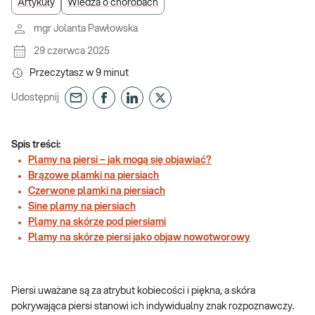
Artykuły
Wiedza o chorobach
mgr Jolanta Pawłowska
29 czerwca 2025
Przeczytasz w
9
minut
Udostępnij
Spis treści:
Plamy na piersi – jak mogą się objawiać?
Brązowe plamki na piersiach
Czerwone plamki na piersiach
Sine plamy na piersiach
Plamy na skórze pod piersiami
Plamy na skórze piersi jako objaw nowotworowy
Piersi uważane są za atrybut kobiecości i piękna, a skóra
pokrywająca piersi stanowi ich indywidualny znak rozpoznawczy.