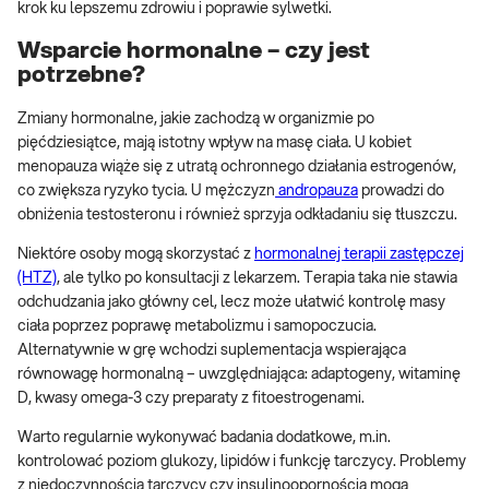
krok ku lepszemu zdrowiu i poprawie sylwetki.
Wsparcie hormonalne – czy jest
potrzebne?
Zmiany hormonalne, jakie zachodzą w organizmie po
pięćdziesiątce, mają istotny wpływ na masę ciała. U kobiet
menopauza wiąże się z utratą ochronnego działania estrogenów,
co zwiększa ryzyko tycia. U mężczyzn
andropauza
prowadzi do
obniżenia testosteronu i również sprzyja odkładaniu się tłuszczu.
Niektóre osoby mogą skorzystać z
hormonalnej terapii zastępczej
(HTZ)
, ale tylko po konsultacji z lekarzem. Terapia taka nie stawia
odchudzania jako główny cel, lecz może ułatwić kontrolę masy
ciała poprzez poprawę metabolizmu i samopoczucia.
Alternatywnie w grę wchodzi suplementacja wspierająca
równowagę hormonalną – uwzględniająca: adaptogeny, witaminę
D, kwasy omega-3 czy preparaty z fitoestrogenami.
Warto regularnie wykonywać badania dodatkowe, m.in.
kontrolować poziom glukozy, lipidów i funkcję tarczycy. Problemy
z niedoczynnością tarczycy czy insulinoopornością mogą