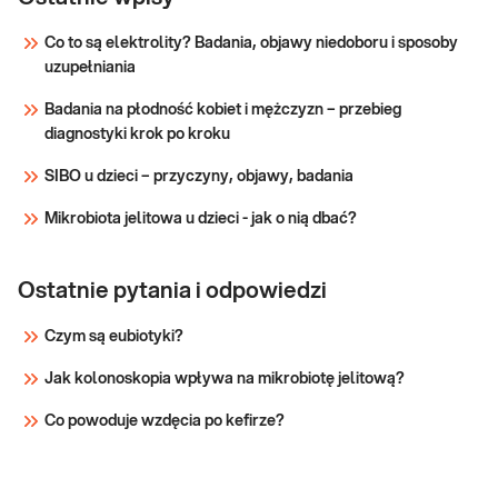
W celu dokładnej oceny stanu zdrowia, w tym
active
Sprawdź
sprawności metabolizmu węglowodanów i
Co to są elektrolity? Badania, objawy niedoboru i sposoby
medium
lipidów oraz gospodarki hormonalnej → Zarówno
uzupełniania
dla osób aktywnych fizycznie jak i planujących
Sprawdź
zwiększenie aktywności → P
Badania na płodność kobiet i mężczyzn – przebieg
diagnostyki krok po kroku
SIBO u dzieci – przyczyny, objawy, badania
Mikrobiota jelitowa u dzieci - jak o nią dbać?
Ostatnie pytania i odpowiedzi
Czym są eubiotyki?
Jak kolonoskopia wpływa na mikrobiotę jelitową?
Co powoduje wzdęcia po kefirze?