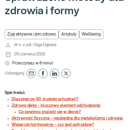
zdrowia i formy
Żyję aktywnie i jem zdrowo
Artykuły
Wellbeing
dr n. o zdr. Olga Dąbska
29 czerwca 2025
Przeczytasz w
8
minut
Udostępnij
Spis treści:
Dlaczego po 50. trudniej schudnąć?
Zdrowa dieta – kluczowy element odchudzania
Co powinno znaleźć się w diecie?
Aktywność fizyczna – niezbędna dla metabolizmu i zdrowia
Wsparcie hormonalne – czy jest potrzebne?