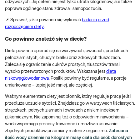
odżywczych. Jej celem nie jest tylko utrata kilogramów, ale także
poprawa ogólnego stanu zdrowia i samopoczucia.
📌 Sprawdź, jakie powinno się wykonać
badania przed
rozpoczęciem diety
.
Co powinno znaleźć się w diecie?
Dieta powinna opierać się na warzywach, owocach, produktach
pełnoziarnistych, chudym białku oraz zdrowych tłuszczach.
Zaleca się ograniczenie cukrów prostych, tłuszczów trans i
wysoko przetworzonych produktów. Wskazana jest
dieta
niskowęglowodanowa
. Posiłki powinny być regularne, a porcje
umiarkowane – lepiej jeść mniej, ale częściej.
Ważnym elementem diety jest błonnik, który reguluje pracę jelit i
przedłuża uczucie sytości. Znajdziesz go w warzywach liściastych,
strączkach, pełnych ziarnach i owocach z niskim indeksem
glikemicznym. Nie zapominaj też o odpowiednim nawodnieniu –
woda wspomaga procesy trawienne i umożliwia usuwanie
zbędnych produktów przemiany materii z organizmu.
Zalecana
ilość wody dziennie na kilogram masy ciała dla osób dorosłych