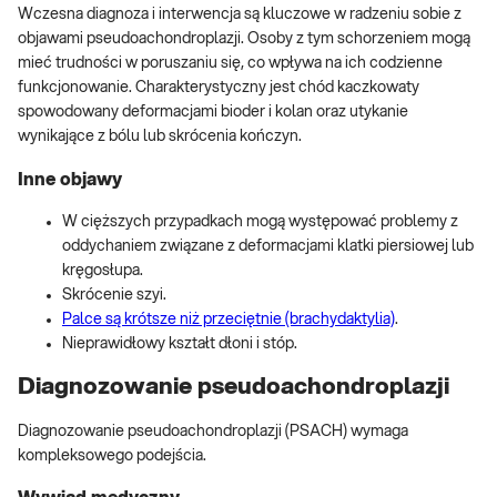
Wczesna diagnoza i interwencja są kluczowe w radzeniu sobie z
objawami pseudoachondroplazji. Osoby z tym schorzeniem mogą
mieć trudności w poruszaniu się, co wpływa na ich codzienne
funkcjonowanie. Charakterystyczny jest chód kaczkowaty
spowodowany deformacjami bioder i kolan oraz utykanie
wynikające z bólu lub skrócenia kończyn.
Inne objawy
W cięższych przypadkach mogą występować problemy z
oddychaniem związane z deformacjami klatki piersiowej lub
kręgosłupa.
Skrócenie szyi.
Palce są krótsze niż przeciętnie (brachydaktylia)
.
Nieprawidłowy kształt dłoni i stóp.
Diagnozowanie pseudoachondroplazji
Diagnozowanie pseudoachondroplazji (PSACH) wymaga
kompleksowego podejścia.