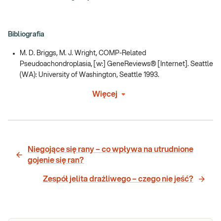
Bibliografia
M. D. Briggs, M. J. Wright, COMP-Related
Pseudoachondroplasia, [w:] GeneReviews® [Internet]. Seattle
(WA): University of Washington, Seattle 1993.
Więcej
Niegojące się rany – co wpływa na utrudnione
gojenie się ran?
Zespół jelita drażliwego – czego nie jeść?