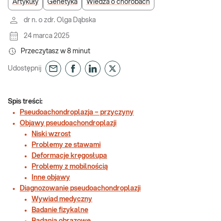
Artykuły
Genetyka
Wiedza o chorobach
dr n. o zdr. Olga Dąbska
24 marca 2025
Przeczytasz w
8
minut
Udostępnij
Spis treści:
Pseudoachondroplazja – przyczyny
Objawy pseudoachondroplazji
Niski wzrost
Problemy ze stawami
Deformacje kręgosłupa
Problemy z mobilnością
Inne objawy
Diagnozowanie pseudoachondroplazji
Wywiad medyczny
Badanie fizykalne