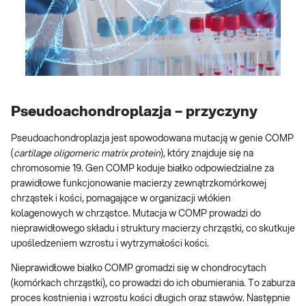
Pseudoachondroplazja – przyczyny
Pseudoachondroplazja jest spowodowana mutacją w genie COMP
(
cartilage oligomeric matrix protein
), który znajduje się na
chromosomie 19. Gen COMP koduje białko odpowiedzialne za
prawidłowe funkcjonowanie macierzy zewnątrzkomórkowej
chrząstek i kości, pomagające w organizacji włókien
kolagenowych w chrząstce. Mutacja w COMP prowadzi do
nieprawidłowego składu i struktury macierzy chrząstki, co skutkuje
upośledzeniem wzrostu i wytrzymałości kości.
Nieprawidłowe białko COMP gromadzi się w chondrocytach
(komórkach chrząstki), co prowadzi do ich obumierania. To zaburza
proces kostnienia i wzrostu kości długich oraz stawów. Następnie