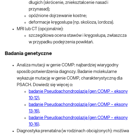
długich (skrócenie, zniekształcenie nasad i
przynasad);
opóźnione dojrzewanie kostne;
deformacje kręgosłupa (np. skolioza, lordoza).
MRI lub CT (opcjonalnie):
szczegółowa ocena stawów i kręgosłupa, zwłaszcza
w przypadku podejrzenia powikłań.
Badania genetyczne
Analiza mutacji w genie COMP: najbardziej wiarygodny
sposób potwierdzenia diagnozy. Badanie molekularne
wykazuje mutację w genie COMP, charakterystyczną dla
PSACH. Dowiedz się więcej o:
badanie Pseudoachondroplazja (gen COMP – eksony
10-12)
,
badanie Pseudoachondroplazja (gen COMP – eksony
13-16)
,
badanie Pseudoachondroplazja (gen COMP – eksony
10-16)
.
Diagnostyka prenatalna (w rodzinach obciążonych): możliwa