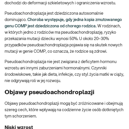
dochodzi do deformacji szkieletowych i ograniczenia wzrostu.
Pseudoachondroplazja jest dziedziczona autosomalnie
dominująco.
Choroba występuje, gdy jedna kopia zmutowanego
genu COMP jest dziedziczona od chorego rodzica.
W rodzinach,
w których jedno z rodziców ma pseudoachondroplazję, ryzyko
przekazania mutacji dziecku wynosi 50%. U około 20–30%
przypadków pseudoachondroplazja pojawia się na skutek nowych
mutacji w genie COMP, co oznacza, że rodzice są zdrowi.
Pseudoachondroplazja nie jest związana z deficytem hormonu
wzrostu ani innymi zaburzeniami hormonalnymi. Czynniki
środowiskowe, takie jak dieta, infekcje, czy styl życia matki w ciąży,
nie odgrywają roli w jej rozwoju.
Objawy pseudoachondroplazji
Objawy pseudoachondroplazji mogą być zróżnicowane i obejmują
szereg cech, które wpływają na codzienne życie osób dotkniętych
tym schorzeniem.
Niski wzrost