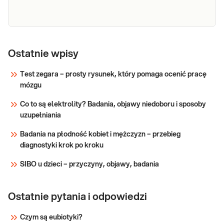
Sprawdź
Pseudoachondroplazja (gen COMP - eksony 10-16)
Ostatnie wpisy
Sprawdź
Test zegara – prosty rysunek, który pomaga ocenić pracę
mózgu
Co to są elektrolity? Badania, objawy niedoboru i sposoby
uzupełniania
Badania na płodność kobiet i mężczyzn – przebieg
diagnostyki krok po kroku
SIBO u dzieci – przyczyny, objawy, badania
Ostatnie pytania i odpowiedzi
Czym są eubiotyki?