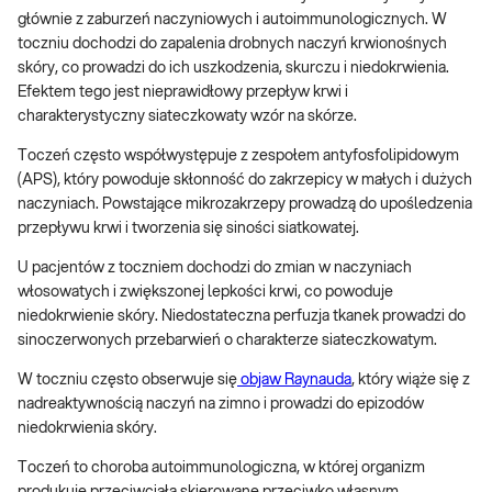
głównie z zaburzeń naczyniowych i autoimmunologicznych. W
toczniu dochodzi do zapalenia drobnych naczyń krwionośnych
skóry, co prowadzi do ich uszkodzenia, skurczu i niedokrwienia.
Efektem tego jest nieprawidłowy przepływ krwi i
charakterystyczny siateczkowaty wzór na skórze.
Toczeń często współwystępuje z zespołem antyfosfolipidowym
(APS), który powoduje skłonność do zakrzepicy w małych i dużych
naczyniach. Powstające mikrozakrzepy prowadzą do upośledzenia
przepływu krwi i tworzenia się siności siatkowatej.
U pacjentów z toczniem dochodzi do zmian w naczyniach
włosowatych i zwiększonej lepkości krwi, co powoduje
niedokrwienie skóry. Niedostateczna perfuzja tkanek prowadzi do
sinoczerwonych przebarwień o charakterze siateczkowatym.
W toczniu często obserwuje się
objaw Raynauda
, który wiąże się z
nadreaktywnością naczyń na zimno i prowadzi do epizodów
niedokrwienia skóry.
Toczeń to choroba autoimmunologiczna, w której organizm