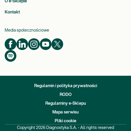
O e-Sklepie
Kontakt
Media społecznościowe
Regulamin i polityka prywatności
RODO
Regulaminy e-Sklepu
Mapa serwisu
Pliki cookie
Copyright
2026
Diagnostyka S.A. - All rights reserved