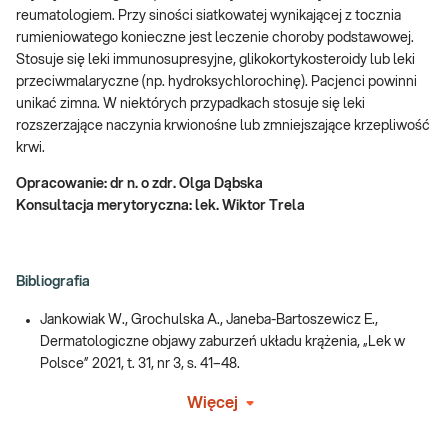
reumatologiem. Przy siności siatkowatej wynikającej z tocznia
rumieniowatego konieczne jest leczenie choroby podstawowej.
Stosuje się leki immunosupresyjne, glikokortykosteroidy lub leki
przeciwmalaryczne (np. hydroksychlorochinę). Pacjenci powinni
unikać zimna. W niektórych przypadkach stosuje się leki
rozszerzające naczynia krwionośne lub zmniejszające krzepliwość
krwi.
Opracowanie: dr n. o zdr. Olga Dąbska
Konsultacja merytoryczna: lek. Wiktor Trela
Bibliografia
Jankowiak W., Grochulska A., Janeba-Bartoszewicz E.,
Dermatologiczne objawy zaburzeń układu krążenia, „Lek w
Polsce” 2021, t. 31, nr 3, s. 41–48.
Więcej