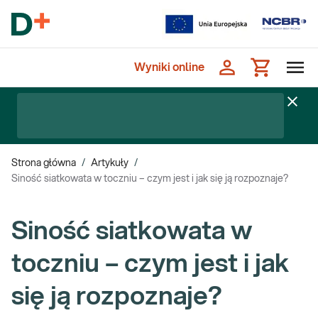
Wyniki online
Strona główna
/
Artykuły
/
Siność siatkowata w toczniu – czym jest i jak się ją rozpoznaje?
Siność siatkowata w
toczniu – czym jest i jak
się ją rozpoznaje?