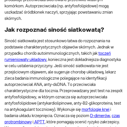
produkuje przeciwciała skierowane przeciwko własnym
komórkom. Autoprzeciwciała (np. antyfosfolipidowe) mogą
uszkadzać śródbłonek naczyń, sprzyjając powstawaniu zmian
skórnych.
Jak rozpoznać siność siatkowatą?
Siność siatkowata jest stosunkowo łatwa do rozpoznania na
podstawie charakterystycznych objawów skórnych. Jednak w
przypadku chorób autoimmunologicznych, takich jak
toczeń
rumieniowaty układowy
, konieczna jest dokładniejsza diagnostyka
w celu ustalenia przyczyny. Jeśli siność siatkowata nie jest
przejściowym objawem, ale sugeruje chorobę układową, lekarz
zleca badania immunologiczne polegające na identyfikacji
autoprzeciwciał ANA, anty-dsDNA. To przeciwciała
charakterystyczne dla tocznia. Przeprowadzany jest test na zespół
antyfosfolipidowy, w którym oznacza się autoprzeciwciała
antyfosfolipidowe (antykardiolipinowe, anty-B2-glikoproteina, test
na antykoagulant toczniowy). Wykonuje się
morfologię krwi
i
badania układu krzepnięcia. Oznacza się poziom
D-dimerów
,
czas
protrombinowy
i
APTT
, które pomagają ocenić ryzyko zakrzepicy.