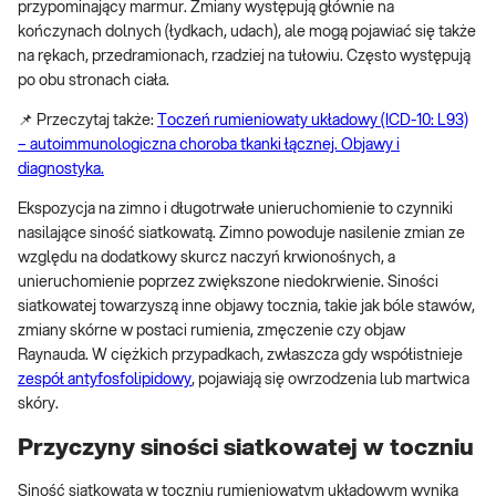
przypominający marmur. Zmiany występują głównie na
kończynach dolnych (łydkach, udach), ale mogą pojawiać się także
na rękach, przedramionach, rzadziej na tułowiu. Często występują
po obu stronach ciała.
📌 Przeczytaj także:
Toczeń rumieniowaty układowy (ICD-10: L93)
– autoimmunologiczna choroba tkanki łącznej. Objawy i
diagnostyka.
Ekspozycja na zimno i długotrwałe unieruchomienie to czynniki
nasilające siność siatkowatą. Zimno powoduje nasilenie zmian ze
względu na dodatkowy skurcz naczyń krwionośnych, a
unieruchomienie poprzez zwiększone niedokrwienie. Siności
siatkowatej towarzyszą inne objawy tocznia, takie jak bóle stawów,
zmiany skórne w postaci rumienia, zmęczenie czy objaw
Raynauda. W ciężkich przypadkach, zwłaszcza gdy współistnieje
zespół antyfosfolipidowy
, pojawiają się owrzodzenia lub martwica
skóry.
Przyczyny siności siatkowatej w toczniu
Siność siatkowata w toczniu rumieniowatym układowym wynika