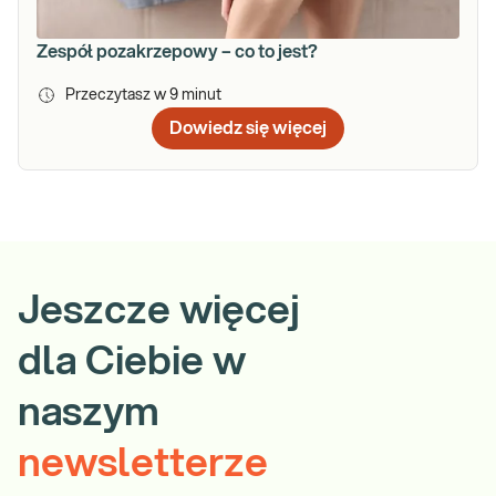
Zespół pozakrzepowy – co to jest?
Przeczytasz w
9
minut
Dowiedz się więcej
Jeszcze więcej
dla Ciebie w
naszym
newsletterze