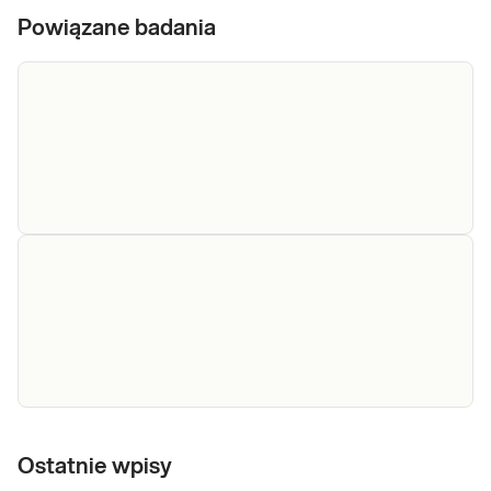
Powiązane badania
D-dimer
D-dimer, ilościowo. Oznaczenie D-dimerów w
surowicy, wykonywane w podejrzeniu nasilenia
procesów krzepnięcia i fibrynolizy, przydatne w
diagnostyce zaburzeń krzepnięcia: zakrzepicy
żylnej i tętniczej, zatoru płucnego, zespołu
Sprawdź
rozsianego wykrzepiani
Morfologia
Morfologia krwi pełna (5-diff) Podstawowe
badanie krwi oceniające liczbę i wygląd krwinek:
krwi
Ostatnie wpisy
czerwonych, białych (w 5 frakcjach) oraz płytek