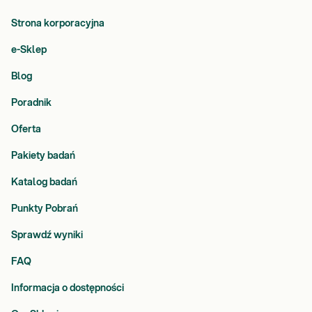
Strona korporacyjna
e-Sklep
Blog
Poradnik
Oferta
Pakiety badań
Katalog badań
Punkty Pobrań
Sprawdź wyniki
FAQ
Informacja o dostępności