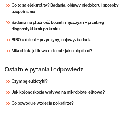
krwi. Pomaga w wykrywaniu infekcji, stanów
Co to są elektrolity? Badania, objawy niedoboru i sposoby
zapalnych, niedokrwistości i innych zaburzeń.
uzupełniania
Sprawdź
Stosowane w diagnosty
Badania na płodność kobiet i mężczyzn – przebieg
diagnostyki krok po kroku
SIBO u dzieci – przyczyny, objawy, badania
Mikrobiota jelitowa u dzieci - jak o nią dbać?
Ostatnie pytania i odpowiedzi
Czym są eubiotyki?
Jak kolonoskopia wpływa na mikrobiotę jelitową?
Co powoduje wzdęcia po kefirze?