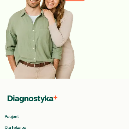
Pacjent
Dla lekarza