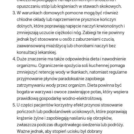
ćwiczenia polegające na naprzemiennym unoszeniu i
opuszczaniu stóp lub krążeniach w stawach skokowych.
W warunkach domowych pomocne mogą być również
chłodne okłady lub naprzemienne prysznice kończyn
dolnych, które poprawiają napięcie naczyń krwionośnych i
zmniejszają uczucie ciężkości nóg. Zabiegi te nie powinny
jednak być stosowane u osób z zaburzeniami czucia,
zaawansowaną miażdżycą lub chorobami naczyń bez
konsultacji lekarskiej.
Duże znaczenie ma także odpowiednia dieta i nawodnienie
organizmu. Ograniczenie spożycia soli kuchennej pomaga
zmniejszyć retencję wody w tkankach, natomiast regularne
przyjmowanie płynów paradoksalnie zapobiega
zatrzymywaniu wody przez organizm. Dieta powinna być
bogata w warzywa i owoce zawierające potas, który wspiera
prawidłową gospodarkę wodno-elektrolitową.
U części pacjentów korzystny efekt przynosi stosowanie
pończoch lub podkolanówek uciskowych, które poprawiają
krążenie żylne i zapobiegają nasilaniu się obrzęków,
zwłaszcza podczas długotrwałego siedzenia lub podróży.
Ważne jednak, aby stopień ucisku był dobrany