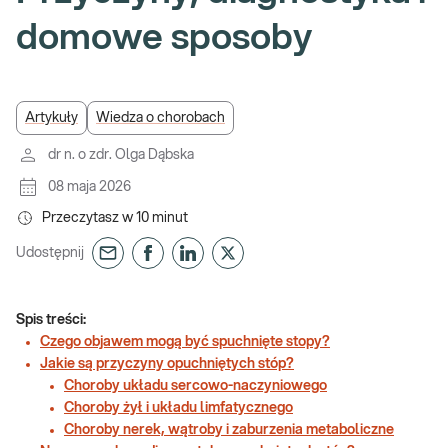
domowe sposoby
Artykuły
Wiedza o chorobach
dr n. o zdr. Olga Dąbska
08 maja 2026
Przeczytasz w
10
minut
Udostępnij
Spis treści:
Czego objawem mogą być spuchnięte stopy?
Jakie są przyczyny opuchniętych stóp?
Choroby układu sercowo-naczyniowego
Choroby żył i układu limfatycznego
Choroby nerek, wątroby i zaburzenia metaboliczne