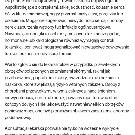
Do pilnej konsultacji powinny również skłonić objawy ogólne
współistniejące z obrzękami, takie jak duszność, kołatanie serca,
ból w klatce piersiowej, nagły przyrost masy ciała, gorączka lub
osłabienie. Mogą one sugerować niewydolność serca, choroby
nerek, zaburzenia wątroby lub infekcje ogólnoustrojowe.
Nawracające obrzęki u osób przyjmujących leki moczopędne,
hormonalne lub kardiologiczne również wymagają kontroli
lekarskiej, ponieważ mogą sygnalizować niewłaściwe dawkowanie
lub konieczność modyfikacji terapii.
Warto zgłosić się do lekarza także w przypadku przewlekłych
obrzęków połączonych ze zmianami skórnymi, takimi jak
przebarwienia, pogrubienie skóry, owrzodzenia lub pęknięcia
naskórka, które zwiększają ryzyko wtórnych zakażeń. Osoby z
chorobami przewlekłymi, w tym z cukrzycą, nadciśnieniem,
niewydolnością serca lub nerek, powinny monitorować stan
kończyn dolnych i nie lekceważyć nawet niewielkich obrzęków,
ponieważ mogą one być pierwszym objawem zaostrzenia choroby
podstawowej.
Konsultacja lekarska pozwala nie tylko na wczesne wykrycie