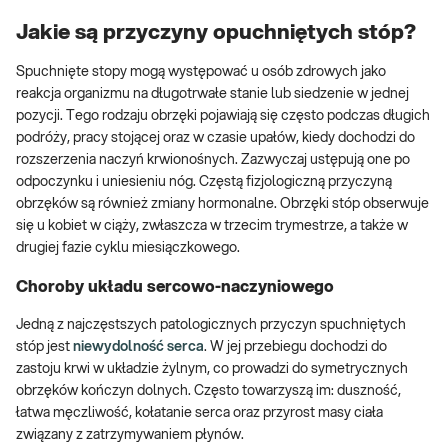
Jakie są przyczyny opuchniętych stóp?
Spuchnięte stopy mogą występować u osób zdrowych jako
reakcja organizmu na długotrwałe stanie lub siedzenie w jednej
pozycji. Tego rodzaju obrzęki pojawiają się często podczas długich
podróży, pracy stojącej oraz w czasie upałów, kiedy dochodzi do
rozszerzenia naczyń krwionośnych. Zazwyczaj ustępują one po
odpoczynku i uniesieniu nóg. Częstą fizjologiczną przyczyną
obrzęków są również zmiany hormonalne. Obrzęki stóp obserwuje
się u kobiet w ciąży, zwłaszcza w trzecim trymestrze, a także w
drugiej fazie cyklu miesiączkowego.
Choroby układu sercowo-naczyniowego
Jedną z najczęstszych patologicznych przyczyn spuchniętych
stóp jest
niewydolność serca
. W jej przebiegu dochodzi do
zastoju krwi w układzie żylnym, co prowadzi do symetrycznych
obrzęków kończyn dolnych. Często towarzyszą im: duszność,
łatwa męczliwość, kołatanie serca oraz przyrost masy ciała
związany z zatrzymywaniem płynów.