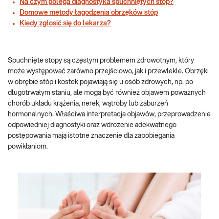
Na czym polega diagnostyka spuchniętych stóp?
Domowe metody łagodzenia obrzęków stóp
Kiedy zgłosić się do lekarza?
Spuchnięte stopy są częstym problemem zdrowotnym, który
może występować zarówno przejściowo, jak i przewlekle. Obrzęki
w obrębie stóp i kostek pojawiają się u osób zdrowych, np. po
długotrwałym staniu, ale mogą być również objawem poważnych
chorób układu krążenia, nerek, wątroby lub zaburzeń
hormonalnych. Właściwa interpretacja objawów, przeprowadzenie
odpowiedniej diagnostyki oraz wdrożenie adekwatnego
postępowania mają istotne znaczenie dla zapobiegania
powikłaniom.