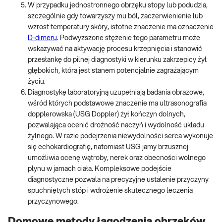
W przypadku jednostronnego obrzęku stopy lub podudzia,
szczególnie gdy towarzyszy mu ból, zaczerwienienie lub
wzrost temperatury skóry, istotne znaczenie ma oznaczenie
D-dimeru
. Podwyższone stężenie tego parametru może
wskazywać na aktywację procesu krzepnięcia i stanowić
przesłankę do pilnej diagnostyki w kierunku zakrzepicy żył
głębokich, która jest stanem potencjalnie zagrażającym
życiu.
Diagnostykę laboratoryjną uzupełniają badania obrazowe,
wśród których podstawowe znaczenie ma ultrasonografia
dopplerowska (USG Doppler) żył kończyn dolnych,
pozwalająca ocenić drożność naczyń i wydolność układu
żylnego. W razie podejrzenia niewydolności serca wykonuje
się echokardiografię, natomiast USG jamy brzusznej
umożliwia ocenę wątroby, nerek oraz obecności wolnego
płynu w jamach ciała. Kompleksowe podejście
diagnostyczne pozwala na precyzyjne ustalenie przyczyny
spuchniętych stóp i wdrożenie skutecznego leczenia
przyczynowego.
Domowe metody łagodzenia obrzęków