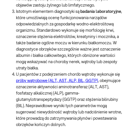
objawów zastoju żylnego lub limfatycznego.
Istotnym elementem diagnostyki są
badania laboratoryjne
,
które umożliwiają ocenę funkcjonowania narządów
odpowiedzialnych za gospodarkę wodno-elektrolitową
organizmu. Standardowo wykonuje się morfologię krwi,
oznaczenie stężenia elektrolitów, kreatyniny i mocznika, a
także badanie ogólne moczu w kierunku białkomoczu. W
diagnostyce obrzęków szczególnie ważne jest oznaczenie
albumin i białka całkowitego, których obniżone wartości
mogą wskazywać na choroby nerek, wątroby lub zespoły
utraty białka.
U pacjentów z podejrzeniem chorób wątroby wykonuje się
próby wątrobowe (ALT, AST, ALP, BIL, GGTP)
, obejmujące
oznaczenie aktywności aminotransferaz (ALT, AST),
fosfatazy alkalicznej (ALP), gamma-
glutamylotranspeptydazy (GGTP) oraz stężenia bilirubiny
(BIL). Nieprawidłowe wyniki tych parametrów mogą
sugerować niewydolność wątroby lub nadciśnienie wrotne,
które prowadzą do zatrzymywania płynów i powstawania
obrzęków kończyn dolnych.