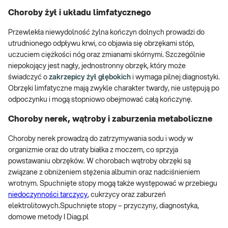
Choroby żył i układu limfatycznego
Przewlekła niewydolność żylna kończyn dolnych prowadzi do
utrudnionego odpływu krwi, co objawia się obrzękami stóp,
uczuciem ciężkości nóg oraz zmianami skórnymi. Szczególnie
niepokojący jest nagły, jednostronny obrzęk, który może
świadczyć o
zakrzepicy żył głębokich
i wymaga pilnej diagnostyki.
Obrzęki limfatyczne mają zwykle charakter twardy, nie ustępują po
odpoczynku i mogą stopniowo obejmować całą kończynę.
Choroby nerek, wątroby i zaburzenia metaboliczne
Choroby nerek prowadzą do zatrzymywania sodu i wody w
organizmie oraz do utraty białka z moczem, co sprzyja
powstawaniu obrzęków. W chorobach wątroby obrzęki są
związane z obniżeniem stężenia albumin oraz nadciśnieniem
wrotnym. Spuchnięte stopy mogą także występować w przebiegu
niedoczynności tarczycy
, cukrzycy oraz zaburzeń
elektrolitowych.Spuchnięte stopy – przyczyny, diagnostyka,
domowe metody I Diag.pl