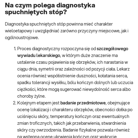
Na czym polega diagnostyka
spuchniętych stóp?
Diagnostyka spuchniętych stóp powinna mieć charakter
wieloetapowy i uwzględniać zarówno przyczyny miejscowe, jak i
ogólnoustrojowe.
Proces diagnostyczny rozpoczyna się od
szczegółowego
wywiadu lekarskiego
, w którym duże znaczenie ma
ustalenie czasu pojawienia się obrzęków, ich narastania w
ciągu dnia, symetrii oraz zależności od pozycji ciała. Lekarz
ocenia również współistnienie duszności, kołatania serca,
spadku tolerancji wysiłku, bólu kończyn dolnych lub uczucia
ciężkości, które mogą sugerować niewydolność serca albo
choroby żylne.
Kolejnym etapem jest
badanie przedmiotowe
, obejmujące
ocenę lokalizacji i charakteru obrzęków, obecności dołka po
uciśnięciu skóry, temperatury kończyn oraz ewentualnych
zmian troficznych, takich jak przebarwienia, stwardnienia
skóry czy owrzodzenia. Badanie fizykalne pozwala również
na wstępną ocenę ukrwienia kończyn oraz wykrycie