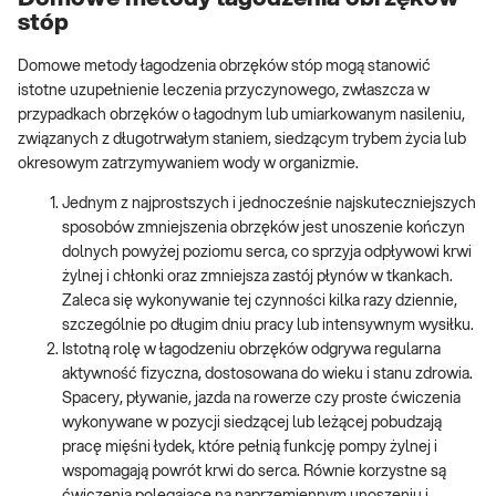
stóp
Domowe metody łagodzenia obrzęków stóp mogą stanowić
istotne uzupełnienie leczenia przyczynowego, zwłaszcza w
przypadkach obrzęków o łagodnym lub umiarkowanym nasileniu,
związanych z długotrwałym staniem, siedzącym trybem życia lub
okresowym zatrzymywaniem wody w organizmie.
Jednym z najprostszych i jednocześnie najskuteczniejszych
sposobów zmniejszenia obrzęków jest unoszenie kończyn
dolnych powyżej poziomu serca, co sprzyja odpływowi krwi
żylnej i chłonki oraz zmniejsza zastój płynów w tkankach.
Zaleca się wykonywanie tej czynności kilka razy dziennie,
szczególnie po długim dniu pracy lub intensywnym wysiłku.
Istotną rolę w łagodzeniu obrzęków odgrywa regularna
aktywność fizyczna, dostosowana do wieku i stanu zdrowia.
Spacery, pływanie, jazda na rowerze czy proste ćwiczenia
wykonywane w pozycji siedzącej lub leżącej pobudzają
pracę mięśni łydek, które pełnią funkcję pompy żylnej i
wspomagają powrót krwi do serca. Równie korzystne są