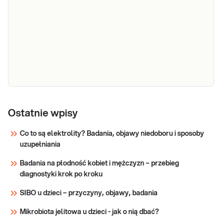
równowagi wodno-elektrolitowej i
K)
diagnostyka zaburzeń równowagi
kwasowo-zasadowej.
Sprawdź
Próby
wątrobowe
Ostatnie wpisy
Próby wątrobowe. Oznaczenie wartości
(ALT, AST,
parametrów wątroby (enzymów
Co to są elektrolity? Badania, objawy niedoboru i sposoby
wątrobowych i bilirubiny) przydatne w
ALP, BIL,
uzupełniania
diagnostyce chorób wątroby i dróg
GGTP)
żółciowych.
Badania na płodność kobiet i mężczyzn – przebieg
Sprawdź
diagnostyki krok po kroku
SIBO u dzieci – przyczyny, objawy, badania
Mikrobiota jelitowa u dzieci - jak o nią dbać?