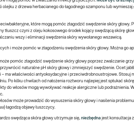
óre mogą pomóc w zwalczaniu infekcji grzybiczych.
Może być drażniący
li olejku z drzewa herbacianego do łagodnego szamponu lub wymieszaj g
zeciwbakteryjne, które mogą pomóc złagodzić swędzenie skóry głowy. 
ny tłuszcz czyni z oleju kokosowego środek kojący swędzącą skórę gło
czaniu wszy i eliminacji swędzenia skóry wywołanego wszawicą.
ojących i może pomóc w złagodzeniu swędzenia skóry głowy. Można go a
może pomóc złagodzić swędzenie skóry głowy poprzez zwalczanie grzyb
rzywrócić naturalne pH skóry głowy i zmniejszyć swędzenie. Ocet jabł
 – ma właściwości antyoksydacyjne i przeciwdrobnoustrojowe. Stosuj 
niu. Po kilku chwilach od nałożenia roztworu najlepiej jest spłukać skór
ukty do włosów mogą wywoływać reakcje alergiczne lub podrażnienia. W
c.
włosów może prowadzić do wysuszenia skóry głowy i nasilenia problem
ss
) łagodzą objawy łuszczycy.
rdzo swędząca skóra głowy utrzymuje się,
niezbędna
jest konsultacja z