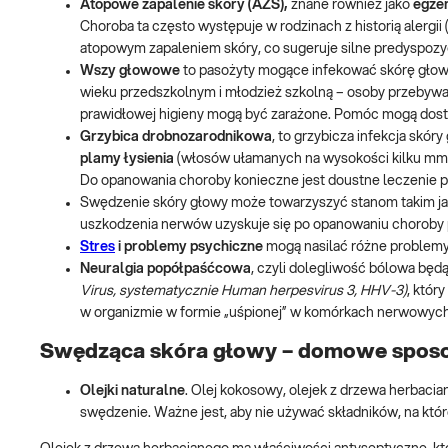
Atopowe zapalenie skóry (AZS),
znane również jako
egze
Choroba ta często występuje w rodzinach z historią alergii 
atopowym zapaleniem skóry, co sugeruje silne predyspoz
Wszy głowowe
to pasożyty mogące infekować skórę głow
wieku przedszkolnym i młodzież szkolną – osoby przebyw
prawidłowej higieny mogą być zarażone. Pomóc mogą dost
Grzybica drobnozarodnikowa
, to grzybicza infekcja skó
plamy łysienia
(włosów ułamanych na wysokości kilku mm),
Do opanowania choroby konieczne jest doustne leczenie p
Swędzenie skóry głowy może towarzyszyć stanom takim j
uszkodzenia nerwów uzyskuje się po opanowaniu choroby
Stres
i problemy psychiczne
mogą nasilać różne problemy
Neuralgia popółpaśćcowa
, czyli dolegliwość bólowa będą
Virus,
systematycznie Human herpesvirus 3, HHV-3)
, któr
w organizmie w formie „uśpionej” w komórkach nerwowyc
Swędząca skóra głowy – domowe spos
Olejki naturalne
. Olej kokosowy, olejek z drzewa herbacia
swędzenie. Ważne jest, aby nie używać składników, na któr