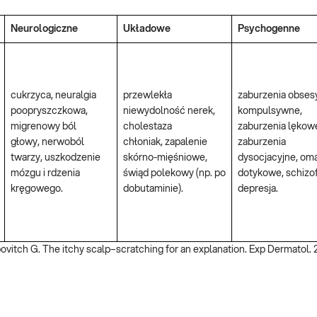
Neurologiczne
Układowe
Psychogenne
cukrzyca, neuralgia
przewlekła
zaburzenia obses
poopryszczkowa,
niewydolność nerek,
kompulsywne,
migrenowy ból
cholestaza
zaburzenia lękow
głowy, nerwoból
chłoniak, zapalenie
zaburzenia
twarzy, uszkodzenie
skórno-mięśniowe,
dysocjacyjne, o
mózgu i rdzenia
świąd polekowy (np. po
dotykowe, schizof
kręgowego.
dobutaminie).
depresja.
vitch G. The itchy scalp–scratching for an explanation. Exp Dermatol. 2