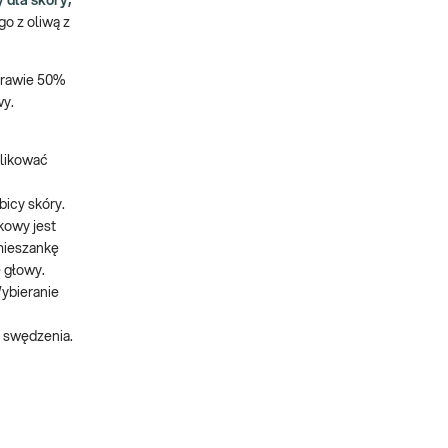
 dla skóry,
o z oliwą z
Prawie 50%
wy.
plikować
icy skóry.
kowy jest
mieszankę
ę głowy.
ybieranie
u swędzenia.