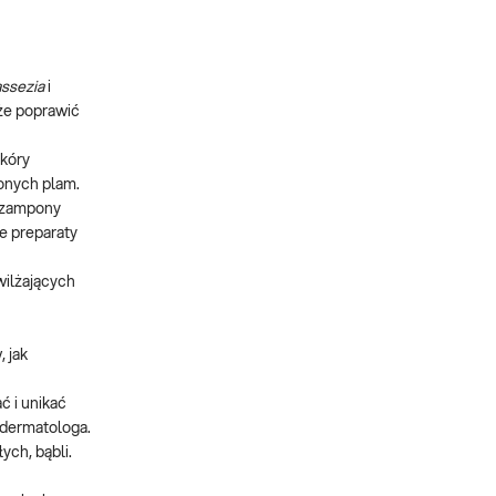
ssezia
i
że poprawić
skóry
onych plam.
szampony
e preparaty
ilżających
 jak
ć i unikać
 dermatologa.
ch, bąbli.