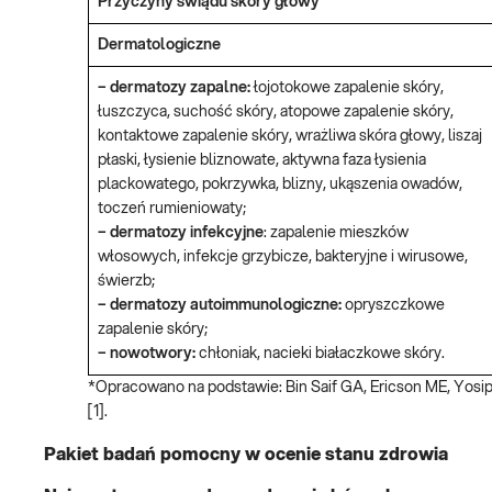
Przyczyny świądu skóry głowy
Dermatologiczne
–
dermatozy zapalne:
łojotokowe zapalenie skóry,
łuszczyca, suchość skóry, atopowe zapalenie skóry,
kontaktowe zapalenie skóry, wrażliwa skóra głowy, liszaj
płaski, łysienie bliznowate, aktywna faza łysienia
plackowatego, pokrzywka, blizny, ukąszenia owadów,
toczeń rumieniowaty;
–
dermatozy infekcyjne
: zapalenie mieszków
włosowych, infekcje grzybicze, bakteryjne i wirusowe,
świerzb;
–
dermatozy autoimmunologiczne:
opryszczkowe
zapalenie skóry;
–
nowotwory:
chłoniak, nacieki białaczkowe skóry.
*Opracowano na podstawie: Bin Saif GA, Ericson ME, Yosipo
[1].
Pakiet badań pomocny w ocenie stanu zdrowia