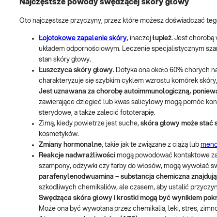
Najczęstsze powody swędzącej skóry głowy
Oto najczęstsze przyczyny, przez które możesz doświadczać teg
Łojotokowe zapalenie skóry
, inaczej
łupież
. Jest chorobą
układem odpornościowym. Leczenie specjalistycznym sza
stan skóry głowy.
Łuszczyca skóry głowy
. Dotyka ona około 60% chorych n
charakteryzuje się szybkim cyklem wzrostu komórek skóry
Jest uznawana za chorobę autoimmunologiczną, poniewa
zawierające dziegieć lub kwas salicylowy mogą pomóc ko
sterydowe, a także zalecić fototerapię.
Zimą, kiedy powietrze jest suche,
skóra głowy może stać 
kosmetyków.
Zmiany hormonalne
, takie jak te związane z ciążą lub
meno
Reakcje nadwrażliwości
mogą powodować kontaktowe zapal
szampony, odżywki czy farby do włosów, mogą wywołać sw
parafenylenodwuamina – substancja chemiczna znajdują
szkodliwych chemikaliów, ale czasem, aby ustalić przyczy
Swędząca skóra głowy i krostki mogą być wynikiem po
Może ona być wywołana przez chemikalia, leki, stres, zimno,