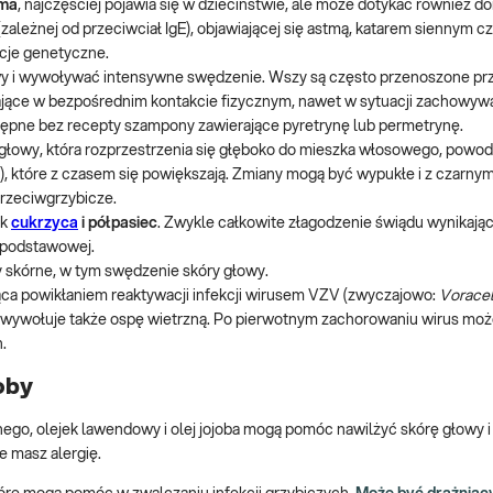
ma
, najczęściej pojawia się w dzieciństwie, ale może dotykać również do
(zależnej od przeciwciał IgE), objawiającej się astmą, katarem siennym c
ycje genetyczne.
y i wywoływać intensywne swędzenie. Wszy są często przenoszone prz
ające w bezpośrednim kontakcie fizycznym, nawet w sytuacji zachowyw
ępne bez recepty szampony zawierające pyretrynę lub permetrynę.
ry głowy, która rozprzestrzenia się głęboko do mieszka włosowego, powo
 które z czasem się powiększają. Zmiany mogą być wypukłe i z czarnym
rzeciwgrzybicze.
ak
cukrzyca
i półpasiec
. Zwykle całkowite złagodzenie świądu wynikając
 podstawowej.
 skórne, w tym swędzenie skóry głowy.
ca powikłaniem reaktywacji infekcji
wirusem VZV (zwyczajowo:
Voracel
y wywołuje także ospę wietrzną. Po pierwotnym zachorowaniu wirus mo
h.
oby
nego, olejek lawendowy i olej jojoba mogą pomóc nawilżyć skórę głowy 
e masz alergię.