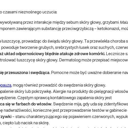
o czasami nieznośnego uczucia:
 wywoływaną przez interakcje między sebum skóry głowy, grzybami
Mala
mponem zawierającym substancję przeciwgrzybiczą – ketokonazol, mo
a łuszczycę, prowadząc do świądu skóry głowy. Ta przewlekła choroba 
, powoduje tworzenie grubych, srebrzystych łusek oraz suchych, czerw
ż układ odpornościowy błędnie atakuje zdrowe komórki.
Lecznicze 
ntrolować łuszczycę skóry głowy. Dermatolog może przepisać miejscow
się przesuszona i swędząca
. Pomocne może być uważne dobieranie naw
pauzą
, mogą również prowadzić do swędzenia skóry głowy.
enie skóry lub pokrzywkę. Alergie na produkty do pielęgnacji włosów,
ędzenie. Częstym sprawcą kontaktowego zapalenia skóry jest
ca się w farbach do włosów
. Swędzenie mija, gdy uda się zidentyfikowa
nę nadwrażliwości, konieczne jest przeprowadzenie testów w gabinecie
krzywki
– stanu charakteryzującego się pojawieniem czerwonych, wypukły
 ciepło lub nacisk na skórę.