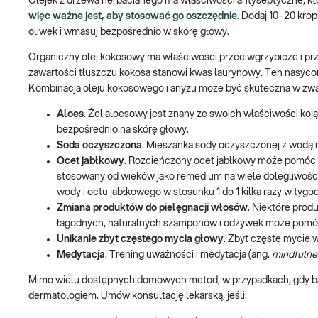
Olejek z drzewa herbacianego ma właściwości antyseptyczne, kt
więc ważne jest, aby stosować go oszczędnie.
Dodaj 10–20 krop
oliwek i wmasuj bezpośrednio w skórę głowy.
Organiczny olej kokosowy ma właściwości przeciwgrzybicze i pr
zawartości tłuszczu kokosa stanowi kwas laurynowy. Ten nasyco
Kombinacja oleju kokosowego i anyżu może być skuteczna w zwal
Aloes
. Żel aloesowy jest znany ze swoich właściwości k
bezpośrednio na skórę głowy.
Soda oczyszczona
. Mieszanka sody oczyszczonej z wodą 
Ocet jabłkowy
. Rozcieńczony ocet jabłkowy może pomóc p
stosowany od wieków jako remedium na wiele dolegliwości
wody i octu jabłkowego w stosunku 1 do 1 kilka razy w tygod
Zmiana produktów do pielęgnacji włosów
. Niektóre prod
łagodnych, naturalnych szamponów i odżywek może pomó
Unikanie zbyt częstego mycia głowy
. Zbyt częste mycie 
Medytacja
. Trening uważności i medytacja (ang.
mindfulne
Mimo wielu dostępnych domowych metod, w przypadkach, gdy ba
dermatologiem. Umów konsultację lekarską, jeśli: