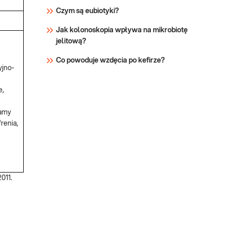
Czym są eubiotyki?
Jak kolonoskopia wpływa na mikrobiotę
jelitową?
Co powoduje wzdęcia po kefirze?
yjno-
e,
mamy
renia,
011.