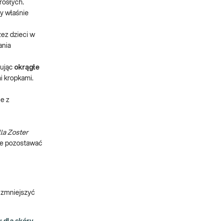
rosłych.
zy właśnie
ez dzieci w
ania
dując
okrągłe
i kropkami.
e z
la Zoster
że pozostawać
i zmniejszyć