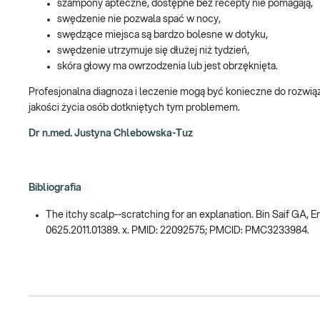
szampony apteczne, dostępne bez recepty nie pomagają,
swędzenie nie pozwala spać w nocy,
swędzące miejsca są bardzo bolesne w dotyku,
swędzenie utrzymuje się dłużej niż tydzień,
skóra głowy ma owrzodzenia lub jest obrzęknięta.
Profesjonalna diagnoza i leczenie mogą być konieczne do rozwią
jakości życia osób dotkniętych tym problemem.
Dr n.med. Justyna Chlebowska-Tuz
Bibliografia
The itchy scalp--scratching for an explanation. Bin Saif GA, Er
0625.2011.01389. x. PMID: 22092575; PMCID: PMC3233984.