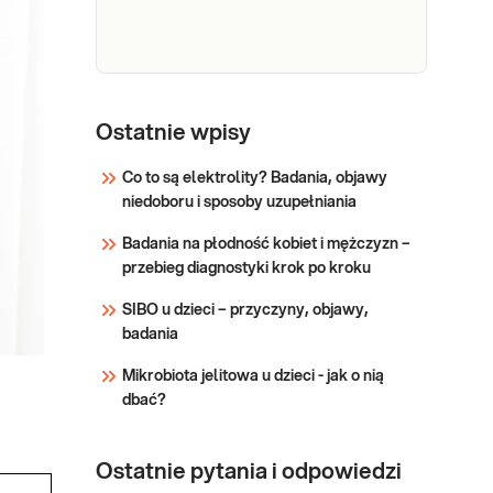
e-Pakiet
piękne i
Ostatnie wpisy
zdrowe
Dedykowany dla: Kobiet,
Co to są elektrolity? Badania, objawy
włosy -
Mężczyzn Wskazany: → W
niedoboru i sposoby uzupełniania
przypadku nadmiernego
dla kobiet
wypadania włosów i
i
Badania na płodność kobiet i mężczyzn –
pogorszenia ich wyglądu,
mężczyzn
przebieg diagnostyki krok po kroku
nadmiernej łamliwości, utraty
połysku → Profilaktycznie, do
SIBO u dzieci – przyczyny, objawy,
Sprawdź
oceny stanu zdrowia Jak się
badania
pobiera materiał do badania?
Mikrobiota jelitowa u dzieci - jak o nią
Do wykonania ba
dbać?
Ostatnie pytania i odpowiedzi