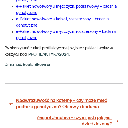
genetyczne
e-Pakiet nowotwory u mężczyzn, podstawowy – badania
genetyczne
e-Pakiet nowotwory u kobiet, rozszerzony – badania
genetyczne
e-Pakiet nowotwory u mężczyzn, rozszerzony – badania
genetyczne
By skorzystać z akcji profilaktycznej, wybierz pakiet i wpisz w
koszyku kod:
PROFILAKTYKA2024.
Dr n.med. Beata Skowron
Nadwrażliwość na kofeinę – czy może mieć
podłoże genetyczne? Objawy i badania
Zespół Jacobsa – czym jest i jak jest
dziedziczony?