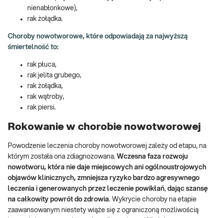
nienabłonkowe),
rak żołądka.
Choroby nowotworowe, które odpowiadają za najwyższą
śmiertelność to:
rak płuca,
rak jelita grubego,
rak żołądka,
rak wątroby,
rak piersi.
Rokowanie w chorobie nowotworowej
Powodzenie leczenia choroby nowotworowej zależy od etapu, na
którym została ona zdiagnozowana.
Wczesna faza rozwoju
nowotworu, która nie daje miejscowych ani ogólnoustrojowych
objawów klinicznych, zmniejsza ryzyko bardzo agresywnego
leczenia i generowanych przez leczenie powikłań
,
dając szansę
na całkowity powrót do zdrowia
. Wykrycie choroby na etapie
zaawansowanym niestety wiąże się z ograniczoną możliwością