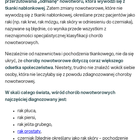
przerzutowania „odmianę” nowotworu, która wywodzi się z
tkanki nabłonkowej
. Zatem zmiany nowotworowe, które nie
wywodzą się z tkanki nabłonkowej, określane przez pacjentów jako
raki (np. rak krwi, rak mózgu, rak skóry w odniesieniu do czerniaka),
nazywane są błędnie, co wynika przede wszystkim z
nieznajomości specjalistycznej klasyfikacji chorób
nowotworowych.
Niezależnie od nazewnictwa i pochodzenia tkankowego, nie da się
ukryć, że
choroby nowotworowe dotyczą coraz większego
odsetka społeczeństwa
. Niestety, trudno nie znaleźć wokół siebie
osoby, która nie leczyłaby się z powodu zdiagnozowanej choroby
nowotworowej.
W skali całego świata, wśród chorób nowotworowych
najczęściej diagnozowany jest:
rak płuca,
rak piersi,
rak jelita grubego,
rak prostaty
,
czerniak (błędnie określany jako rak skóry – pochodzenie