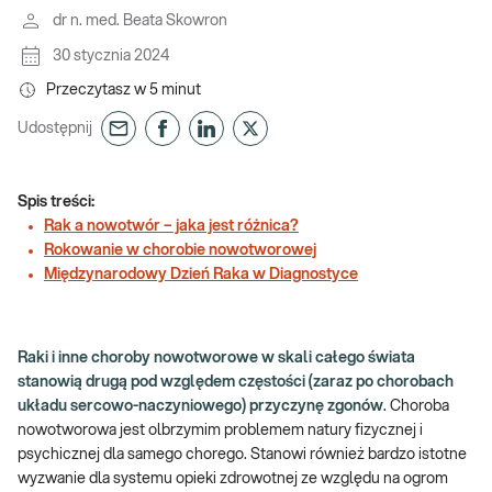
dr n. med. Beata Skowron
30 stycznia 2024
Przeczytasz w
5
minut
Udostępnij
Spis treści:
Rak a nowotwór – jaka jest różnica?
Rokowanie w chorobie nowotworowej
Międzynarodowy Dzień Raka w Diagnostyce
Raki i inne choroby nowotworowe w skali całego świata
stanowią drugą pod względem częstości (zaraz po chorobach
układu sercowo-naczyniowego) przyczynę zgonów
. Choroba
nowotworowa jest olbrzymim problemem natury fizycznej i
psychicznej dla samego chorego. Stanowi również bardzo istotne
wyzwanie dla systemu opieki zdrowotnej ze względu na ogrom