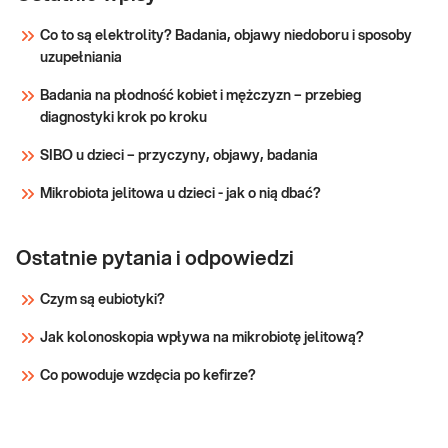
u
Proponowany pakiet obejmuje analizę
Co to są elektrolity? Badania, objawy niedoboru i sposoby
mężczyzn,
najważniejszych i najczęściej występujących u
uzupełniania
mężczyzn dziedzicznych mutacji
rozszerzony
charakterystycznych dla polskiej populacji,
- badania
Badania na płodność kobiet i mężczyzn – przebieg
których nosicielstwo koreluje ze zwiększonym
genetyczne
diagnostyki krok po kroku
ryzykiem zachorowania na wskazane typy
nowotworó
SIBO u dzieci – przyczyny, objawy, badania
Sprawdź
Mikrobiota jelitowa u dzieci - jak o nią dbać?
Ostatnie pytania i odpowiedzi
Czym są eubiotyki?
Jak kolonoskopia wpływa na mikrobiotę jelitową?
Co powoduje wzdęcia po kefirze?