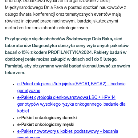
choroby. Dodatkowo wydarzenia organizowane z okazji
Międzynarodowego Dnia Raka w postaci spotkań naukowców z
całego świata, konferencji oraz tematycznych eventów mają
również inicjować prace nad nowymi, bardziej skutecznymi
metodami leczenia chorób onkologicznych.
Przyłączając się do obchodów Światowego Dnia Raka, sieć
laboratoriów Diagnostyka obniżyła ceny wybranych pakietów
badań o 15% z kodem PROFILAKTYKA2024. Pakiety badań w
obniżonej cenie można zakupić w dniach od 1 do 9 lutego.
Pamiętaj, aby otrzymane wyniki badań skonsultować ze swoim
lekarzem.
e-Pakiet rak piersi i/lub jajnika (BRCA1, BRCA2) – badania
genetyczne
e-Pakiet cytologia cienkowarstwowa LBC + HPV 14
genotypów wysokiego ryzyka onkogennego, badanie dla
kobiet
e-Pakiet onkologiczny damski
e-Pakiet onkologiczny męski
e-Pakiet nowotwory u kobiet, podstawowy – badania