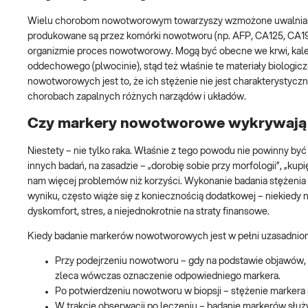
Wielu chorobom nowotworowym towarzyszy wzmożone uwalnian
produkowane są przez komórki nowotworu (np. AFP, CA125, CA19-
organizmie proces nowotworowy. Mogą być obecne we krwi, kale
oddechowego (plwocinie), stąd też właśnie te materiały biologic
nowotworowych jest to, że ich stężenie nie jest charakterystycz
chorobach zapalnych różnych narządów i układów.
Czy markery nowotworowe wykrywają
Niestety – nie tylko raka. Właśnie z tego powodu nie powinny być
innych badań, na zasadzie – „dorobię sobie przy morfologii”, „k
nam więcej problemów niż korzyści. Wykonanie badania stężeni
wyniku, często wiąże się z koniecznością dodatkowej – niekiedy n
dyskomfort, stres, a niejednokrotnie na straty finansowe.
Kiedy badanie markerów nowotworowych jest w pełni uzasadnio
Przy podejrzeniu nowotworu – gdy na podstawie objawów
zleca wówczas oznaczenie odpowiedniego markera.
Po potwierdzeniu nowotworu w biopsji – stężenie marker
W trakcie obserwacji po leczeniu – badanie markerów służy