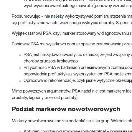
wychwycenia ewentualnego nawrotu (ponowny wzrost stęż
Podsumowując –
nie należy
wykorzystywać pomiaru stężenia ma
się profilaktycznie w celu wczesnego wykrycia choroby. Są jednak
Wyjątek stanowi PSA, czyli marker stosowany w diagnozowaniu r
Ponieważ PSA ma wyjątkowo dobrze opisane zastosowanie przesi
PSA jest narządowo swoisty, co oznacza, że jest związany w
choroby gruczołu krokowego.
Przydatność PSA w badaniach przesiewowych została dobr
odpowiednia profilaktyka z wykorzystaniem PSA może zmni
Opracowano rekomendacje, czyli jasne wytyczne określając
Mimo powyższych argumentów, PSA nadal nie jest markerem ide
prostaty, łagodny przerost prostaty).
Podział markerów nowotworowych
Markery nowotworowe można podzielić na kilka grup. Wśród nic
Antygeny płodowo-zarodkowe (onkofetalne) – pojawiają się