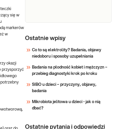
zarodkowych jąder i jajników
teczki
(nonseminoma i non-
Sprawdź
czący się w
dysgerminoma)oraz raka
u
wątrobowokomórkowego
wadą markerów
(hepatocellular carcinoma),
CA
CA 125. Marker raka jajnika.
też w
przydatnym w: różnicowaniu,
Oznaczany w surowicy jest
125
Ostatnie wpisy
monitorowaniu
przydatny w ocenie skuteczności
leczenia i wykrywanie nawrotów
Co to są elektrolity? Badania, objawy
choroby. Wchodzi w skład
niedoboru i sposoby uzupełniania
Sprawdź
algorytmu oceny ryzyka raka
zy okazji
Badania na płodność kobiet i mężczyzn –
jajnika: ROMA.
e przysporzyć
przebieg diagnostyki krok po kroku
widłowego
iepotrzebny
SIBO u dzieci – przyczyny, objawy,
badania
Mikrobiota jelitowa u dzieci - jak o nią
dbać?
nowotworową,
Ostatnie pytania i odpowiedzi
ę) oraz do