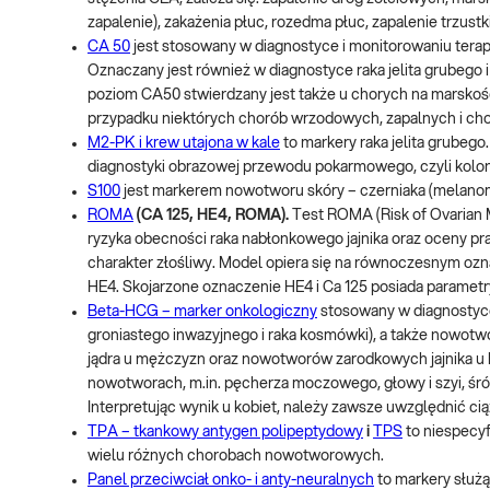
zapalenie), zakażenia płuc, rozedma płuc, zapalenie trzustk
CA 50
jest stosowany w diagnostyce i monitorowaniu terap
Oznaczany jest również w diagnostyce raka jelita grube
poziom CA50 stwierdzany jest także u chorych na marskość
przypadku niektórych chorób wrzodowych, zapalnych i ch
M2-PK i krew utajona w kale
to markery raka jelita grubeg
diagnostyki obrazowej przewodu pokarmowego, czyli kolon
S100
jest markerem nowotworu skóry – czerniaka (melanom
ROMA
(CA 125, HE4, ROMA).
Test ROMA (Risk of Ovarian
ryzyka obecności raka nabłonkowego jajnika oraz oceny pr
charakter złośliwy. Model opiera się na równoczesnym o
HE4. Skojarzone oznaczenie HE4 i Ca 125 posiada parametr
Beta-HCG – marker onkologiczny
stosowany w diagnostyce
groniastego inwazyjnego i raka kosmówki), a także nowot
jądra u mężczyzn oraz nowotworów zarodkowych jajnika 
nowotworach, m.in. pęcherza moczowego, głowy i szyi, ś
Interpretując wynik u kobiet, należy zawsze uwzględnić cią
TPA – tkankowy antygen polipeptydowy
i
TPS
to niespecyf
wielu różnych chorobach nowotworowych.
Panel przeciwciał onko- i anty-neuralnych
to markery słu