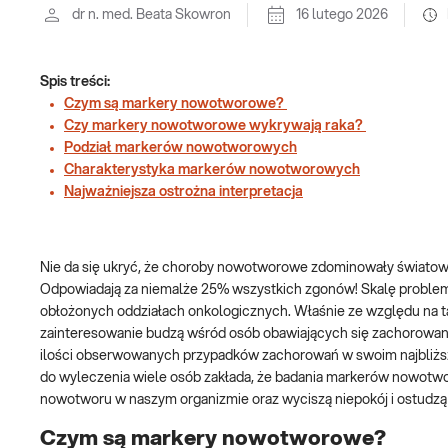
dr n. med. Beata Skowron
16 lutego 2026
Spis treści:
Czym są markery nowotworowe?
Czy markery nowotworowe wykrywają raka?
Podział markerów nowotworowych
Charakterystyka markerów nowotworowych
Najważniejsza ostrożna interpretacja
Nie da się ukryć, że choroby nowotworowe zdominowały światowe 
Odpowiadają za niemalże 25% wszystkich zgonów! Skalę problem
obłożonych oddziałach onkologicznych. Właśnie ze względu na 
zainteresowanie budzą wśród osób obawiających się zachorowan
ilości obserwowanych przypadków zachorowań w swoim najbliższ
do wyleczenia wiele osób zakłada, że badania markerów nowotwo
nowotworu w naszym organizmie oraz wyciszą niepokój i ostudzą 
Czym są markery nowotworowe?