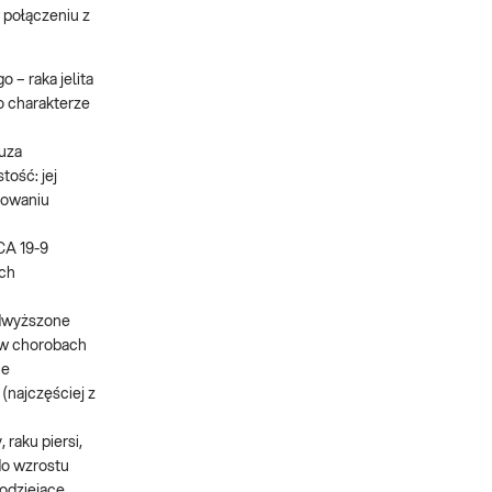
 połączeniu z
– raka jelita
 o charakterze
uza
ość: jej
sowaniu
CA 19-9
ych
odwyższone
 w chorobach
ne
(najczęściej z
raku piersi,
do wzrostu
zodziejące