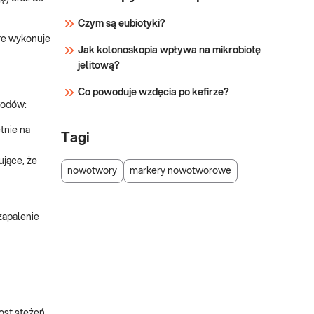
Czym są eubiotyki?
re wykonuje
Jak kolonoskopia wpływa na mikrobiotę
jelitową?
Co powoduje wzdęcia po kefirze?
wodów:
tnie na
Tagi
jące, że
nowotwory
markery nowotworowe
zapalenie
ost stężeń