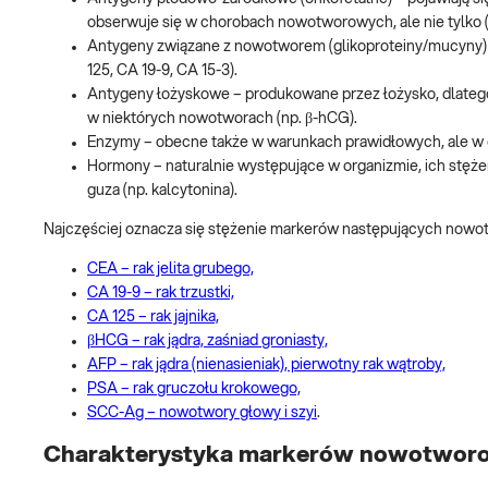
obserwuje się w chorobach nowotworowych, ale nie tylko (
Antygeny związane z nowotworem (glikoproteiny/mucyny) 
125, CA 19-9, CA 15-3).
Antygeny łożyskowe – produkowane przez łożysko, dlatego f
w niektórych nowotworach (np. β-hCG).
Enzymy – obecne także w warunkach prawidłowych, ale w 
Hormony – naturalnie występujące w organizmie, ich st
guza (np. kalcytonina).
Najczęściej oznacza się stężenie markerów następujących nowo
CEA – rak jelita grubego,
CA 19-9 – rak trzustki,
CA 125 – rak jajnika,
βHCG – rak jądra, zaśniad groniasty,
AFP – rak jądra (nienasieniak), pierwotny rak wątroby,
PSA – rak gruczołu krokowego,
SCC-Ag – nowotwory głowy i szyi
.
Charakterystyka markerów nowotwor