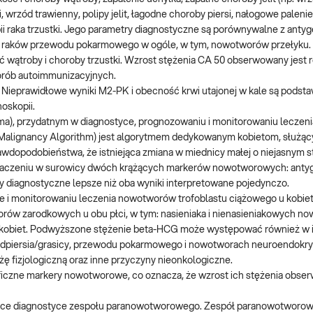
i, wrzód trawienny, polipy jelit, łagodne choroby piersi, nałogowe paleni
ii raka trzustki. Jego parametry diagnostyczne są porównywalne z anty
go i raków przewodu pokarmowego w ogóle, w tym, nowotworów przełyku
 wątroby i choroby trzustki. Wzrost stężenia CA 50 obserwowany jest 
orób autoimmunizacyjnych.
o. Nieprawidłowe wyniki M2-PK i obecność krwi utajonej w kale są podst
oskopii.
a), przydatnym w diagnostyce, prognozowaniu i monitorowaniu leczeni
 Malignancy Algorithm) jest algorytmem dedykowanym kobietom, służą
awdopodobieństwa, że istniejąca zmiana w miednicy małej o niejasnym s
znaczeniu w surowicy dwóch krążących markerów nowotworowych: antyg
y diagnostyczne lepsze niż oba wyniki interpretowane pojedynczo.
 i monitorowaniu leczenia nowotworów trofoblastu ciążowego u kobiet 
worów zarodkowych u obu płci, w tym: nasieniaka i nienasieniakowych 
u kobiet. Podwyższone stężenie beta-HCG może występować również w 
ródpiersia/grasicy, przewodu pokarmowego i nowotworach neuroendokr
żę fizjologiczną oraz inne przyczyny nieonkologiczne.
iczne markery nowotworowe, co oznacza, że wzrost ich stężenia obser
żące diagnostyce zespołu paranowotworowego. Zespół paranowotworow