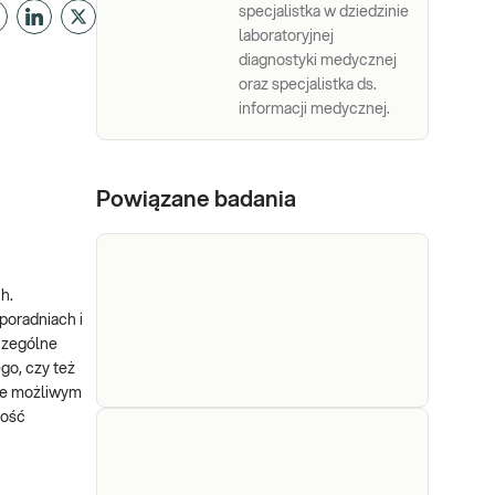
specjalistka w dziedzinie
laboratoryjnej
diagnostyki medycznej
oraz specjalistka ds.
informacji medycznej.
Powiązane badania
h.
poradniach i
czególne
go, czy też
ie możliwym
ność
AFP
AFP, alfa-fetoproteina. W onkologii
stężenie AFP w surowicy jest
markerem nowotworów