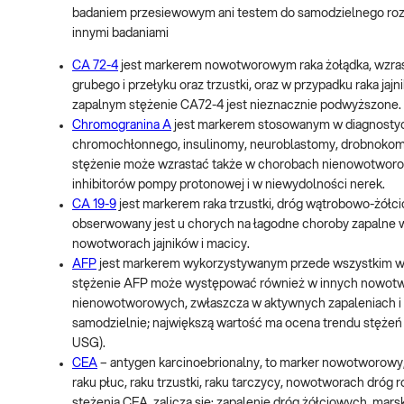
badaniem przesiewowym ani testem do samodzielnego rozpo
innymi badaniami
CA 72-4
jest markerem nowotworowym raka żołądka, wzra
grubego i przełyku oraz trzustki, oraz w przypadku raka ja
zapalnym stężenie CA72-4 jest nieznacznie podwyższone.
Chromogranina A
jest markerem stosowanym w diagnostyc
chromochłonnego, insulinomy, neuroblastomy, drobnokomór
stężenie może wzrastać także w chorobach nienowotworowy
inhibitorów pompy protonowej i w niewydolności nerek.
CA 19-9
jest markerem raka trzustki, dróg wątrobowo-żółci
obserwowany jest u chorych na łagodne choroby zapalne w
nowotworach jajników i macicy.
AFP
jest markerem wykorzystywanym przede wszystkim w
stężenie AFP może występować również w innych nowotwo
nienowotworowych, zwłaszcza w aktywnych zapaleniach i 
samodzielnie; największą wartość ma ocena trendu stężeń o
USG).
CEA
– antygen karcinoebrionalny, to marker nowotworowy, k
raku płuc, raku trzustki, raku tarczycy, nowotworach d
stężenia CEA, zalicza się: zapalenie dróg żółciowych, mars