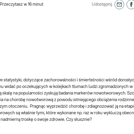
Przeczytasz w
16
minut
Udostępnij
statystyki, dotyczące zachorowalności i śmiertelności wśród dorosłyc
u widać po oczekujących w kolejkach tłumach ludzi zgromadzonych w 
tą skalę na popularności zyskują badania markerów nowotworowych. Sz
ia na chorobę nowotworową z powodu istniejącego obciążenia rodzinne
ym otoczeniu. Pragnąc wyprzedzić chorobę i zdiagnozować ją na etap
rowych są właśnie tymi, które wykonane np. raz w roku wykluczą obec
nadmierną troskę o swoje zdrowie. Czy słusznie?