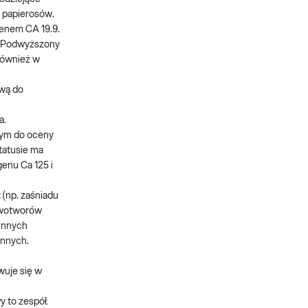
e papierosów.
genem CA 19.9.
. Podwyższony
również w
awą do
a.
cym do oceny
tatusie ma
enu Ca 125 i
(np. zaśniadu
nowotworów
innych
ynnych.
wuje się w
y to zespół