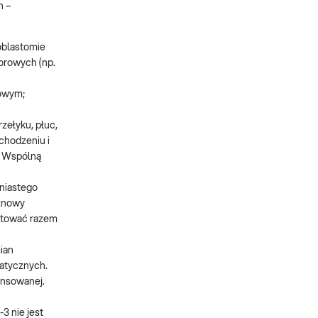
h –
oblastomie
orowych (np.
wowym;
zełyku, płuc,
chodzeniu i
. Wspólną
eniastego
wznowy
retować razem
ian
matycznych.
ansowanej.
3 nie jest