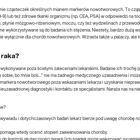
ie cząsteczek określnych mianem markerów nowotworowych. To cząs
9) lub też zdrowe tkanki organizmu (np. CEA, PSA) w odpowiedzi na to
, płynie mózgowo-rdzeniowym, moczu, czy też wydzielinach z przewod
zne wykorzystywane są do badania ich stężenia. Niestety, bardzo dużą 
nie wyłącznie dla chorób nowotworowych. Wzrasta także u palaczy, ale 
 raka?
 wykonywane poza ścisłymi zaleceniami lekarskimi. Badanie ich trochę pr
upię sobie, bo mnie boli…” nie ma żadnego medycznego uzasadnienia i moż
a markera nowotworowego poza wskazaniami lekarza i uzyskanie niepra
ieuzasadnionej diagnostyki i kontaktu ze specjalistami. Naraża nas na n
ne?
, wywiadu i dotychczasowych badań lekarz bierze pod uwagę chorobę 
a pomaga wtedy ocenić stopień zaawansowania choroby.
 do kontroli skuteczności terapii (ich spadek może wskazywać na remisj