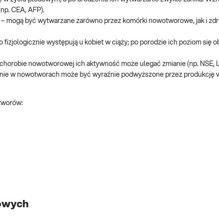
np. CEA, AFP).
– mogą być wytwarzane zarówno przez komórki nowotworowe, jak i zdr
izjologicznie występują u kobiet w ciąży; po porodzie ich poziom się o
chorobie nowotworowej ich aktywność może ulegać zmianie (np. NSE, 
ężenie w nowotworach może być wyraźnie podwyższone przez produkcję
tworów:
owych