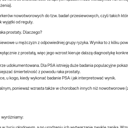
enia).
rkerów nowotworowych do tzw. badań przesiewowych, czyli takich któ
 wyjątki od reguły.
aka prostaty. Dlaczego?
ewowe u mężczyzn z odpowiedniej grupy ryzyka. Wynika to z kilku po
yłącznie z prostatą, więc jego wzrost kieruje dalszą diagnostykę konkre
ze udokumentowana. Dla PSA istnieją duże badania populacyjne pokazu
ejszać śmiertelność z powodu raka prostaty.
e, u kogo, kiedy wykonać badanie PSA i jak interpretować wynik.
alnym, ponieważ wzrasta także w chorobach innych niż nowotworowe (
h wyróżniamy:
 w życiu płodowym, a po urodzeniu ich wytwarzanie zwykle zanika. Wzr