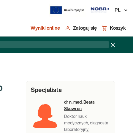
PL
Wyniki online
Zaloguj się
Koszyk
o
Specjalista
dr n. med. Beata
Skowron
Doktor nauk
medycznych, diagnosta
laboratoryjny,