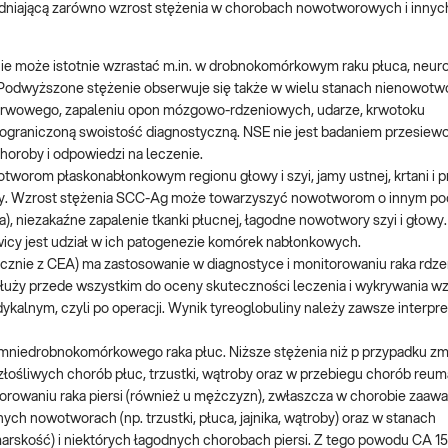
ędniającą zarówno wzrost stężenia w chorobach nowotworowych i innyc
nie może istotnie wzrastać m.in. w drobnokomórkowym raku płuca, neur
Podwyższone stężenie obserwuje się także w wielu stanach nienowotw
nerwowego, zapaleniu opon mózgowo-rdzeniowych, udarze, krwotoku
ograniczoną swoistość diagnostyczną. NSE nie jest badaniem przesie
oroby i odpowiedzi na leczenie.
worom płaskonabłonkowym regionu głowy i szyi, jamy ustnej, krtani i pr
ry. Wzrost stężenia SCC-Ag może towarzyszyć nowotworom o innym po
 niezakaźne zapalenie tkanki płucnej, łagodne nowotwory szyi i głowy
cy jest udział w ich patogenezie komórek nabłonkowych.
ącznie z CEA) ma zastosowanie w diagnostyce i monitorowaniu raka rdz
 służy przede wszystkim do oceny skuteczności leczenia i wykrywania 
ykalnym, czyli po operacji. Wynik tyreoglobuliny należy zawsze interp
niedrobnokomórkowego raka płuc. Niższe stężenia niż p przypadku zm
ośliwych chorób płuc, trzustki, wątroby oraz w przebiegu chorób reu
owaniu raka piersi (również u mężczyzn), zwłaszcza w chorobie zaaw
 nowotworach (np. trzustki, płuca, jajnika, wątroby) oraz w stanach
rskość) i niektórych łagodnych chorobach piersi. Z tego powodu CA 15-