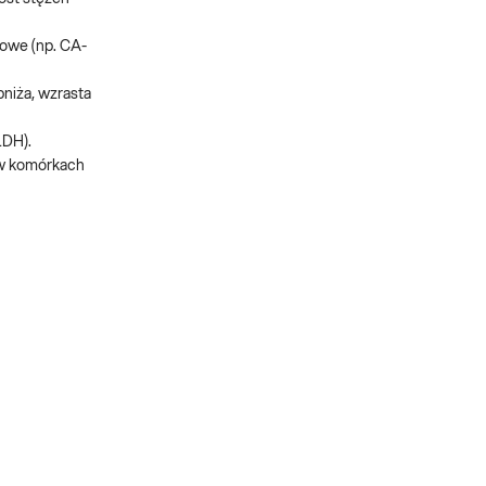
owe (np. CA-
bniża, wzrasta
LDH).
 w komórkach