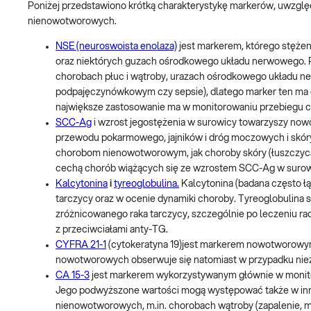
Poniżej przedstawiono krótką charakterystykę markerów, uwzgl
nienowotworowych.
NSE (neuroswoista enolaza)
jest markerem, którego stęże
oraz niektórych guzach ośrodkowego układu nerwowego. 
chorobach płuc i wątroby, urazach ośrodkowego układu 
podpajęczynówkowym czy sepsie), dlatego marker ten ma 
największe zastosowanie ma w monitorowaniu przebiegu ch
SCC-Ag
i wzrost jegostężenia w surowicy towarzyszy nowot
przewodu pokarmowego, jajników i dróg moczowych i skó
chorobom nienowotworowym, jak choroby skóry (łuszczyca),
cechą chorób wiążących się ze wzrostem SCC-Ag w surowi
Kalcytonina
i
tyreoglobulina.
Kalcytonina (badana często ł
tarczycy oraz w ocenie dynamiki choroby. Tyreoglobulina
zróżnicowanego raka tarczycy, szczególnie po leczeniu rad
z przeciwciałami anty-TG.
CYFRA 21-1
(cytokeratyna 19)jest markerem nowotworowym
nowotworowych obserwuje się natomiast w przypadku niezł
CA 15-3
jest markerem wykorzystywanym głównie w monitor
Jego podwyższone wartości mogą występować także w innych
nienowotworowych, m.in. chorobach wątroby (zapalenie, ma