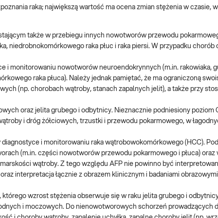
znania raka; największą wartość ma ocena zmian stężenia w czasie, w
stającym także w przebiegu innych nowotworów przewodu pokarmowego 
jnika, niedrobnokomórkowego raka płuc i raka piersi. W przypadku chorób
e i monitorowaniu nowotworów neuroendokrynnych (m.in. rakowiaka, g
kowego raka płuca). Należy jednak pamiętać, że ma ograniczoną swoist
ch (np. chorobach wątroby, stanach zapalnych jelit), a także przy sto
owych oraz jelita grubego i odbytnicy. Nieznacznie podniesiony poziom 
ątroby i dróg żółciowych, trzustki i przewodu pokarmowego, w łagodn
 diagnostyce i monitorowaniu raka wątrobowokomórkowego (HCC). P
rach (m.in. części nowotworów przewodu pokarmowego i płuca) oraz
marskości wątroby. Z tego względu AFP nie powinno być interpretowa
raz interpretacja łącznie z obrazem klinicznym i badaniami obrazowymi 
tórego wzrost stężenia obserwuje się w raku jelita grubego i odbytnicy, 
róg rodnych i moczowych. Do nienowotworowych schorzeń prowadzących 
kość i choroby wątroby, zapalenie uchyłka, zapalne choroby jelit (np. wr