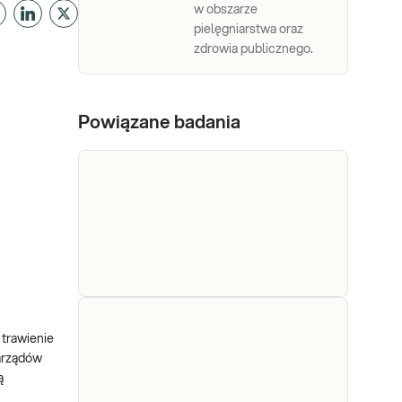
w obszarze
pielęgniarstwa oraz
zdrowia publicznego.
Powiązane badania
Kał -
Badanie ogólne kału. Badanie
 trawienie
badanie
kału wykonywane w
narządów
diagnostyce zaburzeń
ogólne
ą
przewodu pokarmowego.