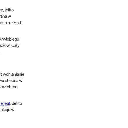
ę, jelito
wana w
ich rozkład i
 krwiobiegu
zczów. Cały
.
st wchłanianie
rywa obecna w
oraz chroni
e jelit
. Jelito
unkcję w