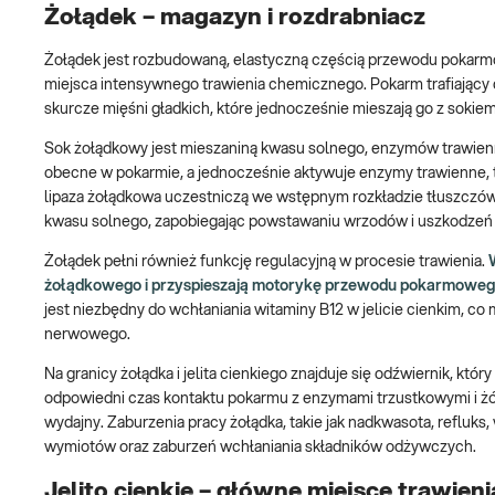
Żołądek – magazyn i rozdrabniacz
Żołądek jest rozbudowaną, elastyczną częścią przewodu pokarmow
miejsca intensywnego trawienia chemicznego. Pokarm trafiający
skurcze mięśni gładkich, które jednocześnie mieszają go z sok
Sok żołądkowy jest mieszaniną kwasu solnego, enzymów trawienny
obecne w pokarmie, a jednocześnie aktywuje enzymy trawienne, ta
lipaza żołądkowa uczestniczą we wstępnym rozkładzie tłuszczów
kwasu solnego, zapobiegając powstawaniu wrzodów i uszkodzeń 
Żołądek pełni również funkcję regulacyjną w procesie trawienia.
żołądkowego i przyspieszają motorykę przewodu pokarmoweg
jest niezbędny do wchłaniania witaminy B12 w jelicie cienkim, co
nerwowego.
Na granicy żołądka i jelita cienkiego znajduje się odźwiernik, k
odpowiedni czas kontaktu pokarmu z enzymami trzustkowymi i żółc
wydajny. Zaburzenia pracy żołądka, takie jak nadkwasota, refluks
wymiotów oraz zaburzeń wchłaniania składników odżywczych.
Jelito cienkie – główne miejsce trawieni