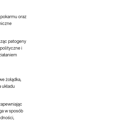
u pokarmu oraz
miczne
cząc patogeny
polityczne i
ziałaniem
we żołądka,
a układu
 zapewniając
ega w sposób
udności,