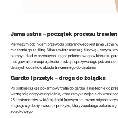
Jama ustna – początek procesu trawien
Pierwszym odcinkiem przewodu pokarmowego jest jama ustna, w
mieszania go ze śliną. Ślina zawiera amylazę ślinową – enzym, 
biorący udział w przesuwaniu kęsa pokarmowego w kierunku gardła
mózgowi informacje o jakości i rodzaju spożywanego jedzenia, co
dalszych odcinków układu trawiennego do działania.
Gardło i przełyk – droga do żołądka
Po połknięciu kęs pokarmowy trafia do gardła, a następnie do p
ważną rolę odgrywa nagłośnia, która zamyka wejście do krtani pod
25 centymetrów, w której dzięki falowym skurczom mięśni (peryst
znajduje się dolny zwieracz przełyku, który zapobiega cofaniu si
żołądkowego.