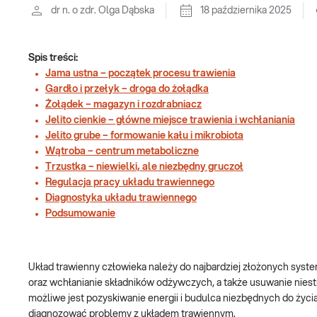
dr n. o zdr. Olga Dąbska
18 października 2025
Spis treści:
Jama ustna – początek procesu trawienia
Gardło i przełyk – droga do żołądka
Żołądek – magazyn i rozdrabniacz
Jelito cienkie – główne miejsce trawienia i wchłaniania
Jelito grube – formowanie kału i mikrobiota
Wątroba – centrum metaboliczne
Trzustka – niewielki, ale niezbędny gruczoł
Regulacja pracy układu trawiennego
Diagnostyka układu trawiennego
Podsumowanie
Układ trawienny człowieka należy do najbardziej złożonych syst
oraz wchłanianie składników odżywczych, a także usuwanie nie
możliwe jest pozyskiwanie energii i budulca niezbędnych do życia
diagnozować problemy z układem trawiennym.