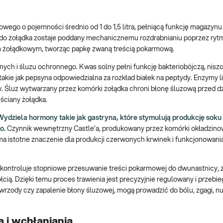
ego o pojemności średnio od 1 do 1,5 litra, pełniącą funkcję magazyn
 do żołądka zostaje poddany mechanicznemu rozdrabnianiu poprzez ryt
iem żołądkowym, tworząc papkę zwaną treścią pokarmową.
ch i śluzu ochronnego. Kwas solny pełni funkcję bakteriobójczą, nisz
kie jak pepsyna odpowiedzialna za rozkład białek na peptydy. Enzymy li
. Śluz wytwarzany przez komórki żołądka chroni błonę śluzową przed d
ściany żołądka.
Wydziela hormony takie jak gastryna, które stymulują produkcję soku
o.
Czynnik wewnętrzny Castle’a, produkowany przez komórki okładzino
 ma istotne znaczenie dla produkcji czerwonych krwinek i funkcjonowani
tóry kontroluje stopniowe przesuwanie treści pokarmowej do dwunastnicy,
ią. Dzięki temu proces trawienia jest precyzyjnie regulowany i przebi
, wrzody czy zapalenie błony śluzowej, mogą prowadzić do bólu, zgagi, n
a i wchłaniania