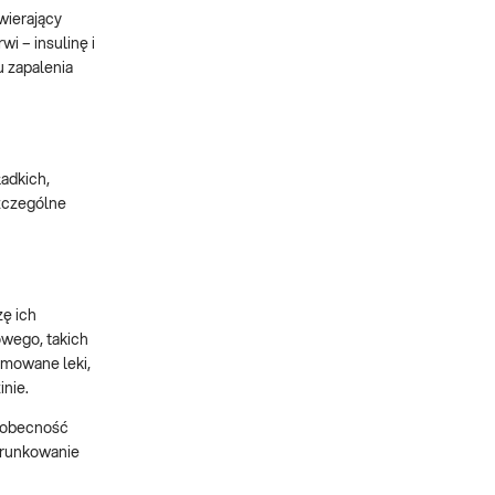
wierający
i – insulinę i
u zapalenia
adkich,
szczególne
zę ich
owego, takich
jmowane leki,
inie.
, obecność
ierunkowanie