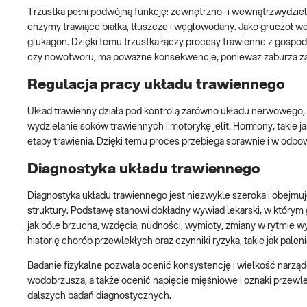
Trzustka pełni podwójną funkcję: zewnętrzno- i wewnątrzwydziel
enzymy trawiące białka, tłuszcze i węglowodany. Jako gruczoł w
glukagon. Dzięki temu trzustka łączy procesy trawienne z gospod
czy nowotworu, ma poważne konsekwencje, ponieważ zaburza zarów
Regulacja pracy układu trawiennego
Układ trawienny działa pod kontrolą zarówno układu nerwowego, 
wydzielanie soków trawiennych i motorykę jelit. Hormony, takie j
etapy trawienia. Dzięki temu proces przebiega sprawnie i w odpow
Diagnostyka układu trawiennego
Diagnostyka układu trawiennego jest niezwykle szeroka i obejmuj
struktury. Podstawę stanowi dokładny wywiad lekarski, w którym
jak bóle brzucha, wzdęcia, nudności, wymioty, zmiany w rytmie w
historię chorób przewlekłych oraz czynniki ryzyka, takie jak pale
Badanie fizykalne pozwala ocenić konsystencję i wielkość narzą
wodobrzusza, a także ocenić napięcie mięśniowe i oznaki przewl
dalszych badań diagnostycznych.