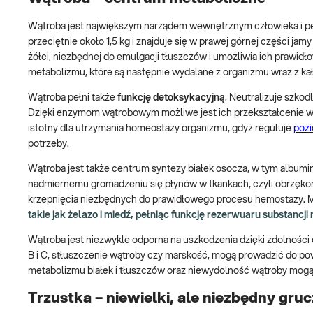
Wątroba jest największym narządem wewnętrznym człowieka i peł
przeciętnie około 1,5 kg i znajduje się w prawej górnej części ja
żółci, niezbędnej do emulgacji tłuszczów i umożliwia ich prawidł
metabolizmu, które są następnie wydalane z organizmu wraz z ka
Wątroba pełni także
funkcję detoksykacyjną
. Neutralizuje szko
Dzięki enzymom wątrobowym możliwe jest ich przekształcenie w 
istotny dla utrzymania homeostazy organizmu, gdyż reguluje
pozi
potrzeby.
Wątroba jest także centrum syntezy białek osocza, w tym albumin
nadmiernemu gromadzeniu się płynów w tkankach, czyli obrzękom
krzepnięcia niezbędnych do prawidłowego procesu hemostazy. 
takie jak żelazo i miedź, pełniąc funkcję rezerwuaru substanc
Wątroba jest niezwykle odporna na uszkodzenia dzięki zdolności 
B i C, stłuszczenie wątroby czy marskość, mogą prowadzić do pow
metabolizmu białek i tłuszczów oraz niewydolność wątroby mogą
Trzustka – niewielki, ale niezbędny gruc