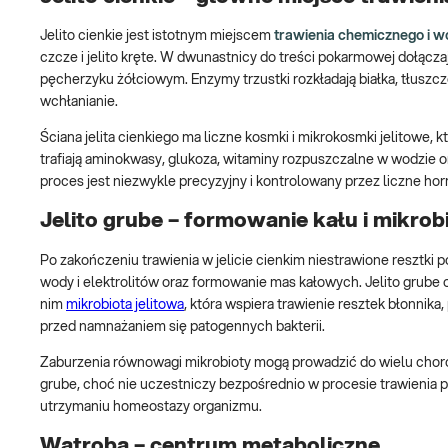
Jelito cienkie jest istotnym miejscem
trawienia chemicznego i w
czcze i jelito kręte. W dwunastnicy do treści pokarmowej dołąc
pęcherzyku żółciowym. Enzymy trzustki rozkładają białka, tłuszcz
wchłanianie.
Ściana jelita cienkiego ma liczne kosmki i mikrokosmki jelitowe,
trafiają aminokwasy, glukoza, witaminy rozpuszczalne w wodzie or
proces jest niezwykle precyzyjny i kontrolowany przez liczne h
Jelito grube – formowanie kału i mikrob
Po zakończeniu trawienia w jelicie cienkim niestrawione resztki
wody i elektrolitów oraz formowanie mas kałowych. Jelito grube 
nim
mikrobiota jelitowa
, która wspiera trawienie resztek błonnika
przed namnażaniem się patogennych bakterii.
Zaburzenia równowagi mikrobioty mogą prowadzić do wielu chorób, 
grube, choć nie uczestniczy bezpośrednio w procesie trawienia
utrzymaniu homeostazy organizmu.
Wątroba – centrum metaboliczne