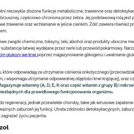
ni niezwykle złożone funkcje metaboliczne, trawienne oraz detoksyka
my brzusznej, częściowo chroniona przez żebra. Jej podstawową rolą jest 
owe trawienie oraz wchłanianie w jelicie cienkim. Żółć zawiera również p
łem.
dliwe związki chemiczne, toksyny, leki, alkohol oraz produkty uboczne m
substancje łatwiej wydalane przez nerki lub przewód pokarmowy. Narzą
om glukozy we krwi
poprzez magazynowanie glikogenu i uwalnianie gluk
, które odpowiadają za utrzymanie ciśnienia onkotycznego (przeciwdzia
, i wspomaga utrzymanie odpowiedniej objętości krwi krążącej), oraz 
M
agazynuje witaminy (A, D, E, K oraz część witamin z grupy B) i mikro
ji niezbędnych dla prawidłowego funkcjonowania organizmu.
do regeneracji, jednak przewlekłe choroby, takie jak wirusowe zapalenie
ażnych zaburzeń jej funkcji. Utrata zdolności detoksykacyjnych, zabur
 zagrażać życiu pacjenta.
zoł