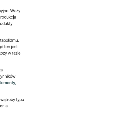
cyjne. Waży
produkcja
rodukty
etabolizmu.
d ten jest
ozy w razie
ła
czynników
elementy,
 wątroby typu
zenia