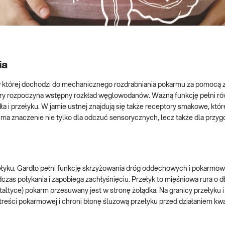
ia
 której dochodzi do mechanicznego rozdrabniania pokarmu za pomocą 
który rozpoczyna wstępny rozkład węglowodanów. Ważną funkcję pełni ró
 i przełyku. W jamie ustnej znajdują się także receptory smakowe, któr
 ma znaczenie nie tylko dla odczuć sensorycznych, lecz także dla przy
rzełyku. Gardło pełni funkcję skrzyżowania dróg oddechowych i pokarmow
czas połykania i zapobiega zachłyśnięciu. Przełyk to mięśniowa rura o d
altyce) pokarm przesuwany jest w stronę żołądka. Na granicy przełyku i
ę treści pokarmowej i chroni błonę śluzową przełyku przed działaniem kw