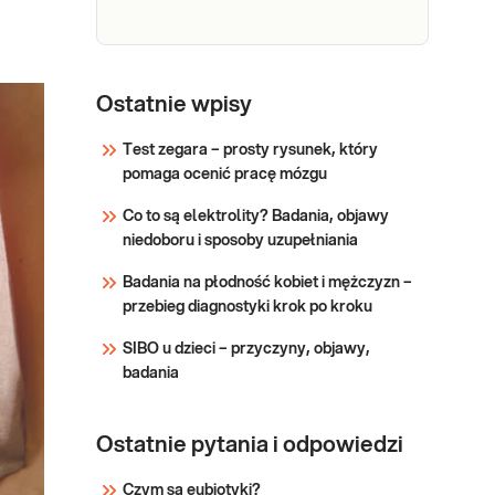
Sprawdź
Morfologia
Morfologia krwi pełna (5-diff)
Podstawowe badanie krwi
krwi
Ostatnie wpisy
oceniające liczbę i wygląd
krwinek: czerwonych, białych
Test zegara – prosty rysunek, który
(w 5 frakcjach) oraz płytek
pomaga ocenić pracę mózgu
Sprawdź
krwi. Pomaga w wykrywaniu
Co to są elektrolity? Badania, objawy
infekcji, stanów zapalnych,
niedoboru i sposoby uzupełniania
niedokrwistości i innych
zaburzeń. Stosowane w
Badania na płodność kobiet i mężczyzn –
diagnosty
przebieg diagnostyki krok po kroku
SIBO u dzieci – przyczyny, objawy,
badania
Ostatnie pytania i odpowiedzi
Czym są eubiotyki?