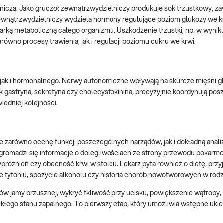
niczą. Jako gruczoł zewnątrzwydzielniczy produkuje sok trzustkowy, za
ewnątrzwydzielniczy wydziela hormony regulujące poziom glukozy we krw
arką metaboliczną całego organizmu. Uszkodzenie trzustki, np. w wynik
no procesy trawienia, jak i regulacji poziomu cukru we krwi.
jak i hormonalnego. Nerwy autonomiczne wpływają na skurcze mięśni gł
ak gastryna, sekretyna czy cholecystokinina, precyzyjnie koordynują po
iedniej kolejności.
e zarówno ocenę funkcji poszczególnych narządów, jak i dokładną anali
 gromadzi się informacje o dolegliwościach ze strony przewodu pokarm
ypróżnień czy obecność krwi w stolcu. Lekarz pyta również o dietę, przy
nie tytoniu, spożycie alkoholu czy historia chorób nowotworowych w rodz
dów jamy brzusznej, wykryć tkliwość przy ucisku, powiększenie wątroby
ekłego stanu zapalnego. To pierwszy etap, który umożliwia wstępne uk