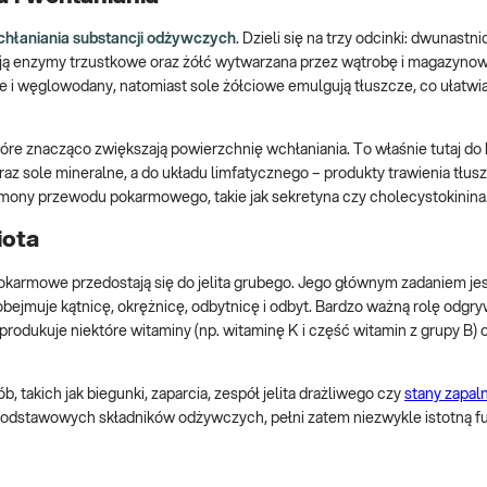
chłaniania substancji odżywczych
. Dzieli się na trzy odcinki: dwunastnic
zają enzymy trzustkowe oraz żółć wytwarzana przez wątrobę i magazyno
e i węglowodany, natomiast sole żółciowe emulgują tłuszcze, co ułatwia 
 które znacząco zwiększają powierzchnię wchłaniania. To właśnie tutaj do
az sole mineralne, a do układu limfatycznego – produkty trawienia tłus
ormony przewodu pokarmowego, takie jak sekretyna czy cholecystokinina
iota
 pokarmowe przedostają się do jelita grubego. Jego głównym zadaniem je
obejmuje kątnicę, okrężnicę, odbytnicę i odbyt. Bardzo ważną rolę odg
, produkuje niektóre witaminy (np. witaminę K i część witamin z grupy B) 
takich jak biegunki, zaparcia, zespół jelita drażliwego czy
stany zapaln
 podstawowych składników odżywczych, pełni zatem niezwykle istotną f