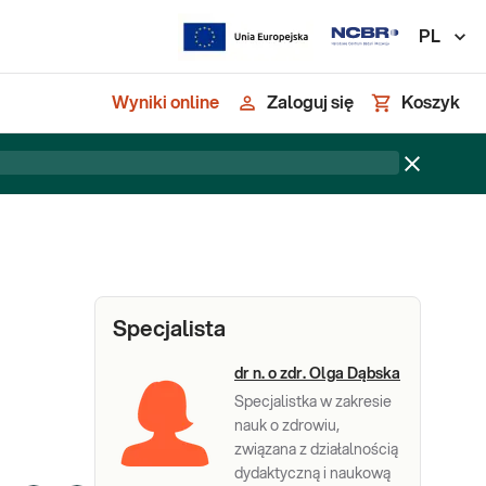
PL
Wyniki online
Zaloguj się
Koszyk
Specjalista
dr n. o zdr. Olga Dąbska
Specjalistka w zakresie
nauk o zdrowiu,
związana z działalnością
dydaktyczną i naukową