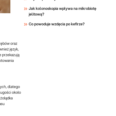
Jak kolonoskopia wpływa na mikrobiotę
jelitową?
Co powoduje wzdęcia po kefirze?
zębów oraz
wnież język,
e przekazują
gotowania
ych, dlatego
ługości około
 żołądka
asu