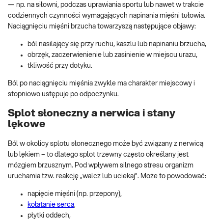
— np. na siłowni, podczas uprawiania sportu lub nawet w trakcie
codziennych czynności wymagających napinania mięśni tułowia.
Naciągnięciu mięśni brzucha towarzyszą następujące objawy:
ból nasilający się przy ruchu, kaszlu lub napinaniu brzucha,
obrzęk, zaczerwienienie lub zasinienie w miejscu urazu,
tkliwość przy dotyku.
Ból po naciągnięciu mięśnia zwykle ma charakter miejscowy i
stopniowo ustępuje po odpoczynku.
Splot słoneczny a nerwica i stany
lękowe
Ból w okolicy splotu słonecznego może być związany z nerwicą
lub lękiem – to dlatego splot trzewny często określany jest
mózgiem brzusznym. Pod wpływem silnego stresu organizm
uruchamia tzw. reakcję „walcz lub uciekaj”. Może to powodować:
napięcie mięśni (np. przepony),
kołatanie serca
,
płytki oddech,