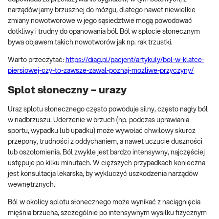
narządów jamy brzusznej do mózgu, dlatego nawet niewielkie
zmiany nowotworowe w jego sąsiedztwie mogą powodować
dotkliwy i trudny do opanowania ból. Ból w splocie słonecznym
bywa objawem takich nowotworów jak np. rak trzustki.
Warto przeczytać:
https://diag.pl/pacjent/artykuly/bol-w-klatce-
piersiowej-czy-to-zawsze-zawal-poznaj-mozliwe-przyczyny/
Splot słoneczny – urazy
Uraz splotu słonecznego często powoduje silny, często nagły ból
w nadbrzuszu. Uderzenie w brzuch (np. podczas uprawiania
sportu, wypadku lub upadku) może wywołać chwilowy skurcz
przepony, trudności z oddychaniem, a nawet uczucie duszności
lub oszołomienia. Ból zwykle jest bardzo intensywny, najczęściej
ustępuje po kilku minutach. W cięższych przypadkach konieczna
jest konsultacja lekarska, by wykluczyć uszkodzenia narządów
wewnętrznych.
Ból w okolicy splotu słonecznego może wynikać z naciągnięcia
mięśnia brzucha, szczególnie po intensywnym wysiłku fizycznym