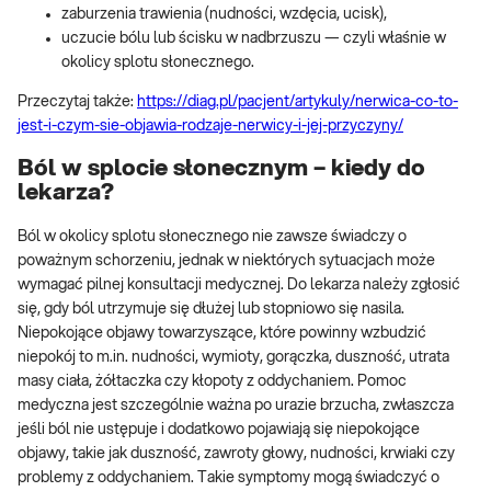
zaburzenia trawienia (nudności, wzdęcia, ucisk),
uczucie bólu lub ścisku w nadbrzuszu — czyli właśnie w
okolicy splotu słonecznego.
Przeczytaj także:
https://diag.pl/pacjent/artykuly/nerwica-co-to-
jest-i-czym-sie-objawia-rodzaje-nerwicy-i-jej-przyczyny/
Ból w splocie słonecznym – kiedy do
lekarza?
Ból w okolicy splotu słonecznego nie zawsze świadczy o
poważnym schorzeniu, jednak w niektórych sytuacjach może
wymagać pilnej konsultacji medycznej. Do lekarza należy zgłosić
się, gdy ból utrzymuje się dłużej lub stopniowo się nasila.
Niepokojące objawy towarzyszące, które powinny wzbudzić
niepokój to m.in. nudności, wymioty, gorączka, duszność, utrata
masy ciała, żółtaczka czy kłopoty z oddychaniem. Pomoc
medyczna jest szczególnie ważna po urazie brzucha, zwłaszcza
jeśli ból nie ustępuje i dodatkowo pojawiają się niepokojące
objawy, takie jak duszność, zawroty głowy, nudności, krwiaki czy
problemy z oddychaniem. Takie symptomy mogą świadczyć o