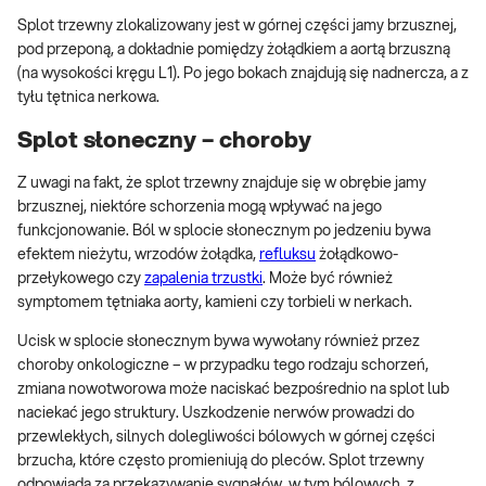
Splot trzewny zlokalizowany jest w górnej części jamy brzusznej,
pod przeponą, a dokładnie pomiędzy żołądkiem a aortą brzuszną
(na wysokości kręgu L1). Po jego bokach znajdują się nadnercza, a z
tyłu tętnica nerkowa.
Splot słoneczny – choroby
Z uwagi na fakt, że splot trzewny znajduje się w obrębie jamy
brzusznej, niektóre schorzenia mogą wpływać na jego
funkcjonowanie. Ból w splocie słonecznym po jedzeniu bywa
efektem nieżytu, wrzodów żołądka,
refluksu
żołądkowo-
przełykowego czy
zapalenia trzustki
. Może być również
symptomem tętniaka aorty, kamieni czy torbieli w nerkach.
Ucisk w splocie słonecznym bywa wywołany również przez
choroby onkologiczne – w przypadku tego rodzaju schorzeń,
zmiana nowotworowa może naciskać bezpośrednio na splot lub
naciekać jego struktury. Uszkodzenie nerwów prowadzi do
przewlekłych, silnych dolegliwości bólowych w górnej części
brzucha, które często promieniują do pleców. Splot trzewny
odpowiada za przekazywanie sygnałów, w tym bólowych, z