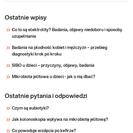
e-Pakiet dla
Dedykowany dla: Kobiet, Mężczyzn
każdego
Ostatnie wpisy
Wskazany: → Profilaktycznie, do oceny stanu
zdrowia Jak się pobiera materiał do badania?
(maksimum)
Co to są elektrolity? Badania, objawy niedoboru i sposoby
Do wykonania pakietu badań niezbędna jest
uzupełniania
próbka krwi.
Sprawdź
Badania na płodność kobiet i mężczyzn – przebieg
diagnostyki krok po kroku
SIBO u dzieci – przyczyny, objawy, badania
Mikrobiota jelitowa u dzieci - jak o nią dbać?
Ostatnie pytania i odpowiedzi
Czym są eubiotyki?
Jak kolonoskopia wpływa na mikrobiotę jelitową?
Co powoduje wzdęcia po kefirze?