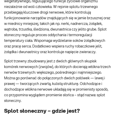
wegetatywnego, regulującego funkcje życiowe organizmu
niezależnie od woli człowieka. W rejonie splotu trzewnego
przebiegają kluczowe drogi nerwowe, które kontrolują
funkcjonowanie narządów znajdujących się w jamie brzusznej oraz
w miednicy mniejszej, takich jak np. nerki, nadnercza, żołądek,
wątroba, trzustka, śledziona, dwunastnica czy jelito grube. Splot
słoneczny reguluje proces oddychania i termoregulacji
temperatury ciała. Wspomaga wydzielanie soków żołądkowych
oraz pracę serca. Dodatkowo wspiera ruchy robaczkowe jelit,
żołądka i dwunastnicy oraz kontroluje napięcie zwieraczy.
Splot trzewny zbudowany jest z dwóch głównych skupisk
komórek nerwowych (zwojów), do których docierają włókna trzech
nerwów trzewnych: większego, pośredniego i najmniejszego.
Można go porównać do połączonych dwóch połówek — lewej i
prawej — tworzących zwartą, kulistą strukturę. Odchodzące i
dochodzące włókna nerwowe układają się w promienisty sposób,
co przypomina wyglądem promienie słońca – stąd nazwa: splot
słoneczny.
Splot słoneczny – gdzie jest?