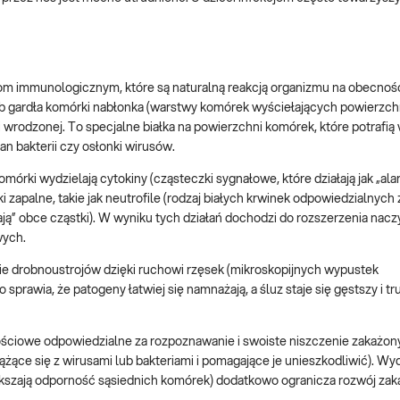
om immunologicznym, które są naturalną reakcją organizmu na obecnoś
ub gardła komórki nabłonka (warstwy komórek wyściełających powierzchn
 wrodzonej. To specjalne białka na powierzchni komórek, które potrafi
n bakterii czy osłonki wirusów.
rki wydzielają cytokiny (cząsteczki sygnałowe, które działają jak „ala
zapalne, takie jak neutrofile (rodzaj białych krwinek odpowiedzialnych 
ają” obce cząstki). W wyniku tych działań dochodzi do rozszerzenia nacz
wych.
e drobnoustrojów dzięki ruchowi rzęsek (mikroskopijnych wypustek
 sprawia, że patogeny łatwiej się namnażają, a śluz staje się gęstszy i tr
ściowe odpowiedzialne za rozpoznawanie i swoiste niszczenie zakażo
iążące się z wirusami lub bakteriami i pomagające je unieszkodliwić). Wy
iększają odporność sąsiednich komórek) dodatkowo ogranicza rozwój zak