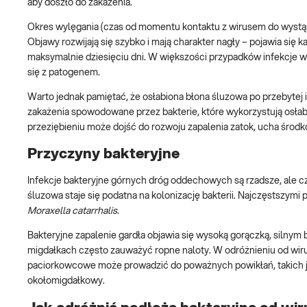
aby doszło do zakażenia.
Okres wylęgania (czas od momentu kontaktu z wirusem do wystąpie
Objawy rozwijają się szybko i mają charakter nagły – pojawia się ka
maksymalnie dziesięciu dni. W większości przypadków infekcje w
się z patogenem.
Warto jednak pamiętać, że osłabiona błona śluzowa po przebytej i
zakażenia spowodowane przez bakterie, które wykorzystują osł
przeziębieniu może dojść do rozwoju zapalenia zatok, ucha środk
Przyczyny bakteryjne
Infekcje bakteryjne górnych dróg oddechowych są rzadsze, ale cz
śluzowa staje się podatna na kolonizację bakterii. Najczęstszym
Moraxella catarrhalis
.
Bakteryjne zapalenie gardła objawia się wysoką gorączką, silnym
migdałkach często zauważyć ropne naloty. W odróżnieniu od wiru
paciorkowcowe może prowadzić do poważnych powikłań, takich j
okołomigdałkowy.