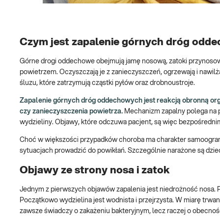
Czym jest zapalenie górnych dróg odd
Górne drogi oddechowe obejmują jamę nosową, zatoki przynosowe, g
powietrzem. Oczyszczają je z zanieczyszczeń, ogrzewają i nawilż
śluzu, które zatrzymują cząstki pyłów oraz drobnoustroje.
Zapalenie górnych dróg oddechowych jest reakcją obronną organ
czy zanieczyszczenia powietrza.
Mechanizm zapalny polega na p
wydzieliny. Objawy, które odczuwa pacjent, są więc bezpośredni
Choć w większości przypadków choroba ma charakter samoogranicz
sytuacjach prowadzić do powikłań. Szczególnie narażone są dziec
Objawy ze strony nosa i zatok
Jednym z pierwszych objawów zapalenia jest niedrożność nosa. P
Początkowo wydzielina jest wodnista i przejrzysta. W miarę trwan
zawsze świadczy o zakażeniu bakteryjnym, lecz raczej o obecno