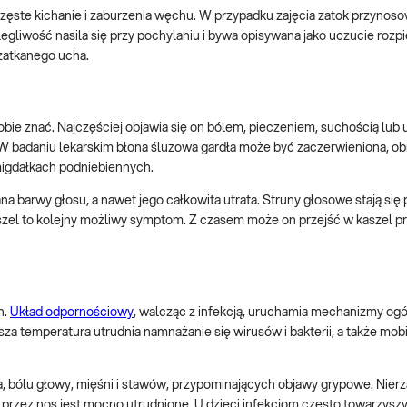
 częste kichanie i zaburzenia węchu. W przypadku zajęcia zatok przyno
legliwość nasila się przy pochylaniu i bywa opisywana jako uczucie rozpi
zatkanego ucha.
obie znać. Najczęściej objawia się on bólem, pieczeniem, suchością lub
. W badaniu lekarskim błona śluzowa gardła może być zaczerwieniona, ob
 migdałkach podniebiennych.
na barwy głosu, a nawet jego całkowita utrata. Struny głosowe stają się 
szel to kolejny możliwy symptom. Z czasem może on przejść w kaszel p
h.
Układ odpornościowy
, walcząc z infekcją, uruchamia mechanizmy og
sza temperatura utrudnia namnażanie się wirusów i bakterii, a także mobi
, bólu głowy, mięśni i stawów, przypominających objawy grypowe. Nier
 przez nos jest mocno utrudnione. U dzieci infekcjom często towarzyszy