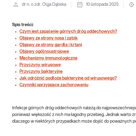
dr n. o zdr. Olga Dąbska
10 listopada 2025
Spis treści:
Czym jest zapalenie górnych dróg oddechowych?
Objawy ze strony nosa i zatok
Objawy ze strony gardła i krtani
Objawy ogólnoustrojowe
Mechanizmy immunologiczne
Przyczyny wirusowe
Przyczyny bakteryjne
Jak odróżnić podłoże bakteryjne od wirusowego?
Czynniki sprzyjające zachorowaniu
Infekcje górnych dróg oddechowych należą do najpowszechniejs
ponieważ większość z nich ma łagodny przebieg. Jednak warto zro
dlaczego w niektórych przypadkach może dojść do poważnych p