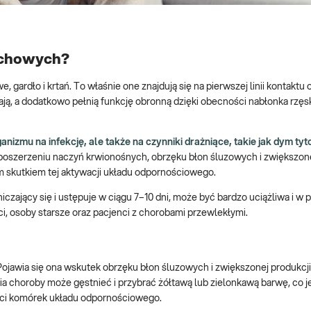
echowych?
ardło i krtań. To właśnie one znajdują się na pierwszej linii kontaktu
ają, a dodatkowo pełnią funkcję obronną dzięki obecności nabłonka rzę
izmu na infekcję, ale także na czynniki drażniące, takie jak dym tyt
oszerzeniu naczyń krwionośnych, obrzęku błon śluzowych i zwiększone
m skutkiem tej aktywacji układu odpornościowego.
ający się i ustępuje w ciągu 7–10 dni, może być bardzo uciążliwa i w
i, osoby starsze oraz pacjenci z chorobami przewlekłymi.
ojawia się ona wskutek obrzęku błon śluzowych i zwiększonej produkcji
ia choroby może gęstnieć i przybrać żółtawą lub zielonkawą barwę, co j
ści komórek układu odpornościowego.