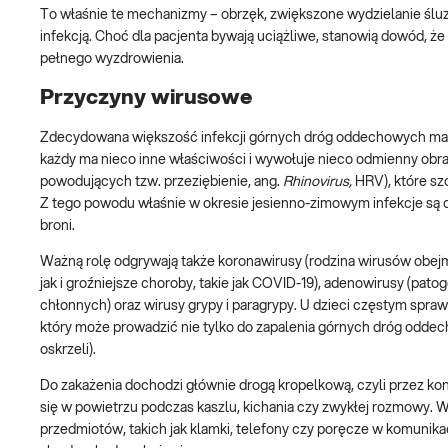
To właśnie te mechanizmy – obrzęk, zwiększone wydzielanie ślu
infekcją. Choć dla pacjenta bywają uciążliwe, stanowią dowód, 
pełnego wyzdrowienia.
Przyczyny wirusowe
Zdecydowana większość infekcji górnych dróg oddechowych ma p
każdy ma nieco inne właściwości i wywołuje nieco odmienny obraz 
powodujących tzw. przeziębienie, ang.
Rhinovirus,
HRV), które sz
Z tego powodu właśnie w okresie jesienno-zimowym infekcje są c
broni.
Ważną rolę odgrywają także koronawirusy (rodzina wirusów obej
jak i groźniejsze choroby, takie jak COVID-19), adenowirusy (pa
chłonnych) oraz wirusy grypy i paragrypy. U dzieci częstym spraw
który może prowadzić nie tylko do zapalenia górnych dróg oddec
oskrzeli).
Do zakażenia dochodzi głównie drogą kropelkową, czyli przez kon
się w powietrzu podczas kaszlu, kichania czy zwykłej rozmowy. W
przedmiotów, takich jak klamki, telefony czy poręcze w komunikac