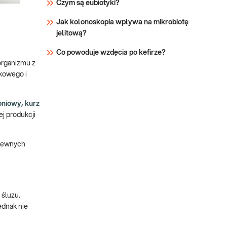
oddechowych i
Czym są eubiotyki?
ustalaniu
Jak kolonoskopia wpływa na mikrobiotę
nosicielstwa.
jelitową?
Co powoduje wzdęcia po kefirze?
 organizmu z
skowego i
oniowy, kurz
j produkcji
 pewnych
 śluzu.
ednak nie