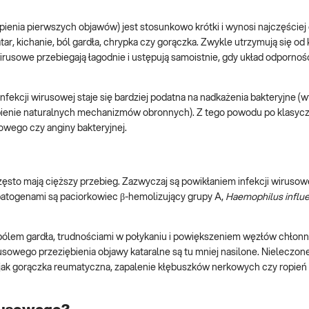
nia pierwszych objawów) jest stosunkowo krótki i wynosi najczęściej o
tar, kichanie, ból gardła, chrypka czy gorączka. Zwykle utrzymują się od 
irusowe przebiegają łagodnie i ustępują samoistnie, gdy układ odporno
nfekcji wirusowej staje się bardziej podatna na nadkażenia bakteryjne (
abienie naturalnych mechanizmów obronnych). Z tego powodu po klasy
owego czy anginy bakteryjnej.
ęsto mają cięższy przebieg. Zazwyczaj są powikłaniem infekcji wirusowe
i patogenami są paciorkowiec β-hemolizujący grupy A,
Haemophilus influ
 bólem gardła, trudnościami w połykaniu i powiększeniem węzłów chłonn
sowego przeziębienia objawy kataralne są tu mniej nasilone. Nieleczon
ak gorączka reumatyczna, zapalenie kłębuszków nerkowych czy ropień