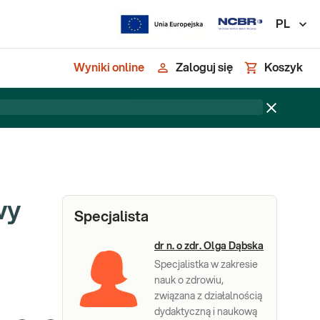
PL
Wyniki online
Zaloguj się
Koszyk
wy
Specjalista
dr n. o zdr. Olga Dąbska
Specjalistka w zakresie
nauk o zdrowiu,
związana z działalnością
dydaktyczną i naukową