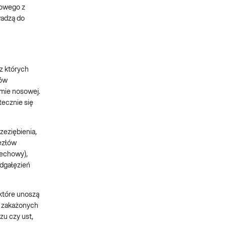
iowego z
wadzą do
z których
sów
amie nosowej.
tecznie się
zeziębienia,
węzłów
dechowy),
odgałęzień
 które unoszą
e zakażonych
zu czy ust,