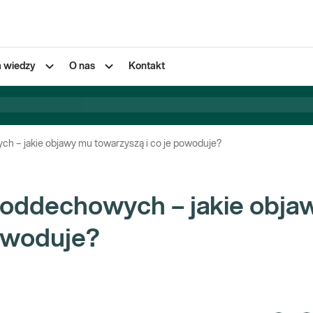
a wiedzy
O nas
Kontakt
h – jakie objawy mu towarzyszą i co je powoduje?
 oddechowych – jakie obja
powoduje?