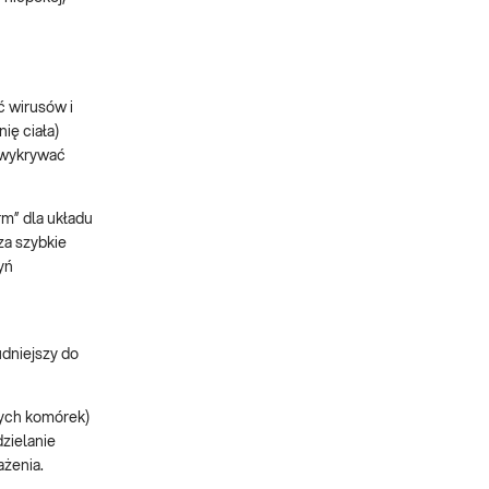
ć wirusów i
ię ciała)
ą wykrywać
rm” dla układu
za szybkie
yń
udniejszy do
nych komórek)
dzielanie
ażenia.