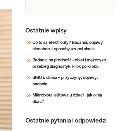
Wymaz z
gardła/migdałków
Ostatnie wpisy
w kierunku
Co to są elektrolity? Badania, objawy
Streptococcus
Wymaz z
niedoboru i sposoby uzupełniania
pyogenes i
gardła/migdałków w
paciorkowców
Badania na płodność kobiet i mężczyzn –
kierunku
beta-
przebieg diagnostyki krok po kroku
Streptococcus
hemolizujących
pyogenes i
SIBO u dzieci – przyczyny, objawy,
grupy A, C i G
paciorkowców beta-
badania
(bad. bakter.)
hemolizujących
grupy A, C i G (bad.
Mikrobiota jelitowa u dzieci - jak o nią
bakter.). Wymaz
Sprawdź
dbać?
wykonywany w
rozpoznaniu
patogenów chorób
Ostatnie pytania i odpowiedzi
górnych dróg