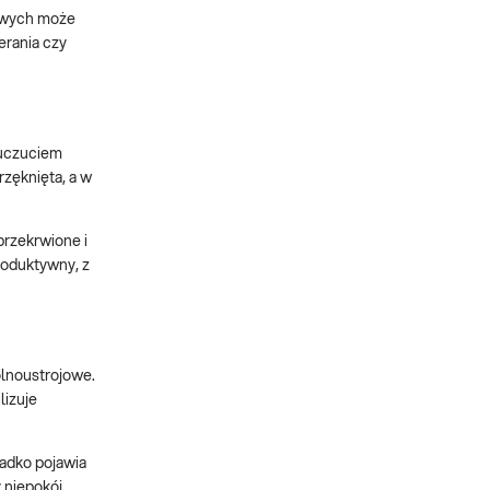
sowych może
erania czy
 uczuciem
rzęknięta, a w
przekrwione i
roduktywny, z
ólnoustrojowe.
lizuje
zadko pojawia
 niepokój,