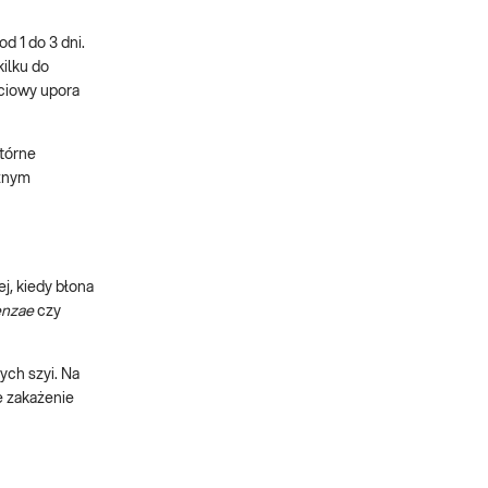
d 1 do 3 dni.
kilku do
ściowy upora
wtórne
cznym
j, kiedy błona
enzae
czy
ych szyi. Na
e zakażenie