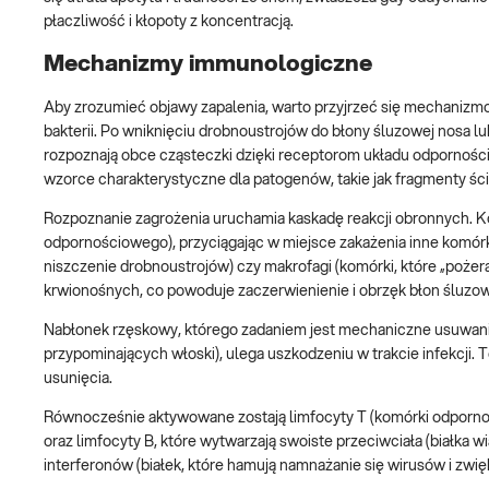
płaczliwość i kłopoty z koncentracją.
Mechanizmy immunologiczne
Aby zrozumieć objawy zapalenia, warto przyjrzeć się mechanizm
bakterii. Po wniknięciu drobnoustrojów do błony śluzowej nosa l
rozpoznają obce cząsteczki dzięki receptorom układu odporności
wzorce charakterystyczne dla patogenów, takie jak fragmenty ścia
Rozpoznanie zagrożenia uruchamia kaskadę reakcji obronnych. Komó
odpornościowego), przyciągając w miejsce zakażenia inne komórki 
niszczenie drobnoustrojów) czy makrofagi (komórki, które „pożer
krwionośnych, co powoduje zaczerwienienie i obrzęk błon śluzo
Nabłonek rzęskowy, którego zadaniem jest mechaniczne usuwani
przypominających włoski), ulega uszkodzeniu w trakcie infekcji. To
usunięcia.
Równocześnie aktywowane zostają limfocyty T (komórki odporno
oraz limfocyty B, które wytwarzają swoiste przeciwciała (białka w
interferonów (białek, które hamują namnażanie się wirusów i zw