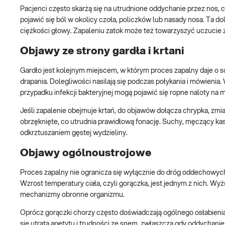
Pacjenci często skarżą się na utrudnione oddychanie przez nos,
pojawić się ból w okolicy czoła, policzków lub nasady nosa. Ta do
ciężkości głowy. Zapaleniu zatok może też towarzyszyć uczucie 
Objawy ze strony gardła i krtani
Gardło jest kolejnym miejscem, w którym proces zapalny daje o s
drapania. Dolegliwości nasilają się podczas połykania i mówienia
przypadku infekcji bakteryjnej mogą pojawić się ropne naloty na
Jeśli zapalenie obejmuje krtań, do objawów dołącza chrypka, zmia
obrzęknięte, co utrudnia prawidłową fonację. Suchy, męczący ka
odkrztuszaniem gęstej wydzieliny.
Objawy ogólnoustrojowe
Proces zapalny nie ogranicza się wyłącznie do dróg oddechowyc
Wzrost temperatury ciała, czyli gorączka, jest jednym z nich. Wyż
mechanizmy obronne organizmu.
Oprócz gorączki chorzy często doświadczają ogólnego osłabienia
się utrata apetytu i trudności ze snem, zwłaszcza gdy oddychanie