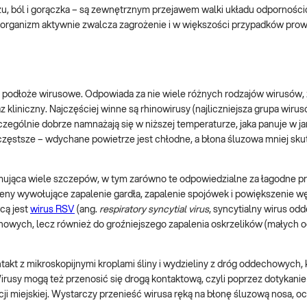
zu, ból i gorączka – są zewnętrznym przejawem walki układu odpornośc
że organizm aktywnie zwalcza zagrożenie i w większości przypadków pro
odłoże wirusowe. Odpowiada za nie wiele różnych rodzajów wirusów, 
kliniczny. Najczęściej winne są rhinowirusy (najliczniejsza grupa wiru
czególnie dobrze namnażają się w niższej temperaturze, jaka panuje w j
zęstsze – wdychane powietrze jest chłodne, a błona śluzowa mniej sku
mująca wiele szczepów, w tym zarówno te odpowiedzialne za łagodne pr
togeny wywołujące zapalenie gardła, zapalenie spojówek i powiększenie 
cą jest
wirus RSV
(ang.
respiratory syncytial virus
, syncytialny wirus od
howych, lecz również do groźniejszego zapalenia oskrzelików (małych 
takt z mikroskopijnymi kroplami śliny i wydzieliny z dróg oddechowych,
irusy mogą też przenosić się drogą kontaktową, czyli poprzez dotykani
ji miejskiej. Wystarczy przenieść wirusa ręką na błonę śluzową nosa, oc